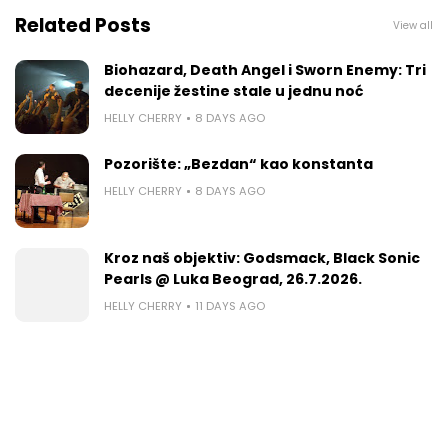
Related Posts
View all
Biohazard, Death Angel i Sworn Enemy: Tri
decenije žestine stale u jednu noć
HELLY CHERRY
8 DAYS AGO
Pozorište: „Bezdan“ kao konstanta
HELLY CHERRY
8 DAYS AGO
Kroz naš objektiv: Godsmack, Black Sonic
Pearls @ Luka Beograd, 26.7.2026.
HELLY CHERRY
11 DAYS AGO