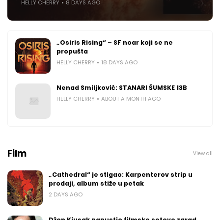
HELLY CHERRY
8 DAYS AGO
„Osiris Rising“ – SF noar koji se ne
propušta
HELLY CHERRY
18 DAYS AGO
Nenad Smiljković: STANARI ŠUMSKE 13B
HELLY CHERRY
ABOUT A MONTH AGO
Film
View all
„Cathedral“ je stigao: Karpenterov strip u
prodaji, album stiže u petak
2 DAYS AGO
Džon Kjusak napustio filmske setove zarad