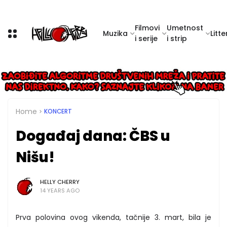
Filmovi
Umetnost
Muzika
Litte
i serije
i strip
Home
KONCERT
Događaj dana: ČBS u
Nišu!
HELLY CHERRY
14 YEARS AGO
Prva polovina ovog vikenda, tačnije 3. mart, bila je