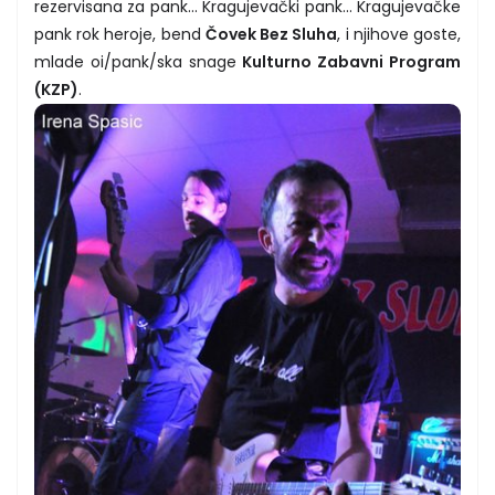
rezervisana za pank... Kragujevački pank... Kragujevačke
pank rok heroje, bend
Čovek Bez Sluha
, i njihove goste,
mlade oi/pank/ska snage
Kulturno Zabavni Program
(KZP)
.