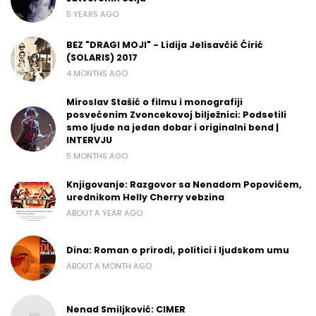
5 YEARS AGO
BEZ "DRAGI MOJI" - Lidija Jelisavčić Ćirić
(SOLARIS) 2017
4 MONTHS AGO
Miroslav Stašić o filmu i monografiji
posvećenim Zvoncekovoj bilježnici: Podsetili
smo ljude na jedan dobar i originalni bend |
INTERVJU
5 MONTHS AGO
Knjigovanje: Razgovor sa Nenadom Popovićem,
urednikom Helly Cherry vebzina
ABOUT A YEAR AGO
Dina: Roman o prirodi, politici i ljudskom umu
ABOUT A MONTH AGO
Nenad Smiljković: CIMER