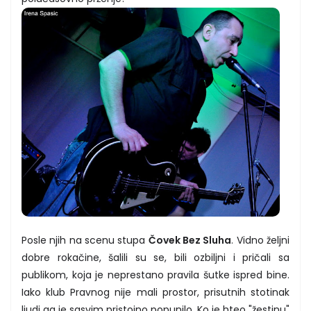
Posle njih na scenu stupa
Čovek Bez Sluha
. Vidno željni
dobre rokačine, šalili su se, bili ozbiljni i pričali sa
publikom, koja je neprestano pravila šutke ispred bine.
Iako klub Pravnog nije mali prostor, prisutnih stotinak
ljudi ga je sasvim pristojno popunilo. Ko je hteo "žestinu"