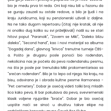
bio je među prva tri reda. Oni koji nisu bili u fazonu da
se guraju zauzeli su ostale redove, a bilo je ljudi i na
kraju Juridicuma, koji su penzionerski uživali iz daljine.
Na ne tako dugom repertoaru (čitaj: nije kratak, ali nije
ni onoliko dug koliko su svi priželjkivali) našli su se stari
hitovi poput "Paranoik", "Zovem se Miki", "Daleko blizu
daleko", "Second hand", kao i novi materijal sa albuma
"Događaj dana", glavnog "krivca" trenutne turneje ČBS-
a. Pošto je drugaru posle ponoći bio rođendan,
nekolicina nas je počela da peva rođendansku pesmu,
na šta je posle par trenutaka Miki prokomentarisao sa
"srećan rođendan!". Bilo je to lepo od njega. Na kraju, na
bisu, odsvirana je i obrada kultne pesme Ramonesa -
"Pet cemetery". Dobar je osećaj videti toliki broj mladih
lica kako peva, ili bar pokušava da peva, svevremenski
klasik voljene njujorške "braće". Dobar je bio osećaj
uopšte naći se sinoć u društvu takve ekipe na