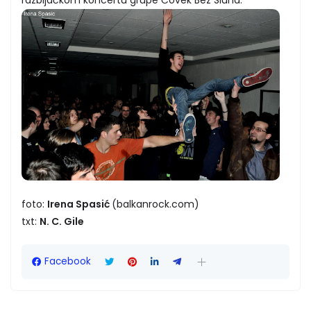
razbijačkom koncertu grupe Čovek Bez Sluha.
foto:
Irena Spasić
(balkanrock.com)
txt:
N. C. Gile
Facebook