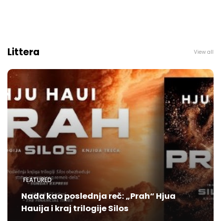
Littera
View all
FEATURED
Nada kao poslednja reč: „Prah“ Hjua
Hauija i kraj trilogije Silos