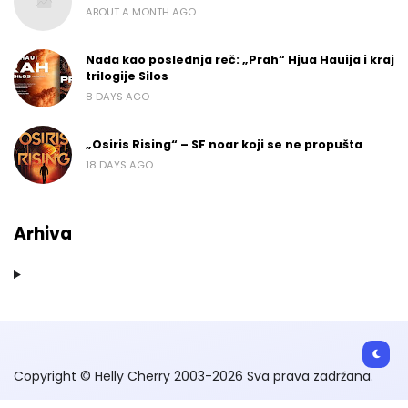
ABOUT A MONTH AGO
Nada kao poslednja reč: „Prah“ Hjua Hauija i kraj
trilogije Silos
8 DAYS AGO
„Osiris Rising“ – SF noar koji se ne propušta
18 DAYS AGO
Arhiva
Copyright © Helly Cherry 2003-2026 Sva prava zadržana.