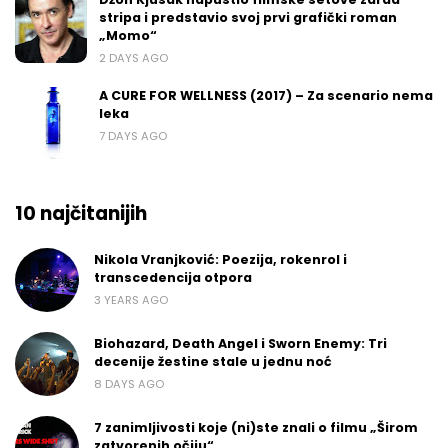
stripa i predstavio svoj prvi grafički roman
„Momo“
2 DAYS AGO
A CURE FOR WELLNESS (2017) – Za scenario nema
leka
7 DAYS AGO
10 najčitanijih
Nikola Vranjković: Poezija, rokenrol i
transcedencija otpora
3 YEARS AGO
Biohazard, Death Angel i Sworn Enemy: Tri
decenije žestine stale u jednu noć
8 DAYS AGO
7 zanimljivosti koje (ni)ste znali o filmu „Širom
zatvorenih očiju“