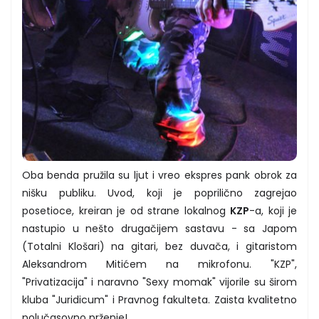
Oba benda pružila su ljut i vreo ekspres pank obrok za
nišku publiku. Uvod, koji je poprilično zagrejao
posetioce, kreiran je od strane lokalnog
KZP
-a, koji je
nastupio u nešto drugačijem sastavu - sa Japom
(Totalni Klošari) na gitari, bez duvača, i gitaristom
Aleksandrom Mitićem na mikrofonu. "KZP",
"Privatizacija" i naravno "Sexy momak" vijorile su širom
kluba "Juridicum" i Pravnog fakulteta. Zaista kvalitetno
polučasovno prženje!