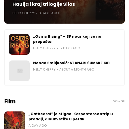
Hauija i kraj trilogije Silos
HELLY CHERRY
8 DAYS AGO
„Osiris Rising“ – SF noar koji se ne
propušta
HELLY CHERRY
17 DAYS AGO
Nenad Smiljković: STANARI ŠUMSKE 13B
HELLY CHERRY
ABOUT A MONTH AGO
Film
View all
„Cathedral“ je stigao: Karpenterov strip u
prodaji, album stiže u petak
A DAY AGO