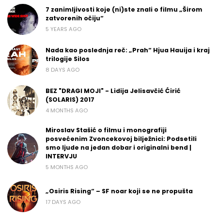
7 zanimljivosti koje (ni)ste znali o filmu „Širom
zatvorenih očiju“
5 YEARS AGO
Nada kao poslednja reč: „Prah“ Hjua Hauija i kraj
trilogije Silos
8 DAYS AGO
BEZ "DRAGI MOJI" - Lidija Jelisavčić Ćirić
(SOLARIS) 2017
4 MONTHS AGO
Miroslav Stašić o filmu i monografiji
posvećenim Zvoncekovoj bilježnici: Podsetili
smo ljude na jedan dobar i originalni bend |
INTERVJU
5 MONTHS AGO
„Osiris Rising“ – SF noar koji se ne propušta
17 DAYS AGO