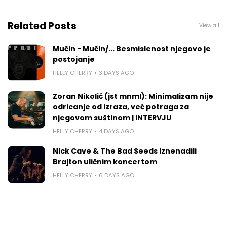
Related Posts
View all
Mučin - Mučin/... Besmislenost njegovo je
postojanje
HELLY CHERRY
3 DAYS AGO
Zoran Nikolić (jst mnml): Minimalizam nije
odricanje od izraza, već potraga za
njegovom suštinom | INTERVJU
HELLY CHERRY
4 DAYS AGO
Nick Cave & The Bad Seeds iznenadili
Brajton uličnim koncertom
HELLY CHERRY
6 DAYS AGO