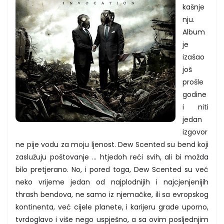
kašnje
nju.
Album
je
izašao
još
prošle
godine
i niti
jedan
izgovor
ne pije vodu za moju ljenost. Dew Scented su bend koji
zaslužuju poštovanje ... htjedoh reći svih, ali bi možda
bilo pretjerano. No, i pored toga, Dew Scented su već
neko vrijeme jedan od najplodnijih i najcjenjenijih
thrash bendova, ne samo iz njemačke, ili sa evropskog
kontinenta, već cijele planete, i karijeru grade uporno,
tvrdoglavo i više nego uspješno, a sa ovim posljednjim