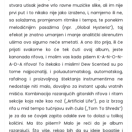
stvara utisak jedne vrlo ravne muzičke slike, ali im nije
prvi put i to nikako nije jako izraženo, i, namjerno ili ne,
sa solažama, promjenom ritmike i tempa, te ponekim
melodičnijim pasažima (npr. „Global Hysteria“), taj
efekat je znatno umanjen i manje analitički okrenutim
ušima ovo sigurno neće smetati. A ono što prija, ili će
prijati svakome ko će tek čuti ovaj album, jeste
kanonada rifova, i molim vas kada pišem K-A-N-O-N-
A-D-A rifova! To itekako i mislim! Dew Scented su po
tome najpoznatiji, i poluautomatskog, automatskog,
rafalnog i proizvoljnog štektanja instrumentima ne
nedostaje niti malo, dovoljno za instant upalu vratnih
mišića. Kombinacija razarajućih gitarskih rifova i ritam
sekcije koja reže kao nož („Artificial Life“), pa iz brzog
rifa u mid tempo tučnjavu svih čula („Torn To Shreds“)
je za da se čovjek zapita odakle sve to dolazi u tolikoj
količini. Ma što pišem? Malo je reći da je album
razarajući. Što više, rekao bih da su ideje bogatije i