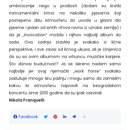
ambicioznije nego u prošlosti (dodani su kratki
instrumentalni introi na nekoliko pjesama koji
postepeno dižu atmosferu do uvoda u glavni dio
pjesme i jedan od entih rifova ravno iz utrobe zemlje) i
da je „Invocation“ možda i njihov najbolji album do
sada. Ova zadnja stavkla je svakako iz lične
perspektive, i sve zavisi od ličnog ukusa, ali je činjenica
da su sa ovim albumom na vrhuncu muzičke karijere.
Što donosi budućnost? Ja se iskreno nadam samo
najbolje jer ovaj njemački „work horse“ svakako
zaslužuje mnogo širu pažnju i mogu samo da zamislim
kakvu bi atmosferu napravili na beogradskom
koncertu zime 2010 godine da su ipak zasvirali.
Nikola Franquelli
Facebook