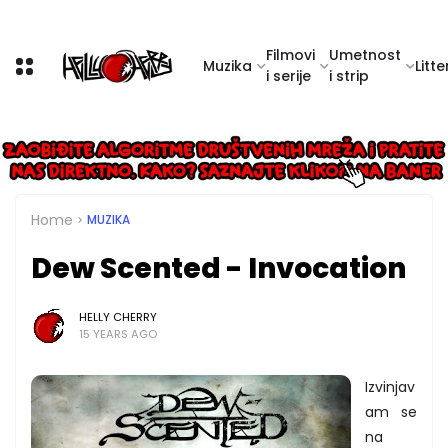
Filmovi
Umetnost
Muzika
Litte
i serije
i strip
Home
MUZIKA
Dew Scented - Invocation
HELLY CHERRY
15 YEARS AGO
Izvinjav
am se
na