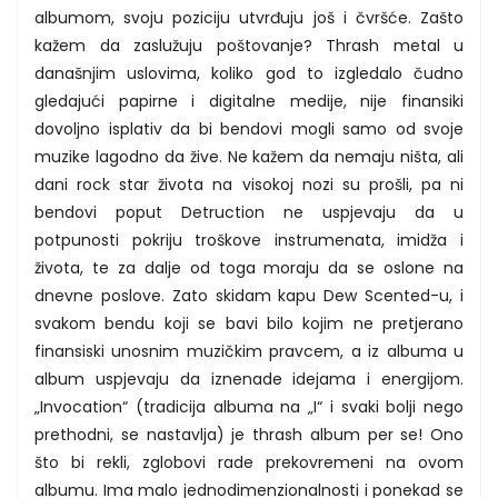
albumom, svoju poziciju utvrđuju još i čvršće. Zašto
kažem da zaslužuju poštovanje? Thrash metal u
današnjim uslovima, koliko god to izgledalo čudno
gledajući papirne i digitalne medije, nije finansiki
dovoljno isplativ da bi bendovi mogli samo od svoje
muzike lagodno da žive. Ne kažem da nemaju ništa, ali
dani rock star života na visokoj nozi su prošli, pa ni
bendovi poput Detruction ne uspjevaju da u
potpunosti pokriju troškove instrumenata, imidža i
života, te za dalje od toga moraju da se oslone na
dnevne poslove. Zato skidam kapu Dew Scented-u, i
svakom bendu koji se bavi bilo kojim ne pretjerano
finansiski unosnim muzičkim pravcem, a iz albuma u
album uspjevaju da iznenade idejama i energijom.
„Invocation“ (tradicija albuma na „I“ i svaki bolji nego
prethodni, se nastavlja) je thrash album per se! Ono
što bi rekli, zglobovi rade prekovremeni na ovom
albumu. Ima malo jednodimenzionalnosti i ponekad se