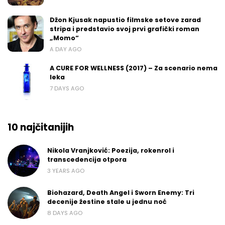
Džon Kjusak napustio filmske setove zarad
stripa i predstavio svoj prvi grafički roman
„Momo“
A DAY AGO
A CURE FOR WELLNESS (2017) – Za scenario nema
leka
7 DAYS AGO
10 najčitanijih
Nikola Vranjković: Poezija, rokenrol i
transcedencija otpora
3 YEARS AGO
Biohazard, Death Angel i Sworn Enemy: Tri
decenije žestine stale u jednu noć
8 DAYS AGO