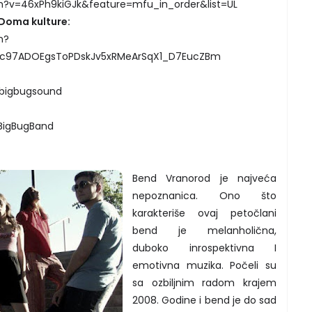
?v=46xPh9kiGJk&feature=mfu_in_order&list=UL
 Doma kulture:
h?
4c97ADOEgsToPDskJv5xRMeArSqX1_D7EucZBm
/bigbugsound
BigBugBand
Bend Vranorod je najveća
nepoznanica. Ono što
karakteriše ovaj petočlani
bend je melanholična,
duboko inrospektivna I
emotivna muzika. Počeli su
sa ozbiljnim radom krajem
2008. Godine i bend je do sad