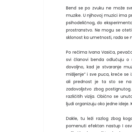
Bend se po zvuku ne može svrs
muzike. U njihovoj muzici ima 
psihodeličnog, do eksperimental
prostranstvo. Ne mogu se oteti
sklonost ka umetnosti, rađa se n
Po rečima Ivana Vasića, pevača
svi članovi benda odlučuju o 
dovoljno, kad je stvaranje mu
mišljenje” i sve puca, kreće se
ali prednost je ta sto se na
zadovoljstvo zbog postignutog.
različitih vizija. Obično se un
ljudi organizuju oko jedne ideje. 
Dakle, tu leži razlog zbog ko
pomenuti efektan nastup I os