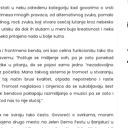
tati u neku određenu kategoriju kad govorimo o vrsti
primesa mnogih pravaca, od alternativnog zvuka, pomalo
nog, rock zvuka, koji stvara osećaj lutanja kroz nebesko
 utisku da dok ih slušam u meni buja kreativnost i neka
eka pritajena nada u bolje sutra.
 i frontmena benda, oni kao celina funkcionišu tako što
svemu: “Poštuje se mišljenje svih, pa je zato ponekad
zike u pitanju, da se pojavi samo jedno “nezadovoljno
 iz početka. Mana takvog sistema je tromost u stvaranju,
 taj način brusi kvalitet, otpada nepotrebno i raste
 Tromost naglašava i činjenica da se sukobljavaju šest
utar bendova poklapaju razmišljanja o muzici pa se zato i
Kod nas to nije slučaj.“
ga ne sviraju tako često. Govoreći o svirkama, moram
vojeno drugo mesto na Jelen Demo Festu u Banjaluci u