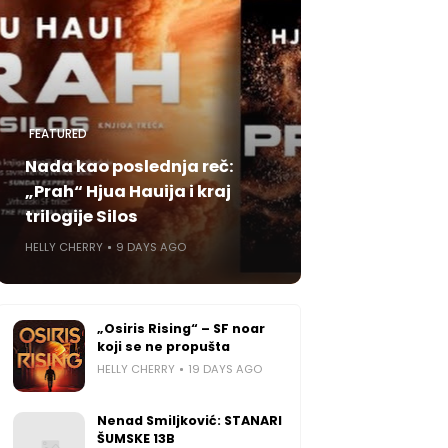
FEATURED
Nada kao poslednja reč:
„Prah“ Hjua Hauija i kraj
trilogije Silos
HELLY CHERRY
9 DAYS AGO
„Osiris Rising“ – SF noar
koji se ne propušta
HELLY CHERRY
19 DAYS AGO
Nenad Smiljković: STANARI
ŠUMSKE 13B