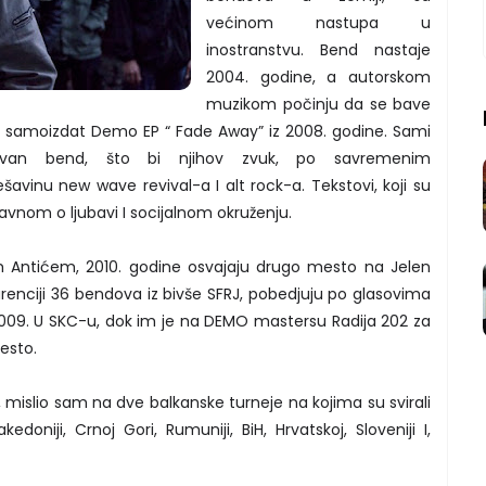
većinom nastupa u
inostranstvu. Bend nastaje
2004. godine, a autorskom
muzikom počinju da se bave
u samoizdat Demo EP “ Fade Away” iz 2008. godine. Sami
tivan bend, što bi njihov zvuk, po savremenim
šavinu new wave revival-a I alt rock-a. Tekstovi, koji su
avnom o ljubavi I socijalnom okruženju.
ntićem, 2010. godine osvajaju drugo mesto na Jelen
enciji 36 bendova iz bivše SFRJ, pobedjuju po glasovima
09. U SKC-u, dok im je na DEMO mastersu Radija 202 za
esto.
 mislio sam na dve balkanske turneje na kojima su svirali
edoniji, Crnoj Gori, Rumuniji, BiH, Hrvatskoj, Sloveniji I,