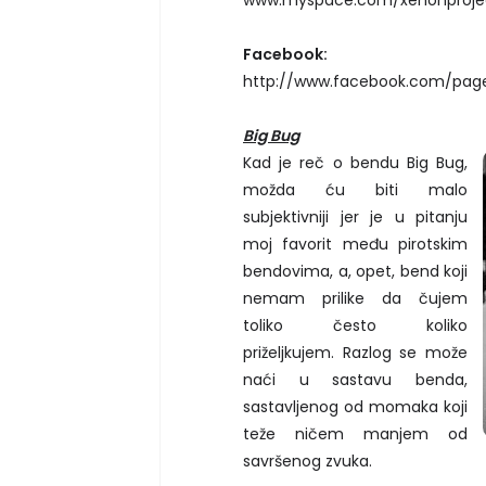
Facebook:
http://www.facebook.com/page
Big Bug
Kad je reč o bendu Big Bug,
možda ću biti malo
subjektivniji jer je u pitanju
moj favorit među pirotskim
bendovima, a, opet, bend koji
nemam prilike da čujem
toliko često koliko
priželjkujem. Razlog se može
naći u sastavu benda,
sastavljenog od momaka koji
teže ničem manjem od
savršenog zvuka.