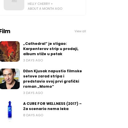
HELLY CHERRY
ABOUT A MONTH AGO
Film
View all
„Cathedral“ je stigao:
Karpenterov strip u prodaji,
album stiže u petak
3 DAYS AGO
Džon Kjusak napustio filmske
setove zarad stripa i
predstavio svoj prvi grafički
roman „Momo“
3 DAYS AGO
A CURE FOR WELLNESS (2017) –
Za scenario nema leka
8 DAYS AGO