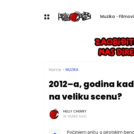
Muzika
Filmovi 
Home
MUZIKA
2012–a, godina kad
na veliku scenu?
HELLY CHERRY
15 YEARS AGO
Počinjem priču o pirotskim bend