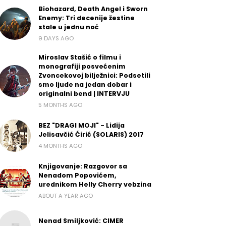
Biohazard, Death Angel i Sworn
Enemy: Tri decenije žestine
stale u jednu noć
9 DAYS AGO
Miroslav Stašić o filmu i
monografiji posvećenim
Zvoncekovoj bilježnici: Podsetili
smo ljude na jedan dobar i
originalni bend | INTERVJU
5 MONTHS AGO
BEZ "DRAGI MOJI" - Lidija
Jelisavčić Ćirić (SOLARIS) 2017
4 MONTHS AGO
Knjigovanje: Razgovor sa
Nenadom Popovićem,
urednikom Helly Cherry vebzina
ABOUT A YEAR AGO
Nenad Smiljković: CIMER