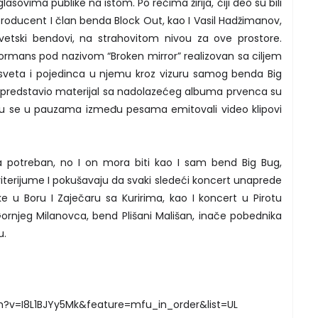
lasovima publike na istom. Po rečima žirija, čiji deo su bili
 producent I član benda Block Out, kao I Vasil Hadžimanov,
 svetski bendovi, na strahovitom nivou za ove prostore.
rformans pod nazivom “Broken mirror” realizovan sa ciljem
 sveta i pojedinca u njemu kroz vizuru samog benda Big
e predstavio materijal sa nadolazećeg albuma prvenca su
k su se u pauzama između pesama emitovali video klipovi
a potreban, no I on mora biti kao I sam bend Big Bug,
riterijume I pokušavaju da svaki sledeći koncert unaprede
e u Boru I Zaječaru sa Kuririma, kao I koncert u Pirotu
Gornjeg Milanovca, bend Plišani Mališan, inače pobednika
u.
?v=I8L1BJYy5Mk&feature=mfu_in_order&list=UL