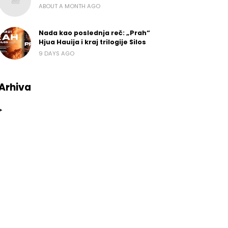
ABOUT A MONTH AGO
Nada kao poslednja reč: „Prah“
Hjua Hauija i kraj trilogije Silos
9 DAYS AGO
Arhiva