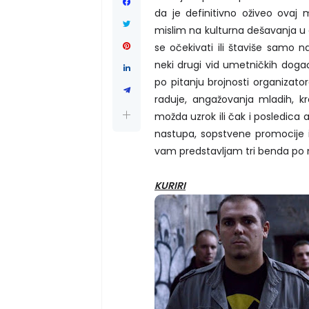
da je definitivno oživeo ovaj 
mislim na kulturna dešavanja u
se očekivati ili štaviše samo na
neki drugi vid umetničkih događ
po pitanju brojnosti organizator
raduje, angažovanja mladih, kre
možda uzrok ili čak i posledica 
nastupa, sopstvene promocije i
vam predstavljam tri benda po m
KURIRI