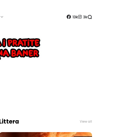
13k
3k
Littera
View all