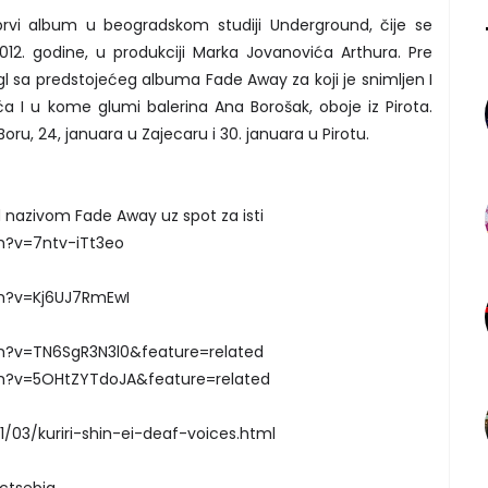
prvi album u beogradskom studiji Underground, čije se
12. godine, u produkciji Marka Jovanovića Arthura. Pre
ngl sa predstojećeg albuma Fade Away za koji je snimljen I
ića I u kome glumi balerina Ana Borošak, oboje iz Pirota.
Boru, 24, januara u Zajecaru i 30. januara u Pirotu.
 nazivom Fade Away uz spot za isti
h?v=7ntv-iTt3eo
h?v=Kj6UJ7RmEwI
h?v=TN6SgR3N3l0&feature=related
h?v=5OHtZYTdoJA&feature=related
1/03/kuriri-shin-ei-deaf-voices.html
ctsebia