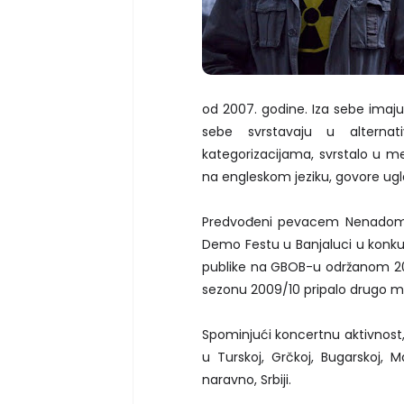
od 2007. godine. Iza sebe imaj
sebe svrstavaju u alterna
kategorizacijama, svrstalo u me
na engleskom jeziku, govore ugl
Predvođeni pevacem Nenadom A
Demo Festu u Banjaluci u konkur
publike na GBOB-u održanom 20
sezonu 2009/10 pripalo drugo m
Spominjući koncertnu aktivnost,
u Turskoj, Grčkoj, Bugarskoj, Mak
naravno, Srbiji.