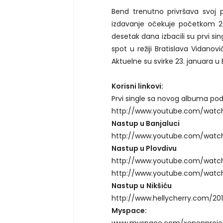
Bend trenutno privršava svoj 
izdavanje očekuje početkom 20
desetak dana izbacili su prvi si
spot u režiji Bratislava Vidanov
Aktuelne su svirke 23. januara u 
Korisni linkovi:
Prvi single sa novog albuma pod
http://www.youtube.com/watc
Nastup u Banjaluci
http://www.youtube.com/watc
Nastup u Plovdivu
http://www.youtube.com/watc
http://www.youtube.com/watc
Nastup u
Nikšiću
http://www.hellycherry.com/201
Myspace:
www.myspace.com/xenonproje