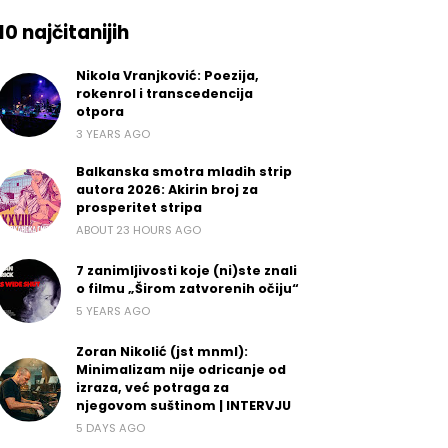
10 najčitanijih
Nikola Vranjković: Poezija,
rokenrol i transcedencija
otpora
3 YEARS AGO
Balkanska smotra mladih strip
autora 2026: Akirin broj za
prosperitet stripa
ABOUT 23 HOURS AGO
7 zanimljivosti koje (ni)ste znali
o filmu „Širom zatvorenih očiju“
5 YEARS AGO
Zoran Nikolić (jst mnml):
Minimalizam nije odricanje od
izraza, već potraga za
njegovom suštinom | INTERVJU
5 DAYS AGO