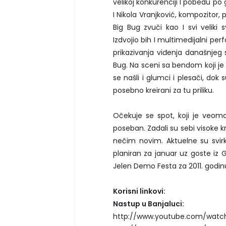
velikoj konkurenciji I pobedu po g
I Nikola Vranjković, kompozitor,
Big Bug zvuči kao I svi veliki
Izdvojio bih I multimedijalni pe
prikazivanja viđenja današnjeg
Bug. Na sceni sa bendom koji j
se našli i glumci i plesači, do
posebno kreirani za tu priliku.
Očekuje se spot, koji je veom
poseban. Zadali su sebi visoke k
nečim novim. Aktuelne su svirk
planiran za januar uz goste iz 
Jelen Demo Festa za 2011. godin
Korisni linkovi:
Nastup u Banjaluci:
http://www.youtube.com/watch