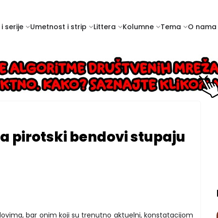
i serije
Umetnost i strip
Littera
Kolumne
Tema
O nama
a pirotski bendovi stupaju
ovima, bar onim koji su trenutno aktuelni, konstatacijom