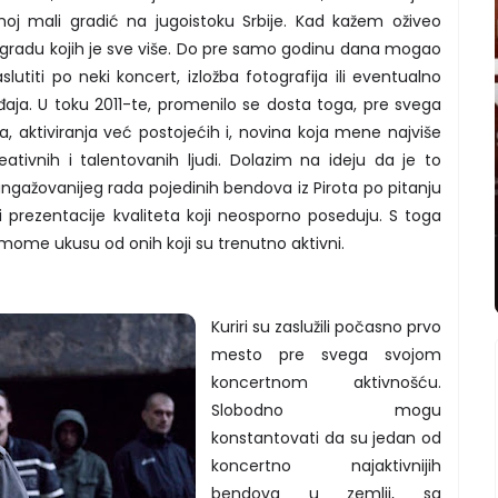
moj mali gradić na jugoistoku Srbije. Kad kažem oživeo
 gradu kojih je sve više. Do pre samo godinu dana mogao
slutiti po neki koncert, izložba fotografija ili eventualno
aja. U toku 2011-te, promenilo se dosta toga, pre svega
a, aktiviranja već postojećih i, novina koja mene najviše
ativnih i talentovanih ljudi. Dolazim na ideju da je to
angažovanijeg rada pojedinih bendova iz Pirota po pitanju
 prezentacije kvaliteta koji neosporno poseduju. S toga
ome ukusu od onih koji su trenutno aktivni.
Kuriri su zaslužili počasno prvo
mesto pre svega svojom
koncertnom aktivnošću.
Slobodno mogu
konstantovati da su jedan od
koncertno najaktivnijih
bendova u zemlji, sa