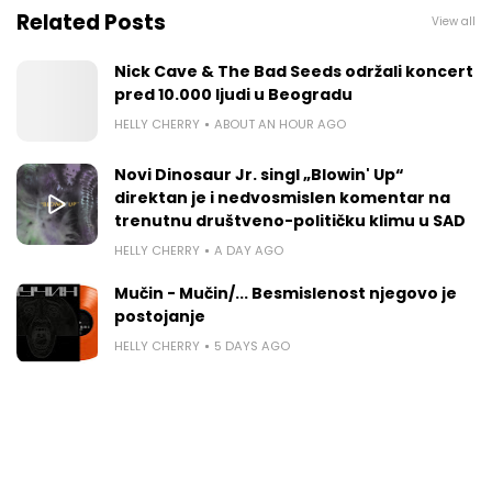
Related Posts
View all
Nick Cave & The Bad Seeds održali koncert
pred 10.000 ljudi u Beogradu
HELLY CHERRY
ABOUT AN HOUR AGO
Novi Dinosaur Jr. singl „Blowin' Up“
direktan je i nedvosmislen komentar na
trenutnu društveno-političku klimu u SAD
HELLY CHERRY
A DAY AGO
Mučin - Mučin/... Besmislenost njegovo je
postojanje
HELLY CHERRY
5 DAYS AGO