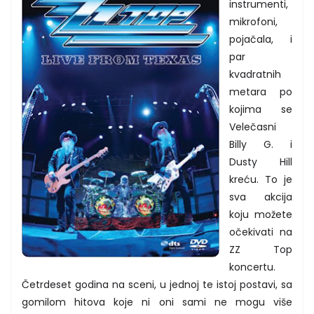
instrumenti,
mikrofoni,
pojačala, i
par
kvadratnih
metara po
kojima se
Velečasni
Billy G. i
Dusty Hill
kreću. To je
sva akcija
koju možete
očekivati na
ZZ Top
koncertu.
Četrdeset godina na sceni, u jednoj te istoj postavi, sa
gomilom hitova koje ni oni sami ne mogu više