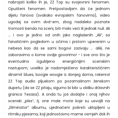
nabrojati koliko ih je, ZZ Top su svojevrsni fenomen.
Opušteni fenomen. Pretpostavljam da će jednom
dijelu fanova (svakako evropskim fanovima), video
ugođaj sa ovim dvd-em, zbog nadaleko poznate
tromosti benda na sceni, biti malo veći ili jednak nuli. Ali
... i ovo je jedno od onih jako naglašenih „Ali“, sa
fanatičnim pogledom u očima i prstom uperenim u
nebesa kao da se sami bogovi zazivaju ... aliiii, ne
zaboravimo o kome ovdje govorimo! - i sve ono što je
eventualno izgubljeno energičnijim scenskim
nastupom, uveliko je nadomješteno karakterističnim
dinamit blues, boogie woogie iz donjeg doma, rokenrol
ZZ Top audio pljuskom po pozamašnom ženskom
dupetu (da se ZZ pitaju, sigurno bi bilo u obliku državnih
granica Texasa). A onda tu još dodajte i onaj njihov
scenski „ples“, tj. one male mote koje su usvojili na
„Eliminator“ albumu, ujednačeni pokreti uklopljeni u
ritmiku pjesama, koji jednostavno mame osmjeh dok ih