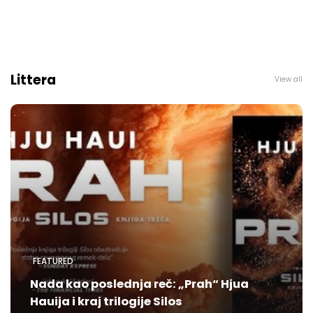
Littera
View all
FEATURED
Nada kao poslednja reč: „Prah“ Hjua
Hauija i kraj trilogije Silos