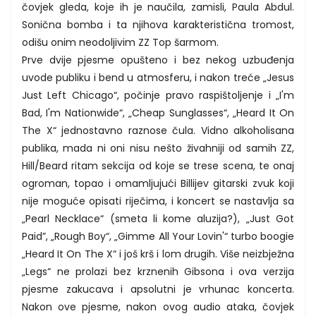
čovjek gleda, koje ih je naučila, zamisli, Paula Abdul.
Sonična bomba i ta njihova karakteristična tromost,
odišu onim neodoljivim ZZ Top šarmom.
Prve dvije pjesme opušteno i bez nekog uzbuđenja
uvode publiku i bend u atmosferu, i nakon treće „Jesus
Just Left Chicago“, počinje pravo raspištoljenje i „I'm
Bad, I'm Nationwide“, „Cheap Sunglasses“, „Heard It On
The X“ jednostavno raznose čula. Vidno alkoholisana
publika, mada ni oni nisu nešto živahniji od samih ZZ,
Hill/Beard ritam sekcija od koje se trese scena, te onaj
ogroman, topao i omamljujući Billijev gitarski zvuk koji
nije moguće opisati riječima, i koncert se nastavlja sa
„Pearl Necklace“ (smeta li kome aluzija?), „Just Got
Paid”, „Rough Boy“, „Gimme All Your Lovin'“ turbo boogie
„Heard It On The X“ i još krš i lom drugih. Više neizbježna
„Legs“ ne prolazi bez krznenih Gibsona i ova verzija
pjesme zakucava i apsolutni je vrhunac koncerta.
Nakon ove pjesme, nakon ovog audio ataka, čovjek