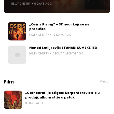
HELLY CHERRY
9 DAYS AGO
„Osiris Rising“ – SF noar koji se ne
propušta
HELLY CHERRY
19 DAYS AGO
Nenad Smiljković: STANARI ŠUMSKE 13B
HELLY CHERRY
ABOUT A MONTH AGO
Film
View all
„Cathedral“ je stigao: Karpenterov strip u
prodaji, album stiže u petak
3 DAYS AGO