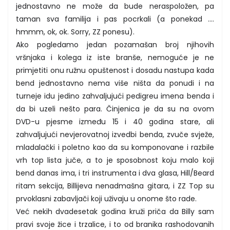
jednostavno ne može da bude neraspoložen, pa
taman sva familija i pas pocrkali (a ponekad ....
hmmm, ok, ok. Sorry, ZZ ponesu).
Ako pogledamo jedan pozamašan broj njihovih
vršnjaka i kolega iz iste branše, nemoguće je ne
primjetiti onu ružnu opuštenost i dosadu nastupa kada
bend jednostavno nema više ništa da ponudi i na
turneje idu jedino zahvaljujući pedigreu imena benda i
da bi uzeli nešto para. Činjenica je da su na ovom
DVD-u pjesme između 15 i 40 godina stare, ali
zahvaljujući nevjerovatnoj izvedbi benda, zvuče svježe,
mladalački i poletno kao da su komponovane i razbile
vrh top lista juče, a to je sposobnost koju malo koji
bend danas ima, i tri instrumenta i dva glasa, Hill/Beard
ritam sekcija, Billijeva nenadmašna gitara, i ZZ Top su
prvoklasni zabavljači koji uživaju u onome što rade.
Već nekih dvadesetak godina kruži priča da Billy sam
pravi svoje žice i trzalice, i to od branika rashodovanih