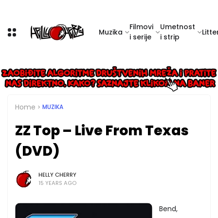
Filmovi
Umetnost
Muzika
Litte
i serije
i strip
Home
MUZIKA
ZZ Top – Live From Texas
(DVD)
HELLY CHERRY
15 YEARS AGO
Bend,