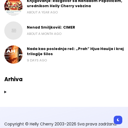
Knjigovanje: Razgovor sa Nenadom Popovićem,
urednikom Helly Cherry vebzina
ABOUT A YEAR AGO
Nenad Smiljković: CIMER
ABOUT A MONTH AGO
Nada kao poslednja reč: „Prah“ Hjua Hauija i kraj
trilogije Silos
9 DAYS AGO
Arhiva
Copyright © Helly Cherry 2003-2026 Sva prava zadržana.