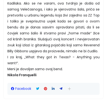
Kadilaka. Ako se ne varam, ova tvrdnja je došla od
samog Velečasnoga, i iako je vjerovatno šala, priča se
pretvorila u urbanu legendu koja živi zajedno sa ZZ Top
i toliko je sveprisutna uvjek kada se govori o ovom
bendu da je danas sasvim opravdano pitati, da li se
čovjek samo šalio ili stvarno pravi „home made“ žice
od kršnih branika. Slušajući ovaj koncert i nevjerovatan
zvuk koji izlazi iz gitarskog pojačala koji samo Reverend
Billy Gibbons uspjeva da proizvede, nimalo ne bi čudilo.
I za kraj, „What they got in Texas? - Anything you
want!“.
Meni je dovoljan samo ovaj bend.
Nikola Franquelli
Facebook