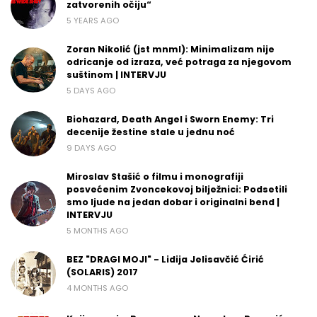
zatvorenih očiju“
5 YEARS AGO
Zoran Nikolić (jst mnml): Minimalizam nije
odricanje od izraza, već potraga za njegovom
suštinom | INTERVJU
5 DAYS AGO
Biohazard, Death Angel i Sworn Enemy: Tri
decenije žestine stale u jednu noć
9 DAYS AGO
Miroslav Stašić o filmu i monografiji
posvećenim Zvoncekovoj bilježnici: Podsetili
smo ljude na jedan dobar i originalni bend |
INTERVJU
5 MONTHS AGO
BEZ "DRAGI MOJI" - Lidija Jelisavčić Ćirić
(SOLARIS) 2017
4 MONTHS AGO