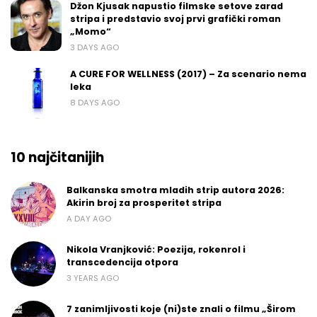
Džon Kjusak napustio filmske setove zarad
stripa i predstavio svoj prvi grafički roman
„Momo“
3 DAYS AGO
A CURE FOR WELLNESS (2017) – Za scenario nema
leka
8 DAYS AGO
10 najčitanijih
Balkanska smotra mladih strip autora 2026:
Akirin broj za prosperitet stripa
A DAY AGO
Nikola Vranjković: Poezija, rokenrol i
transcedencija otpora
3 YEARS AGO
7 zanimljivosti koje (ni)ste znali o filmu „Širom