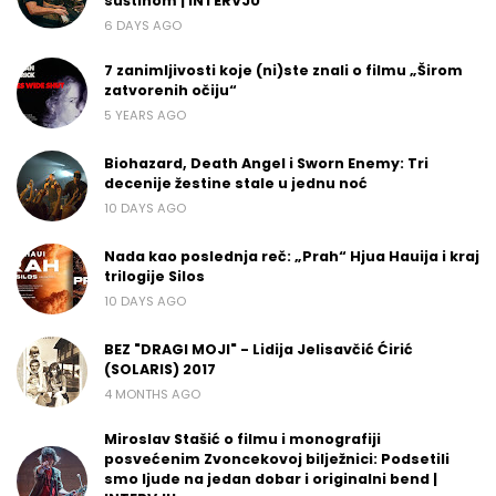
suštinom | INTERVJU
6 DAYS AGO
7 zanimljivosti koje (ni)ste znali o filmu „Širom
zatvorenih očiju“
5 YEARS AGO
Biohazard, Death Angel i Sworn Enemy: Tri
decenije žestine stale u jednu noć
10 DAYS AGO
Nada kao poslednja reč: „Prah“ Hjua Hauija i kraj
trilogije Silos
10 DAYS AGO
BEZ "DRAGI MOJI" - Lidija Jelisavčić Ćirić
(SOLARIS) 2017
4 MONTHS AGO
Miroslav Stašić o filmu i monografiji
posvećenim Zvoncekovoj bilježnici: Podsetili
smo ljude na jedan dobar i originalni bend |