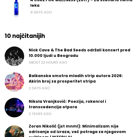
leka
9 DAYS AGO
10 najčitanijih
Nick Cave & The Bad Seeds održali koncert pred
10.000 ljudi u Beogradu
ABOUT 22 HOURS AGO
Balkanska smotra mladih strip autora 2026:
Akirin broj za prosperitet stripa
2 DAYS AGO
Nikola Vranjković: Poezija, rokenrol i
transcedencija otpora
3 YEARS AGO
Zoran Nikolić (jst mnml): Minimalizam nije
odricanje od izraza, već potraga za njegovom