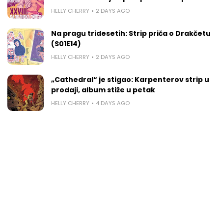
HELLY CHERRY
2 DAYS AGO
Na pragu tridesetih: Strip priča o Drakčetu
(S01E14)
HELLY CHERRY
2 DAYS AGO
„Cathedral“ je stigao: Karpenterov strip u
prodaji, album stiže u petak
HELLY CHERRY
4 DAYS AGO