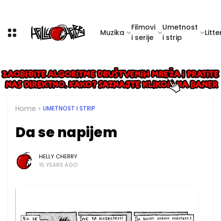
Filmovi
Umetnost
Muzika
Litte
i serije
i strip
Home
UMETNOST I STRIP
Da se napijem
HELLY CHERRY
15 YEARS AGO