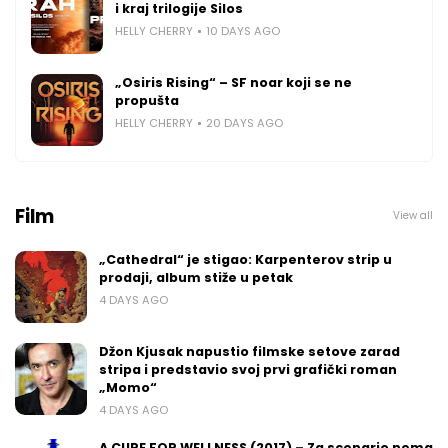
i kraj trilogije Silos
HELLY CHERRY
10 DAYS AGO
„Osiris Rising“ – SF noar koji se ne
propušta
HELLY CHERRY
20 DAYS AGO
Film
View all
„Cathedral“ je stigao: Karpenterov strip u
prodaji, album stiže u petak
4 DAYS AGO
Džon Kjusak napustio filmske setove zarad
stripa i predstavio svoj prvi grafički roman
„Momo“
4 DAYS AGO
A CURE FOR WELLNESS (2017) – Za scenario nema