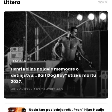
Littera
View all
FEATURED
Henri Rolins najavio memoare o
detinjstvu: „Bait Dog Boy“ stiže u martu
2027.
HELLY CHERRY
ABOUT 7 HOURS AGO
Nada kao poslednja reč: „Prah“ Hjua Hauija