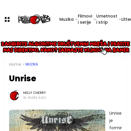
Filmovi
Umetnost
Muzika
Litte
i serije
i strip
Home
MUZIKA
Unrise
HELLY CHERRY
15 YEARS AGO
Unrise
je
formir