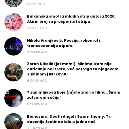
A DAY AGO
Balkanska smotra mladih strip autora 2026:
Akirin broj za prosperitet stripa
2 DAYS AGO
Nikola Vranjković: Poezija, rokenrol i
transcedencija otpora
3 YEARS AGO
Zoran Nikolić (jst mnml): Minimalizam nije
odricanje od izraza, već potraga za njegovom
suštinom | INTERVJU
6 DAYS AGO
7 zanimljivosti koje (ni)ste znali o filmu „Širom
zatvorenih očiju“
5 YEARS AGO
Biohazard, Death Angel i Sworn Enemy: Tri
decenije žestine stale u jednu noć
10 DAYS AGO