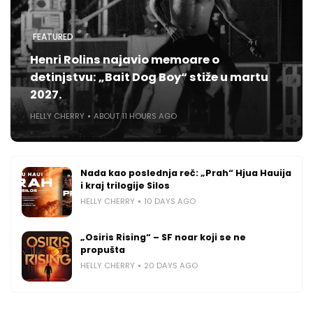
FEATURED
Henri Rolins najavio memoare o
detinjstvu: „Bait Dog Boy“ stiže u martu
2027.
HELLY CHERRY
ABOUT 11 HOURS AGO
Nada kao poslednja reč: „Prah“ Hjua Hauija
i kraj trilogije Silos
HELLY CHERRY
10 DAYS AGO
„Osiris Rising“ – SF noar koji se ne
propušta
HELLY CHERRY
20 DAYS AGO