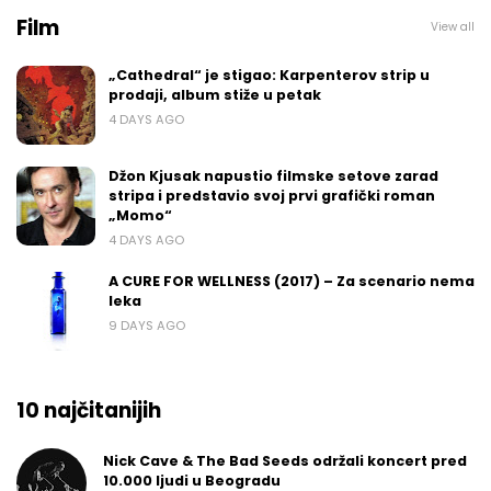
Film
View all
„Cathedral“ je stigao: Karpenterov strip u
prodaji, album stiže u petak
4 DAYS AGO
Džon Kjusak napustio filmske setove zarad
stripa i predstavio svoj prvi grafički roman
„Momo“
4 DAYS AGO
A CURE FOR WELLNESS (2017) – Za scenario nema
leka
9 DAYS AGO
10 najčitanijih
Nick Cave & The Bad Seeds održali koncert pred
10.000 ljudi u Beogradu