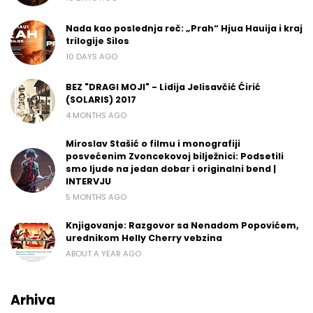
Nada kao poslednja reč: „Prah“ Hjua Hauija i kraj
trilogije Silos
10 DAYS AGO
BEZ "DRAGI MOJI" - Lidija Jelisavčić Ćirić
(SOLARIS) 2017
4 MONTHS AGO
Miroslav Stašić o filmu i monografiji
posvećenim Zvoncekovoj bilježnici: Podsetili
smo ljude na jedan dobar i originalni bend |
INTERVJU
5 MONTHS AGO
Knjigovanje: Razgovor sa Nenadom Popovićem,
urednikom Helly Cherry vebzina
ABOUT A YEAR AGO
Arhiva