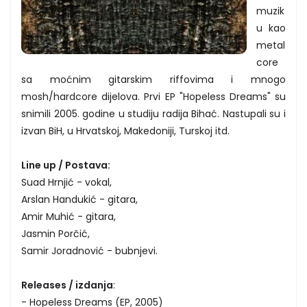
muzik
u kao
metal
core
sa moćnim gitarskim riffovima i mnogo
mosh/hardcore dijelova. Prvi EP "Hopeless Dreams" su
snimili 2005. godine u studiju radija Bihać. Nastupali su i
izvan BiH, u Hrvatskoj, Makedoniji, Turskoj itd.
Line up / Postava:
Suad Hrnjić - vokal,
Arslan Handukić - gitara,
Amir Muhić - gitara,
Jasmin Porčić,
Samir Joradnović - bubnjevi.
Releases / izdanja
:
- Hopeless Dreams (EP, 2005)