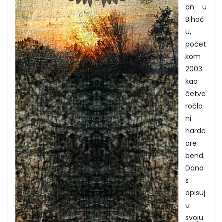
an u
Bihać
u,
počet
kom
2003.
kao
četve
ročla
ni
hardc
ore
bend.
Dana
s
opisuj
u
svoju