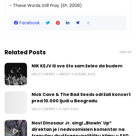
- These Words Still Pray (EP, 2008)
Facebook
Related Posts
View all
NIK KEJV ili sve što sam želeo da budem
HELLY CHERRY
ABOUT 11 HOURS AGO
Nick Cave & The Bad Seeds održali koncert
pred 10.000 ljudi u Beogradu
HELLY CHERRY
A DAY AGO
Novi Dinosaur Jr. singl „Blowin' Up“
direktan je i nedvosmislen komentar na
trenutnu društveno-političku klimu u SAD