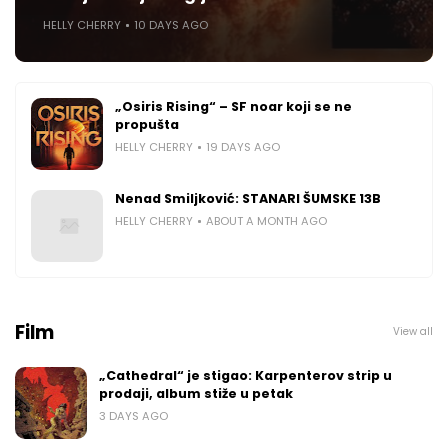
HELLY CHERRY
10 DAYS AGO
„Osiris Rising“ – SF noar koji se ne
propušta
HELLY CHERRY
19 DAYS AGO
Nenad Smiljković: STANARI ŠUMSKE 13B
HELLY CHERRY
ABOUT A MONTH AGO
Film
View all
„Cathedral“ je stigao: Karpenterov strip u
prodaji, album stiže u petak
3 DAYS AGO