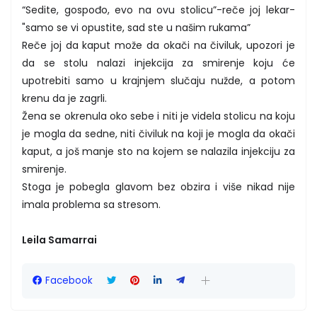
“Sedite, gospođo, evo na ovu stolicu”-reče joj lekar-
"samo se vi opustite, sad ste u našim rukama”
Reče joj da kaput može da okači na čiviluk, upozori je
da se stolu nalazi injekcija za smirenje koju će
upotrebiti samo u krajnjem slučaju nužde, a potom
krenu da je zagrli.
Žena se okrenula oko sebe i niti je videla stolicu na koju
je mogla da sedne, niti čiviluk na koji je mogla da okači
kaput, a još manje sto na kojem se nalazila injekciju za
smirenje.
Stoga je pobegla glavom bez obzira i više nikad nije
imala problema sa stresom.
Leila Samarrai
Facebook