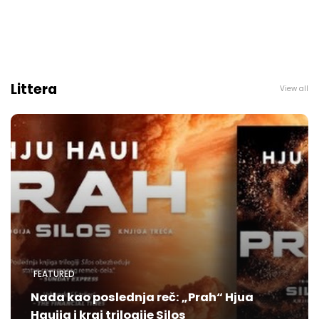
Littera
View all
FEATURED
Nada kao poslednja reč: „Prah“ Hjua
Hauija i kraj trilogije Silos