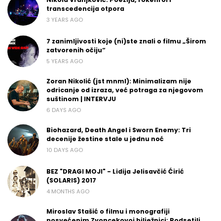
transcedencija otpora
3 YEARS AGO
7 zanimljivosti koje (ni)ste znali o filmu „Širom
zatvorenih očiju“
5 YEARS AGO
Zoran Nikolić (jst mnml): Minimalizam nije
odricanje od izraza, već potraga za njegovom
suštinom | INTERVJU
6 DAYS AGO
Biohazard, Death Angel i Sworn Enemy: Tri
decenije žestine stale u jednu noć
10 DAYS AGO
BEZ "DRAGI MOJI" - Lidija Jelisavčić Ćirić
(SOLARIS) 2017
4 MONTHS AGO
Miroslav Stašić o filmu i monografiji
posvećenim Zvoncekovoj bilježnici: Podsetili