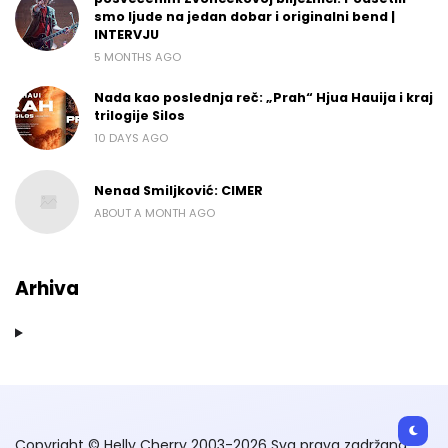
smo ljude na jedan dobar i originalni bend |
INTERVJU
5 MONTHS AGO
Nada kao poslednja reč: „Prah“ Hjua Hauija i kraj
trilogije Silos
10 DAYS AGO
Nenad Smiljković: CIMER
ABOUT A MONTH AGO
Arhiva
Copyright © Helly Cherry 2003-2026 Sva prava zadržana.