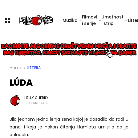
Filmovi
Umetnost
Muzika
Litte
i serije
i strip
Home
LITTERA
LÚDA
HELLY CHERRY
15 YEARS AGO
Bila jednom jedna lenja žena kojoj je dosadilo da radi u
banci i koja je nakon čitanja Hamleta umislila da je
poludela.