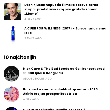
Džon Kjusak napustio filmske setove zarad
stripa i predstavio svoj prvi grafički roman
„Momo“
4 DAYS AGO
A CURE FOR WELLNESS (2017) – Za scenario nema
leka
9 DAYS AGO
10 najčitanijih
Nick Cave & The Bad Seeds održali koncert pred
10.000 ljudi u Beogradu
ABOUT 7 HOURS AGO
Balkanska smotra mladih strip autora 2026:
Akirin broj za prosperitet stripa
A DAY AGO
Nikola Vranjković: Poezija, rokenrol i