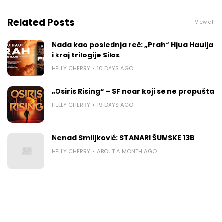
Related Posts
View all
Nada kao poslednja reč: „Prah“ Hjua Hauija
i kraj trilogije Silos
HELLY CHERRY
10 DAYS AGO
„Osiris Rising“ – SF noar koji se ne propušta
HELLY CHERRY
19 DAYS AGO
Nenad Smiljković: STANARI ŠUMSKE 13B
HELLY CHERRY
ABOUT A MONTH AGO