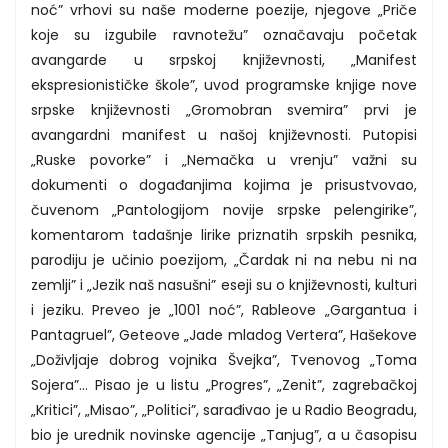
noć” vrhovi su naše moderne poezije, njegove „Priče
koje su izgubile ravnotežu” označavaju početak
avangarde u srpskoj književnosti, „Manifest
ekspresionističke škole”, uvod programske knjige nove
srpske književnosti „Gromobran svemira” prvi je
avangardni manifest u našoj književnosti. Putopisi
„Ruske povorke” i „Nemačka u vrenju” važni su
dokumenti o događanjima kojima je prisustvovao,
čuvenom „Pantologijom novije srpske pelengirike”,
komentarom tadašnje lirike priznatih srpskih pesnika,
parodiju je učinio poezijom, „Čardak ni na nebu ni na
zemlji” i „Jezik naš nasušni” eseji su o književnosti, kulturi
i jeziku. Preveo je „1001 noć”, Rableove „Gargantua i
Pantagruel”, Geteove „Jade mladog Vertera”, Hašekove
„Doživljaje dobrog vojnika Švejka”, Tvenovog „Toma
Sojera”... Pisao je u listu „Progres”, „Zenit”, zagrebačkoj
„Kritici”, „Misao”, „Politici”, sarađivao je u Radio Beogradu,
bio je urednik novinske agencije „Tanjug”, a u časopisu