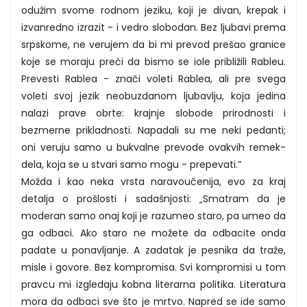
odužim svome rodnom jeziku, koji je divan, krepak i
izvanredno izrazit - i vedro slobodan. Bez ljubavi prema
srpskome, ne verujem da bi mi prevod prešao granice
koje se moraju preći da bismo se iole približili Rableu.
Prevesti Rablea - znači voleti Rablea, ali pre svega
voleti svoj jezik neobuzdanom ljubavlju, koja jedina
nalazi prave obrte: krajnje slobode prirodnosti i
bezmerne prikladnosti. Napadali su me neki pedanti;
oni veruju samo u bukvalne prevode ovakvih remek-
dela, koja se u stvari samo mogu - prepevati.”
Možda i kao neka vrsta naravoučenija, evo za kraj
detalja o prošlosti i sadašnjosti: „Smatram da je
moderan samo onaj koji je razumeo staro, pa umeo da
ga odbaci. Ako staro ne možete da odbacite onda
padate u ponavljanje. A zadatak je pesnika da traže,
misle i govore. Bez kompromisa. Svi kompromisi u tom
pravcu mi izgledaju kobna literarna politika. Literatura
mora da odbaci sve što je mrtvo. Napred se ide samo