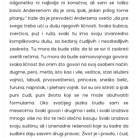
odgonetka ni najbolja ni konačna, ali sam se toliko
bavio Andersenom da je ona, ipak, jedan prilog tome
pitanju.” Kaže da je prevodeći Andersena osetio „da pre
svega treba ući u dušu njegovih ličnosti. Svaka bubica,
zverčica, puž i ruža, svaki tu ima svoju izvanredno
komplikovanu dušu, sa bezbroj ćudljivih i neodredljivih
zaokreta. Tu mora da bude stila: da bi se svi ti zaokreti
osetili rečima. Tu mora da bude samosvojnoga govora:
svaka ličnost živi onim što govori na svoj osobeni način:
dugme, pero, metla, isto kao i vile, veštice, stari isluženi
vojnici, labudi, prvosveštenici, princeze, sneško belić,
furuna, naprstak, i plehani vojnik. Svi su oni istiniti a ipak
puni ćudi, puni života koji se ne može obuhvatiti
formulama. Oko svačijeg jezika trudio sam se
mesecima. Svaki govori i drugima i sebi, i svaki izražava
mnogo više no što te reči obično kazuju. Svaki izražava
svoju suštinu, ali i iznenadne rešenosti koje su kadre da
sudbini daju sasvim drugi pravac. Život je i pravilo, i ćud,