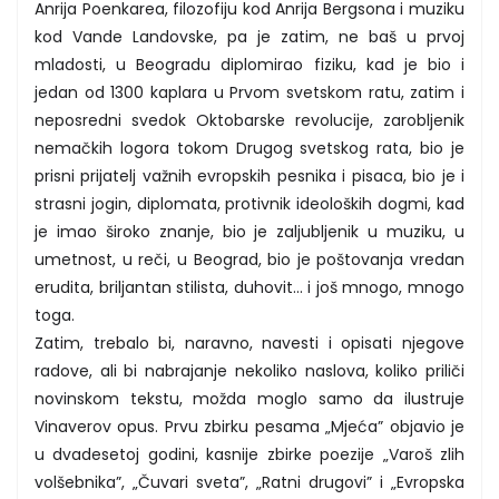
Anrija Poenkarea, filozofiju kod Anrija Bergsona i muziku
kod Vande Landovske, pa je zatim, ne baš u prvoj
mladosti, u Beogradu diplomirao fiziku, kad je bio i
jedan od 1300 kaplara u Prvom svetskom ratu, zatim i
neposredni svedok Oktobarske revolucije, zarobljenik
nemačkih logora tokom Drugog svetskog rata, bio je
prisni prijatelj važnih evropskih pesnika i pisaca, bio je i
strasni jogin, diplomata, protivnik ideoloških dogmi, kad
je imao široko znanje, bio je zaljubljenik u muziku, u
umetnost, u reči, u Beograd, bio je poštovanja vredan
erudita, briljantan stilista, duhovit... i još mnogo, mnogo
toga.
Zatim, trebalo bi, naravno, navesti i opisati njegove
radove, ali bi nabrajanje nekoliko naslova, koliko priliči
novinskom tekstu, možda moglo samo da ilustruje
Vinaverov opus. Prvu zbirku pesama „Mjeća” objavio je
u dvadesetoj godini, kasnije zbirke poezije „Varoš zlih
volšebnika”, „Čuvari sveta”, „Ratni drugovi” i „Evropska