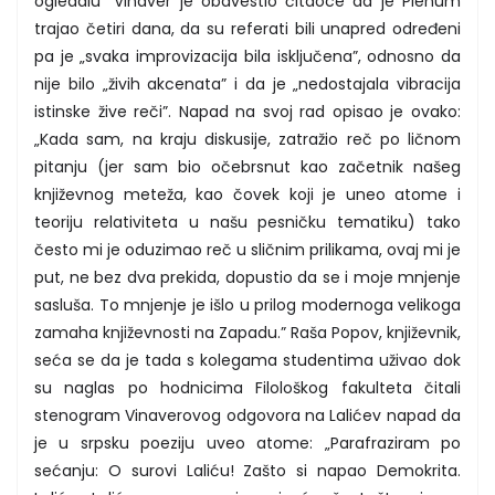
ogledalu” Vinaver je obavestio čitaoce da je Plenum
trajao četiri dana, da su referati bili unapred određeni
pa je „svaka improvizacija bila isključena”, odnosno da
nije bilo „živih akcenata” i da je „nedostajala vibracija
istinske žive reči”. Napad na svoj rad opisao je ovako:
„Kada sam, na kraju diskusije, zatražio reč po ličnom
pitanju (jer sam bio očebrsnut kao začetnik našeg
književnog meteža, kao čovek koji je uneo atome i
teoriju relativiteta u našu pesničku tematiku) tako
često mi je oduzimao reč u sličnim prilikama, ovaj mi je
put, ne bez dva prekida, dopustio da se i moje mnjenje
sasluša. To mnjenje je išlo u prilog modernoga velikoga
zamaha književnosti na Zapadu.” Raša Popov, književnik,
seća se da je tada s kolegama studentima uživao dok
su naglas po hodnicima Filološkog fakulteta čitali
stenogram Vinaverovog odgovora na Lalićev napad da
je u srpsku poeziju uveo atome: „Parafraziram po
sećanju: O surovi Laliću! Zašto si napao Demokrita.