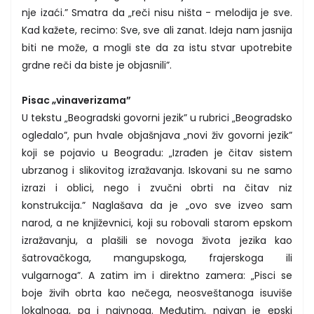
nje izaći.” Smatra da „reči nisu ništa - melodija je sve.
Kad kažete, recimo: Sve, sve ali zanat. Ideja nam jasnija
biti ne može, a mogli ste da za istu stvar upotrebite
grdne reči da biste je objasnili”.
Pisac „vinaverizama”
U tekstu „Beogradski govorni jezik” u rubrici „Beogradsko
ogledalo”, pun hvale objašnjava „novi živ govorni jezik”
koji se pojavio u Beogradu: „Izrađen je čitav sistem
ubrzanog i slikovitog izražavanja. Iskovani su ne samo
izrazi i oblici, nego i zvučni obrti na čitav niz
konstrukcija.” Naglašava da je „ovo sve izveo sam
narod, a ne književnici, koji su robovali starom epskom
izražavanju, a plašili se novoga života jezika kao
šatrovačkoga, mangupskoga, frajerskoga ili
vulgarnoga”. A zatim im i direktno zamera: „Pisci se
boje živih obrta kao nečega, neosveštanoga isuviše
lokalnoga, pa i naivnoga. Međutim, naivan je epski