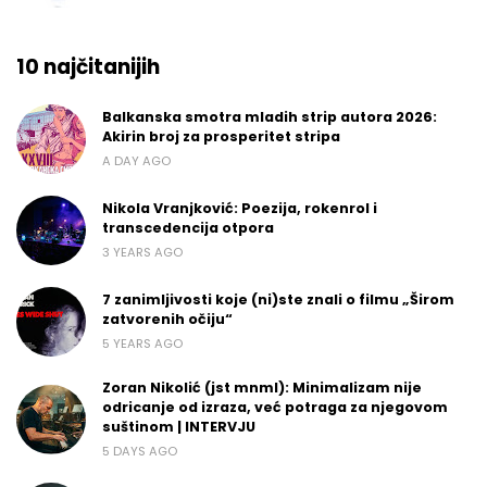
10 najčitanijih
Balkanska smotra mladih strip autora 2026:
Akirin broj za prosperitet stripa
A DAY AGO
Nikola Vranjković: Poezija, rokenrol i
transcedencija otpora
3 YEARS AGO
7 zanimljivosti koje (ni)ste znali o filmu „Širom
zatvorenih očiju“
5 YEARS AGO
Zoran Nikolić (jst mnml): Minimalizam nije
odricanje od izraza, već potraga za njegovom
suštinom | INTERVJU
5 DAYS AGO