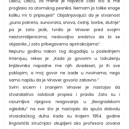
Laliću, Laliću, za mene je najveće čast što si me
proglasio za atomskog pesnika. Nemam ja tolike snage
koliku mi ti pripisuješ!” Objašnjavajući da je stvarnost
„puna pokreta, sunovrata, snova, čežnji, borbe, slutnje”
pa je zato jezik, tvrdio je Vinaver pred svojim
neistomišljenicima, nedovoljno sredstvo da bi se
objasnila „i zato pribegavamo apstrakcijama”.
Nepunu godinu nakon tog događaja, u poslednjem
intervjuu, rekao je: „Kada ja govorim u Udruženju
književnika napadne me njih dvadeset, ja ih sve
poklopim, a moj govor ne izađe u novinama, nego
samo napišu da je Vinaver govorio zabavno.”
Svim srcem i znanjem Vinaver je nastojao da
stvaralaštvo oslobodi propisa i pravila. Zato su i
razumljiva njegova reagovanja u „Beogradskom
ogledalu” na sve što je nastojalo da sputa slobodu
stvaralačkog duha. Kada su krajem 1954. godine
lingvistički stručnjaci okupljeni oko profesora Jovana