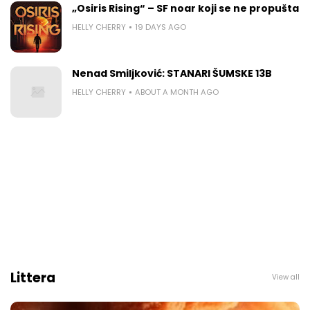
„Osiris Rising“ – SF noar koji se ne propušta
HELLY CHERRY
19 DAYS AGO
Nenad Smiljković: STANARI ŠUMSKE 13B
HELLY CHERRY
ABOUT A MONTH AGO
Littera
View all