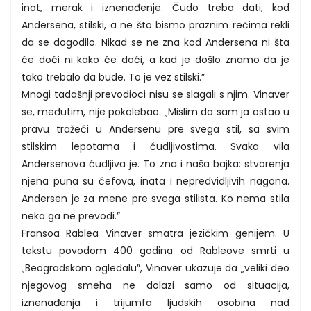
inat, merak i iznenađenje. Čudo treba dati, kod
Andersena, stilski, a ne što bismo praznim rečima rekli
da se dogodilo. Nikad se ne zna kod Andersena ni šta
će doći ni kako će doći, a kad je došlo znamo da je
tako trebalo da bude. To je vez stilski.”
Mnogi tadašnji prevodioci nisu se slagali s njim. Vinaver
se, međutim, nije pokolebao. „Mislim da sam ja ostao u
pravu tražeći u Andersenu pre svega stil, sa svim
stilskim lepotama i ćudljivostima. Svaka vila
Andersenova ćudljiva je. To zna i naša bajka: stvorenja
njena puna su ćefova, inata i nepredvidljivih nagona.
Andersen je za mene pre svega stilista. Ko nema stila
neka ga ne prevodi.”
Fransoa Rablea Vinaver smatra jezičkim genijem. U
tekstu povodom 400 godina od Rableove smrti u
„Beogradskom ogledalu”, Vinaver ukazuje da „veliki deo
njegovog smeha ne dolazi samo od situacija,
iznenađenja i trijumfa ljudskih osobina nad