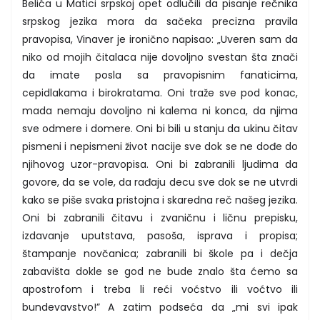
Belića u Matici srpskoj opet odlučili da pisanje rečnika
srpskog jezika mora da sačeka precizna pravila
pravopisa, Vinaver je ironično napisao: „Uveren sam da
niko od mojih čitalaca nije dovoljno svestan šta znači
da imate posla sa pravopisnim fanaticima,
cepidlakama i birokratama. Oni traže sve pod konac,
mada nemaju dovoljno ni kalema ni konca, da njima
sve odmere i domere. Oni bi bili u stanju da ukinu čitav
pismeni i nepismeni život nacije sve dok se ne dođe do
njihovog uzor-pravopisa. Oni bi zabranili ljudima da
govore, da se vole, da rađaju decu sve dok se ne utvrdi
kako se piše svaka pristojna i skaredna reč našeg jezika.
Oni bi zabranili čitavu i zvaničnu i ličnu prepisku,
izdavanje uputstava, pasoša, isprava i propisa;
štampanje novčanica; zabranili bi škole pa i dečja
zabavišta dokle se god ne bude znalo šta ćemo sa
apostrofom i treba li reći voćstvo ili voćtvo ili
bundevavstvo!” A zatim podseća da „mi svi ipak