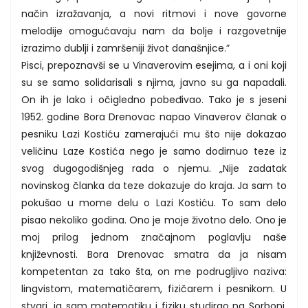
način izražavanja, a novi ritmovi i nove govorne
melodije omogućavaju nam da bolje i razgovetnije
izrazimo dublji i zamršeniji život današnjice.”
Pisci, prepoznavši se u Vinaverovim esejima, a i oni koji
su se samo solidarisali s njima, javno su ga napadali.
On ih je lako i očigledno pobeđivao. Tako je s jeseni
1952. godine Bora Drenovac napao Vinaverov članak o
pesniku Lazi Kostiću zamerajući mu što nije dokazao
veličinu Laze Kostića nego je samo dodirnuo teze iz
svog dugogodišnjeg rada o njemu. „Nije zadatak
novinskog članka da teze dokazuje do kraja. Ja sam to
pokušao u mome delu o Lazi Kostiću. To sam delo
pisao nekoliko godina. Ono je moje životno delo. Ono je
moj prilog jednom značajnom poglavlju naše
književnosti. Bora Drenovac smatra da ja nisam
kompetentan za tako šta, on me podrugljivo naziva:
lingvistom, matematičarem, fizičarem i pesnikom. U
stvari, ja sam matematiku i fiziku studirao na Sorboni,