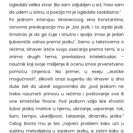
izgledala velika stvar. Bio sam zaljubljen u srž, hteo sam
da uđem u istinu, a poezija mi je izgledala zaobilazna.”
Po jednom intervjuu Vinaverovog sina Konstantina,
osnovna preokupacija mu je „bio jezik, i to srpski jezik.
Smatrao je da ga čuje i iznutra i spolja. Imao je jedan
ljubavnički odnos prema jeziku”. Samo u tekstovima o
rečima, Vinaver ističe svoja osećanja prema temi, a u
onima drugih tema, prevladava intelektualac -
naučnik koji svoje mišljenje ili ocenu iznosi prvenstveno
pomoću činjenica. Na primer, u eseju „Jezičke
mogućnosti”, slikoviti izrazi sugerišu da Vinaver iz dna
duše želi da ubedi sagovornika da „pod jezikom ne
treba razumeti prinovu u rečima i poštovanje ove ili
one sintetičke finoće. Pod jezikom valja šire shvatiti
žubor jezika, matice u njemu, ubrzanje, usporenje, tok,
šum, tempo, ubedljivost, talasanje, dinamiku jezika.”
Celog života mu je bio „najveći problem kako ući u
suštinu melodijskog u srpskom jeziku, a zatim kako iz