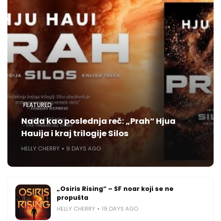
FEATURED
Nada kao poslednja reč: „Prah“ Hjua
Hauija i kraj trilogije Silos
HELLY CHERRY
9 DAYS AGO
„Osiris Rising“ – SF noar koji se ne
propušta
HELLY CHERRY
19 DAYS AGO