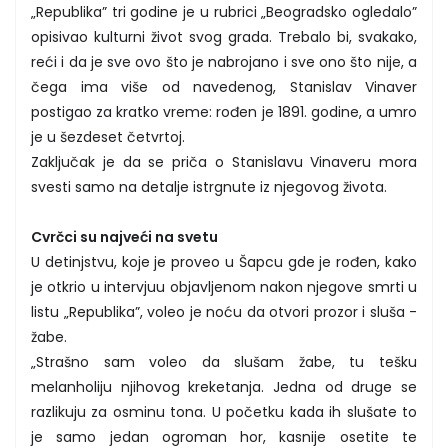
„Republika” tri godine je u rubrici „Beogradsko ogledalo”
opisivao kulturni život svog grada. Trebalo bi, svakako,
reći i da je sve ovo što je nabrojano i sve ono što nije, a
čega ima više od navedenog, Stanislav Vinaver
postigao za kratko vreme: rođen je 1891. godine, a umro
je u šezdeset četvrtoj.
Zaključak je da se priča o Stanislavu Vinaveru mora
svesti samo na detalje istrgnute iz njegovog života.
Cvrčci su najveći na svetu
U detinjstvu, koje je proveo u Šapcu gde je rođen, kako
je otkrio u intervjuu objavljenom nakon njegove smrti u
listu „Republika”, voleo je noću da otvori prozor i sluša -
žabe.
„Strašno sam voleo da slušam žabe, tu tešku
melanholiju njihovog kreketanja. Jedna od druge se
razlikuju za osminu tona. U početku kada ih slušate to
je samo jedan ogroman hor, kasnije osetite te