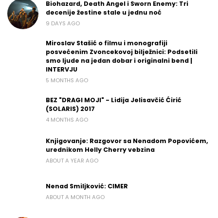
Biohazard, Death Angel i Sworn Enemy: Tri
decenije žestine stale u jednu noć
9 DAYS AGO
Miroslav Stašić o filmu i monografiji
posvećenim Zvoncekovoj bilježnici: Podsetili
smo ljude na jedan dobar i originalni bend |
INTERVJU
5 MONTHS AGO
BEZ "DRAGI MOJI" - Lidija Jelisavčić Ćirić
(SOLARIS) 2017
4 MONTHS AGO
Knjigovanje: Razgovor sa Nenadom Popovićem,
urednikom Helly Cherry vebzina
ABOUT A YEAR AGO
Nenad Smiljković: CIMER
ABOUT A MONTH AGO