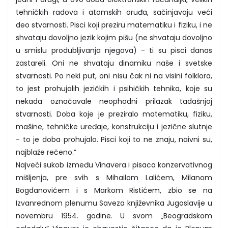
tehničkih radova i atomskih oruđa, sačinjavaju veći
deo stvarnosti. Pisci koji preziru matematiku i fiziku, i ne
shvataju dovoljno jezik kojim pišu (ne shvataju dovoljno
u smislu produbljivanja njegova) - ti su pisci danas
zastareli. Oni ne shvataju dinamiku naše i svetske
stvarnosti. Po neki put, oni nisu čak ni na visini folklora,
to jest prohujalih jezičkih i psihičkih tehnika, koje su
nekada označavale neophodni prilazak tadašnjoj
stvarnosti. Doba koje je preziralo matematiku, fiziku,
mašine, tehničke uređaje, konstrukciju i jezične slutnje
- to je doba prohujalo. Pisci koji to ne znaju, naivni su,
najblaže rečeno.”
Najveći sukob između Vinavera i pisaca konzervativnog
mišljenja, pre svih s Mihailom Lalićem, Milanom
Bogdanovićem i s Markom Ristićem, zbio se na
Izvanrednom plenumu Saveza književnika Jugoslavije u
novembru 1954. godine. U svom „Beogradskom