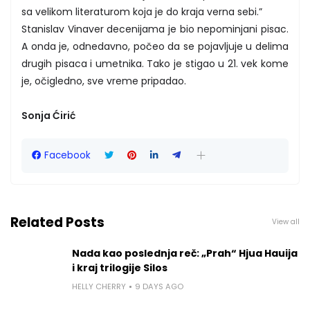
sa velikom literaturom koja je do kraja verna sebi.”
Stanislav Vinaver decenijama je bio nepominjani pisac.
A onda je, odnedavno, počeo da se pojavljuje u delima
drugih pisaca i umetnika. Tako je stigao u 21. vek kome
je, očigledno, sve vreme pripadao.
Sonja Ćirić
Facebook
Related Posts
View all
Nada kao poslednja reč: „Prah“ Hjua Hauija
i kraj trilogije Silos
HELLY CHERRY
9 DAYS AGO