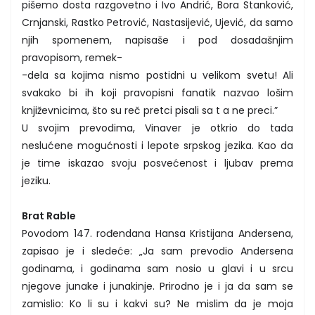
pišemo dosta razgovetno i Ivo Andrić, Bora Stanković,
Crnjanski, Rastko Petrović, Nastasijević, Ujević, da samo
njih spomenem, napisaše i pod dosadašnjim
pravopisom, remek-
-dela sa kojima nismo postidni u velikom svetu! Ali
svakako bi ih koji pravopisni fanatik nazvao lošim
književnicima, što su reč pretci pisali sa t a ne preci.”
U svojim prevodima, Vinaver je otkrio do tada
neslućene mogućnosti i lepote srpskog jezika. Kao da
je time iskazao svoju posvećenost i ljubav prema
jeziku.
Brat Rable
Povodom 147. rođendana Hansa Kristijana Andersena,
zapisao je i sledeće: „Ja sam prevodio Andersena
godinama, i godinama sam nosio u glavi i u srcu
njegove junake i junakinje. Prirodno je i ja da sam se
zamislio: Ko li su i kakvi su? Ne mislim da je moja