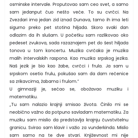
osminske intervale. Proputovao sam ceo svet, a samo
sam jedanput čuo nešto veće. To su cvrčci. Na
Zvezdari ima jedan zid iznad Dunava, tamo ih ima leti
sigurno preko pet stotina hiljada. Skoro svaki dan
odlazim da ih slušam. U početku sam razlikovao oko
pedeset zvukova, sada razaznajem pet do šest hiljada
tonova u tom koncertu. Muzika cvrčaka je muzika
malih intervalskih raspona. Kao muzika srpskog jezika.
Naš jezik je bio kao žabe, cvrčci i frula. Ja sam u
srpskom osetio frulu, pokušao sam da dam rečenice
sa zrikavcima, žabama i frulom.”
U gimnaziji je, sećao se, obožavao muziku i
matematiku.
„Tu sam nalazio krajnji smisao života. Činilo mi se
neobično važno da potpuno savladam matematiku. Za
muziku sam mislio da predstavlja krajnju čuvstvitelnu
granicu. Svirao sam klavir i važio za vunderkinda. Mislio
sam samo na te dve stvari. Književnost mi nije