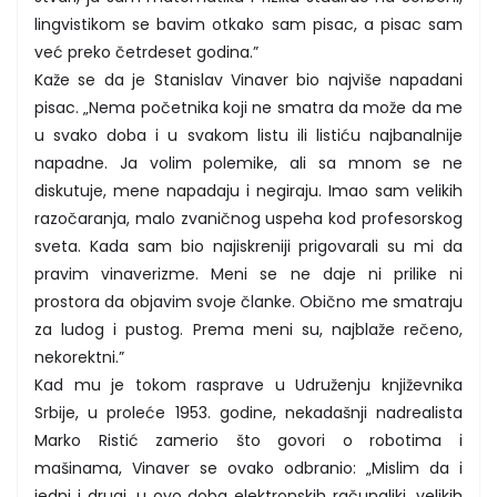
lingvistikom se bavim otkako sam pisac, a pisac sam
već preko četrdeset godina.”
Kaže se da je Stanislav Vinaver bio najviše napadani
pisac. „Nema početnika koji ne smatra da može da me
u svako doba i u svakom listu ili listiću najbanalnije
napadne. Ja volim polemike, ali sa mnom se ne
diskutuje, mene napadaju i negiraju. Imao sam velikih
razočaranja, malo zvaničnog uspeha kod profesorskog
sveta. Kada sam bio najiskreniji prigovarali su mi da
pravim vinaverizme. Meni se ne daje ni prilike ni
prostora da objavim svoje članke. Obično me smatraju
za ludog i pustog. Prema meni su, najblaže rečeno,
nekorektni.”
Kad mu je tokom rasprave u Udruženju književnika
Srbije, u proleće 1953. godine, nekadašnji nadrealista
Marko Ristić zamerio što govori o robotima i
mašinama, Vinaver se ovako odbranio: „Mislim da i
jedni i drugi, u ovo doba elektronskih računaljki, velikih