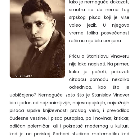
Iako je nemoguće dokazati,
smatra se da nema tog
srpskog pisca koji je više
voleo jezik. U njegovo
vreme tolika posvećenost
rečima nije bila cenjena
Priču o Stanislavu Vinaveru
nije lako napisati. Na primer,
kako je početi, prikazati
čitaocu pomoću nekoliko
odrednica, kao što je
uobičajeno? Nemoguće, zato što je Stanislav Vinaver
bio i jedan od najzanimljivijih, najevropejskijih, najvažnijih
pisaca srpske književnosti prošlog veka, i prevodilac
čudesne veštine, i pisac putopisa, pa i novinar, kritičar,
odličan polemičar, ali i pokretač modernog u kulturi,
kad je na pariskoj Sorboni studirao matematiku kod