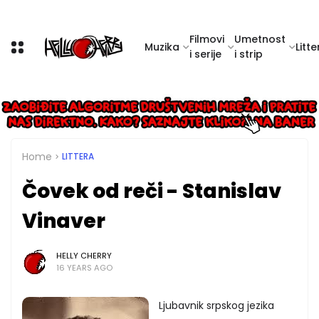
Filmovi
Umetnost
Muzika
Litte
i serije
i strip
Home
LITTERA
Čovek od reči - Stanislav
Vinaver
HELLY CHERRY
16 YEARS AGO
Ljubavnik srpskog jezika