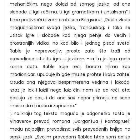
mehaničkim, nego dolazi od samog jezika: od one
slobode u igri rečima, u igri gramatikom i sintaksom” i
time protivreči i svom profesoru Bergsonu. „Rable vlada
mogućnostima svoga jezika, francuskog, i tako se
utisak igre i slobode kod njega penje do većih i
prostranijih vidika, no kod bilo i jednog pisca sveta.
Rable je neprevodljiv, prosto zato što traži od
prevodioca istu tu igru s jezikom - a tu je igra malo
kome data. Rable kuje reči, barata njima kao
mađioničar, upućuje ih gde mu se prohte i kako zahte.
Otuda ona njegova besprimerena vedrina i lakoća:
izraz je lak i lakši nego lak; čini nam se da reči, eto,
posluju za nas, i da one sav napor primaju na sebe
mesto da i mi sami zapnemo.”
I, na kraju tog teksta moguća je odgonetka zašto je
Vinaverov prevod romana „Gargantua i Pantagruel”
među najboljim prevodima svih prevedenih knjiga na
srpski jezik. „Svojim prevodom Rablea hteo sam da se