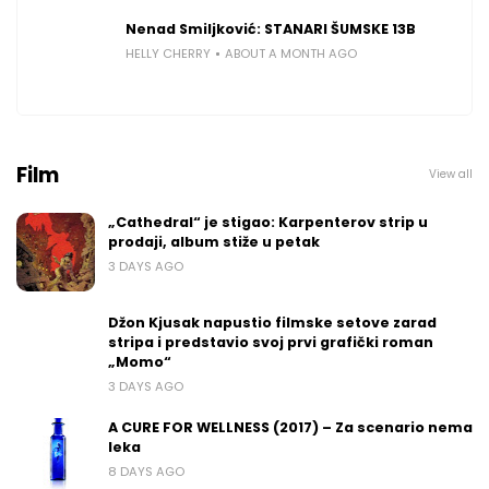
Nenad Smiljković: STANARI ŠUMSKE 13B
HELLY CHERRY
ABOUT A MONTH AGO
Film
View all
„Cathedral“ je stigao: Karpenterov strip u
prodaji, album stiže u petak
3 DAYS AGO
Džon Kjusak napustio filmske setove zarad
stripa i predstavio svoj prvi grafički roman
„Momo“
3 DAYS AGO
A CURE FOR WELLNESS (2017) – Za scenario nema
leka
8 DAYS AGO