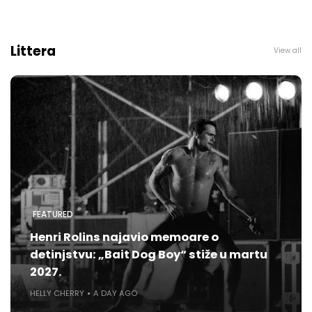
Littera
View all
FEATURED
Henri Rolins najavio memoare o
detinjstvu: „Bait Dog Boy“ stiže u martu
2027.
HELLY CHERRY
A DAY AGO