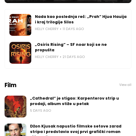
Nada kao poslednja reč: „Prah“ Hjua Hauija
i kraj trilogije Silos
HELLY CHERRY
11 DAYS AGO
„Osiris Rising“ – SF noar koji se ne
propušta
HELLY CHERRY
21 DAYS AGO
Film
View all
„Cathedral“ je stigao: Karpenterov strip u
prodaji, album stiže u petak
5 DAYS AGO
Džon Kjusak napustio filmske setove zarad
stripa i predstavio svoj prvi grafički roman