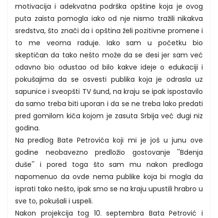
motivacija i adekvatna podrška opštine koja je ovog
puta zaista pomogla iako od nje nismo tražili nikakva
sredstva, što znači da i opština želi pozitivne promene i
to me veoma raduje. Iako sam u početku bio
skeptičan da tako nešto može da se desi jer sam već
odavno bio odustao od bilo kakve ideje o edukaciji i
pokušajima da se osvesti publika koja je odrasla uz
sapunice i sveopšti TV šund, na kraju se ipak ispostavilo
da samo treba biti uporan i da se ne treba lako predati
pred gomilom kiča kojom je zasuta Srbija već dugi niz
godina.
Na predlog Bate Petrovića koji mi je još u junu ove
godine neobavezno predložio gostovanje ''Bdenja
duše'' i pored toga što sam mu nakon predloga
napomenuo da ovde nema publike koja bi mogla da
isprati tako nešto, ipak smo se na kraju upustili hrabro u
sve to, pokušali i uspeli.
Nakon projekcija tog 10. septembra Bata Petrović i