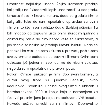
umetnost najbliskije. Inače, Željko Komosar predaje
kaligrafiju na ''Akademiji lepih umetnosti'' u Beogradu.
Umesto časa iz likovne kulture, deca su gledala film o
kaligrafiji, tako da sam apsolutno opravdao sa ovim
filmom to što nisam održao čas u školskoj učionici. Tu
bih mogao da zapušim usta onim zluradim ljudima i
onima koji misle da film nema veze sa slikarstvom, a
još manje sa nekim ko predaje likovnu kulturu. Nađe se
poneko i ko misli da sam zalutao u prosveti, pošto sam
svojevremeno počeo da se bavim i filmom. Ovim sam
dokazao još jednom i sebi da, ne da nisam zalutao,
nego da sam apsolutno na pravom putu.
Nakon ''Ćirilice'' prikazan je film ''Bob zvani kamen'', a
autori ovog filma su Ljubomir Bečejski, Jovan
Radunović i Srđan Ilić. Original ovog filma je uništen u
bombardovanju 1999, a kopija koja je nemenjena za
festival presnimljena je sa jedine sačuvane VHS kasete.
Najveću pažnju privukli su mi filmovi ''Dobrovoljno