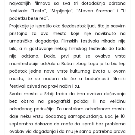
najvažnijih filmova sa sva tri dotadašnja održana
festivala: ''Lasta'', ''Strpljenje'', ''Stevan Sremac'' i ''U
početku beše reč''.
Projekcije je ispratilo oko šezdesetak ljudi, što je sasvim
pristojno za ovo mesto koje nije naviknuto na
umetnička događanja. Filmskih festivala nikada nije
bilo, a ni gostovanje nekog filmskog festivala do tada
nije održano. Dakle, prvi put se ovakva vrsta
manifestacije održala u Baču i zbog toga je to bio lep
početak jedne nove vrste kulturnog života u ovom
mestu, te se nadam da će u budućnosti filmski
festivali oživeti na pravi način i tu.
Svako mesto u Srbiji treba da ima ovakva dešavanja
bez obzira na geografski položaj ili na veličinu
određenog područija. To uostalom određenom mestu
daje neku vrstu dodatnog samopouzdanja. Bač je 10.
septembra dokazao da može da isprati bez problema
ovakav vid događanja i da mu je samo potrebna prava