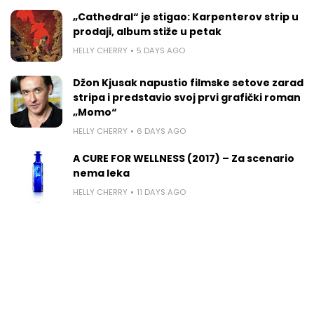
„Cathedral“ je stigao: Karpenterov strip u
prodaji, album stiže u petak
HELLY CHERRY
5 DAYS AGO
Džon Kjusak napustio filmske setove zarad
stripa i predstavio svoj prvi grafički roman
„Momo“
HELLY CHERRY
6 DAYS AGO
A CURE FOR WELLNESS (2017) – Za scenario
nema leka
HELLY CHERRY
11 DAYS AGO