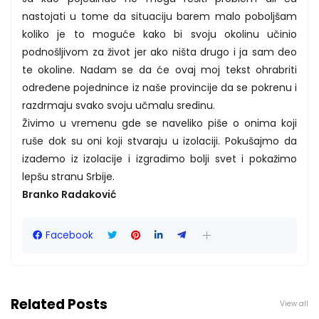
nastojati u tome da situaciju barem malo poboljšam
koliko je to moguće kako bi svoju okolinu učinio
podnošljivom za život jer ako ništa drugo i ja sam deo
te okoline. Nadam se da će ovaj moj tekst ohrabriti
određene pojednince iz naše provincije da se pokrenu i
razdrmaju svako svoju učmalu sredinu.
Živimo u vremenu gde se naveliko piše o onima koji
ruše dok su oni koji stvaraju u izolaciji. Pokušajmo da
izađemo iz izolacije i izgradimo bolji svet i pokažimo
lepšu stranu Srbije.
Branko Radaković
Facebook
Related Posts
View all