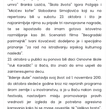
umro'' Branka Lazića, ''Škola života'' Igora Požgaja i
''Micićev kofer'' Slobodana Simojlovića koji su na
repertoaru bili u subotu 23. oktobra i što je
najzanimljvije njima su pripale tri ravnopravne nagrade,
te se ispostavilo da imam gotovo istovetno
razmišljanje kao žiri. Scenaristi filma ''Beogradski
parimejnik'' Ivani Kovačević dodeljeno je i specijalno
priznanje ''za rad na istraživanju srpskog kulturnog
nasleđa''.
23. oktobra u publici su ponovo bili đaci Osnovne škole
''Vuk Karadžić'' iz Bača, što znači da smo uspeli da
zainteresujemo decu.
''Bdenje duše'' nastavlja svoj život od 1. novembra 2010.
do oktobra sledeće godine kroz niz repriznih programa
širom zemlje i u inostranstvu, a ja u Baču nakon ovog
festivala, nastavljam misiju promovisanja pravih
vrednosti jer izgleda da je potrebna agresivna
kampanja kako bi se mase osvestile. Ni ''Velikog brata'',