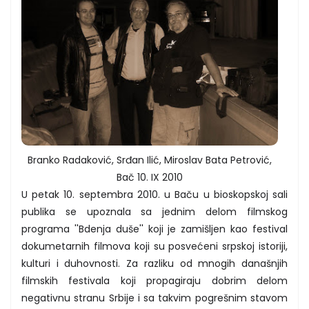
Branko Radaković, Srđan Ilić, Miroslav Bata Petrović,
Bač 10. IX 2010
U petak 10. septembra 2010. u Baču u bioskopskoj sali
publika se upoznala sa jednim delom filmskog
programa ''Bdenja duše'' koji je zamišljen kao festival
dokumetarnih filmova koji su posvećeni srpskoj istoriji,
kulturi i duhovnosti. Za razliku od mnogih današnjih
filmskih festivala koji propagiraju dobrim delom
negativnu stranu Srbije i sa takvim pogrešnim stavom