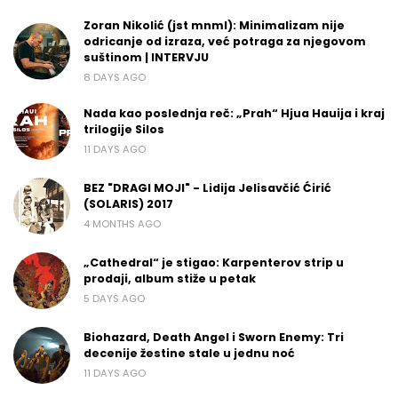
Zoran Nikolić (jst mnml): Minimalizam nije
odricanje od izraza, već potraga za njegovom
suštinom | INTERVJU
8 DAYS AGO
Nada kao poslednja reč: „Prah“ Hjua Hauija i kraj
trilogije Silos
11 DAYS AGO
BEZ "DRAGI MOJI" - Lidija Jelisavčić Ćirić
(SOLARIS) 2017
4 MONTHS AGO
„Cathedral“ je stigao: Karpenterov strip u
prodaji, album stiže u petak
5 DAYS AGO
Biohazard, Death Angel i Sworn Enemy: Tri
decenije žestine stale u jednu noć
11 DAYS AGO