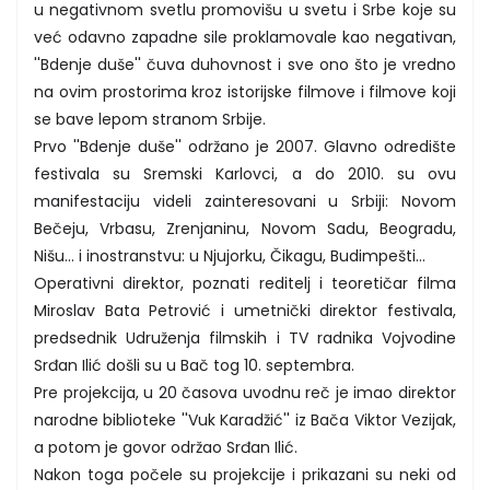
u negativnom svetlu promovišu u svetu i Srbe koje su
već odavno zapadne sile proklamovale kao negativan,
''Bdenje duše'' čuva duhovnost i sve ono što je vredno
na ovim prostorima kroz istorijske filmove i filmove koji
se bave lepom stranom Srbije.
Prvo ''Bdenje duše'' održano je 2007. Glavno odredište
festivala su Sremski Karlovci, a do 2010. su ovu
manifestaciju videli zainteresovani u Srbiji: Novom
Bečeju, Vrbasu, Zrenjaninu, Novom Sadu, Beogradu,
Nišu... i inostranstvu: u Njujorku, Čikagu, Budimpešti...
Operativni direktor, poznati reditelj i teoretičar filma
Miroslav Bata Petrović i umetnički direktor festivala,
predsednik Udruženja filmskih i TV radnika Vojvodine
Srđan Ilić došli su u Bač tog 10. septembra.
Pre projekcija, u 20 časova uvodnu reč je imao direktor
narodne biblioteke ''Vuk Karadžić'' iz Bača Viktor Vezijak,
a potom je govor održao Srđan Ilić.
Nakon toga počele su projekcije i prikazani su neki od