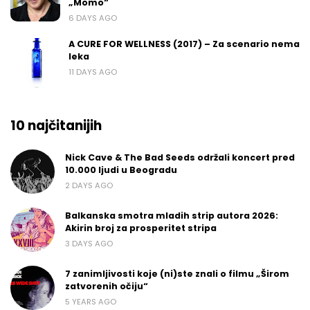
„Momo“
6 DAYS AGO
A CURE FOR WELLNESS (2017) – Za scenario nema
leka
11 DAYS AGO
10 najčitanijih
Nick Cave & The Bad Seeds održali koncert pred
10.000 ljudi u Beogradu
2 DAYS AGO
Balkanska smotra mladih strip autora 2026:
Akirin broj za prosperitet stripa
3 DAYS AGO
7 zanimljivosti koje (ni)ste znali o filmu „Širom
zatvorenih očiju“
5 YEARS AGO