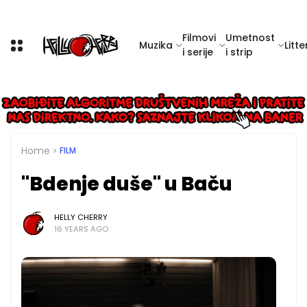
Filmovi
Umetnost
Muzika
Litte
i serije
i strip
Home
FILM
''Bdenje duše'' u Baču
HELLY CHERRY
16 YEARS AGO