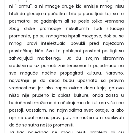
ni ''Farmu'', a ni mnoge druge kič emisije mnogi nisu
hteli da gledaju u početku i bilo je puno ljudi koji su to
posmatrali sa gađenjem ali se posle toliko vremena
zbog drske promocije nekulturnih ljudi situacija
promenila, pa su mnogima isprali mozgove, dok su se
mnogi pravi intelektualci povukli pred najezdom
prostačkog kiča. Sve to pohlepni prostaci postigli su
zahvaljujući marketingu. Ja ću svojim skromnim
sredstvima uz pomoć zainteresovanih pojedinaca na
sve moguće načine propagirati kulturu. Naravno,
najvažnije je da deca budu upoznata sa pravim
vrednostima jer ako zapostavimo decu kojoj gotovo
ništa nije pruženo iz oblasti kulture, onda zaista u
budućnosti možemo da očekujemo da kultura više i ne
postoji. Uostalom, na najmlađima svet ostaje, a ako
njih ne uputimo na pravi put, ne možemo ni očekivati
da će se sutra nešto promeniti.
Ja kao pojedinac ne mogu rešiti problem ali ću