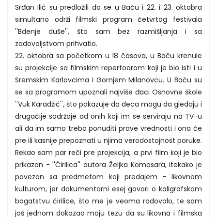
Srđan Ilić su predložili da se u Baču i 22. i 23. oktobra
simultano održi filmski program četvrtog festivala
''Bdenje duše'', što sam bez razmišljanja i sa
zadovoljstvom prihvatio.
22. oktobra sa početkom u 18 časova, u Baču krenule
su projekcije sa filmskim repertoarom koji je bio isti i u
Sremskim Karlovcima i Gornjem Milanovcu. U Baču su
se sa programom upoznali najviše đaci Osnovne škole
''Vuk Karadžić'', što pokazuje da deca mogu da gledaju i
drugačije sadržaje od onih koji im se serviraju na TV-u
ali da im samo treba ponuditi prave vrednosti i ona će
pre ili kasnije prepoznati u njima verodostojnost poruke.
Rekao sam par reči pre projekcija, a prvi film koji je bio
prikazan - ''Ćirilica'' autora Željka Komosara, itekako je
povezan sa predmetom koji predajem - likovnom
kulturom, jer dokumentarni esej govori o kaligrafskom
bogatstvu ćirilice, što me je veoma radovalo, te sam
još jednom dokazao moju tezu da su likovna i filmska