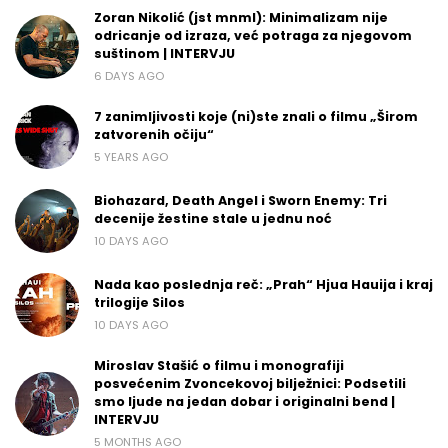
Zoran Nikolić (jst mnml): Minimalizam nije
odricanje od izraza, već potraga za njegovom
suštinom | INTERVJU
6 DAYS AGO
7 zanimljivosti koje (ni)ste znali o filmu „Širom
zatvorenih očiju“
5 YEARS AGO
Biohazard, Death Angel i Sworn Enemy: Tri
decenije žestine stale u jednu noć
10 DAYS AGO
Nada kao poslednja reč: „Prah“ Hjua Hauija i kraj
trilogije Silos
10 DAYS AGO
Miroslav Stašić o filmu i monografiji
posvećenim Zvoncekovoj bilježnici: Podsetili
smo ljude na jedan dobar i originalni bend |
INTERVJU
5 MONTHS AGO