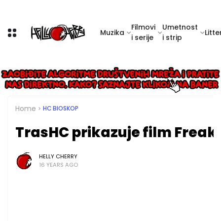
Filmovi
Umetnost
Muzika
Litte
i serije
i strip
Home
HC BIOSKOP
TrasHC prikazuje film Freak
HELLY CHERRY
16 YEARS AGO