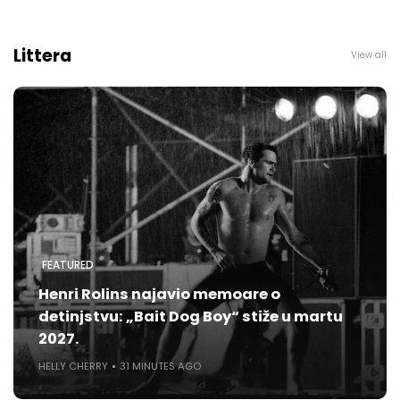
Littera
View all
FEATURED
Henri Rolins najavio memoare o
detinjstvu: „Bait Dog Boy“ stiže u martu
2027.
HELLY CHERRY
31 MINUTES AGO