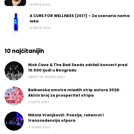
4 DAYS AGO
A CURE FOR WELLNESS (2017) – Za scenario nema
leka
9 DAYS AGO
10 najčitanijih
Nick Cave & The Bad Seeds održali koncert pred
10.000 ljudi u Beogradu
ABOUT 15 HOURS AGO
Balkanska smotra mladih strip autora 2026:
Akirin broj za prosperitet stripa
2 DAYS AGO
Nikola Vranjković: Poezija, rokenrol i
transcedencija otpora
3 YEARS AGO