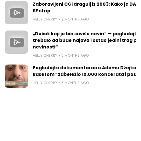
Zaboravljeni CGI dragulj iz 2003: Kako je DAVE
SF strip
HELLY CHERRY
2 MONTHS AGO
„Dečak koji je bio suviše nevin“ — pogledajte k
trebalo da bude najava i ostao jedini trag p
nevinosti“
HELLY CHERRY
3 MONTHS AGO
Pogledajte dokumentarac o Adamu Džejkobsu:
kasetom“ zabeležio 10.000 koncerata i posta
HELLY CHERRY
3 MONTHS AGO