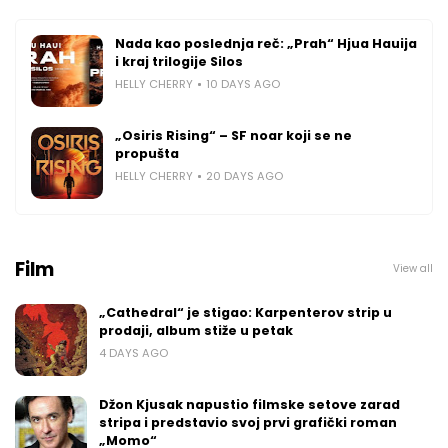
Nada kao poslednja reč: „Prah“ Hjua Hauija
i kraj trilogije Silos
HELLY CHERRY
10 DAYS AGO
„Osiris Rising“ – SF noar koji se ne
propušta
HELLY CHERRY
20 DAYS AGO
Film
View all
„Cathedral“ je stigao: Karpenterov strip u
prodaji, album stiže u petak
4 DAYS AGO
Džon Kjusak napustio filmske setove zarad
stripa i predstavio svoj prvi grafički roman
„Momo“