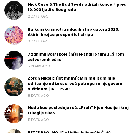
Nick Cave & The Bad Seeds održali koncert pred
10.000 ljudi u Beogradu
2 DAYS AGO
Balkanska smotra mladih strip autora 2026:
Akirin broj za prosperitet stripa
3 DAYS AGO
7 zanimljivosti koje (ni)ste znali o filmu „Širom
zatvorenih očiju“
5 YEARS AGO
Zoran Nikolić (jst mnml): Minimalizam nije
odricanje od izraza, već potraga za njegovom
suštinom | INTERVJU
8 DAYS AGO
Nada kao poslednja reč: „Prah“ Hjua Hauija i kraj
trilogije Silos
11 DAYS AGO
BEZ "DRAGI MOJI" - Lidija Jelisavčić Ćirić