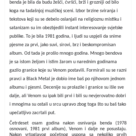
benda je bila da budu žešći, ćvršći, brži i grozniji od bilo 
koga na tadašnjoj muzičkoj sceni. Izbor brzine sviranja i 
tekstova koji su se debelo oslanjali na religioznu mistiku i 
satanizam su im obezbjedili instant interesovanje svjetske 
publike. To je bila 1981 godina, i ljudi su uspjeli da snime 
pjesme za prvi, jako suvi, sirovi, brz i beskompromisan 
album. Od tada je prošlo mnogo godina. Mnogo bendova 
je sa istom željom i istim žarom u narednim godinama 
gazilo granice koje su Venom postavili. Formirali su se razni 
pravci a Black Metal je dobio ime baš po njihovom jednom 
albumu i pjesmi. Decenije su prolazile i granice su išle sve 
dalje, ali Venom su ipak bili prvi i bili su nevjerovatno dobri 
i mnogima su ostali u srcu upravo zbog toga što su baš tako 
upečatljivo zacrtali put.
Četrdeset osam godina nakon osnivanja benda (1978 
osnovani, 1981 prvi album), Venom i dalje ne posustaju. 
Nakon vrtoglavog početnog uspona sa nekoliko prvih 