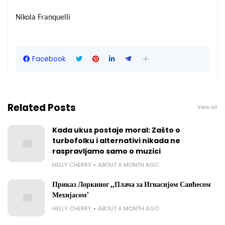
Nikola Franquelli
Facebook
Related Posts
View all
Kada ukus postaje moral: Zašto o
turbofolku i alternativi nikada ne
raspravljamo samo o muzici
HELLY CHERRY
ABOUT A MONTH AGO
Приказ Лоркиног ,,Плача за Игнасијом Санћесом
Мехијасом'
HELLY CHERRY
ABOUT A MONTH AGO