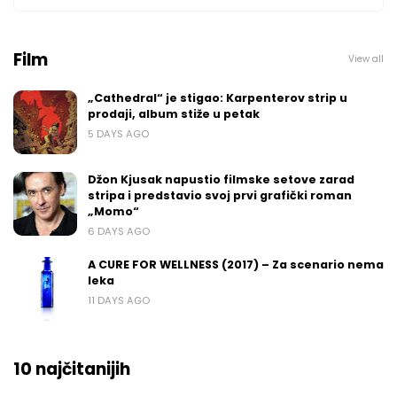
Film
View all
„Cathedral“ je stigao: Karpenterov strip u
prodaji, album stiže u petak
5 DAYS AGO
Džon Kjusak napustio filmske setove zarad
stripa i predstavio svoj prvi grafički roman
„Momo“
6 DAYS AGO
A CURE FOR WELLNESS (2017) – Za scenario nema
leka
11 DAYS AGO
10 najčitanijih