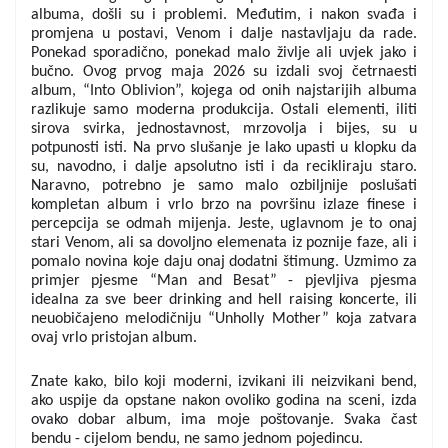
albuma, došli su i problemi. Međutim, i nakon svađa i 
promjena u postavi, Venom i dalje nastavljaju da rade. 
Ponekad sporadično, ponekad malo življe ali uvjek jako i 
bučno. Ovog prvog maja 2026 su izdali svoj četrnaesti 
album, “Into Oblivion”, kojega od onih najstarijih albuma 
razlikuje samo moderna produkcija. Ostali elementi, iliti 
sirova svirka, jednostavnost, mrzovolja i bijes, su u 
potpunosti isti. Na prvo slušanje je lako upasti u klopku da 
su, navodno, i dalje apsolutno isti i da recikliraju staro. 
Naravno, potrebno je samo malo ozbiljnije poslušati 
kompletan album i vrlo brzo na površinu izlaze finese i 
percepcija se odmah mijenja. Jeste, uglavnom je to onaj 
stari Venom, ali sa dovoljno elemenata iz poznije faze, ali i 
pomalo novina koje daju onaj dodatni štimung. Uzmimo za 
primjer pjesme “Man and Besat” - pjevljiva pjesma 
idealna za sve beer drinking and hell raising koncerte, ili 
neuobičajeno melodičniju “Unholly Mother” koja zatvara 
ovaj vrlo pristojan album.
Znate kako, bilo koji moderni, izvikani ili neizvikani bend, 
ako uspije da opstane nakon ovoliko godina na sceni, izda 
ovako dobar album, ima moje poštovanje. Svaka čast 
bendu - cijelom bendu, ne samo jednom pojedincu.