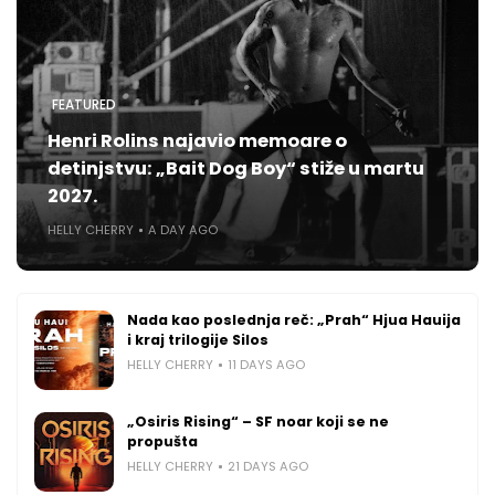
FEATURED
Henri Rolins najavio memoare o
detinjstvu: „Bait Dog Boy“ stiže u martu
2027.
HELLY CHERRY
A DAY AGO
Nada kao poslednja reč: „Prah“ Hjua Hauija
i kraj trilogije Silos
HELLY CHERRY
11 DAYS AGO
„Osiris Rising“ – SF noar koji se ne
propušta
HELLY CHERRY
21 DAYS AGO