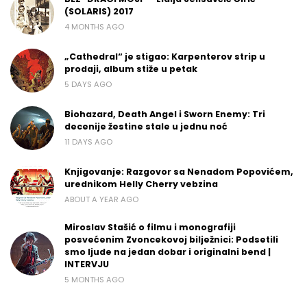
(SOLARIS) 2017
4 MONTHS AGO
„Cathedral“ je stigao: Karpenterov strip u
prodaji, album stiže u petak
5 DAYS AGO
Biohazard, Death Angel i Sworn Enemy: Tri
decenije žestine stale u jednu noć
11 DAYS AGO
Knjigovanje: Razgovor sa Nenadom Popovićem,
urednikom Helly Cherry vebzina
ABOUT A YEAR AGO
Miroslav Stašić o filmu i monografiji
posvećenim Zvoncekovoj bilježnici: Podsetili
smo ljude na jedan dobar i originalni bend |
INTERVJU
5 MONTHS AGO