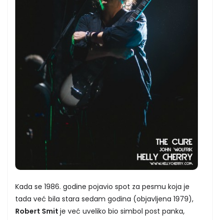
Kada se 1986. godine pojavio spot za pesmu koja je
tada već bila stara sedam godina (objavljena 1979),
Robert Smit
je već uveliko bio simbol post panka,