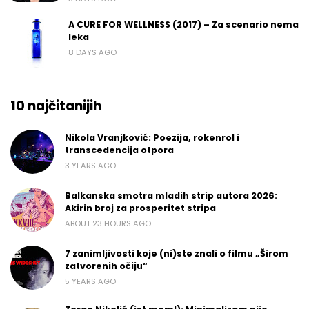
A CURE FOR WELLNESS (2017) – Za scenario nema
leka
8 DAYS AGO
10 najčitanijih
Nikola Vranjković: Poezija, rokenrol i
transcedencija otpora
3 YEARS AGO
Balkanska smotra mladih strip autora 2026:
Akirin broj za prosperitet stripa
ABOUT 23 HOURS AGO
7 zanimljivosti koje (ni)ste znali o filmu „Širom
zatvorenih očiju“
5 YEARS AGO