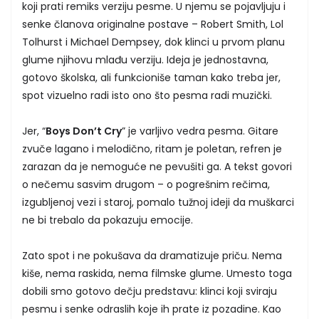
koji prati remiks verziju pesme. U njemu se pojavljuju i
senke članova originalne postave – Robert Smith, Lol
Tolhurst i Michael Dempsey, dok klinci u prvom planu
glume njihovu mlađu verziju. Ideja je jednostavna,
gotovo školska, ali funkcioniše taman kako treba jer,
spot vizuelno radi isto ono što pesma radi muzički.
Jer, “
Boys Don’t Cry
” je varljivo vedra pesma. Gitare
zvuče lagano i melodično, ritam je poletan, refren je
zarazan da je nemoguće ne pevušiti ga. A tekst govori
o nečemu sasvim drugom – o pogrešnim rečima,
izgubljenoj vezi i staroj, pomalo tužnoj ideji da muškarci
ne bi trebalo da pokazuju emocije.
Zato spot i ne pokušava da dramatizuje priču. Nema
kiše, nema raskida, nema filmske glume. Umesto toga
dobili smo gotovo dečju predstavu: klinci koji sviraju
pesmu i senke odraslih koje ih prate iz pozadine. Kao