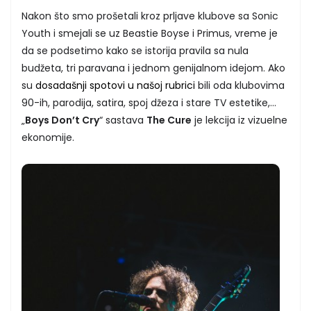
Nakon što smo prošetali kroz prljave klubove sa Sonic
Youth i smejali se uz Beastie Boyse i Primus, vreme je
da se podsetimo kako se istorija pravila sa nula
budžeta, tri paravana i jednom genijalnom idejom. Ako
su
dosadašnji spotovi u našoj rubrici
bili oda klubovima
90-ih, parodija, satira, spoj džeza i stare TV estetike,...
„
Boys Don’t Cry
“ sastava
The Cure
je lekcija iz vizuelne
ekonomije.