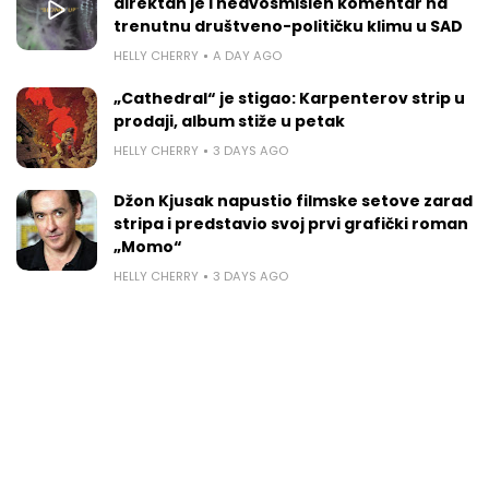
direktan je i nedvosmislen komentar na
trenutnu društveno-političku klimu u SAD
HELLY CHERRY
A DAY AGO
„Cathedral“ je stigao: Karpenterov strip u
prodaji, album stiže u petak
HELLY CHERRY
3 DAYS AGO
Džon Kjusak napustio filmske setove zarad
stripa i predstavio svoj prvi grafički roman
„Momo“
HELLY CHERRY
3 DAYS AGO