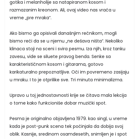
gotika i melanholije sa natapiranom kosom i
razmazanim kreonom. Ali, ovaj video nas vraća u
vreme „pre mraka“.
Ako bismo ga opisivali današnjim rečnikom, mogli
bismo reći da se u njemu „ne dešava ništa“. Nekoliko
klinaca stoji na sceni i svira pesmu. Iza njih, kroz tanku
zavesu, vide se siluete pravog benda. Senke sa
karakterističnom kosom i gitarama, gotovo
karikaturalno prepoznatljive. Oči im povremeno zasijaju
u mraku. I to je otprilike sve. Tri minuta minimalizma.
Upravo u toj jednostavnosti krije se čitava mala lekcija
o tome kako funkcioniše dobar muzički spot.
Pesma je originalno objavljena 1979. kao singl, u vreme
kada je post-punk scena tek počinjala da dobija svoj
oblik. Kasnije, sredinom osamdesetih, snimljen je i spot