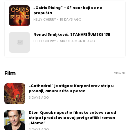
„Osiris Rising“ – SF noar koji se ne
propušta
HELLY CHERRY
19 DAYS AGO
Nenad Smiljković: STANARI ŠUMSKE 13B
HELLY CHERRY
ABOUT A MONTH AGO
Film
View all
„Cathedral“ je stigao: Karpenterov strip u
prodaji, album stiže u petak
3 DAYS AGO
Džon Kjusak napustio filmske setove zarad
stripa i predstavio svoj prvi grafički roman
„Momo“
3 DAYS AGO