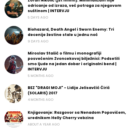
Zoran Nikolić (jst mnml): Minimalizam nije
odricanje od izraza, već potraga za njegovom
suštinom | INTERVJU
5 DAYS AGO
Biohazard, Death Angel i Sworn Enemy: Tri
decenije žestine stale u jednu noć
9 DAYS AGO
Miroslav Stašić o filmu i monografiji
posvećenim Zvoncekovoj bilježnici: Podsetili
smo ljude na jedan dobar i originalni bend |
INTERVJU
5 MONTHS AGO
BEZ "DRAGI MOJI" - Lidija Jelisavčić Ćirić
(SOLARIS) 2017
4 MONTHS AGO
Knjigovanje: Razgovor sa Nenadom Popovićem,
urednikom Helly Cherry vebzina
ABOUT A YEAR AGO