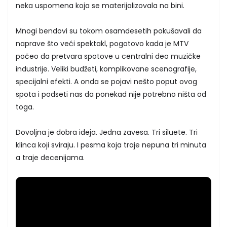
neka uspomena koja se materijalizovala na bini.
Mnogi bendovi su tokom osamdesetih pokušavali da
naprave što veći spektakl, pogotovo kada je MTV
počeo da pretvara spotove u centralni deo muzičke
industrije. Veliki budžeti, komplikovane scenografije,
specijalni efekti. A onda se pojavi nešto poput ovog
spota i podseti nas da ponekad nije potrebno ništa od
toga.
Dovoljna je dobra ideja. Jedna zavesa. Tri siluete. Tri
klinca koji sviraju. I pesma koja traje nepuna tri minuta
a traje decenijama.