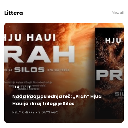
Littera
View all
FEATURED
Nada kao poslednja reč: „Prah“ Hjua
Hauija i kraj trilogije Silos
HELLY CHERRY
9 DAYS AGO