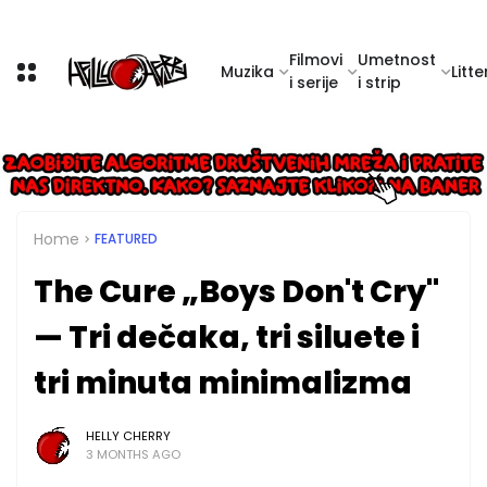
Filmovi
Umetnost
Muzika
Litte
i serije
i strip
Home
FEATURED
The Cure „Boys Don't Cry"
— Tri dečaka, tri siluete i
tri minuta minimalizma
HELLY CHERRY
3 MONTHS AGO