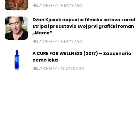
HELLY CHERRY
5 DAYS AGO
Džon Kjusak napustio filmske setove zarad
stripa i predstavio svoj prvi grafički roman
„Momo“
HELLY CHERRY
5 DAYS AGO
A CURE FOR WELLNESS (2017) – Za scenario
nema leka
HELLY CHERRY
10 DAYS AGO