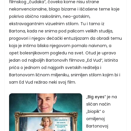
filmskog „čudaka“, čoveka kome nisu strane
nekonvencionalne, blago bizarne i iščašene teme koje
pokriva obično raskošnim, neo-gotskim,
ekstravagantnim vizuelnim stilom. Tu i tamo iz
Bartona, kada ne snima pod palicom velikih studija,
progovori i njegov dečački entuzijazam da obradi temu
koja je intimo bliska njegovom pomalo naivnom, a
opet bolesnjikavom pogledu na svet. Otud je upravo
jedan od najboljih Bartonovih filmova „Ed Vud“, istinita
priča o jednom od najgorih svetskih reditelja i
Bartonovom ličnom miljeniku, snimljen stilom kojim bi i
sam Ed Vud režirao neki svoj film.
„
Big eyes
“ je na
sličan način
„biopik“ o
omiljenoj
Bartonovoj