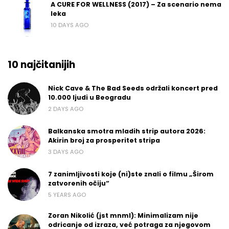
A CURE FOR WELLNESS (2017) – Za scenario nema
leka
10 DAYS AGO
10 najčitanijih
Nick Cave & The Bad Seeds održali koncert pred
10.000 ljudi u Beogradu
2 DAYS AGO
Balkanska smotra mladih strip autora 2026:
Akirin broj za prosperitet stripa
3 DAYS AGO
7 zanimljivosti koje (ni)ste znali o filmu „Širom
zatvorenih očiju“
5 YEARS AGO
Zoran Nikolić (jst mnml): Minimalizam nije
odricanje od izraza, već potraga za njegovom