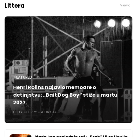
Littera
View all
FEATURED
Henri Rolins najavio memoare o
detinjstvu: „Bait Dog Boy“ stiže u martu
2027.
HELLY CHERRY
A DAY AGO
Nada kao poslednja reč: „Prah“ Hjua Hauija