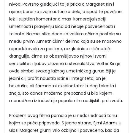
nivoa. Površno gledajući to je priča o Margaret Kin i
njenoj borbi za svoje autorsko delo, a ispod te površine
leži i suptilan komentar o mas-komercijalizaciji
umetnosti i pravljenju kiča od nečije posvećenosti i
talenta. Naime, slike dece sa velikim očima postale su
među prvim „umetničkim“ delima koja su se masovno
reprodukovala za postere, razglednice i slične kič
drangulije, čime se obesmišljavao njihov izvorni
senzibilitet i ljubav uložena u stvaralaštvo. Volter Kin je
ovde simbol svakog lažnog umetničkog gurua čiji je
jedini cilj profit nauštrb istine i integriteta, on je
bezdušni, ali šarmantni eksploatator tuđeg talenta i
znoja, što danas možemo prepoznati u bilo kojem
menadžeru iz industrije popularnih medijskih proizvoda.
Problem ovog filma pomalo je u nedoslednosti tonu
kojim se priča pripoveda. S jedne strane,
Ejmi Adams
u
ulozi Margaret glumi vrlo ozbiljno i posvećeno, kao da