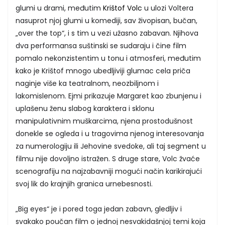
glumi u drami, međutim
Krištof Volc
u ulozi Voltera
nasuprot njoj glumi u komediji, sav živopisan, bučan,
„over the top“, i s tim u vezi užasno zabavan. Njihova
dva performansa suštinski se sudaraju i čine film
pomalo nekonzistentim u tonu i atmosferi, međutim
kako je Krištof mnogo ubedljiviji glumac cela priča
naginje više ka teatralnom, neozbiljnom i
lakomislenom. Ejmi prikazuje Margaret kao zbunjenu i
uplašenu ženu slabog karaktera i sklonu
manipulativnim muškarcima, njena prostodušnost
donekle se ogleda i u tragovima njenog interesovanja
za numerologiju ili Jehovine svedoke, ali taj segment u
filmu nije dovoljno istražen. S druge stare, Volc žvaće
scenografiju na najzabavniji mogući način karikirajući
svoj lik do krajnjih granica urnebesnosti.
„Big eyes“ je i pored toga jedan zabavn, gledljiv i
svakako poučan film o jednoj nesvakidašnjoj temi koja