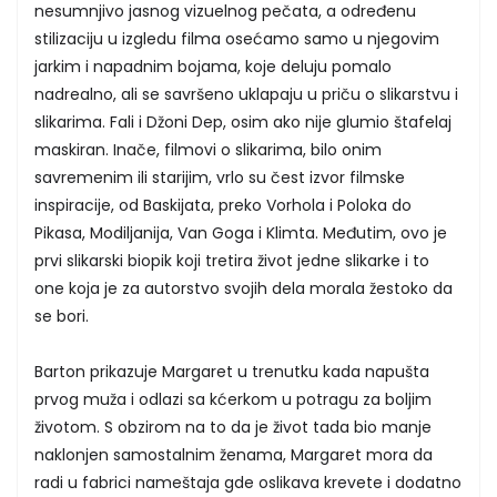
nesumnjivo jasnog vizuelnog pečata, a određenu
stilizaciju u izgledu filma osećamo samo u njegovim
jarkim i napadnim bojama, koje deluju pomalo
nadrealno, ali se savršeno uklapaju u priču o slikarstvu i
slikarima. Fali i Džoni Dep, osim ako nije glumio štafelaj
maskiran. Inače, filmovi o slikarima, bilo onim
savremenim ili starijim, vrlo su čest izvor filmske
inspiracije, od Baskijata, preko Vorhola i Poloka do
Pikasa, Modiljanija, Van Goga i Klimta. Međutim, ovo je
prvi slikarski biopik koji tretira život jedne slikarke i to
one koja je za autorstvo svojih dela morala žestoko da
se bori.
Barton prikazuje Margaret u trenutku kada napušta
prvog muža i odlazi sa kćerkom u potragu za boljim
životom. S obzirom na to da je život tada bio manje
naklonjen samostalnim ženama, Margaret mora da
radi u fabrici nameštaja gde oslikava krevete i dodatno