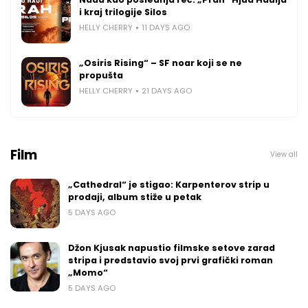
i kraj trilogije Silos
HELLY CHERRY
11 DAYS AGO
„Osiris Rising“ – SF noar koji se ne
propušta
HELLY CHERRY
21 DAYS AGO
Film
View all
„Cathedral“ je stigao: Karpenterov strip u
prodaji, album stiže u petak
5 DAYS AGO
Džon Kjusak napustio filmske setove zarad
stripa i predstavio svoj prvi grafički roman
„Momo“
5 DAYS AGO