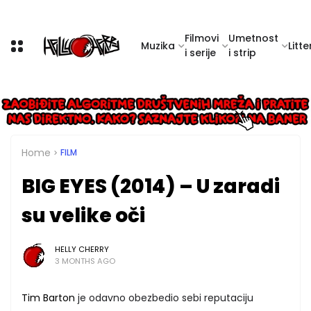
Filmovi
Umetnost
Muzika
Litte
i serije
i strip
Home
FILM
BIG EYES (2014) – U zaradi
su velike oči
HELLY CHERRY
3 MONTHS AGO
Tim Barton
je odavno obezbedio sebi reputaciju