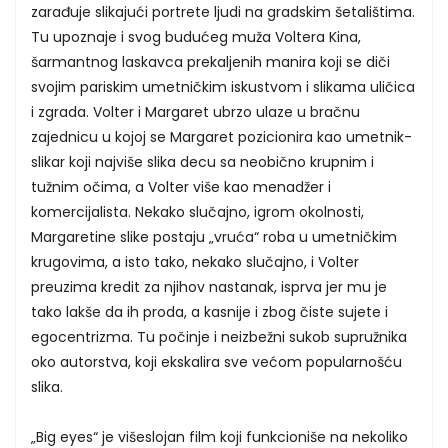
zarađuje slikajući portrete ljudi na gradskim šetalištima.
Tu upoznaje i svog budućeg muža Voltera Kina,
šarmantnog laskavca prekaljenih manira koji se diči
svojim pariskim umetničkim iskustvom i slikama uličica
i zgrada. Volter i Margaret ubrzo ulaze u bračnu
zajednicu u kojoj se Margaret pozicionira kao umetnik-
slikar koji najviše slika decu sa neobično krupnim i
tužnim očima, a Volter više kao menadžer i
komercijalista. Nekako slučajno, igrom okolnosti,
Margaretine slike postaju „vruća“ roba u umetničkim
krugovima, a isto tako, nekako slučajno, i Volter
preuzima kredit za njihov nastanak, isprva jer mu je
tako lakše da ih proda, a kasnije i zbog čiste sujete i
egocentrizma. Tu počinje i neizbežni sukob supružnika
oko autorstva, koji ekskalira sve većom popularnošću
slika.
„Big eyes“ je višeslojan film koji funkcioniše na nekoliko