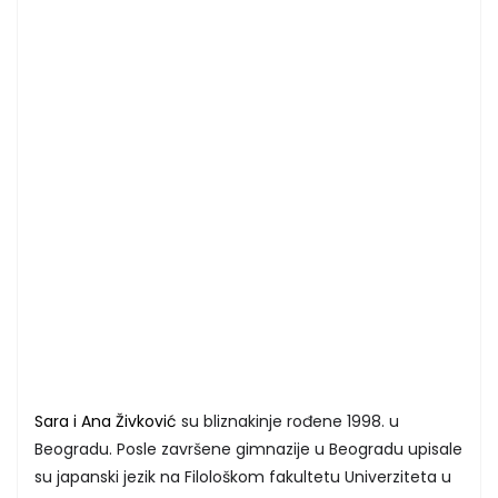
Sara i Ana Živković
su bliznakinje rođene 1998. u
Beogradu. Posle završene gimnazije u Beogradu upisale
su japanski jezik na Filološkom fakultetu Univerziteta u