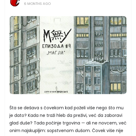
6 MONTHS AGO
Šta se dešava s čovekom kad poželi više nego što mu
je dato? Kada ne traži hleb da preživi, već da zaboravi
glad duše? Tada počinje trgovina — ali ne novcem, već
onim najskupljim: sopstvenom dušom. Čovek više nije