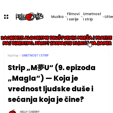
Filmovi
Umetnost
Muzika
Litte
i serije
i strip
Home
UMETNOST I STRIP
Strip „M夢U“ (9. epizoda
„Magla“) — Koja je
vrednost ljudske duše i
sećanja koja je čine?
HELLY CHERRY