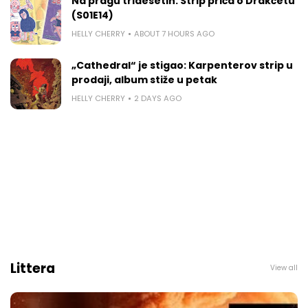
Na pragu tridesetih: Strip priča o Drakčetu
(S01E14)
HELLY CHERRY
ABOUT 7 HOURS AGO
„Cathedral“ je stigao: Karpenterov strip u
prodaji, album stiže u petak
HELLY CHERRY
2 DAYS AGO
Littera
View all