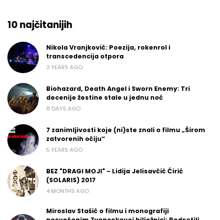
10 najčitanijih
Nikola Vranjković: Poezija, rokenrol i
transcedencija otpora
3 YEARS AGO
Biohazard, Death Angel i Sworn Enemy: Tri
decenije žestine stale u jednu noć
8 DAYS AGO
7 zanimljivosti koje (ni)ste znali o filmu „Širom
zatvorenih očiju“
5 YEARS AGO
BEZ "DRAGI MOJI" - Lidija Jelisavčić Ćirić
(SOLARIS) 2017
4 MONTHS AGO
Miroslav Stašić o filmu i monografiji
posvećenim Zvoncekovoj bilježnici: Podsetili