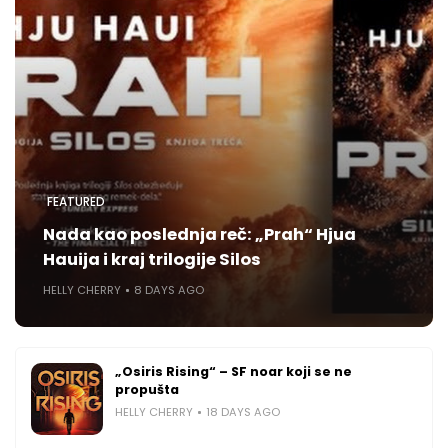
FEATURED
Nada kao poslednja reč: „Prah“ Hjua
Hauija i kraj trilogije Silos
HELLY CHERRY
8 DAYS AGO
„Osiris Rising“ – SF noar koji se ne
propušta
HELLY CHERRY
18 DAYS AGO