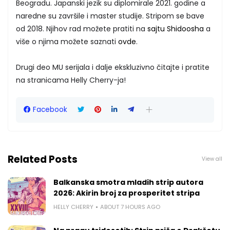
Beogradu. Japanski jezik su diplomirale 2021. godine a
naredne su završile i master studije. Stripom se bave
od 2018. Njihov rad možete pratiti na
sajtu Shidoosha
a
više o njima možete saznati
ovde
.
Drugi deo MU serijala i dalje ekskluzivno čitajte i pratite
na stranicama Helly Cherry-ja!
Facebook
Related Posts
View all
Balkanska smotra mladih strip autora
2026: Akirin broj za prosperitet stripa
HELLY CHERRY
ABOUT 7 HOURS AGO