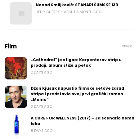
Nenad Smiljković: STANARI ŠUMSKE 13B
HELLY CHERRY
ABOUT A MONTH AGO
Film
View all
„Cathedral“ je stigao: Karpenterov strip u
prodaji, album stiže u petak
2 DAYS AGO
Džon Kjusak napustio filmske setove zarad
stripa i predstavio svoj prvi grafički roman
„Momo“
3 DAYS AGO
A CURE FOR WELLNESS (2017) – Za scenario nema
leka
8 DAYS AGO