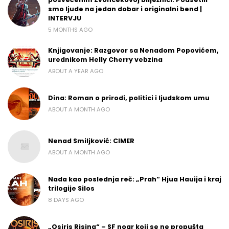
smo ljude na jedan dobar i originalni bend |
INTERVJU
5 MONTHS AGO
Knjigovanje: Razgovor sa Nenadom Popovićem,
urednikom Helly Cherry vebzina
ABOUT A YEAR AGO
Dina: Roman o prirodi, politici i ljudskom umu
ABOUT A MONTH AGO
Nenad Smiljković: CIMER
ABOUT A MONTH AGO
Nada kao poslednja reč: „Prah“ Hjua Hauija i kraj
trilogije Silos
8 DAYS AGO
„Osiris Rising“ – SF noar koji se ne propušta