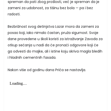
spreman da pati zbog prošlosti, već je spreman da je
zameni za udobnost, za tišinu bez bola — pa i bez
radosti.
Bezbrižnost svog detinjstva Lazar mora da zameni za
posao koji, iako nimalo častan, pruža sigurnost. Svoje
dane provedene u školi koristi za istraživanje Zavoda za
otkup sećanja u nadi da će pronaći odgovore koji će
ga odvesti do majke, ali i istine koju skriva magla bledih
i hladnih cementnih fasada.
Nakon više od godinu dana Priča se nastavlja.