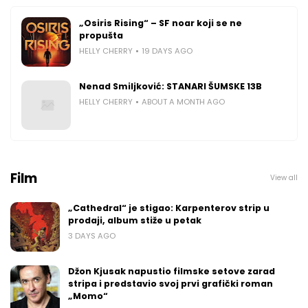
„Osiris Rising“ – SF noar koji se ne
propušta
HELLY CHERRY
19 DAYS AGO
Nenad Smiljković: STANARI ŠUMSKE 13B
HELLY CHERRY
ABOUT A MONTH AGO
Film
View all
„Cathedral“ je stigao: Karpenterov strip u
prodaji, album stiže u petak
3 DAYS AGO
Džon Kjusak napustio filmske setove zarad
stripa i predstavio svoj prvi grafički roman
„Momo“