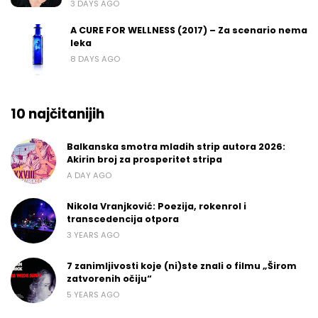
3 DAYS AGO
A CURE FOR WELLNESS (2017) – Za scenario nema
leka
8 DAYS AGO
10 najčitanijih
Balkanska smotra mladih strip autora 2026:
Akirin broj za prosperitet stripa
A DAY AGO
Nikola Vranjković: Poezija, rokenrol i
transcedencija otpora
3 YEARS AGO
7 zanimljivosti koje (ni)ste znali o filmu „Širom
zatvorenih očiju“
5 YEARS AGO