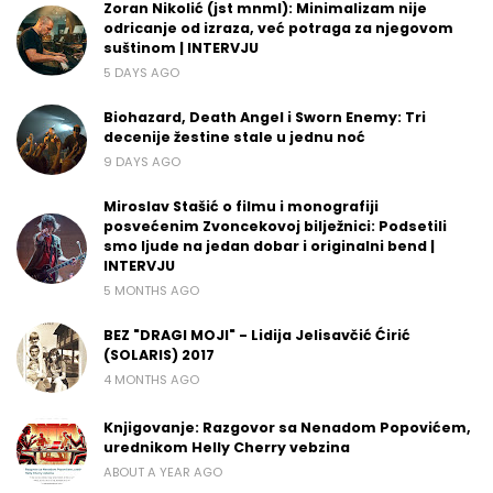
Zoran Nikolić (jst mnml): Minimalizam nije
odricanje od izraza, već potraga za njegovom
suštinom | INTERVJU
5 DAYS AGO
Biohazard, Death Angel i Sworn Enemy: Tri
decenije žestine stale u jednu noć
9 DAYS AGO
Miroslav Stašić o filmu i monografiji
posvećenim Zvoncekovoj bilježnici: Podsetili
smo ljude na jedan dobar i originalni bend |
INTERVJU
5 MONTHS AGO
BEZ "DRAGI MOJI" - Lidija Jelisavčić Ćirić
(SOLARIS) 2017
4 MONTHS AGO
Knjigovanje: Razgovor sa Nenadom Popovićem,
urednikom Helly Cherry vebzina
ABOUT A YEAR AGO