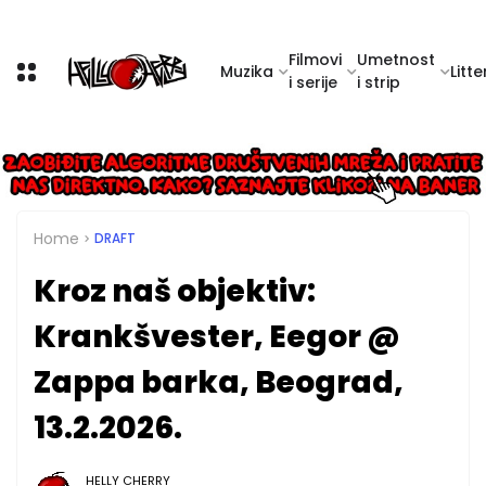
Filmovi
Umetnost
Muzika
Litte
i serije
i strip
Home
DRAFT
Kroz naš objektiv:
Krankšvester, Eegor @
Zappa barka, Beograd,
13.2.2026.
HELLY CHERRY