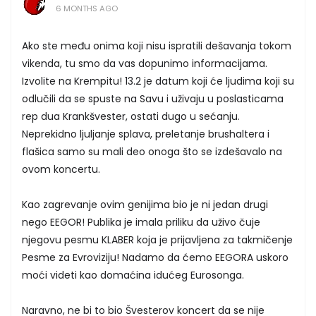
6 MONTHS AGO
Ako ste među onima koji nisu ispratili dešavanja tokom
vikenda, tu smo da vas dopunimo informacijama.
Izvolite na Krempitu! 13.2 je datum koji će ljudima koji su
odlučili da se spuste na Savu i uživaju u poslasticama
rep dua Krankšvester, ostati dugo u sećanju.
Neprekidno ljuljanje splava, preletanje brushaltera i
flašica samo su mali deo onoga što se izdešavalo na
ovom koncertu.
Kao zagrevanje ovim genijima bio je ni jedan drugi
nego EEGOR! Publika je imala priliku da uživo čuje
njegovu pesmu KLABER koja je prijavljena za takmičenje
Pesme za Evroviziju! Nadamo da ćemo EEGORA uskoro
moći videti kao domaćina idućeg Eurosonga.
Naravno, ne bi to bio Švesterov koncert da se nije