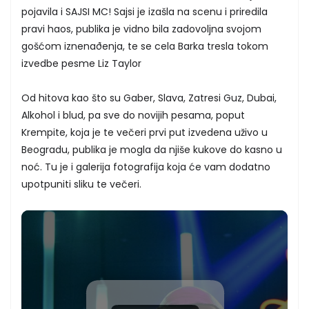
pojavila i SAJSI MC! Sajsi je izašla na scenu i priredila
pravi haos, publika je vidno bila zadovoljna svojom
gošćom iznenaðenja, te se cela Barka tresla tokom
izvedbe pesme Liz Taylor
Od hitova kao što su Gaber, Slava, Zatresi Guz, Dubai,
Alkohol i blud, pa sve do novijih pesama, poput
Krempite, koja je te večeri prvi put izvedena uživo u
Beogradu, publika je mogla da njiše kukove do kasno u
noć. Tu je i galerija fotografija koja će vam dodatno
upotpuniti sliku te večeri.