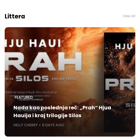
Littera
View all
FEATURED
Nada kao poslednja reč: „Prah“ Hjua
Hauija i kraj trilogije Silos
HELLY CHERRY
9 DAYS AGO