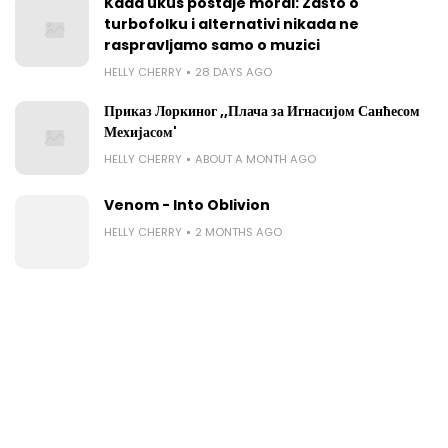
Kada ukus postaje moral: Zašto o
turbofolku i alternativi nikada ne
raspravljamo samo o muzici
HELLY CHERRY
28 DAYS AGO
Приказ Лоркиног ,,Плача за Игнасијом Санћесом
Мехијасом'
HELLY CHERRY
ABOUT A MONTH AGO
Venom - Into Oblivion
HELLY CHERRY
2 MONTHS AGO