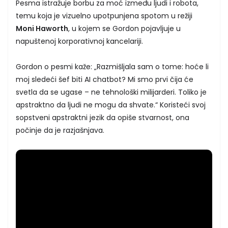
Pesma istražuje borbu za moć između ljudi i robota,
temu koja je vizuelno upotpunjena spotom u režiji
Moni Haworth
, u kojem se Gordon pojavljuje u
napuštenoj korporativnoj kancelariji.
Gordon o pesmi kaže: „Razmišljala sam o tome: hoće li
moj sledeći šef biti AI chatbot? Mi smo prvi čija će
svetla da se ugase – ne tehnološki milijarderi. Toliko je
apstraktno da ljudi ne mogu da shvate.“ Koristeći svoj
sopstveni apstraktni jezik da opiše stvarnost, ona
počinje da je razjašnjava.