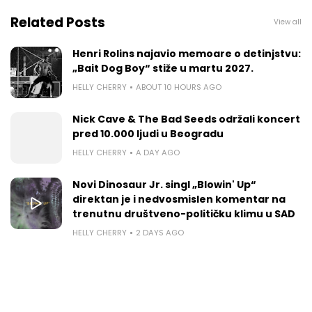
Related Posts
View all
Henri Rolins najavio memoare o detinjstvu:
„Bait Dog Boy“ stiže u martu 2027.
HELLY CHERRY
ABOUT 10 HOURS AGO
Nick Cave & The Bad Seeds održali koncert
pred 10.000 ljudi u Beogradu
HELLY CHERRY
A DAY AGO
Novi Dinosaur Jr. singl „Blowin' Up“
direktan je i nedvosmislen komentar na
trenutnu društveno-političku klimu u SAD
HELLY CHERRY
2 DAYS AGO