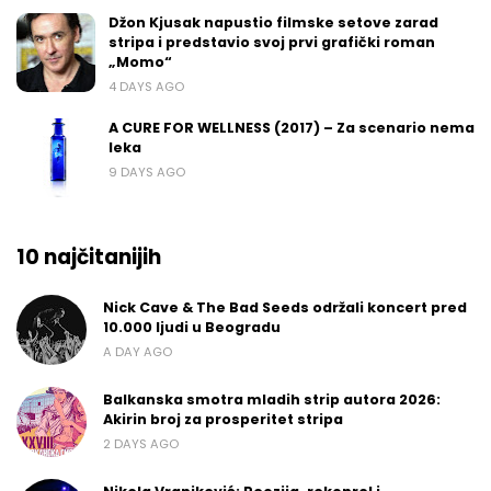
Džon Kjusak napustio filmske setove zarad
stripa i predstavio svoj prvi grafički roman
„Momo“
4 DAYS AGO
A CURE FOR WELLNESS (2017) – Za scenario nema
leka
9 DAYS AGO
10 najčitanijih
Nick Cave & The Bad Seeds održali koncert pred
10.000 ljudi u Beogradu
A DAY AGO
Balkanska smotra mladih strip autora 2026:
Akirin broj za prosperitet stripa
2 DAYS AGO