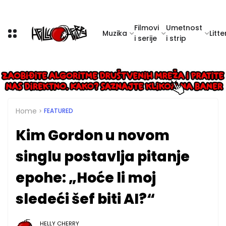
Filmovi
Umetnost
Muzika
Litte
i serije
i strip
Home
FEATURED
Kim Gordon u novom
singlu postavlja pitanje
epohe: „Hoće li moj
sledeći šef biti AI?“
HELLY CHERRY