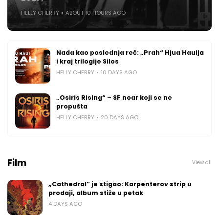
HELLY CHERRY
ABOUT 10 HOURS AGO
Nada kao poslednja reč: „Prah“ Hjua Hauija
i kraj trilogije Silos
HELLY CHERRY
10 DAYS AGO
„Osiris Rising“ – SF noar koji se ne
propušta
HELLY CHERRY
20 DAYS AGO
Film
View all
„Cathedral“ je stigao: Karpenterov strip u
prodaji, album stiže u petak
4 DAYS AGO