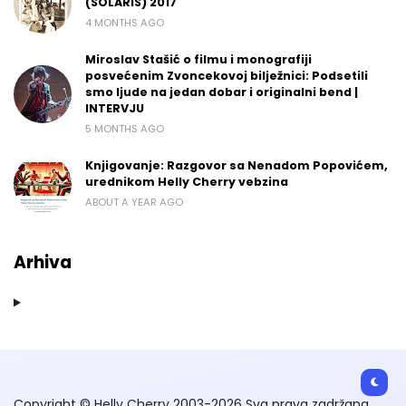
(SOLARIS) 2017
4 MONTHS AGO
Miroslav Stašić o filmu i monografiji
posvećenim Zvoncekovoj bilježnici: Podsetili
smo ljude na jedan dobar i originalni bend |
INTERVJU
5 MONTHS AGO
Knjigovanje: Razgovor sa Nenadom Popovićem,
urednikom Helly Cherry vebzina
ABOUT A YEAR AGO
Arhiva
Copyright © Helly Cherry 2003-2026 Sva prava zadržana.