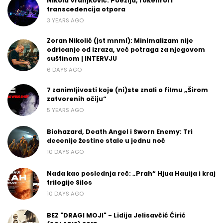
Nikola Vranjković: Poezija, rokenrol i
transcedencija otpora
3 YEARS AGO
Zoran Nikolić (jst mnml): Minimalizam nije
odricanje od izraza, već potraga za njegovom
suštinom | INTERVJU
6 DAYS AGO
7 zanimljivosti koje (ni)ste znali o filmu „Širom
zatvorenih očiju“
5 YEARS AGO
Biohazard, Death Angel i Sworn Enemy: Tri
decenije žestine stale u jednu noć
10 DAYS AGO
Nada kao poslednja reč: „Prah“ Hjua Hauija i kraj
trilogije Silos
10 DAYS AGO
BEZ "DRAGI MOJI" - Lidija Jelisavčić Ćirić