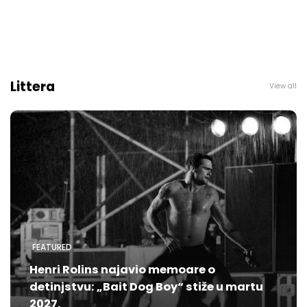
Littera
View all
FEATURED
Henri Rolins najavio memoare o
detinjstvu: „Bait Dog Boy“ stiže u martu
2027.