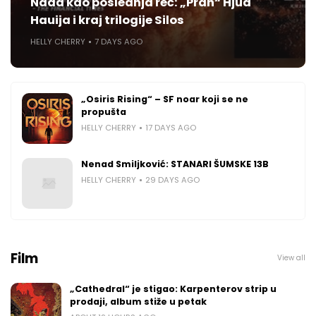
Nada kao poslednja reč: „Prah“ Hjua
Hauija i kraj trilogije Silos
HELLY CHERRY
7 DAYS AGO
„Osiris Rising“ – SF noar koji se ne
propušta
HELLY CHERRY
17 DAYS AGO
Nenad Smiljković: STANARI ŠUMSKE 13B
HELLY CHERRY
29 DAYS AGO
Film
View all
„Cathedral“ je stigao: Karpenterov strip u
prodaji, album stiže u petak