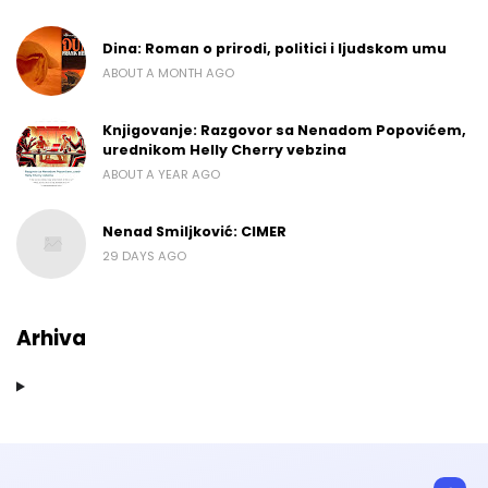
Dina: Roman o prirodi, politici i ljudskom umu
ABOUT A MONTH AGO
Knjigovanje: Razgovor sa Nenadom Popovićem,
urednikom Helly Cherry vebzina
ABOUT A YEAR AGO
Nenad Smiljković: CIMER
29 DAYS AGO
Arhiva