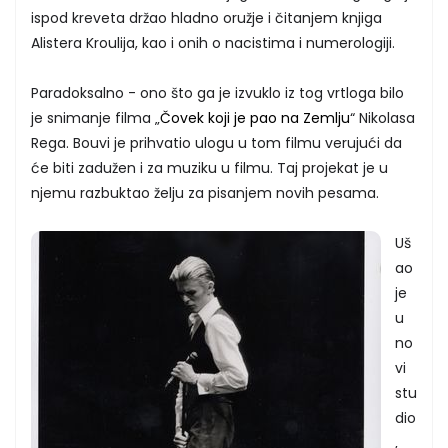
ispod kreveta držao hladno oružje i čitanjem knjiga
Alistera Kroulija, kao i onih o nacistima i numerologiji.
Paradoksalno - ono što ga je izvuklo iz tog vrtloga bilo
je snimanje filma „
Čovek koji je pao na Zemlju
“ Nikolasa
Rega. Bouvi je prihvatio ulogu u tom filmu verujući da
će biti zadužen i za muziku u filmu. Taj projekat je u
njemu razbuktao želju za pisanjem novih pesama.
Uš
ao
je
u
no
vi
stu
dio
,