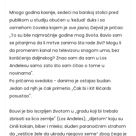
Mnogo godina kasnije, sedeći na barskoj stolici pred
publikom u studiju obučen u ‘kežual’ duks i sa
osmehom čoveka kojem je
sve jasno
, Dejvid je pričao:
„Тo su bile najmračnije godine mog života. Bavio sam
se pitanjima da li mrtve zanima šta rade živi? Mogu li
da promenim kanal na televizoru snagom uma, bez
korišćenja daljinskog? Znao sam da sam u Los
Anđelesu samo zato što sam čitao o tome u
novinama".
Po pričama svedoka - danima je ostajao budan.
Jedan od njih je čak primetio „Čak bi i Kit Ričards
posustao".
Bouvi je bio iscrpljen životom u „gradu koji bi trebalo
zbrisati sa lica zemlje" (Los Anđeles), „dijetom” koju su
činili kokain, biber i mleko; sluđen paranoičnim strahom
da „veštice žele da ukradu njegovo seme“ zbog čega je