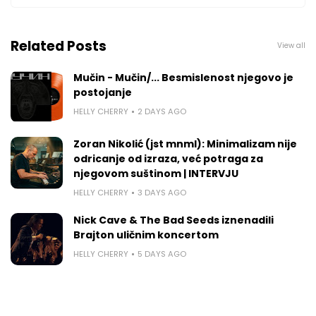
Related Posts
View all
Mučin - Mučin/... Besmislenost njegovo je
postojanje
HELLY CHERRY
2 DAYS AGO
Zoran Nikolić (jst mnml): Minimalizam nije
odricanje od izraza, već potraga za
njegovom suštinom | INTERVJU
HELLY CHERRY
3 DAYS AGO
Nick Cave & The Bad Seeds iznenadili
Brajton uličnim koncertom
HELLY CHERRY
5 DAYS AGO