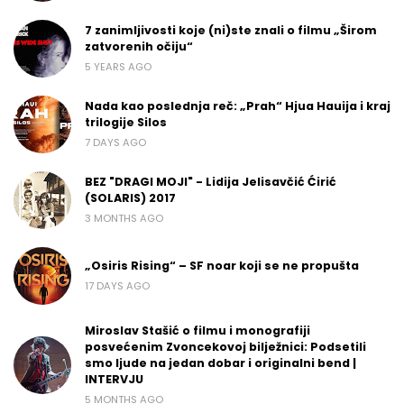
7 zanimljivosti koje (ni)ste znali o filmu „Širom
zatvorenih očiju“
5 YEARS AGO
Nada kao poslednja reč: „Prah“ Hjua Hauija i kraj
trilogije Silos
7 DAYS AGO
BEZ "DRAGI MOJI" - Lidija Jelisavčić Ćirić
(SOLARIS) 2017
3 MONTHS AGO
„Osiris Rising“ – SF noar koji se ne propušta
17 DAYS AGO
Miroslav Stašić o filmu i monografiji
posvećenim Zvoncekovoj bilježnici: Podsetili
smo ljude na jedan dobar i originalni bend |
INTERVJU
5 MONTHS AGO