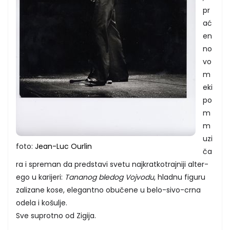
pr
ać
en
no
vo
m
eki
po
m
m
uzi
foto:
Jean-Luc Ourlin
ča
ra i spreman da predstavi svetu najkratkotrajniji alter-
ego u karijeri:
Tananog bledog Vojvodu
, hladnu figuru
zalizane kose, elegantno obučene u belo-sivo-crna
odela i košulje.
Sve suprotno od Zigija.