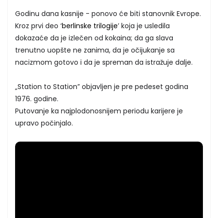
Godinu dana kasnije - ponovo će biti stanovnik Evrope.
Kroz prvi deo ‘
berlinske trilogije
’ koja je usledila
dokazaće da je izlečen od kokaina; da ga slava
trenutno uopšte ne zanima, da je očijukanje sa
nacizmom gotovo i da je spreman da istražuje dalje.
„Station to Station” objavljen je pre pedeset godina
1976. godine.
Putovanje ka najplodonosnijem periodu karijere je
upravo počinjalo.