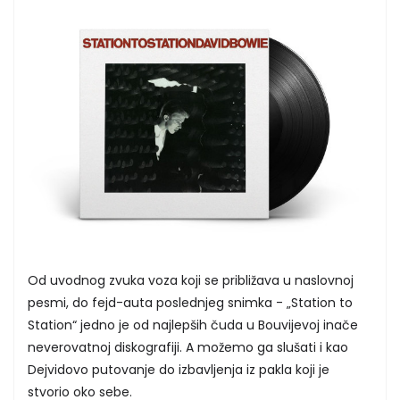
Od uvodnog zvuka voza koji se približava u naslovnoj
pesmi, do fejd-auta poslednjeg snimka - „Station to
Station“ jedno je od najlepših čuda u Bouvijevoj inače
neverovatnoj diskografiji. A možemo ga slušati i kao
Dejvidovo putovanje do izbavljenja iz pakla koji je
stvorio oko sebe.