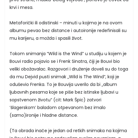
krvi i mesa.
Metaforički ili odistinski – minuti u kojima je na ovom
albumu pevao bez distance i autoironije redefinisali su
mu karijeru, a možda i spasili život.
Tokom snimanja “Wild is the Wind” u studiju u kojem je
Bouvi radio pojavio se i Frenk Sinatra, čiji je Bouvi bio
veliki obožavalac. Razgovori i druženje doveli su do toga
da mu Dejvid pusti snimak „Wild is The Wind“, koji je
oduševio Frenka. To je Bouvija uverilo da bi „album
ljubavnih pesama koje se piše bez istinske ljubavi u
sopstvenom životu“ (cit: Mark Špic) zatvori
’šlagerskom’ baladom otpevanom bez imalo
(samo)ironije i hladne distance.
(Ta obrada inače je jedan od retkih snimaka na kojima