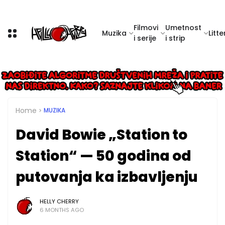
Filmovi
Umetnost
Muzika
Litte
i serije
i strip
Home
MUZIKA
David Bowie „Station to
Station“ — 50 godina od
putovanja ka izbavljenju
HELLY CHERRY
6 MONTHS AGO