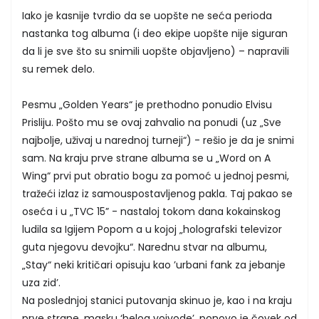
Iako je kasnije tvrdio da se uopšte ne seća perioda
nastanka tog albuma (i deo ekipe uopšte nije siguran
da li je sve što su snimili uopšte objavljeno) – napravili
su remek delo.
Pesmu „Golden Years“ je prethodno ponudio Elvisu
Prisliju. Pošto mu se ovaj zahvalio na ponudi (uz „Sve
najbolje, uživaj u narednoj turneji“) - rešio je da je snimi
sam. Na kraju prve strane albuma se u „Word on A
Wing“ prvi put obratio bogu za pomoć u jednoj pesmi,
tražeći izlaz iz samouspostavljenog pakla. Taj pakao se
oseća i u „TVC 15” - nastaloj tokom dana kokainskog
ludila sa Igijem Popom a u kojoj „holografski televizor
guta njegovu devojku“. Narednu stvar na albumu,
„Stay“ neki kritičari opisuju kao ’urbani fank za jebanje
uza zid’.
Na poslednjoj stanici putovanja skinuo je, kao i na kraju
prve strane, masku ‘belog vojvode’, ponovo je čovek od