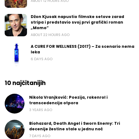
ABOUT 12 HOURS AGO
Džon Kjusak napustio filmske setove zarad
stripa i predstavio svoj prvi grafički roman
„Momo“
ABOUT 22 HOURS AGO
A CURE FOR WELLNESS (2017) – Za scenario nema
leka
6 DAYS AGO
10 najčitanijih
Nikola Vranjković: Poezija, rokenrol i
transcedencija otpora
3 YEARS AGO
Biohazard, Death Angel i Sworn Enemy: Tri
decenije žestine stale u jednu noć
7 DAYS AGO