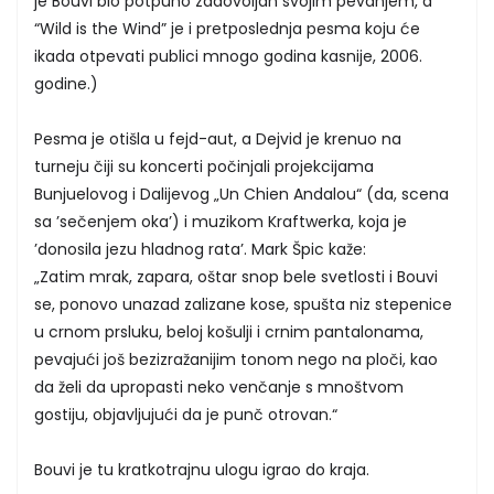
je Bouvi bio potpuno zadovoljan svojim pevanjem, a
“Wild is the Wind” je i pretposlednja pesma koju će
ikada otpevati publici mnogo godina kasnije, 2006.
godine.)
Pesma je otišla u fejd-aut, a Dejvid je krenuo na
turneju čiji su koncerti počinjali projekcijama
Bunjuelovog i Dalijevog „Un Chien Andalou“ (da, scena
sa ’sečenjem oka’) i muzikom Kraftwerka, koja je
’donosila jezu hladnog rata’. Mark Špic kaže:
„Zatim mrak, zapara, oštar snop bele svetlosti i Bouvi
se, ponovo unazad zalizane kose, spušta niz stepenice
u crnom prsluku, beloj košulji i crnim pantalonama,
pevajući još bezizražanijim tonom nego na ploči, kao
da želi da upropasti neko venčanje s mnoštvom
gostiju, objavljujući da je punč otrovan.“
Bouvi je tu kratkotrajnu ulogu igrao do kraja.