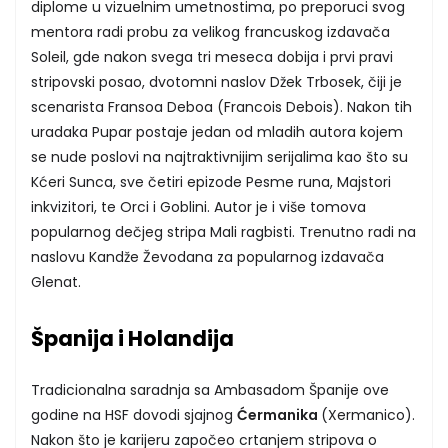
diplome u vizuelnim umetnostima, po preporuci svog
mentora radi probu za velikog francuskog izdavača
Soleil, gde nakon svega tri meseca dobija i prvi pravi
stripovski posao, dvotomni naslov Džek Trbosek, čiji je
scenarista Fransoa Deboa (Francois Debois). Nakon tih
uradaka Pupar postaje jedan od mladih autora kojem
se nude poslovi na najtraktivnijim serijalima kao što su
Kćeri Sunca, sve četiri epizode Pesme runa, Majstori
inkvizitori, te Orci i Goblini. Autor je i više tomova
popularnog dečjeg stripa Mali ragbisti. Trenutno radi na
naslovu Kandže Ževodana za popularnog izdavača
Glenat.
Španija i Holandija
Tradicionalna saradnja sa Ambasadom Španije ove
godine na HSF dovodi sjajnog
Ćermanika
(Xermanico).
Nakon što je karijeru započeo crtanjem stripova o