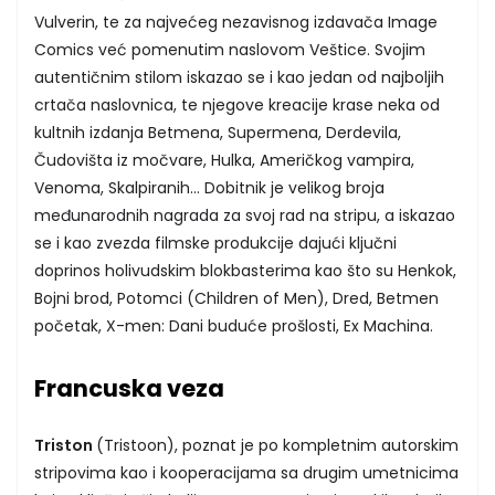
Vulverin, te za najvećeg nezavisnog izdavača Image
Comics već pomenutim naslovom Veštice. Svojim
autentičnim stilom iskazao se i kao jedan od najboljih
crtača naslovnica, te njegove kreacije krase neka od
kultnih izdanja Betmena, Supermena, Derdevila,
Čudovišta iz močvare, Hulka, Američkog vampira,
Venoma, Skalpiranih… Dobitnik je velikog broja
međunarodnih nagrada za svoj rad na stripu, a iskazao
se i kao zvezda filmske produkcije dajući ključni
doprinos holivudskim blokbasterima kao što su Henkok,
Bojni brod, Potomci (Children of Men), Dred, Betmen
početak, X-men: Dani buduće prošlosti, Ex Machina.
Francuska veza
Triston
(Tristoon), poznat je po kompletnim autorskim
stripovima kao i kooperacijama sa drugim umetnicima