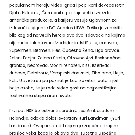
popularnom heroju video igrica i pop ikoni devedesetih
Djuku Nukemu, Ćermaniko postaje velika zvezda
američke produkcije, a karijeru vezuje uglavnom za
izdavačke gigante DC Comics i IDW. Teško je zamisliti
bilo kog od najvećih heroja ova dva izdavača na kojima
nije radio talentovani Madriđanin. Ističu se, naravno,
Supermen, Betmen, Fleš, Čudesna Žena, Liga pravde,
Zeleni Fenjer, Zelena Strela, Otrovna Ajvi, Beskonačna
granica, Nepravda, Moćni rendžeri, Kiss, Isterivači
duhova, Detstrouk, Vampirski dnevnici, Tiho brdo, Hejlo,
Kul… U svetu stripa poznat je kao izuzetan autor i još
bolja osoba, te je rado viđen gost na najprestižnijim
festivalima stripa širom sveta.
Prvi put HSF će ostvariti saradnju i sa Ambasadom
Holandije, odakle dolazi svestrani
Juri Landman
(Yuri
Landman). Ovaj umetnik karijeru je započeo krajem
prošlog veka, kada je objavio dve izuzetno uspešne