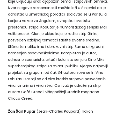
koje uključuju širok dijapazon tema i stripovskih tehnika.
Izvor njegove raznovrsnosti možda leži u činjenici da je
odrastao u umetničkoj porodici, školovao se u Parizu, a
karijeru vezao za Angulem, evropsku i svetsku
prestonicu stripa. Koautor je humorističkog serijala Mali
veliki prasak. Član je ekipe koja je radila strip Ginko,
posvećen ozbiljnoj tematici zaštite životne sredine.
Sličnu tematiku ima i obrazovni strip Šuma u izgradnji
namenjen osnovnoškolcima. Kompletan je autor,
odnosno scenarista, crtač i kolorista serijala Đino Miks
superherojskog stripa za mlađu publiku. Njegov najnoviji
projekat sa grupom od čak 34 autora zove se In Vino
Fabulas i sastoji se od niza kratkih stripova posvećenih
vinu, vinarima i vinarstvu. Osnivač je udruženja strip
autora Café Creed i višegodišnji urednik magazina
Choco Creed.
Žan Šarl Pupar
(Jean-Charles Poupard) nakon