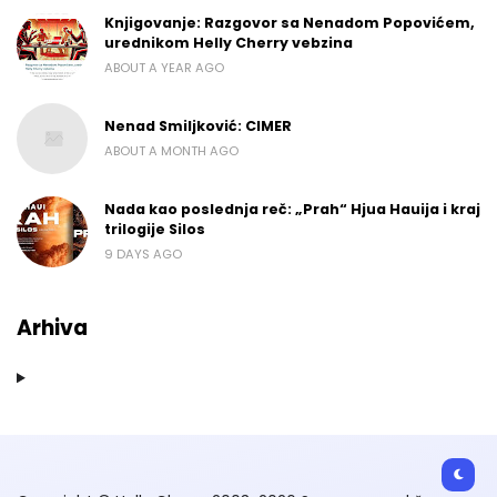
Knjigovanje: Razgovor sa Nenadom Popovićem,
urednikom Helly Cherry vebzina
ABOUT A YEAR AGO
Nenad Smiljković: CIMER
ABOUT A MONTH AGO
Nada kao poslednja reč: „Prah“ Hjua Hauija i kraj
trilogije Silos
9 DAYS AGO
Arhiva