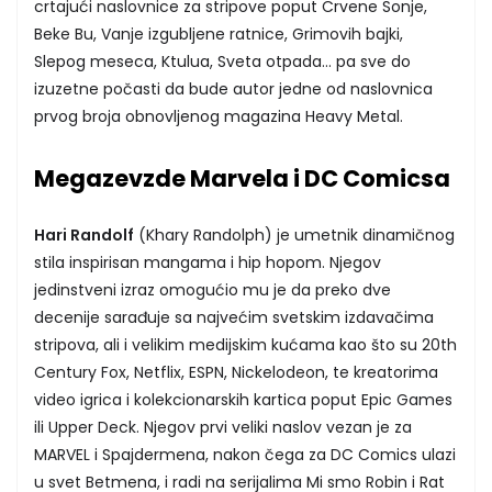
crtajući naslovnice za stripove poput Crvene Sonje,
Beke Bu, Vanje izgubljene ratnice, Grimovih bajki,
Slepog meseca, Ktulua, Sveta otpada… pa sve do
izuzetne počasti da bude autor jedne od naslovnica
prvog broja obnovljenog magazina Heavy Metal.
Megazevzde Marvela i DC Comicsa
Hari Randolf
(Khary Randolph) je umetnik dinamičnog
stila inspirisan mangama i hip hopom. Njegov
jedinstveni izraz omogućio mu je da preko dve
decenije sarađuje sa najvećim svetskim izdavačima
stripova, ali i velikim medijskim kućama kao što su 20th
Century Fox, Netflix, ESPN, Nickelodeon, te kreatorima
video igrica i kolekcionarskih kartica poput Epic Games
ili Upper Deck. Njegov prvi veliki naslov vezan je za
MARVEL i Spajdermena, nakon čega za DC Comics ulazi
u svet Betmena, i radi na serijalima Mi smo Robin i Rat