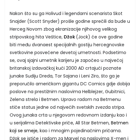
Nakon što su ga Holivud i legendarni scenarista Skot
Snajder (Scott Snyder) prošle godine sprečili da bude u
Herceg Novom zbog ekranizacije njihovog velikog
stripovskog hita Veštice,
Džok
(Jock) će ove godine
biti među dvanaest specijalnih gostiju hercegnovske
svetkovine posvećene devetoj umetnosti. Podsetimo
se, ovaj sjajni umetnik karijeru je započeo u najvećoj
britanskoj izdavačkoj kući 2000 AD crtajući poznate
junake Sudiju Dreda, Tor Sajana i Leni Ziro, što ga je
preporučilo američkom gigantu DC Comics gdje dobija
poslove na prestižnim naslovima Helblejzer, Gubitnici,
Zelena strela i Betmen. Upravo radom na Betmenu
stiče status jedne od najvećih svetskih zvezda stripa.
Ovog junaka crta u njegovom redovnom izdanju kao i
u serijalima Detektivske priče, All Star Betmen,
Betmen
koji se smeje
, kao i mnogim pojedinačnim pričama.
Džok se ističe i radom za Marvel na naslovima X-men i