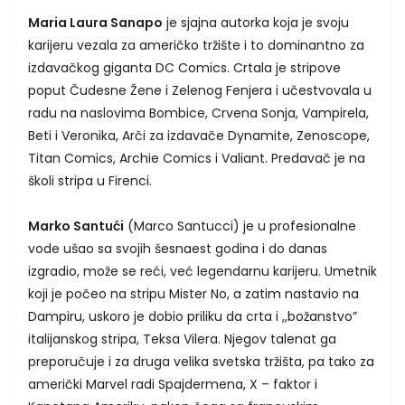
Maria Laura Sanapo
je sjajna autorka koja je svoju
karijeru vezala za američko tržište i to dominantno za
izdavačkog giganta DC Comics. Crtala je stripove
poput Čudesne Žene i Zelenog Fenjera i učestvovala u
radu na naslovima Bombice, Crvena Sonja, Vampirela,
Beti i Veronika, Arči za izdavače Dynamite, Zenoscope,
Titan Comics, Archie Comics i Valiant. Predavač je na
školi stripa u Firenci.
Marko Santući
(Marco Santucci) je u profesionalne
vode ušao sa svojih šesnaest godina i do danas
izgradio, može se reći, već legendarnu karijeru. Umetnik
koji je počeo na stripu Mister No, a zatim nastavio na
Dampiru, uskoro je dobio priliku da crta i ,,božanstvo”
italijanskog stripa, Teksa Vilera. Njegov talenat ga
preporučuje i za druga velika svetska tržišta, pa tako za
američki Marvel radi Spajdermena, X – faktor i