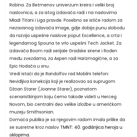
Robina. Za Betmenov univerzum kreira i veliki broj
naslovnica, a za istog izdavača radi i na naslovima
Mladi Titani i Liga pravde. Posebno se ističe radom za
nezavisnog izdavača Image, gdje dobija punu slobodu
da razvija uspešne naslove poput Excellence, a crta i
legendarnog Spouna te vrlo uspešni Tech Jacket. Za
izdavača Boom radi serijale Gradske sirene i Rođen
među zvezdama, za Aspen radi Harizmagične, a za
Epic Hodača u snu.
Vredi istaći da je Randolfov rad Mobilni telefon:
Nevidljiva konekcija koji je realizovao sa suprugom
Džoan Starer (Joanne Starer), poznatom
scenaristkinjom koju ćemo takođe videti u Herceg
Novom, bio centralni deo velike izložbe u američkom
muzeju Smithsonian.
Domaća publika je sa njegovim radom imala prilike da
se susretne kroz naslov
TMNT: 40. godišnjica heroja u
oklopima
.