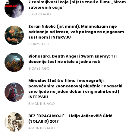
7 zanimljivosti koje (ni)ste znali o filmu „Širom
zatvorenih očiju“
5 YEARS AGO
Zoran Nikolić (jst mnml): Minimalizam nije
odricanje od izraza, već potraga za njegovom
suštinom | INTERVJU
5 DAYS AGO
Biohazard, Death Angel i Sworn Enemy: Tri
decenije žestine stale u jednu noć
9 DAYS AGO
Miroslav Stašić o filmu i monografiji
posvećenim Zvoncekovoj bilježnici: Podsetili
smo ljude na jedan dobar i originalni bend |
INTERVJU
5 MONTHS AGO
BEZ "DRAGI MOJI" - Lidija Jelisavčić Ćirić
(SOLARIS) 2017
4 MONTHS AGO