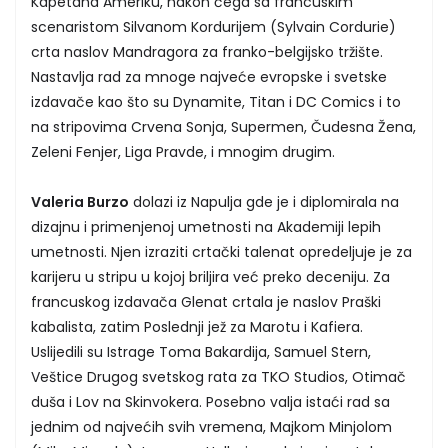
Kapetana Ameriku, nakon čega sa francuskim
scenaristom Silvanom Kordurijem (Sylvain Cordurie)
crta naslov Mandragora za franko-belgijsko tržište.
Nastavlja rad za mnoge najveće evropske i svetske
izdavače kao što su Dynamite, Titan i DC Comics i to
na stripovima Crvena Sonja, Supermen, Čudesna Žena,
Zeleni Fenjer, Liga Pravde, i mnogim drugim.
Valeria Burzo
dolazi iz Napulja gde je i diplomirala na
dizajnu i primenjenoj umetnosti na Akademiji lepih
umetnosti. Njen izraziti crtački talenat opredeljuje je za
karijeru u stripu u kojoj briljira već preko deceniju. Za
francuskog izdavača Glenat crtala je naslov Praški
kabalista, zatim Poslednji jež za Marotu i Kafiera.
Uslijedili su Istrage Toma Bakardija, Samuel Stern,
Veštice Drugog svetskog rata za TKO Studios, Otimač
duša i Lov na Skinvokera. Posebno valja istaći rad sa
jednim od najvećih svih vremena, Majkom Minjolom