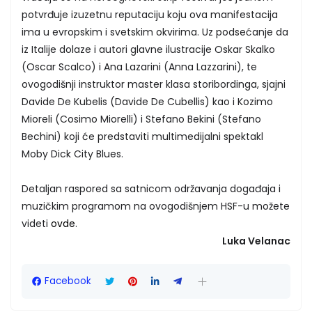
potvrđuje izuzetnu reputaciju koju ova manifestacija
ima u evropskim i svetskim okvirima. Uz podsećanje da
iz Italije dolaze i autori glavne ilustracije Oskar Skalko
(Oscar Scalco) i Ana Lazarini (Anna Lazzarini), te
ovogodišnji instruktor master klasa storibordinga, sjajni
Davide De Kubelis (Davide De Cubellis) kao i Kozimo
Mioreli (Cosimo Miorelli) i Stefano Bekini (Stefano
Bechini) koji će predstaviti multimedijalni spektakl
Moby Dick City Blues.
Detaljan raspored sa satnicom održavanja događaja i
muzičkim programom na ovogodišnjem HSF-u možete
videti
ovde
.
Luka Velanac
Facebook