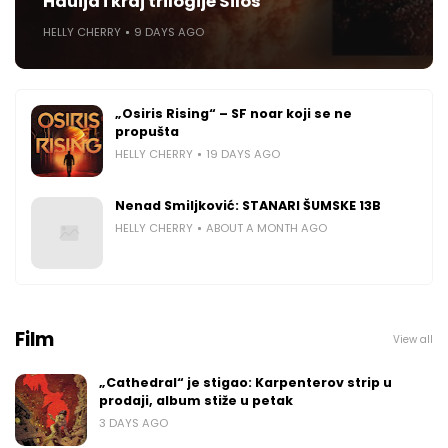
Hauija i kraj trilogije Silos
HELLY CHERRY
9 DAYS AGO
„Osiris Rising“ – SF noar koji se ne
propušta
HELLY CHERRY
19 DAYS AGO
Nenad Smiljković: STANARI ŠUMSKE 13B
HELLY CHERRY
ABOUT A MONTH AGO
Film
View all
„Cathedral“ je stigao: Karpenterov strip u
prodaji, album stiže u petak
3 DAYS AGO