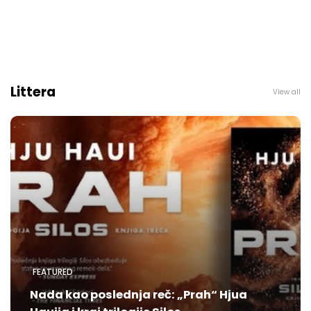
Littera
View all
FEATURED
Nada kao poslednja reč: „Prah“ Hjua