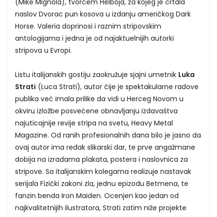
(Mike Mignola), tvorcem Helboja, za kojeg je crtala
naslov Dvorac pun kosova u izdanju američkog Dark
Horse. Valeria doprinosi i raznim stripovskim
antologijama i jedna je od najaktuelnijih autorki
stripova u Evropi.
Listu italijanskih gostiju zaokružuje sjajni umetnik
Luka
Strati
(Luca Strati), autor čije je spektakularne radove
publika već imala prilike da vidi u Herceg Novom u
okviru izložbe posvećene obnavljanju izdavaštva
najuticajnije revije stripa na svetu, Heavy Metal
Magazine. Od ranih profesionalnih dana bilo je jasno da
ovaj autor ima redak slikarski dar, te prve angažmane
dobija na izradama plakata, postera i naslovnica za
stripove. Sa italijanskim kolegama realizuje nastavak
serijala Fizički zakoni zla, jednu epizodu Betmena, te
fanzin benda Iron Maiden. Ocenjen kao jedan od
najkvalitetnijih ilustratora, Strati zatim niže projekte