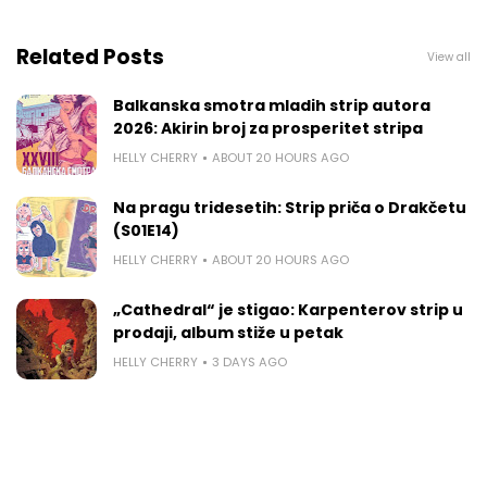
Related Posts
View all
Balkanska smotra mladih strip autora
2026: Akirin broj za prosperitet stripa
HELLY CHERRY
ABOUT 20 HOURS AGO
Na pragu tridesetih: Strip priča o Drakčetu
(S01E14)
HELLY CHERRY
ABOUT 20 HOURS AGO
„Cathedral“ je stigao: Karpenterov strip u
prodaji, album stiže u petak
HELLY CHERRY
3 DAYS AGO