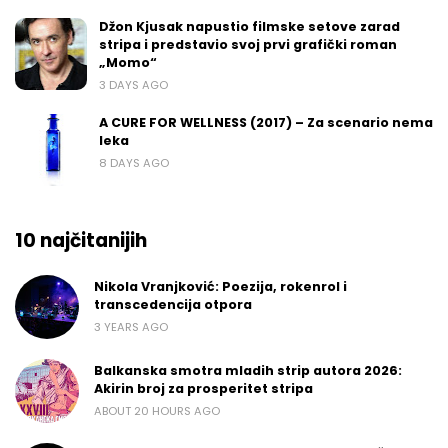
Džon Kjusak napustio filmske setove zarad
stripa i predstavio svoj prvi grafički roman
„Momo“
3 DAYS AGO
A CURE FOR WELLNESS (2017) – Za scenario nema
leka
8 DAYS AGO
10 najčitanijih
Nikola Vranjković: Poezija, rokenrol i
transcedencija otpora
3 YEARS AGO
Balkanska smotra mladih strip autora 2026:
Akirin broj za prosperitet stripa
ABOUT 20 HOURS AGO