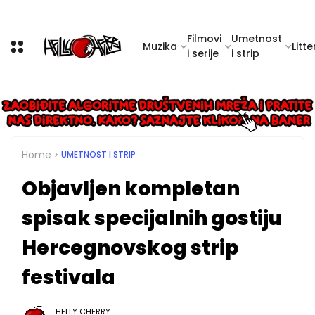
Filmovi
Umetnost
Muzika
Litte
i serije
i strip
Home
UMETNOST I STRIP
Objavljen kompletan
spisak specijalnih gostiju
Hercegnovskog strip
festivala
HELLY CHERRY