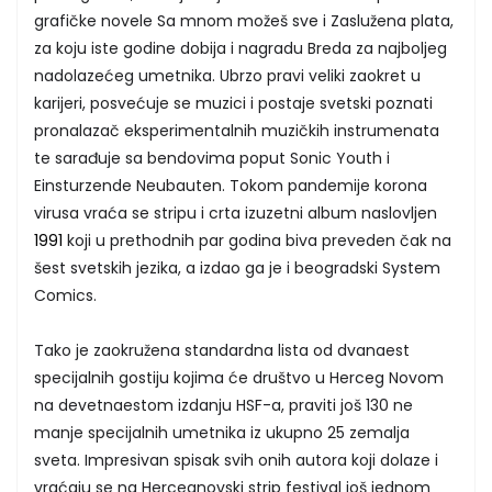
grafičke novele Sa mnom možeš sve i Zaslužena plata,
za koju iste godine dobija i nagradu Breda za najboljeg
nadolazećeg umetnika. Ubrzo pravi veliki zaokret u
karijeri, posvećuje se muzici i postaje svetski poznati
pronalazač eksperimentalnih muzičkih instrumenata
te sarađuje sa bendovima poput Sonic Youth i
Einsturzende Neubauten. Tokom pandemije korona
virusa vraća se stripu i crta izuzetni album naslovljen
1991
koji u prethodnih par godina biva preveden čak na
šest svetskih jezika, a izdao ga je i beogradski System
Comics.
Tako je zaokružena standardna lista od dvanaest
specijalnih gostiju kojima će društvo u Herceg Novom
na devetnaestom izdanju HSF-a, praviti još 130 ne
manje specijalnih umetnika iz ukupno 25 zemalja
sveta. Impresivan spisak svih onih autora koji dolaze i
vraćaju se na Hercegnovski strip festival još jednom