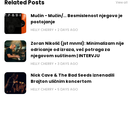
Related Posts
View all
Mučin - Mučin/... Besmislenost njegovo je
postojanje
HELLY CHERRY
2 DAYS AGO
Zoran Nikolić (jst mnml): Minimalizam nije
odricanje od izraza, već potraga za
njegovom suštinom | INTERVJU
HELLY CHERRY
3 DAYS AGO
Nick Cave & The Bad Seeds iznenadili
Brajton uličnim koncertom
HELLY CHERRY
5 DAYS AGO