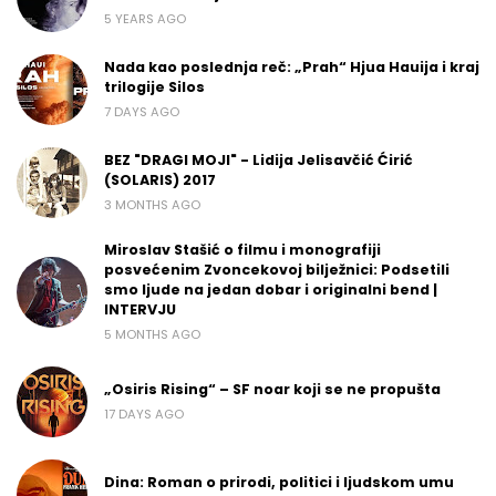
5 YEARS AGO
Nada kao poslednja reč: „Prah“ Hjua Hauija i kraj
trilogije Silos
7 DAYS AGO
BEZ "DRAGI MOJI" - Lidija Jelisavčić Ćirić
(SOLARIS) 2017
3 MONTHS AGO
Miroslav Stašić o filmu i monografiji
posvećenim Zvoncekovoj bilježnici: Podsetili
smo ljude na jedan dobar i originalni bend |
INTERVJU
5 MONTHS AGO
„Osiris Rising“ – SF noar koji se ne propušta
17 DAYS AGO
Dina: Roman o prirodi, politici i ljudskom umu