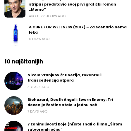
stripa i predstavio svoj prvi grafički roman
„Momo“
ABOUT 22 HOURS AGO
A CURE FOR WELLNESS (2017) – Za scenario nema
leka
6 DAYS AGO
10 najčitanijih
Nikola Vranjković: Poezija, rokenrol i
transcedencija otpora
3 YEARS AGO
Biohazard, Death Angel i Sworn Enemy: Tri
decenije žestine stale u jednu noć
7 DAYS AGO
7 zanimljivosti koje (ni)ste znali o filmu „Širom
zatvorenih očiju“