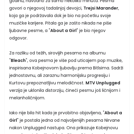
godinu, navodno za samo nekoliko minuta. Pesma
govori o njegovoj tadašnjoj devojci,
Trejsi Marander
,
koja ga je podržavala dok je bio na početku svoje
muzičke karijere. Pitala ga je zašto nikada ne piše
ljubavne pesme, a "
About a Girl
" je bio njegov
odgovor.
Za razliku od težih, sirovijih pesama na albumu
"
Bleach
", ova pesma je više pod uticajem pop muzike,
inspirisana Kobejnovom ljubavlju prema Bitlsima. Sadrži
jednostavnu, ali zaraznu harmonijsku progresiju i
Kurtovu prepoznatljivu melodičnost.
MTV Unplugged
verzija je uklonila distorziju, čineći pesmu još ličnijom i
melanholičnijom.
Iako nije bila hit kada je prvobitno objavljena, "
About a
Girl
" je postala jedna od najvoljenijih pesama Nirvane
nakon Unplugged nastupa. Ona prikazuje Kobejnovu