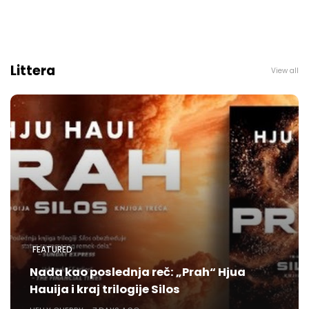
Littera
View all
FEATURED
Nada kao poslednja reč: „Prah“ Hjua
Hauija i kraj trilogije Silos