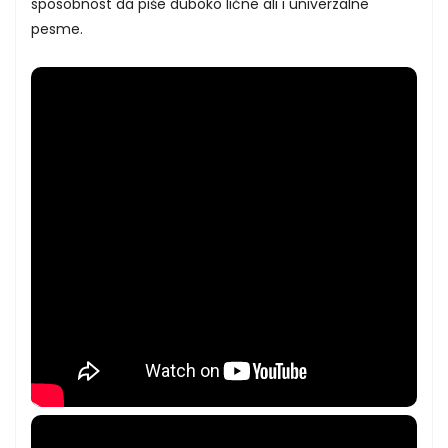
sposobnost da piše duboko lične ali i univerzalne
pesme.