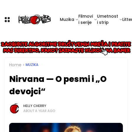
Filmovi
Umetnost
Muzika
Litte
i serije
i strip
Home
MUZIKA
Nirvana — O pesmi i „O
devojci“
HELLY CHERRY
ABOUT A YEAR AGO