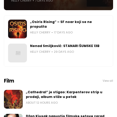
HELLY CHERRY
7 DAYS AGO
„Osiris Rising“ – SF noar koji se ne
propušta
HELLY CHERRY
17 DAYS AGO
Nenad Smiljković: STANARI ŠUMSKE 13B
HELLY CHERRY
29 DAYS AGO
Film
View all
„Cathedral“ je stigao: Karpenterov strip u
prodaji, album stiže u petak
ABOUT 12 HOURS AGO
Džon Kjusak napustio filmske setove zarad