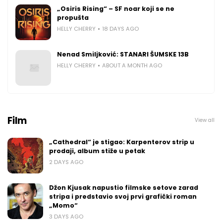
„Osiris Rising“ – SF noar koji se ne
propušta
HELLY CHERRY
18 DAYS AGO
Nenad Smiljković: STANARI ŠUMSKE 13B
HELLY CHERRY
ABOUT A MONTH AGO
Film
View all
„Cathedral“ je stigao: Karpenterov strip u
prodaji, album stiže u petak
2 DAYS AGO
Džon Kjusak napustio filmske setove zarad
stripa i predstavio svoj prvi grafički roman
„Momo“
3 DAYS AGO