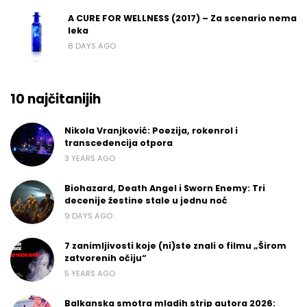
A CURE FOR WELLNESS (2017) – Za scenario nema
leka
8 DAYS AGO
10 najčitanijih
Nikola Vranjković: Poezija, rokenrol i
transcedencija otpora
3 YEARS AGO
Biohazard, Death Angel i Sworn Enemy: Tri
decenije žestine stale u jednu noć
9 DAYS AGO
7 zanimljivosti koje (ni)ste znali o filmu „Širom
zatvorenih očiju“
5 YEARS AGO
Balkanska smotra mladih strip autora 2026: