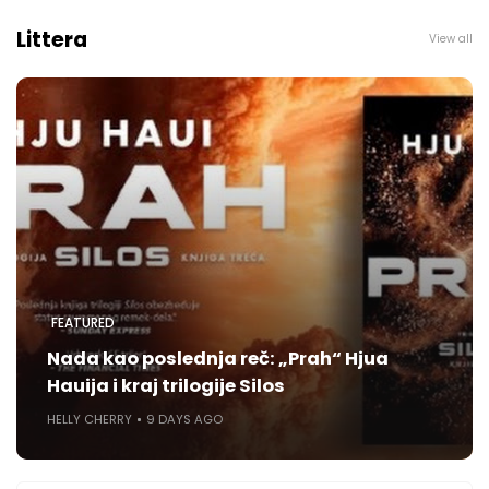
Littera
View all
FEATURED
Nada kao poslednja reč: „Prah“ Hjua
Hauija i kraj trilogije Silos
HELLY CHERRY
9 DAYS AGO