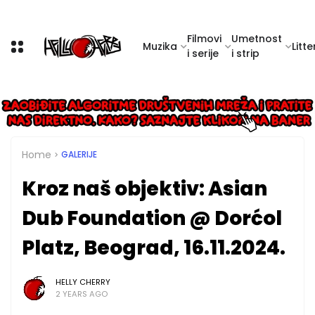
Filmovi
Umetnost
Muzika
Litte
i serije
i strip
Home
GALERIJE
Kroz naš objektiv: Asian
Dub Foundation @ Dorćol
Platz, Beograd, 16.11.2024.
HELLY CHERRY
2 YEARS AGO