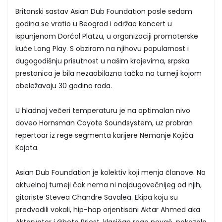
Britanski sastav Asian Dub Foundation posle sedam
godina se vratio u Beograd i održao koncert u
ispunjenom Dorćol Platzu, u organizaciji promoterske
kuće Long Play. S obzirom na njihovu popularnost i
dugogodišnju prisutnost u našim krajevima, srpska
prestonica je bila nezaobilazna tačka na turneji kojom
obeležavaju 30 godina rada.
U hladnoj večeri temperaturu je na optimalan nivo
doveo Hornsman Coyote Soundsystem, uz probran
repertoar iz rege segmenta karijere Nemanje Kojića
Kojota.
Asian Dub Foundation je kolektiv koji menja članove. Na
aktuelnoj turneji čak nema ni najdugovečnijeg od njih,
gitariste Stevea Chandre Savalea. Ekipa koju su
predvodili vokali, hip-hop orjentisani Aktar Ahmed aka
Aktarvator i Gheto Priest, klasičan rege pevač, pokazala