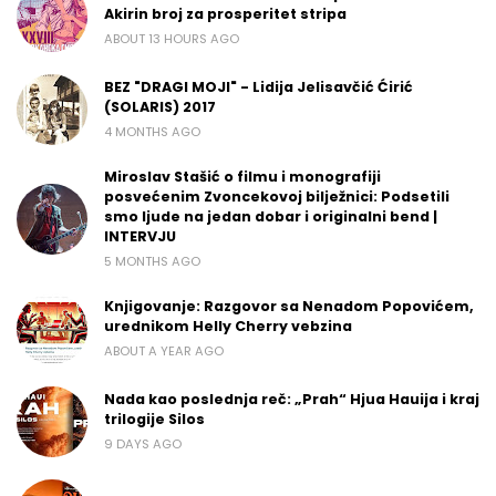
Akirin broj za prosperitet stripa
ABOUT 13 HOURS AGO
BEZ "DRAGI MOJI" - Lidija Jelisavčić Ćirić
(SOLARIS) 2017
4 MONTHS AGO
Miroslav Stašić o filmu i monografiji
posvećenim Zvoncekovoj bilježnici: Podsetili
smo ljude na jedan dobar i originalni bend |
INTERVJU
5 MONTHS AGO
Knjigovanje: Razgovor sa Nenadom Popovićem,
urednikom Helly Cherry vebzina
ABOUT A YEAR AGO
Nada kao poslednja reč: „Prah“ Hjua Hauija i kraj
trilogije Silos
9 DAYS AGO