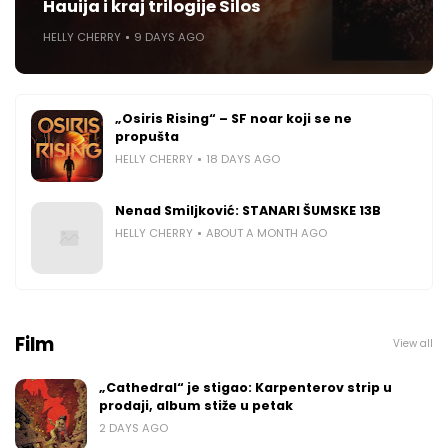
Hauija i kraj trilogije Silos
HELLY CHERRY
9 DAYS AGO
„Osiris Rising“ – SF noar koji se ne
propušta
HELLY CHERRY
18 DAYS AGO
Nenad Smiljković: STANARI ŠUMSKE 13B
HELLY CHERRY
ABOUT A MONTH AGO
Film
View all
„Cathedral“ je stigao: Karpenterov strip u
prodaji, album stiže u petak
2 DAYS AGO