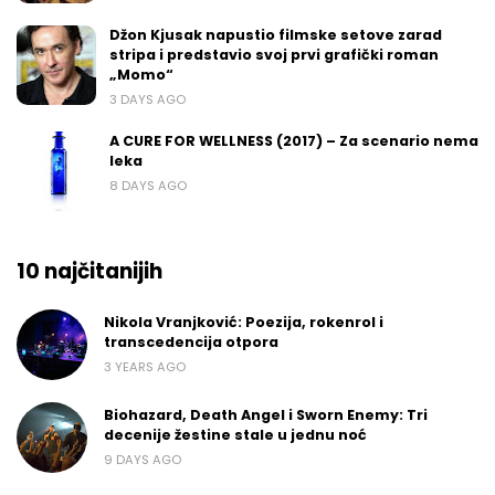
Džon Kjusak napustio filmske setove zarad
stripa i predstavio svoj prvi grafički roman
„Momo“
3 DAYS AGO
A CURE FOR WELLNESS (2017) – Za scenario nema
leka
8 DAYS AGO
10 najčitanijih
Nikola Vranjković: Poezija, rokenrol i
transcedencija otpora
3 YEARS AGO
Biohazard, Death Angel i Sworn Enemy: Tri
decenije žestine stale u jednu noć
9 DAYS AGO