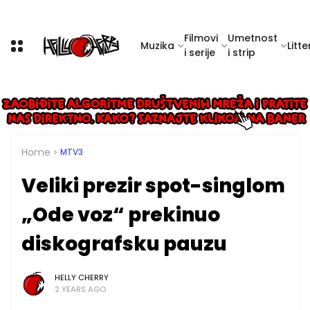
Filmovi
Umetnost
Muzika
Litte
i serije
i strip
Home
MTV3
Veliki prezir spot-singlom
„Ode voz“ prekinuo
diskografsku pauzu
HELLY CHERRY
2 YEARS AGO