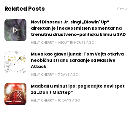
Related Posts
View all
Novi Dinosaur Jr. singl „Blowin' Up“
direktan je i nedvosmislen komentar na
trenutnu društveno-političku klimu u SAD
HELLY CHERRY
ABOUT 15 HOURS AGO
Muva kao glavni junak: Tom Vejts otkriva
neobičnu stranu saradnje sa Massive
Attack
HELLY CHERRY
7 DAYS AGO
Madball u minut ipo: pogledajte novi spot
za „Don't MisStep“
HELLY CHERRY
10 DAYS AGO