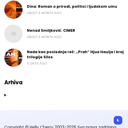
Dina: Roman o prirodi, politici i ljudskom umu
ABOUT A MONTH AGO
Nenad Smiljković: CIMER
ABOUT A MONTH AGO
Nada kao poslednja reč: „Prah“ Hjua Hauija i kraj
trilogije Silos
9 DAYS AGO
Arhiva
Copyright © Helly Cherry 2003-2026 Sva prava zadržana.