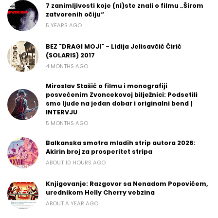
7 zanimljivosti koje (ni)ste znali o filmu „Širom
zatvorenih očiju“
5 YEARS AGO
BEZ "DRAGI MOJI" - Lidija Jelisavčić Ćirić
(SOLARIS) 2017
4 MONTHS AGO
Miroslav Stašić o filmu i monografiji
posvećenim Zvoncekovoj bilježnici: Podsetili
smo ljude na jedan dobar i originalni bend |
INTERVJU
5 MONTHS AGO
Balkanska smotra mladih strip autora 2026:
Akirin broj za prosperitet stripa
ABOUT 10 HOURS AGO
Knjigovanje: Razgovor sa Nenadom Popovićem,
urednikom Helly Cherry vebzina
ABOUT A YEAR AGO