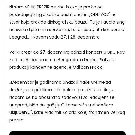
Ni sam VELIKI PREZIR ne zna koliko je prošlo od
poslednjeg singla koji su pustili u etar. ,,ODE VOZ" je
stvar koja prekida diskografsku pauzu. Tu je i audio singl
na svim digitalnim servisima, tu je i spot, ali i koncerti u
Beogradu i Novom Sadu 27. i 28. decembra.
Veliki prezir će 27. decembra održati koncert u SKC Novi
Sad, a 28. decembra u Beogradu, u Dorćol Platzu u
produkciji koncertne agencije Odličan Hrčak.
,,Decembar je godinama unazad naše vreme za
druženje sa publikom i to polako prelazi u tradiciju.
Nadam se na obostrano zadovoljstvo. Radujem se
unapred, biće drugačije. O tome više u sledećem
uključenju", kaže Vladimir Kolarić Kole, frontmen Velikog
prezira.