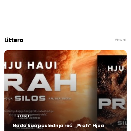
Littera
View all
FEATURED
Nada kao poslednja reč: „Prah“ Hjua