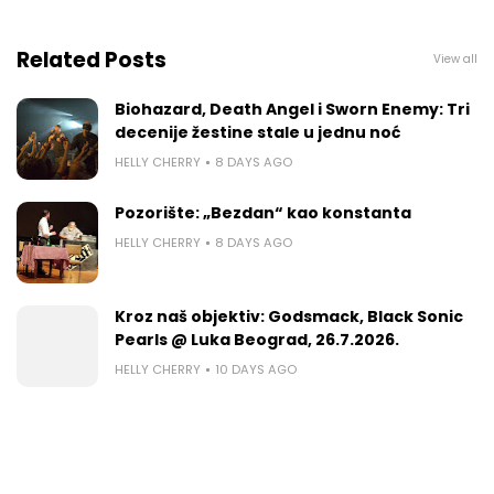
Related Posts
View all
Biohazard, Death Angel i Sworn Enemy: Tri
decenije žestine stale u jednu noć
HELLY CHERRY
8 DAYS AGO
Pozorište: „Bezdan“ kao konstanta
HELLY CHERRY
8 DAYS AGO
Kroz naš objektiv: Godsmack, Black Sonic
Pearls @ Luka Beograd, 26.7.2026.
HELLY CHERRY
10 DAYS AGO