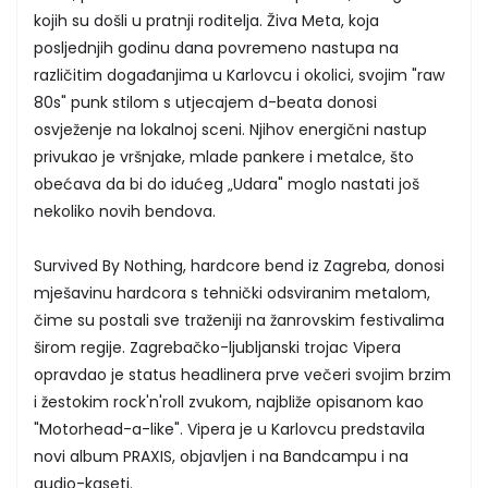
kojih su došli u pratnji roditelja. Živa Meta, koja
posljednjih godinu dana povremeno nastupa na
različitim događanjima u Karlovcu i okolici, svojim "raw
80s" punk stilom s utjecajem d-beata donosi
osvježenje na lokalnoj sceni. Njihov energični nastup
privukao je vršnjake, mlade pankere i metalce, što
obećava da bi do idućeg „Udara" moglo nastati još
nekoliko novih bendova.
Survived By Nothing, hardcore bend iz Zagreba, donosi
mješavinu hardcora s tehnički odsviranim metalom,
čime su postali sve traženiji na žanrovskim festivalima
širom regije. Zagrebačko-ljubljanski trojac Vipera
opravdao je status headlinera prve večeri svojim brzim
i žestokim rock'n'roll zvukom, najbliže opisanom kao
"Motorhead-a-like". Vipera je u Karlovcu predstavila
novi album PRAXIS, objavljen i na Bandcampu i na
audio-kaseti.