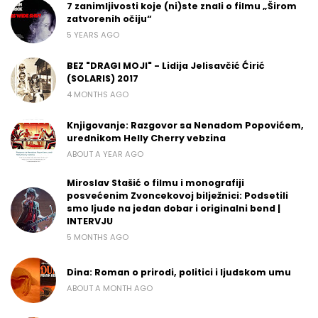
7 zanimljivosti koje (ni)ste znali o filmu „Širom
zatvorenih očiju“
5 YEARS AGO
BEZ "DRAGI MOJI" - Lidija Jelisavčić Ćirić
(SOLARIS) 2017
4 MONTHS AGO
Knjigovanje: Razgovor sa Nenadom Popovićem,
urednikom Helly Cherry vebzina
ABOUT A YEAR AGO
Miroslav Stašić o filmu i monografiji
posvećenim Zvoncekovoj bilježnici: Podsetili
smo ljude na jedan dobar i originalni bend |
INTERVJU
5 MONTHS AGO
Dina: Roman o prirodi, politici i ljudskom umu
ABOUT A MONTH AGO