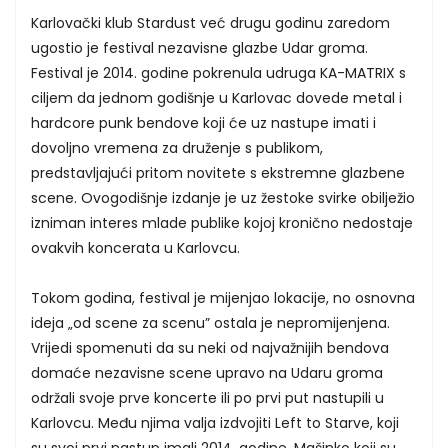
Karlovački klub Stardust već drugu godinu zaredom
ugostio je festival nezavisne glazbe Udar groma.
Festival je 2014. godine pokrenula udruga KA-MATRIX s
ciljem da jednom godišnje u Karlovac dovede metal i
hardcore punk bendove koji će uz nastupe imati i
dovoljno vremena za druženje s publikom,
predstavljajući pritom novitete s ekstremne glazbene
scene. Ovogodišnje izdanje je uz žestoke svirke obilježio
izniman interes mlade publike kojoj kronično nedostaje
ovakvih koncerata u Karlovcu.
Tokom godina, festival je mijenjao lokacije, no osnovna
ideja „od scene za scenu” ostala je nepromijenjena.
Vrijedi spomenuti da su neki od najvažnijih bendova
domaće nezavisne scene upravo na Udaru groma
održali svoje prve koncerte ili po prvi put nastupili u
Karlovcu. Među njima valja izdvojiti Left to Starve, koji
su svoj prvi nastup imali 2014. godine, Mašinko koji su