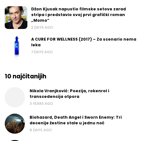
Džon Kjusak napustio filmske setove zarad
stripa i predstavio svoj prvi grafički roman
„Momo“
2 DAYS AGO
A CURE FOR WELLNESS (2017) – Za scenario nema
leka
7 DAYS AGO
10 najčitanijih
Nikola Vranjković: Poezija, rokenrol i
transcedencija otpora
3 YEARS AGO
Biohazard, Death Angel i Sworn Enemy: Tri
decenije žestine stale u jednu noć
8 DAYS AGO