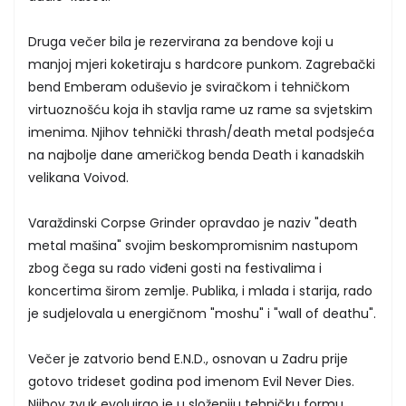
Druga večer bila je rezervirana za bendove koji u
manjoj mjeri koketiraju s hardcore punkom. Zagrebački
bend Emberam oduševio je sviračkom i tehničkom
virtuoznošću koja ih stavlja rame uz rame sa svjetskim
imenima. Njihov tehnički thrash/death metal podsjeća
na najbolje dane američkog benda Death i kanadskih
velikana Voivod.
Varaždinski Corpse Grinder opravdao je naziv "death
metal mašina" svojim beskompromisnim nastupom
zbog čega su rado viđeni gosti na festivalima i
koncertima širom zemlje. Publika, i mlada i starija, rado
je sudjelovala u energičnom "moshu" i "wall of deathu".
Večer je zatvorio bend E.N.D., osnovan u Zadru prije
gotovo trideset godina pod imenom Evil Never Dies.
Njihov zvuk evoluirao je u složeniju tehničku formu,