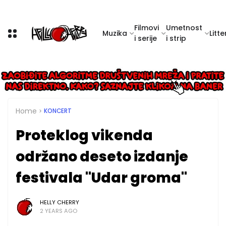
Filmovi
Umetnost
Muzika
Litte
i serije
i strip
Home
KONCERT
Proteklog vikenda
održano deseto izdanje
festivala "Udar groma"
HELLY CHERRY
2 YEARS AGO