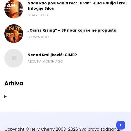
Nada kao poslednja reč: „Prah“ Hjua Hauija i kraj
trilogije Silos
8 DAYS AGO
„Osiris Rising“ – SF noar koji se ne propušta
17 DAYS AGO
Nenad Smiljković: CIMER
ABOUT A MONTH AGO
Arhiva
Copyright © Helly Cherry 2003-2026 Sva prava zadržana.