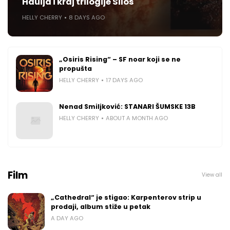
Hauija i kraj trilogije Silos
HELLY CHERRY
8 DAYS AGO
„Osiris Rising“ – SF noar koji se ne
propušta
HELLY CHERRY
17 DAYS AGO
Nenad Smiljković: STANARI ŠUMSKE 13B
HELLY CHERRY
ABOUT A MONTH AGO
Film
View all
„Cathedral“ je stigao: Karpenterov strip u
prodaji, album stiže u petak
A DAY AGO