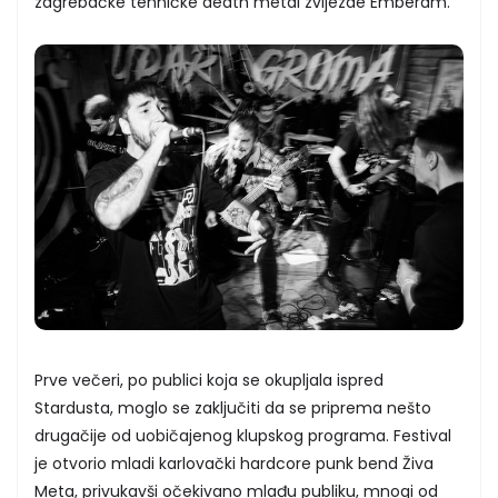
zagrebačke tehničke death metal zvijezde Emberam.
Prve večeri, po publici koja se okupljala ispred
Stardusta, moglo se zaključiti da se priprema nešto
drugačije od uobičajenog klupskog programa. Festival
je otvorio mladi karlovački hardcore punk bend Živa
Meta, privukavši očekivano mlađu publiku, mnogi od