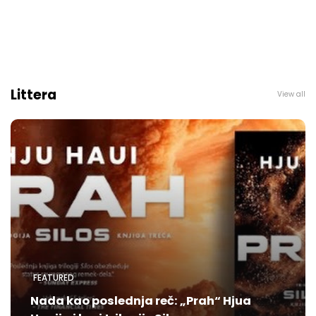
Littera
View all
FEATURED
Nada kao poslednja reč: „Prah“ Hjua