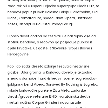
tada tek bili u usponu, riječka supergrupa Black Cult, te
bendovi poput pulskih Bolesno Grinje i Fakofbolan, Old
Night , Krematorium, Speed Claw, Vipera, Hazarder,
Arises, Disbaja, Nulla Osta i mnogi drugi.
U prvih deset godina na festivalu je nastupilo više od
stotinu bendova, a redovno ga posjećuje publika iz
cijele Hrvatske, uz goste iz Slovenije, Srbije i Bosne i
Hercegovine.
Kao i do sada, deseto izdanje festivala nezavisne
glazbe "Udar groma" u Karlovcu dovelo je aktualna
imena s domaće "hard & heavy" scene: zagrebačko-
ljubljanski bend Vipera, Survived By Nothing iz Zagreba,
mlade karlovačke pankere Živa Meta, zadarske
thrash/groove veterane E.N.D., varaždinsku death
metal mašinu Corpse Grinder i novonastale