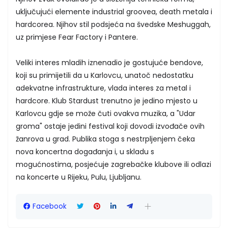
uključujući elemente industrial groovea, death metala i
hardcorea. Njihov stil podsjeća na švedske Meshuggah,
uz primjese Fear Factory i Pantere.
Veliki interes mladih iznenadio je gostujuće bendove,
koji su primijetili da u Karlovcu, unatoč nedostatku
adekvatne infrastrukture, vlada interes za metal i
hardcore. Klub Stardust trenutno je jedino mjesto u
Karlovcu gdje se može čuti ovakva muzika, a "Udar
groma" ostaje jedini festival koji dovodi izvođače ovih
žanrova u grad. Publika stoga s nestrpljenjem čeka
nova koncertna događanja i, u skladu s
mogućnostima, posjećuje zagrebačke klubove ili odlazi
na koncerte u Rijeku, Pulu, Ljubljanu.
Facebook