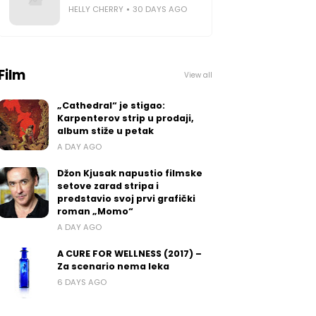
HELLY CHERRY
30 DAYS AGO
Film
View all
„Cathedral“ je stigao:
Karpenterov strip u prodaji,
album stiže u petak
A DAY AGO
Džon Kjusak napustio filmske
setove zarad stripa i
predstavio svoj prvi grafički
roman „Momo“
A DAY AGO
A CURE FOR WELLNESS (2017) –
Za scenario nema leka
6 DAYS AGO