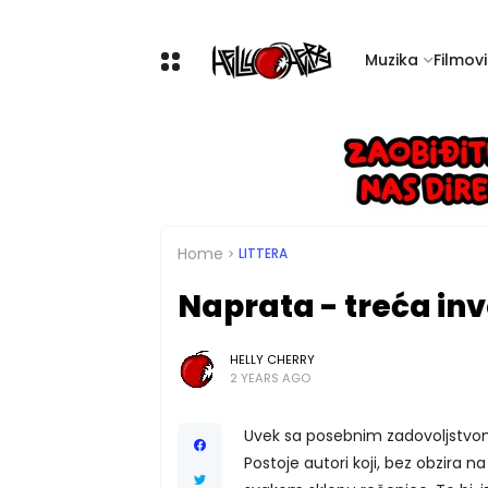
Muzika
Filmovi 
Home
LITTERA
Naprata - treća in
HELLY CHERRY
2 YEARS AGO
Uvek sa posebnim zadovoljstvom
Postoje autori koji, bez obzira na