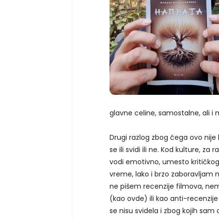
glavne celine, samostalne, ali 
Drugi razlog zbog čega ovo nije k
se ili svidi ili ne. Kod kulture, 
vodi emotivno, umesto kritičkog 
vreme, lako i brzo zaboravljam 
ne pišem recenzije filmova, nem
(kao ovde) ili kao anti-recenzij
se nisu svidela i zbog kojih s