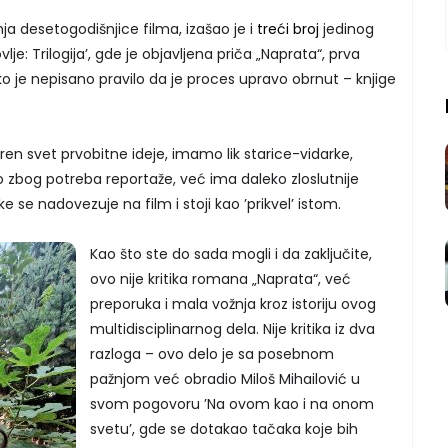
a desetogodišnjice filma, izašao je i
treći broj
jedinog
e: Trilogija’, gde je objavljena priča „Naprata“, prva
ako je nepisano pravilo da je proces upravo obrnut – knjige
ren svet prvobitne ideje, imamo lik starice-vidarke,
o zbog potreba reportaže, već ima daleko zloslutnije
e se nadovezuje na film i stoji kao ’prikvel’ istom.
Kao što ste do sada mogli i da zaključite,
ovo nije kritika romana „Naprata“, već
preporuka i mala vožnja kroz istoriju ovog
multidisciplinarnog dela. Nije kritika iz dva
razloga – ovo delo je sa posebnom
pažnjom već obradio Miloš Mihailović u
svom pogovoru ’Na ovom kao i na onom
svetu’, gde se dotakao tačaka koje bih