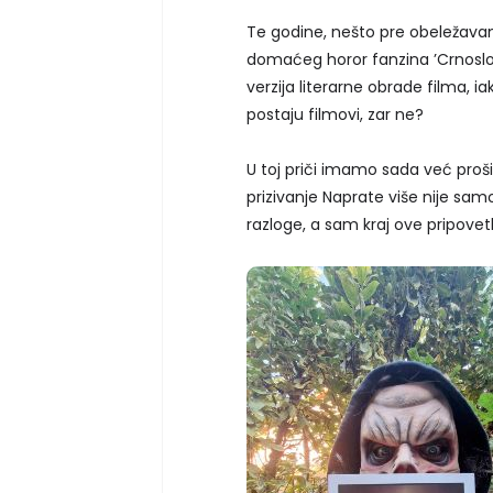
Te godine, nešto pre obeležavanj
domaćeg horor fanzina ’Crnoslovlj
verzija literarne obrade filma, i
postaju filmovi, zar ne?
U toj priči imamo sada već proši
prizivanje Naprate više nije sam
razloge, a sam kraj ove pripovetk