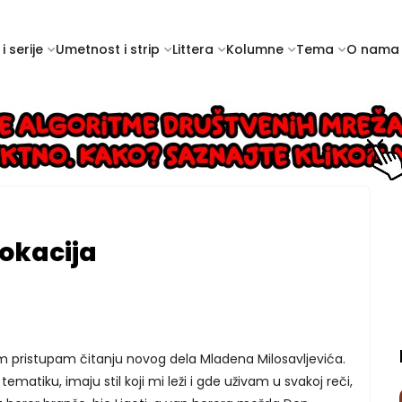
i serije
Umetnost i strip
Littera
Kolumne
Tema
O nama
vokacija
 pristupam čitanju novog dela Mladena Milosavljevića.
 tematiku, imaju stil koji mi leži i gde uživam u svakoj reči,