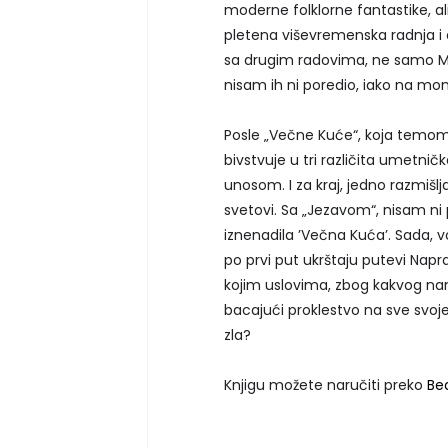
moderne folklorne fantastike, al
pletena viševremenska radnja i o
sa drugim radovima, ne samo Mlad
nisam ih ni poredio, iako na mom
Posle „Večne Kuće“, koja temom
bivstvuje u tri različita umetnič
unosom. I za kraj, jedno razmišljanj
svetovi. Sa „Jezavom“, nisam ni 
iznenadila ’Večna Kuća’. Sada,
po prvi put ukrštaju putevi Naprate
kojim uslovima, zbog kakvog nan
bacajući proklestvo na sve svoj
zla?
Knjigu možete naručiti preko
Be