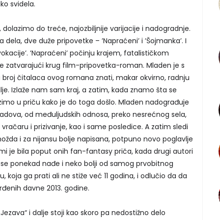
ko svidela.
dolazimo do treće, najozbiljnije varijacije i nadogradnje.
 dela, dve duže pripovetke – ’Napraćeni’ i ’Šojmanka’. I
okacije’. ’Napraćeni’ počinju krajem, fatalističkom
e zatvarajući krug film-pripovetka-roman. Mladen je s
broj čitalaca ovog romana znati, makar okvirno, radnju
alje. Izlaže nam sam kraj, a zatim, kada znamo šta se
zimo u priču kako je do toga došlo. Mladen nadograđuje
radova, od međuljudskih odnosa, preko nesrećnog sela,
vračaru i prizivanje, kao i same posledice. A zatim sledi
žda i za nijansu bolje napisana, potpuno novo poglavlje
je bila poput onih fan-fantasy priča, kada drugi autori
 se ponekad nađe i neko bolji od samog prvobitnog
 koja ga prati ali ne stiže već 11 godina, i odlučio da da
rđenih davne 2013. godine.
Jezava“ i dalje stoji kao skoro pa nedostižno delo