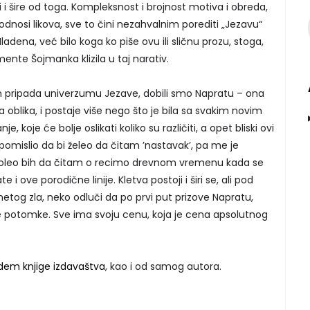
i i šire od toga. Kompleksnost i brojnost motiva i obreda,
dnosi likova, sve to čini nezahvalnim porediti „Jezavu“
ena, već bilo koga ko piše ovu ili sličnu prozu, stoga,
ente Šojmanka klizila u taj narativ.
 pripada univerzumu Jezave, dobili smo Napratu – ona
ka oblika, i postaje više nego što je bila sa svakim novim
e, koje će bolje oslikati koliko su različiti, a opet bliski ovi
pomislio da bi želeo da čitam ’nastavak’, pa me je
 voleo bih da čitam o recimo drevnom vremenu kada se
 i ove porodične linije. Kletva postoji i širi se, ali pod
etog zla, neko odluči da po prvi put prizove Napratu,
e potomke. Sve ima svoju cenu, koja je cena apsolutnog
dem knjige izdavaštva
, kao i od samog autora.