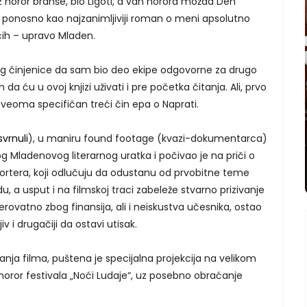
z horor branše, bio Ligoti, a van horora možda Den
je ponosno kao najzanimljiviji roman o meni apsolutno
ćih – upravo Mladen.
g činjenice da sam bio deo ekipe odgovorne za drugo
da ću u ovoj knjizi uživati i pre početka čitanja. Ali, prvo
 veoma specifičan treći čin epa o Naprati.
svrnuli
), u maniru found footage (kvazi-dokumentarca)
kog Mladenovog literarnog uratka i počivao je na priči o
portera, koji odlučuju da odustanu od prvobitne teme
du, a usput i na filmskoj traci zabeleže stvarno prizivanje
rovatno zbog finansija, ali i neiskustva učesnika, ostao
v i drugačiji da ostavi utisak.
a filma, puštena je specijalna projekcija na velikom
g horor festivala „Noći Ludaje“, uz posebno obraćanje