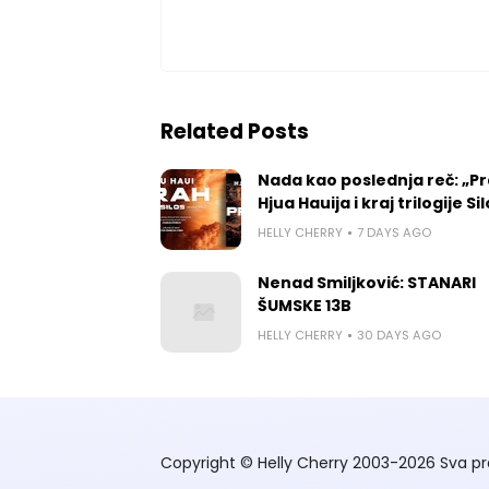
Related Posts
Nada kao poslednja reč: „P
Hjua Hauija i kraj trilogije Si
HELLY CHERRY
7 DAYS AGO
Nenad Smiljković: STANARI
ŠUMSKE 13B
HELLY CHERRY
30 DAYS AGO
Copyright © Helly Cherry 2003-2026 Sva pr