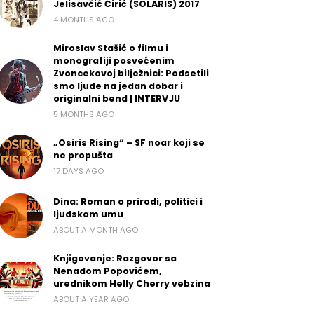
Jelisavčić Ćirić (SOLARIS) 2017
4 MONTHS AGO
Miroslav Stašić o filmu i
monografiji posvećenim
Zvoncekovoj bilježnici: Podsetili
smo ljude na jedan dobar i
originalni bend | INTERVJU
5 MONTHS AGO
„Osiris Rising“ – SF noar koji se
ne propušta
17 DAYS AGO
Dina: Roman o prirodi, politici i
ljudskom umu
ABOUT A MONTH AGO
Knjigovanje: Razgovor sa
Nenadom Popovićem,
urednikom Helly Cherry vebzina
ABOUT A YEAR AGO