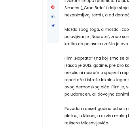
svakom sklopu rečenice. To bi, i
Simons („Crna Brda“ i dalje sto
nezanimljivoj temi), a od doma
Možda zbog toga, a možda i zbo
pojavljivanje „Naprate“, znao sam 
kratko da pojasnim zašto je ovo
Film „Naprata“ (
na koji smo se o
izašao je 2013. godine, pre bilo 
nekolicini nesrećno spojenih re
reportaže i istraže lokalnu legen
ovog demonskog bića. Film je, ve
poludorečen, ali dovoljno zanimlji
Povodom deset godina od snimanj
platnu, u Kikindi, u okviru malo
režisera Milosavljevića.