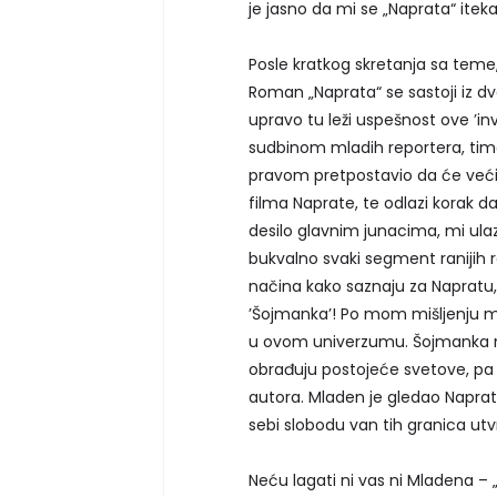
je jasno da mi se „Naprata“ iteka
Posle kratkog skretanja sa teme, 
Roman „Naprata“ se sastoji iz dva
upravo tu leži uspešnost ove ’inv
sudbinom mladih reportera, tim
pravom pretpostavio da će veći 
filma Naprate, te odlazi korak d
desilo glavnim junacima, mi ula
bukvalno svaki segment ranijih 
načina kako saznaju za Napratu, 
’Šojmanka’! Po mom mišljenju mo
u ovom univerzumu. Šojmanka mi 
obrađuju postojeće svetove, pa
autora. Mladen je gledao Napratu,
sebi slobodu van tih granica utv
Neću lagati ni vas ni Mladena – „