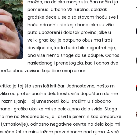
možda, na daleko manje stručan način i ja
pomenuo. Urbano VS ruralno, dolazak
gradske dece u selo sa stavom ’hoću sve i
hoću odmah’ i sile koje bude iako su više
puta upozoreni i dolazak provincijalke u
veliki grad koji je potpuno obuzima i troši
dovoljno da, kada bude bilo najpotrebnije,
ona više nema snage da se odupre. Odnos
nasleđenog i prenetog zla, kao i odnos dve
i međusobno zavisne koje čine ovaj roman.
ritika je taj što sam loš kritičar. Jednostavno, nešto mi
za razliku od profesionalne delatnosti, više dopuštam da me
razmišljanja. Toj umetnosti, koju ’trošim’ u slobodno
mane i greške ukoliko mi se celokupno delo sviđa. Stoga
a me na Goodreads-u, a i osvrte pišem ili kao preporuke
e (Crnoslovlje), odnosno negativne osvrte na dela koja mi
am osećao žal za minutažom provedenom nad njima. A već