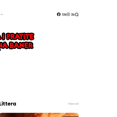
13k
3k
Littera
View all