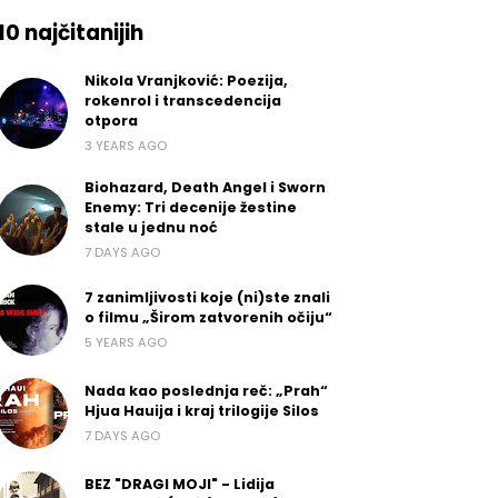
10 najčitanijih
Nikola Vranjković: Poezija,
rokenrol i transcedencija
otpora
3 YEARS AGO
Biohazard, Death Angel i Sworn
Enemy: Tri decenije žestine
stale u jednu noć
7 DAYS AGO
7 zanimljivosti koje (ni)ste znali
o filmu „Širom zatvorenih očiju“
5 YEARS AGO
Nada kao poslednja reč: „Prah“
Hjua Hauija i kraj trilogije Silos
7 DAYS AGO
BEZ "DRAGI MOJI" - Lidija