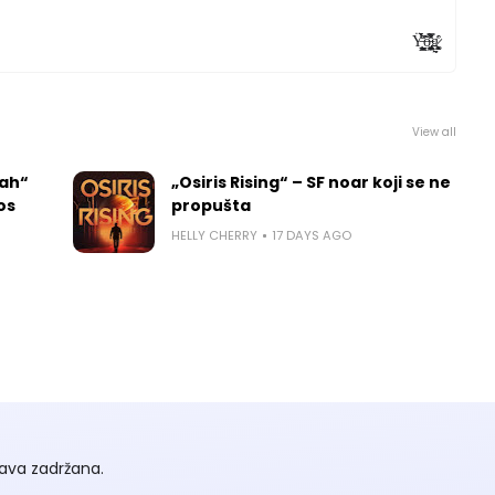
Ÿ̶̨͖͉̖̝̝̝̩̖̳͎̼̪̻̫̤́̃̀̋̉̊̈́͘õ̶̢̡̗̘̪̥͎͍̫̦͖̼̌̽͛̇̿̈́͒̌g̷̨̖̘͙͚͈̤̰̘̠͈͕̑͑
View all
rah“
„Osiris Rising“ – SF noar koji se ne
los
propušta
HELLY CHERRY
17 DAYS AGO
ava zadržana.