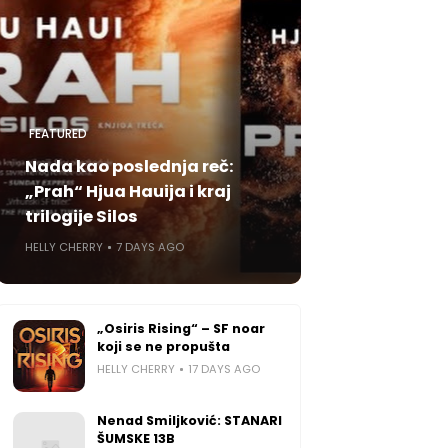
FEATURED
Nada kao poslednja reč:
„Prah“ Hjua Hauija i kraj
trilogije Silos
HELLY CHERRY
7 DAYS AGO
„Osiris Rising“ – SF noar
koji se ne propušta
HELLY CHERRY
17 DAYS AGO
Nenad Smiljković: STANARI
ŠUMSKE 13B