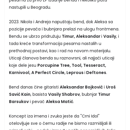
nastupili u Beogradu.
2023. Nikola i Andreja napuštaju bend, dok Aleksa sa
pozicije pevača i bubnjara prelazi na ulogu frontmena.
Bendu se ubrzo pridružuju
Timur, Aleksandar
i
Vasily
, i
tada kreće transformacija pesama nastalih u
prethodnoj postavi, kao i rad na novom materijalu.
Uticaji članova benda su raznovrsni, ali najjači uticaji
koje dele jesu
Porcupine Tree, Tool, Tesseract,
Karnivool, A Perfect Circle, Leprous
i
Deftones
.
Bend danas čine gitaristi
Aleksandar Bojković
i
Uroš
Savić Kain
, basista
Vasily Shabrov
, bubnjar
Timur
Barsukov
i pevač
Aleksa Matić
.
Koncept iza imena i zvuka jeste da "Crni Idol"
otelovljuje sve o čemu radije ne bismo razmišljali ili