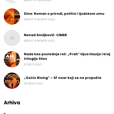
ABOUT A YEAR AGO
Dina: Roman o prirodi, politici i ljudskom umu
ABOUT A MONTH AGO
Nenad Smiljković: CIMER
ABOUT A MONTH AGO
Nada kao poslednja reč: „Prah“ Hjua Hauija i kraj
trilogije Silos
8 DAYS AGO
„Osiris Rising“ – SF noar koji se ne propušta
18 DAYS AGO
Arhiva