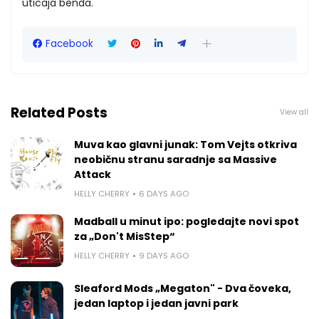
uticaja benda.
Facebook
Related Posts
View all
Muva kao glavni junak: Tom Vejts otkriva
neobičnu stranu saradnje sa Massive
Attack
HELLY CHERRY
6 DAYS AGO
Madball u minut ipo: pogledajte novi spot
za „Don't MisStep“
HELLY CHERRY
9 DAYS AGO
Sleaford Mods „Megaton" - Dva čoveka,
jedan laptop i jedan javni park