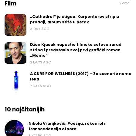
Film
View all
„Cathedral“ je stigao: Karpenterov strip u
prodaji, album stiže u petak
A DAY AGO
Džon Kjusak napustio filmske setove zarad
stripa i predstavio svoj prvi grafički roman
„Momo“
2 DAYS AGO
A CURE FOR WELLNESS (2017) – Za scenario nema
leka
7 DAYS AGO
10 najčitanijih
Nikola Vranjković: Poezija, rokenrol i
transcedencija otpora
3 YEARS AGO