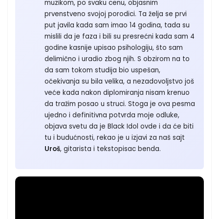
muzikom, po svaku cenu, objasnim
prvenstveno svojoj porodici. Ta želja se prvi
put javila kada sam imao 14 godina, tada su
mislili da je faza i bili su presrećni kada sam 4
godine kasnije upisao psihologiju, što sam
delimično i uradio zbog njih. S obzirom na to
da sam tokom studija bio uspešan,
očekivanja su bila velika, a nezadovoljstvo još
veće kada nakon diplomiranja nisam krenuo
da tražim posao u struci. Stoga je ova pesma
ujedno i definitivna potvrda moje odluke,
objava svetu da je Black Idol ovde i da će biti
tu i budućnosti, rekao je u izjavi za naš sajt
Uroš
, gitarista i tekstopisac benda.