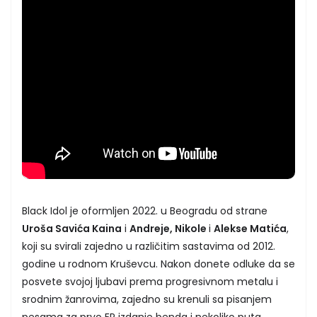
Black Idol je oformljen 2022. u Beogradu od strane
Uroša Savića Kaina
i
Andreje, Nikole
i
Alekse Matića
,
koji su svirali zajedno u različitim sastavima od 2012.
godine u rodnom Kruševcu. Nakon donete odluke da se
posvete svojoj ljubavi prema progresivnom metalu i
srodnim žanrovima, zajedno su krenuli sa pisanjem
pesama za prvo EP izdanje benda i nekoliko puta