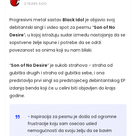
2 YEARS AGO
Progresivni metal sastav
Black Idol
je objavio svoj
debitantski singl i video spot za pesmu “
Son of No
Desire
”, u kojoj istražuju sudar između nastojanja da se
sopstvene želje ispune i potrebe da se održi
povezanost sa onima koji su nam bliski.
“
Son of No Desire
” je sukob strahova - straha od
gubitka drugih i straha od gubitka sebe, i ona
predstavlja prvi singl sa predstojećeg debintantskog EP
izdanja benda koji će u celini biti objavljen do kraja
godine.
- Inspiracija za pesmu je došla od ogromne
frustracije koju sam osećao usled
nemogućnosti da svoju želju da se bavim