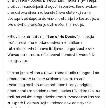
priznali sebi - podelu između naših nepomirljivih želja,
prošlosti i sadašnjosti, drugosti i sopstva. Bend zvukom
prenosi ovu dinamiku koristeći sve alate koji su im
dostupni, od šapata do vriska, distorzije i orkestracije, a
sve u svrhu prenošenja ovih složenih emocija.
Njihov debitantski singl “
Son of No Desire
” je osvojio
treće mesto na međunarodnom muzičkom
takmičenju svih žanrova italijanske organizacije Art-
Waves, na kome su učestvovali bendovi i izvođači iz
celog sveta.
Pesma je snimljena u Down There Studio (Beograd) sa
producentom Urošem Milkićem, dok su miks i
mastering radili Linus Corneliusson i Tony Lindgren,
producenti Fascination Street Studios (Švedska) koji su
radili sa velikim progresivnim metal izvođačima kao što
su Opeth i Leprous, koji su takođe neki od najvećih