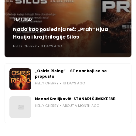
FEATURED
Nada kao poslednja reč: „Prah“ Hjua
Hauija i kraj trilogije Silos
HELLY CHERRY
8 DAYS AGO
„Osiris Rising“ – SF noar koji se ne
propušta
HELLY CHERRY
18 DAYS AGO
Nenad Smiljković: STANARI ŠUMSKE 13B
HELLY CHERRY
ABOUT A MONTH AGO