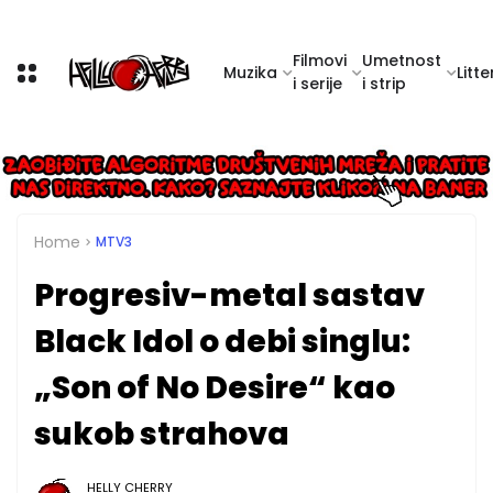
Filmovi
Umetnost
Muzika
Litte
i serije
i strip
Home
MTV3
Progresiv-metal sastav
Black Idol o debi singlu:
„Son of No Desire“ kao
sukob strahova
HELLY CHERRY