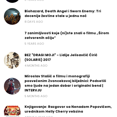
Biohazard, Death Angel i Sworn Enemy: Tri
decenije žestine stale u jednu noć
8 DAYS AGO
7 zanimljivosti koje (ni)ste znali o filmu „Širom
zatvorenih očiju“
5 YEARS AGO
BEZ "DRAGI MOJI" - Lidija Jelisavčić Ćirić
(SOLARIS) 2017
4 MONTHS AGO
Miroslav Stašić o filmu i monografiji
posvećenim Zvoncekovoj bilježnici: Podsetili
smo ljude na jedan dobar i originalni bend |
INTERVJU
5 MONTHS AGO
Knjigovanje: Razgovor sa Nenadom Popovićem,
urednikom Helly Cherry vebzina