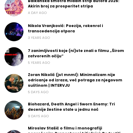
Balkanska smotra mladih strip autora 2026:
Akirin broj za prosperitet stripa
A DAY AGO
Nikola Vranjković: Poezija, rokenrol i
transcedencija otpora
3 YEARS AGO
7 zanimljivosti koje (ni)ste znali o filmu „Širom
zatvorenih očiju“
5 YEARS AGO
Zoran Nikolić (jst mnml): Minimalizam nije
odricanje od izraza, već potraga za njegovom
suštinom | INTERVJU
5 DAYS AGO
Biohazard, Death Angel i Sworn Enemy: Tri
decenije žestine stale u jednu noć
9 DAYS AGO
Miroslav Stašić o filmu i monografiji