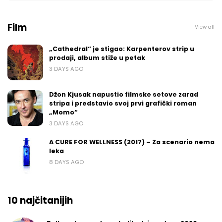
Film
View all
„Cathedral“ je stigao: Karpenterov strip u
prodaji, album stiže u petak
3 DAYS AGO
Džon Kjusak napustio filmske setove zarad
stripa i predstavio svoj prvi grafički roman
„Momo“
3 DAYS AGO
A CURE FOR WELLNESS (2017) – Za scenario nema
leka
8 DAYS AGO
10 najčitanijih