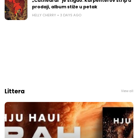
„Cathedral“ je stigao: Karpenterov strip u
prodaji, album stiže u petak
HELLY CHERRY
3 DAYS AGO
Littera
View all