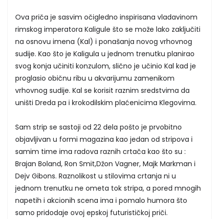
Ova priča je sasvim očigledno inspirisana vladavinom
rimskog imperatora Kaligule što se može lako zaključiti
na osnovu imena (Kal) i ponašanja novog vrhovnog
sudije. Kao što je Kaligula u jednom trenutku planirao
svog konja učiniti konzulom, slično je učinio Kal kad je
proglasio običnu ribu u akvarijumu zamenikom
vrhovnog sudije. Kal se korisit raznim sredstvima da
uništi Dreda pa i krokodilskim plaćenicima Klegovima.
Sam strip se sastoji od 22 dela pošto je prvobitno
objavljivan u formi magazina kao jedan od stripova i
samim time ima radova raznih crtača kao što su :
Brajan Boland, Ron Smit,Džon Vagner, Majk Markman i
Dejv Gibons. Raznolikost u stilovima crtanja ni u
jednom trenutku ne ometa tok stripa, a pored mnogih
napetih i akcionih scena ima i pomalo humora što
samo pridodaje ovoj epskoj futurističkoj priči.