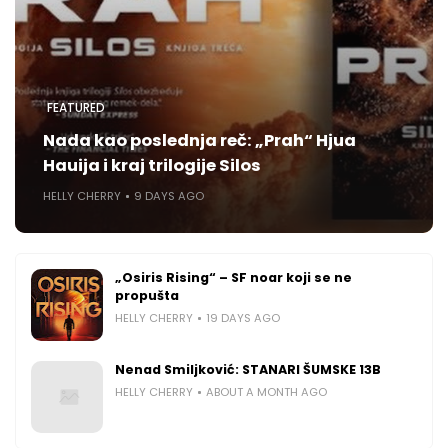
FEATURED
Nada kao poslednja reč: „Prah“ Hjua
Hauija i kraj trilogije Silos
HELLY CHERRY
9 DAYS AGO
„Osiris Rising“ – SF noar koji se ne
propušta
HELLY CHERRY
19 DAYS AGO
Nenad Smiljković: STANARI ŠUMSKE 13B
HELLY CHERRY
ABOUT A MONTH AGO