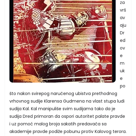
za
vrš
av
aju
Dr
ed
ov
e
m
uk
e
po
što nakon svirepog naručenog ubistva prethodnog
vrhovnog sudije Klarensa Gudmena na vlast stupa ludi
sudija Kal. Kal manipuliše svim sudijama tako da je
sudija Dred primoran da ospori autoritet palate pravde
i uz pomoć malog broja sakatih predavača sa
akademije pravde podiže pobunu protiv Kalovog terora.