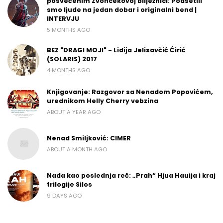
posvećenim Zvoncekovoj bilježnici: Podsetili
smo ljude na jedan dobar i originalni bend |
INTERVJU
5 MONTHS AGO
BEZ "DRAGI MOJI" - Lidija Jelisavčić Ćirić
(SOLARIS) 2017
4 MONTHS AGO
Knjigovanje: Razgovor sa Nenadom Popovićem,
urednikom Helly Cherry vebzina
ABOUT A YEAR AGO
Nenad Smiljković: CIMER
ABOUT A MONTH AGO
Nada kao poslednja reč: „Prah“ Hjua Hauija i kraj
trilogije Silos
9 DAYS AGO