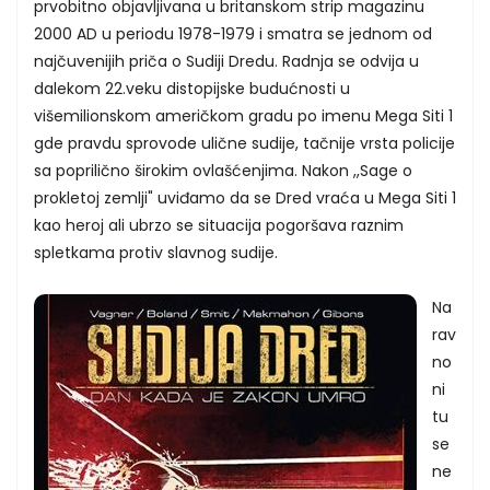
prvobitno objavljivana u britanskom strip magazinu
2000 AD u periodu 1978-1979 i smatra se jednom od
najčuvenijih priča o Sudiji Dredu. Radnja se odvija u
dalekom 22.veku distopijske budućnosti u
višemilionskom američkom gradu po imenu Mega Siti 1
gde pravdu sprovode ulične sudije, tačnije vrsta policije
sa poprilično širokim ovlašćenjima. Nakon ,,Sage o
prokletoj zemlji" uviđamo da se Dred vraća u Mega Siti 1
kao heroj ali ubrzo se situacija pogoršava raznim
spletkama protiv slavnog sudije.
Na
rav
no
ni
tu
se
ne