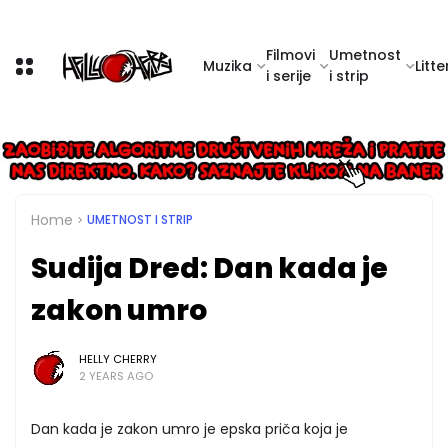
Filmovi
Umetnost
Muzika
Litte
i serije
i strip
Home
UMETNOST I STRIP
Sudija Dred: Dan kada je
zakon umro
HELLY CHERRY
2 YEARS AGO
Dan kada je zakon umro je epska priča koja je