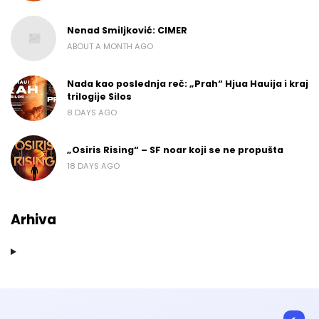
Nenad Smiljković: CIMER
ABOUT A MONTH AGO
Nada kao poslednja reč: „Prah“ Hjua Hauija i kraj
trilogije Silos
8 DAYS AGO
„Osiris Rising“ – SF noar koji se ne propušta
18 DAYS AGO
Arhiva