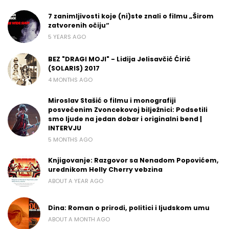
7 zanimljivosti koje (ni)ste znali o filmu „Širom
zatvorenih očiju“
5 YEARS AGO
BEZ "DRAGI MOJI" - Lidija Jelisavčić Ćirić
(SOLARIS) 2017
4 MONTHS AGO
Miroslav Stašić o filmu i monografiji
posvećenim Zvoncekovoj bilježnici: Podsetili
smo ljude na jedan dobar i originalni bend |
INTERVJU
5 MONTHS AGO
Knjigovanje: Razgovor sa Nenadom Popovićem,
urednikom Helly Cherry vebzina
ABOUT A YEAR AGO
Dina: Roman o prirodi, politici i ljudskom umu
ABOUT A MONTH AGO