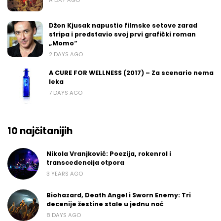
A DAY AGO
Džon Kjusak napustio filmske setove zarad
stripa i predstavio svoj prvi grafički roman
„Momo“
2 DAYS AGO
A CURE FOR WELLNESS (2017) – Za scenario nema
leka
7 DAYS AGO
10 najčitanijih
Nikola Vranjković: Poezija, rokenrol i
transcedencija otpora
3 YEARS AGO
Biohazard, Death Angel i Sworn Enemy: Tri
decenije žestine stale u jednu noć
8 DAYS AGO