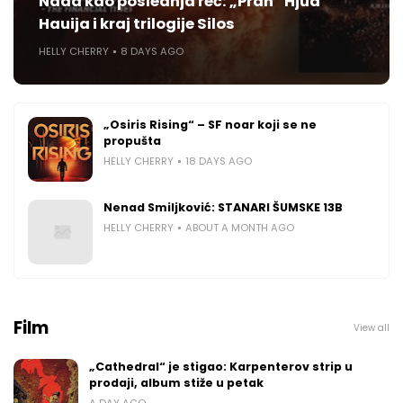
Nada kao poslednja reč: „Prah“ Hjua
Hauija i kraj trilogije Silos
HELLY CHERRY
8 DAYS AGO
„Osiris Rising“ – SF noar koji se ne
propušta
HELLY CHERRY
18 DAYS AGO
Nenad Smiljković: STANARI ŠUMSKE 13B
HELLY CHERRY
ABOUT A MONTH AGO
Film
View all
„Cathedral“ je stigao: Karpenterov strip u
prodaji, album stiže u petak