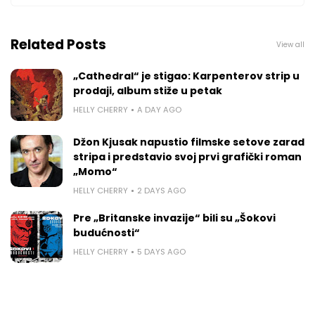
Related Posts
View all
„Cathedral“ je stigao: Karpenterov strip u
prodaji, album stiže u petak
HELLY CHERRY
A DAY AGO
Džon Kjusak napustio filmske setove zarad
stripa i predstavio svoj prvi grafički roman
„Momo“
HELLY CHERRY
2 DAYS AGO
Pre „Britanske invazije“ bili su „Šokovi
budućnosti“
HELLY CHERRY
5 DAYS AGO