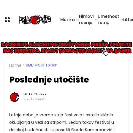
Filmovi
Umetnost
Muzika
Litte
i serije
i strip
Home
UMETNOST I STRIP
Poslednje utočište
HELLY CHERRY
2 YEARS AGO
Letnje doba je vreme strip festivala i ostalih sličnih
okupljanja u vezi sa stripom. Jedan takav festival u
dalekoj budućnosti su posetili Đorđe Kameronović i