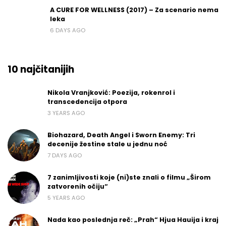
A CURE FOR WELLNESS (2017) – Za scenario nema
leka
6 DAYS AGO
10 najčitanijih
Nikola Vranjković: Poezija, rokenrol i
transcedencija otpora
3 YEARS AGO
Biohazard, Death Angel i Sworn Enemy: Tri
decenije žestine stale u jednu noć
7 DAYS AGO
7 zanimljivosti koje (ni)ste znali o filmu „Širom
zatvorenih očiju“
5 YEARS AGO
Nada kao poslednja reč: „Prah“ Hjua Hauija i kraj