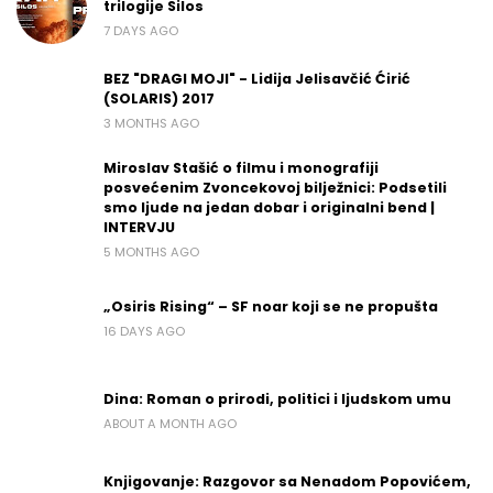
trilogije Silos
7 DAYS AGO
BEZ "DRAGI MOJI" - Lidija Jelisavčić Ćirić
(SOLARIS) 2017
3 MONTHS AGO
Miroslav Stašić o filmu i monografiji
posvećenim Zvoncekovoj bilježnici: Podsetili
smo ljude na jedan dobar i originalni bend |
INTERVJU
5 MONTHS AGO
„Osiris Rising“ – SF noar koji se ne propušta
16 DAYS AGO
Dina: Roman o prirodi, politici i ljudskom umu
ABOUT A MONTH AGO
Knjigovanje: Razgovor sa Nenadom Popovićem,