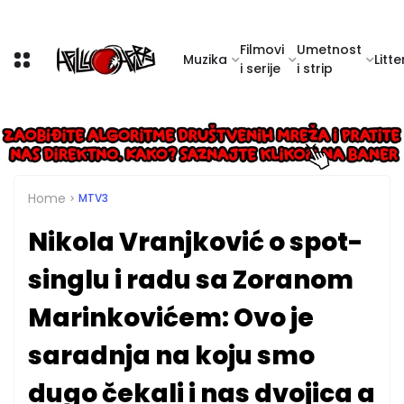
Filmovi
Umetnost
Muzika
Litte
i serije
i strip
Home
MTV3
Nikola Vranjković o spot-
singlu i radu sa Zoranom
Marinkovićem: Ovo je
saradnja na koju smo
dugo čekali i nas dvojica a