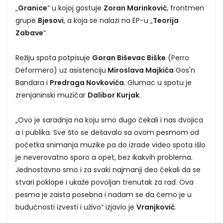
„
Granice
“ u kojoj gostuje
Zoran Marinković
, frontmen
grupe
Bjesovi
, a koja se nalazi na EP-u „
Teorija
Zabave
“.
Režiju spota potpisuje
Goran Biševac Biške
(Perro
Deformero) uz asistenciju
Miroslava Majkića
Gos'n
Bandara i
Predraga Novkovića
. Glumac u spotu je
zrenjaninski muzičar
Dalibor Kurjak
.
„Ovo je saradnja na koju smo dugo čekali i nas dvojica
a i publika. Sve što se dešavalo sa ovom pesmom od
početka snimanja muzike pa do izrade video spota išlo
je neverovatno sporo a opet, bez ikakvih problema.
Jednostavno smo i za svaki najmanji deo čekali da se
stvari poklope i ukaže povoljan trenutak za rad. Ova
pesma je zaista posebna i nadam se da ćemo je u
budućnosti izvesti i uživo“ izjavio je
Vranjković
.