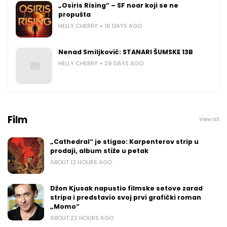
„Osiris Rising“ – SF noar koji se ne
propušta
HELLY CHERRY
16 DAYS AGO
Nenad Smiljković: STANARI ŠUMSKE 13B
HELLY CHERRY
29 DAYS AGO
Film
View all
„Cathedral“ je stigao: Karpenterov strip u
prodaji, album stiže u petak
ABOUT 12 HOURS AGO
Džon Kjusak napustio filmske setove zarad
stripa i predstavio svoj prvi grafički roman
„Momo“
ABOUT 22 HOURS AGO