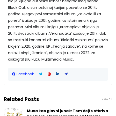
bio je ključna autorska ličnost beogradskog benda
Block Out, a samostalnoj karijeri posvetio se 2014.
godine. Njegov prvi samostalni album „Za ovde ili za
poneti” izašao je 2001. godine, uz istoimenu knjigu
pesama. Mini album i knjigu „Bremeplov” objavio je
2014, dvostruki album „Veronautika” izašao je 2017, dok
se trostruki koncertni album “Biološki minimum” pojavio
krajem 2020. godine. EP „Teorija zabave“, na kome se
nalazi i singl „Granice”, objavio je u maju 2022. za
diskografsku kuću Multimedia Music.
Facebook
Related Posts
View all
Muva kao glavni junak: Tom Vejts otkriva