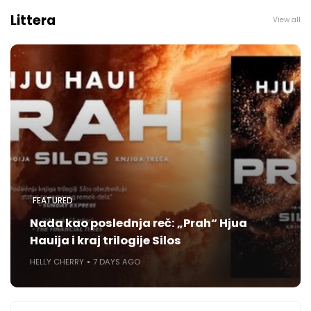
Littera
View all
FEATURED
Nada kao poslednja reč: „Prah“ Hjua
Hauija i kraj trilogije Silos
HELLY CHERRY
7 DAYS AGO