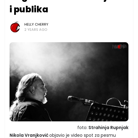
i publika
HELLY CHERRY
2 YEARS AGO
foto:
Strahinja Rupnjak
Nikola Vranjković
objavio je video spot za pesmu