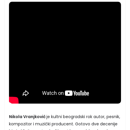
Nikola Vranjković
je kultni beogradski rok autor, pesnik,
kompozitor i muzički producent. Gotovo dve decenije