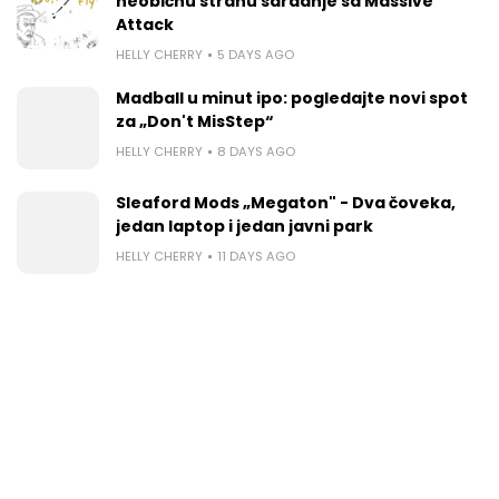
neobičnu stranu saradnje sa Massive
Attack
HELLY CHERRY
5 DAYS AGO
Madball u minut ipo: pogledajte novi spot
za „Don't MisStep“
HELLY CHERRY
8 DAYS AGO
Sleaford Mods „Megaton" - Dva čoveka,
jedan laptop i jedan javni park
HELLY CHERRY
11 DAYS AGO