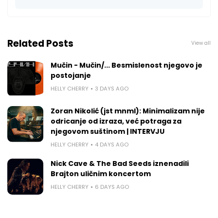
Related Posts
View all
Mučin - Mučin/... Besmislenost njegovo je
postojanje
HELLY CHERRY
3 DAYS AGO
Zoran Nikolić (jst mnml): Minimalizam nije
odricanje od izraza, već potraga za
njegovom suštinom | INTERVJU
HELLY CHERRY
4 DAYS AGO
Nick Cave & The Bad Seeds iznenadili
Brajton uličnim koncertom
HELLY CHERRY
6 DAYS AGO