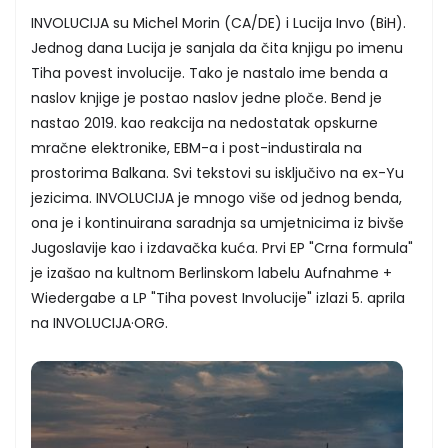
INVOLUCIJA su Michel Morin (CA/DE) i Lucija Invo (BiH).
Jednog dana Lucija je sanjala da čita knjigu po imenu
Tiha povest involucije. Tako je nastalo ime benda a
naslov knjige je postao naslov jedne ploče. Bend je
nastao 2019. kao reakcija na nedostatak opskurne
mračne elektronike, EBM-a i post-industirala na
prostorima Balkana. Svi tekstovi su isključivo na ex-Yu
jezicima. INVOLUCIJA je mnogo više od jednog benda,
ona je i kontinuirana saradnja sa umjetnicima iz bivše
Jugoslavije kao i izdavačka kuća. Prvi EP "Crna formula"
je izašao na kultnom Berlinskom labelu Aufnahme +
Wiedergabe a LP "Tiha povest Involucije" izlazi 5. aprila
na INVOLUCIJA·ORG.