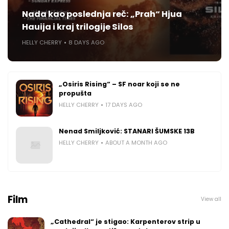
Nada kao poslednja reč: „Prah“ Hjua
Hauija i kraj trilogije Silos
HELLY CHERRY
8 DAYS AGO
„Osiris Rising“ – SF noar koji se ne
propušta
HELLY CHERRY
17 DAYS AGO
Nenad Smiljković: STANARI ŠUMSKE 13B
HELLY CHERRY
ABOUT A MONTH AGO
Film
View all
„Cathedral“ je stigao: Karpenterov strip u