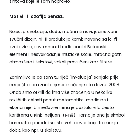
sintova koje je sam napravio.
Motivi i filozofija benda...
Noise, provokacija, dada, moćni ritmovi, jedinstveni
zvučni dizajn, hi-fi produkcija kombinovana sa lo-fi
zvukovima, savremeni i tradicionalni Balkanski
elementi, nesvakidašnje muzičke skale, mračna goth
atmosfera i tekstovi, vokali provučeni kroz filtere.
Zanimljivo je da sam tu riječ "involucija" sanjala prije
nego što sam znala njeno značenje i to davne 2008.
Onda smo otkrili da ima više značenja u nekoliko
različitih oblasti poput matematike, medicine i
ekonomije. U međuvremenu je postala vrlo često
korištena u Kini: “neijuan” (内卷). Tamo je ona je simbol
burnouta i paradoksa: što veća investicija to manja
dobit, kao npr. u školstvu.