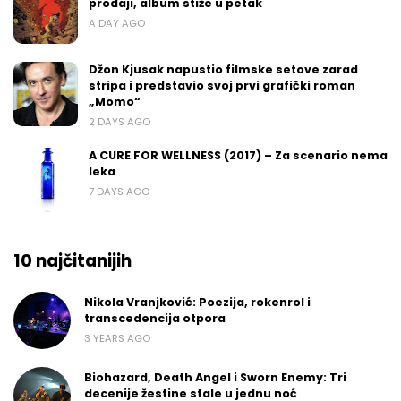
prodaji, album stiže u petak
A DAY AGO
Džon Kjusak napustio filmske setove zarad
stripa i predstavio svoj prvi grafički roman
„Momo“
2 DAYS AGO
A CURE FOR WELLNESS (2017) – Za scenario nema
leka
7 DAYS AGO
10 najčitanijih
Nikola Vranjković: Poezija, rokenrol i
transcedencija otpora
3 YEARS AGO
Biohazard, Death Angel i Sworn Enemy: Tri
decenije žestine stale u jednu noć