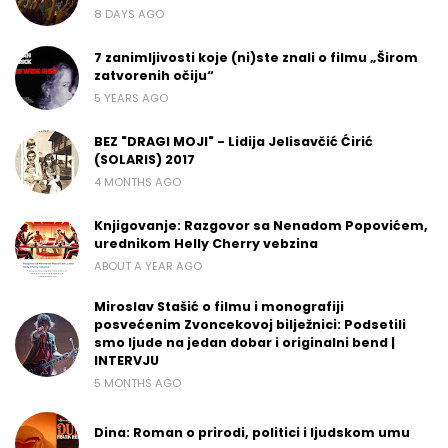
8 DAYS AGO
7 zanimljivosti koje (ni)ste znali o filmu „Širom
zatvorenih očiju“
5 YEARS AGO
BEZ "DRAGI MOJI" - Lidija Jelisavčić Ćirić
(SOLARIS) 2017
4 MONTHS AGO
Knjigovanje: Razgovor sa Nenadom Popovićem,
urednikom Helly Cherry vebzina
ABOUT A YEAR AGO
Miroslav Stašić o filmu i monografiji
posvećenim Zvoncekovoj bilježnici: Podsetili
smo ljude na jedan dobar i originalni bend |
INTERVJU
5 MONTHS AGO
Dina: Roman o prirodi, politici i ljudskom umu