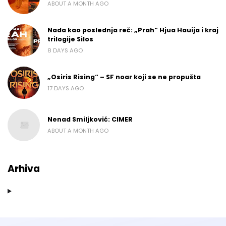
ABOUT A MONTH AGO
Nada kao poslednja reč: „Prah“ Hjua Hauija i kraj
trilogije Silos
8 DAYS AGO
„Osiris Rising“ – SF noar koji se ne propušta
17 DAYS AGO
Nenad Smiljković: CIMER
ABOUT A MONTH AGO
Arhiva