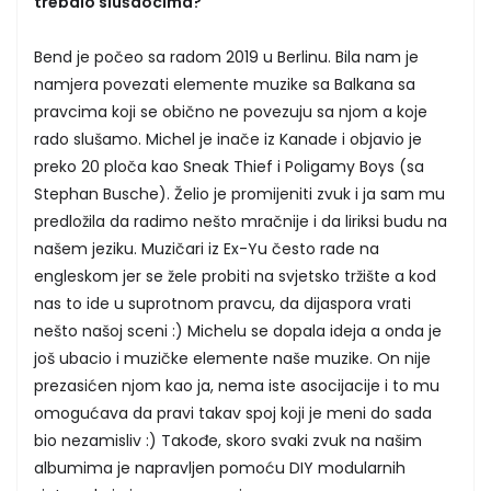
trebalo slušaocima?
Bend je počeo sa radom 2019 u Berlinu. Bila nam je
namjera povezati elemente muzike sa Balkana sa
pravcima koji se obično ne povezuju sa njom a koje
rado slušamo. Michel je inače iz Kanade i objavio je
preko 20 ploča kao Sneak Thief i Poligamy Boys (sa
Stephan Busche). Želio je promijeniti zvuk i ja sam mu
predložila da radimo nešto mračnije i da liriksi budu na
našem jeziku. Muzičari iz Ex-Yu često rade na
engleskom jer se žele probiti na svjetsko tržište a kod
nas to ide u suprotnom pravcu, da dijaspora vrati
nešto našoj sceni :) Michelu se dopala ideja a onda je
još ubacio i muzičke elemente naše muzike. On nije
prezasićen njom kao ja, nema iste asocijacije i to mu
omogućava da pravi takav spoj koji je meni do sada
bio nezamisliv :) Takođe, skoro svaki zvuk na našim
albumima je napravljen pomoću DIY modularnih