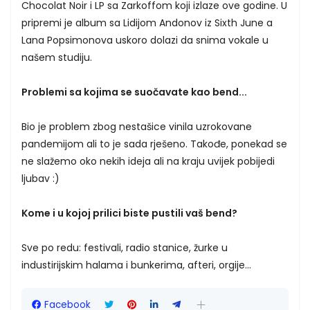
Chocolat Noir i LP sa Zarkoffom koji izlaze ove godine. U
pripremi je album sa Lidijom Andonov iz Sixth June a
Lana Popsimonova uskoro dolazi da snima vokale u
našem studiju.
Problemi sa kojima se suočavate kao bend...
Bio je problem zbog nestašice vinila uzrokovane
pandemijom ali to je sada rješeno. Takođe, ponekad se
ne slažemo oko nekih ideja ali na kraju uvijek pobijedi
ljubav :)
Kome i u kojoj prilici biste pustili vaš bend?
Sve po redu: festivali, radio stanice, žurke u
industirijskim halama i bunkerima, afteri, orgije...
Facebook