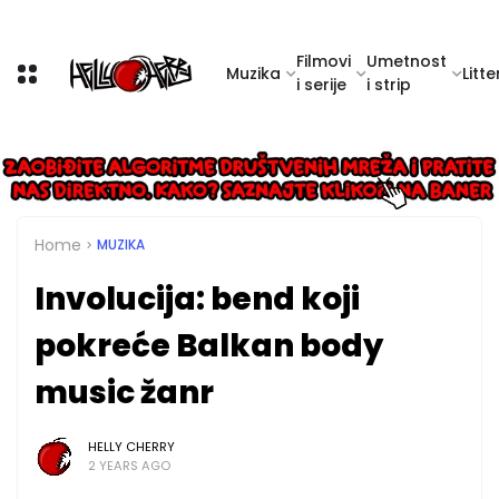
Filmovi
Umetnost
Muzika
Litte
i serije
i strip
Home
MUZIKA
Involucija: bend koji
pokreće Balkan body
music žanr
HELLY CHERRY
2 YEARS AGO