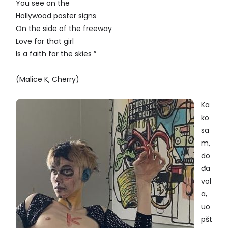
You see on the
Hollywood poster signs
On the side of the freeway
Love for that girl
Is a faith for the skies ”
(Malice K, Cherry)
Ka
ko
sa
m,
do
đa
vol
a,
uo
pšt