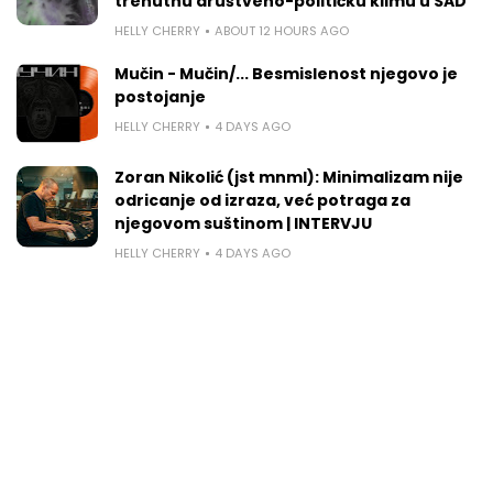
trenutnu društveno-političku klimu u SAD
HELLY CHERRY
ABOUT 12 HOURS AGO
Mučin - Mučin/... Besmislenost njegovo je
postojanje
HELLY CHERRY
4 DAYS AGO
Zoran Nikolić (jst mnml): Minimalizam nije
odricanje od izraza, već potraga za
njegovom suštinom | INTERVJU
HELLY CHERRY
4 DAYS AGO