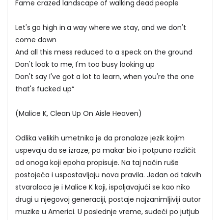
Fame crazed landscape of walking dead people
Let's go high in a way where we stay, and we don't
come down
And all this mess reduced to a speck on the ground
Don't look to me, I'm too busy looking up
Don't say I've got a lot to learn, when you're the one
that's fucked up“
(Malice K, Clean Up On Aisle Heaven)
Odlika velikih umetnika je da pronalaze jezik kojim
uspevaju da se izraze, pa makar bio i potpuno različit
od onoga koji epoha propisuje. Na taj način ruše
postojeća i uspostavljaju nova pravila. Jedan od takvih
stvaralaca je i Malice K koji, ispoljavajući se kao niko
drugi u njegovoj generaciji, postaje najzanimljiviji autor
muzike u Americi. U poslednje vreme, sudeći po jutjub