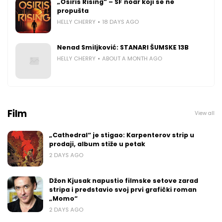
„Osiris Rising“ – SF noar koji se ne
propušta
HELLY CHERRY
18 DAYS AGO
Nenad Smiljković: STANARI ŠUMSKE 13B
HELLY CHERRY
ABOUT A MONTH AGO
Film
View all
„Cathedral“ je stigao: Karpenterov strip u
prodaji, album stiže u petak
2 DAYS AGO
Džon Kjusak napustio filmske setove zarad
stripa i predstavio svoj prvi grafički roman
„Momo“
2 DAYS AGO