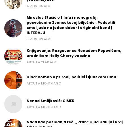
4 MONTHS AGO
Miroslav Stašić o filmu i monografiji
posvećenim Zvoncekovoj bilježnici: Podsetili
smo ljude na jedan dobar i originalni bend |
INTERVJU
5 MONTHS AGO
Knjigovanje: Razgovor sa Nenadom Popovićem,
urednikom Helly Cherry vebzina
ABOUT A YEAR AGO
Dina: Roman o prirodi, politici i ljudskom umu
ABOUT A MONTH AGO
Nenad Smiljković: CIMER
ABOUT A MONTH AGO
Nada kao poslednja reč: „Prah“ Hjua Hauija i kraj