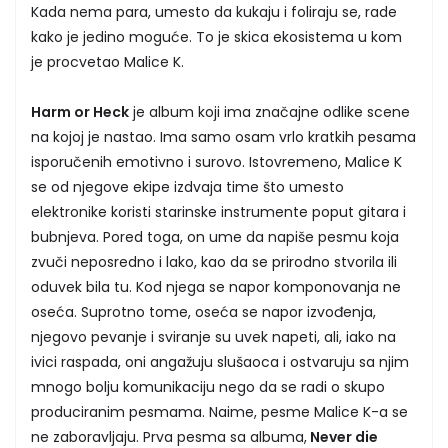
Kada nema para, umesto da kukaju i foliraju se, rade
kako je jedino moguće. To je skica ekosistema u kom
je procvetao Malice K.
Harm or Heck
je album koji ima značajne odlike scene
na kojoj je nastao. Ima samo osam vrlo kratkih pesama
isporučenih emotivno i surovo. Istovremeno, Malice K
se od njegove ekipe izdvaja time što umesto
elektronike koristi starinske instrumente poput gitara i
bubnjeva. Pored toga, on ume da napiše pesmu koja
zvuči neposredno i lako, kao da se prirodno stvorila ili
oduvek bila tu. Kod njega se napor komponovanja ne
oseća. Suprotno tome, oseća se napor izvođenja,
njegovo pevanje i sviranje su uvek napeti, ali, iako na
ivici raspada, oni angažuju slušaoca i ostvaruju sa njim
mnogo bolju komunikaciju nego da se radi o skupo
produciranim pesmama. Naime, pesme Malice K-a se
ne zaboravljaju. Prva pesma sa albuma,
Never die