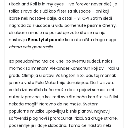
(Rock and Roll is in my eyes, I live forever never die), je
toliko sirova da služi kao filter za slušaoce – oni koji
izdrže nek nastave dalje, a ostali – STOP! Zatim sledi
nagrada za slušaoce u vidu pomenute pesme Cherry,
ali album nimalo ne posustaje zato što se na nju
nastavlja
Beautyful people
koja nije ništa drugo nego
himna cele generacije
.
Iza pseudonima Malice K se, po svemu sudeći, nalazi
momak sa imenom Alexander Konschuh koji živi i radi u
gradu Olimpija u državi Vašington. Eto, baš taj momak
je neka vrsta Pola Makartnija današnjice. Da li u svetu
velikih izdavačkih kuća može da se pojavi samostalni
autor iz provincije koji radi sve šta hoće kao što su Bitlsi
nekada mogli? Naravno da ne može. Svetom
popularne muzike upravljaju biznis planovi, najnoviji
softverski plaginovi i proračunati rizici. Sa druge strane,
podzemlje je i dalje slobodno. Tamo će nastati neki