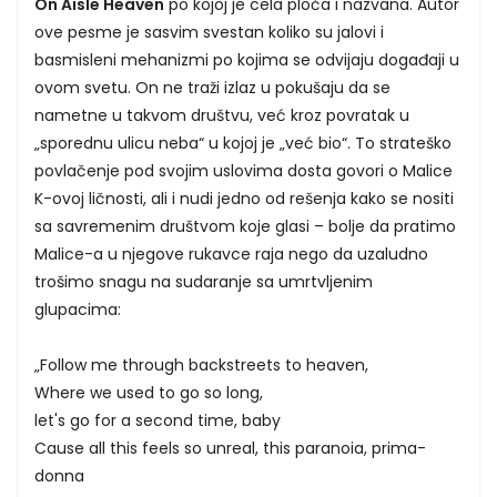
On Aisle Heaven
po kojoj je cela ploča i nazvana. Autor
ove pesme je sasvim svestan koliko su jalovi i
basmisleni mehanizmi po kojima se odvijaju događaji u
ovom svetu. On ne traži izlaz u pokušaju da se
nametne u takvom društvu, već kroz povratak u
„sporednu ulicu neba“ u kojoj je „već bio“. To strateško
povlačenje pod svojim uslovima dosta govori o Malice
K-ovoj ličnosti, ali i nudi jedno od rešenja kako se nositi
sa savremenim društvom koje glasi – bolje da pratimo
Malice-a u njegove rukavce raja nego da uzaludno
trošimo snagu na sudaranje sa umrtvljenim
glupacima:
„Follow me through backstreets to heaven,
Where we used to go so long,
let's go for a second time, baby
Cause all this feels so unreal, this paranoia, prima-
donna