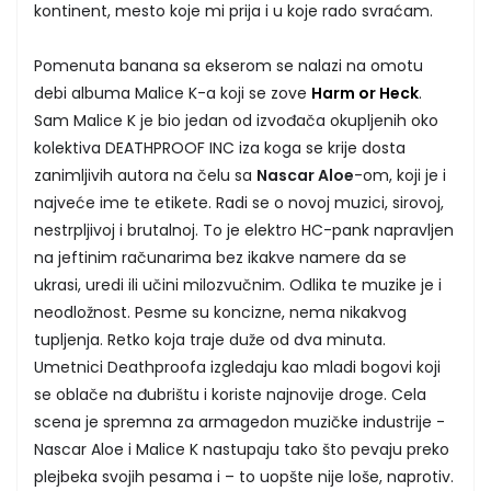
kontinent, mesto koje mi prija i u koje rado svraćam.
Pomenuta banana sa ekserom se nalazi na omotu
debi albuma Malice K-a koji se zove
Harm or Heck
.
Sam Malice K je bio jedan od izvođača okupljenih oko
kolektiva DEATHPROOF INC iza koga se krije dosta
zanimljivih autora na čelu sa
Nascar Aloe
-om, koji je i
najveće ime te etikete. Radi se o novoj muzici, sirovoj,
nestrpljivoj i brutalnoj. To je elektro HC-pank napravljen
na jeftinim računarima bez ikakve namere da se
ukrasi, uredi ili učini milozvučnim. Odlika te muzike je i
neodložnost. Pesme su koncizne, nema nikakvog
tupljenja. Retko koja traje duže od dva minuta.
Umetnici Deathproofa izgledaju kao mladi bogovi koji
se oblače na đubrištu i koriste najnovije droge. Cela
scena je spremna za armagedon muzičke industrije -
Nascar Aloe i Malice K nastupaju tako što pevaju preko
plejbeka svojih pesama i – to uopšte nije loše, naprotiv.