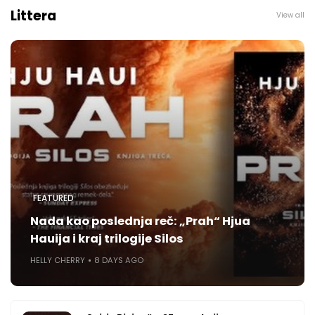
Littera
View all
FEATURED
Nada kao poslednja reč: „Prah“ Hjua
Hauija i kraj trilogije Silos
HELLY CHERRY
8 DAYS AGO