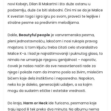
novi Kobejn, Dilan ili Makartni i što duže ostanu u
podzemlju, duže će biti slobodni. Čini mi se da je Malice
K svestan toga i igra igru po svom, praveći te lepljive i
strašne pesme sa predivnim melodijama.
Dakle,
Beautyful people
je vanvremenska pesma,
pleni jednostavnošću, lakoćom i nosi rukopis pravog
majstora. U tom ključu treba čitati celo stvaralaštvo
Malice K-a. I kad je najraštimovaniji i puknutog glasa, to
nimalo ne umanjuje njegovu genijalnost – naprotiv,
čovek je našao način da sve nesavršenosti rade za
njega i pokaže nam da imamo posla sa živim, mislećim
bićem koje dela instiktivno i neposredno. Napokon,
neko ko je daleko, generacijski udaljen, a sa kojim
mogu da sudarim etičke i estetske vrednosti.
Do kraja,
Harm or Heck
ide furiozno, pesmama koje
traju ispod ili tek preko dva minuta. Na albumu nema