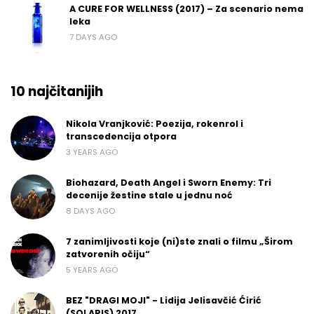
A CURE FOR WELLNESS (2017) – Za scenario nema
leka
7 DAYS AGO
10 najčitanijih
Nikola Vranjković: Poezija, rokenrol i
transcedencija otpora
3 YEARS AGO
Biohazard, Death Angel i Sworn Enemy: Tri
decenije žestine stale u jednu noć
8 DAYS AGO
7 zanimljivosti koje (ni)ste znali o filmu „Širom
zatvorenih očiju“
5 YEARS AGO
BEZ "DRAGI MOJI" - Lidija Jelisavčić Ćirić
(SOLARIS) 2017