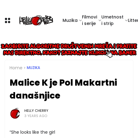
Filmovi
Umetnost
Muzika
Litte
i serije
i strip
Home
MUZIKA
Malice K je Pol Makartni
današnjice
HELLY CHERRY
3 YEARS AGO
“She looks like the girl