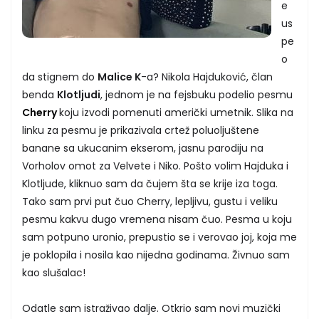
e
us
pe
o
da stignem do
Malice K
-a? Nikola Hajduković, član
benda
Klotljudi
, jednom je na fejsbuku podelio pesmu
Cherry
koju izvodi pomenuti američki umetnik. Slika na
linku za pesmu je prikazivala crtež poluoljuštene
banane sa ukucanim ekserom, jasnu parodiju na
Vorholov omot za Velvete i Niko. Pošto volim Hajduka i
Klotljude, kliknuo sam da čujem šta se krije iza toga.
Tako sam prvi put čuo Cherry, lepljivu, gustu i veliku
pesmu kakvu dugo vremena nisam čuo. Pesma u koju
sam potpuno uronio, prepustio se i verovao joj, koja me
je poklopila i nosila kao nijedna godinama. Živnuo sam
kao slušalac!
Odatle sam istraživao dalje. Otkrio sam novi muzički