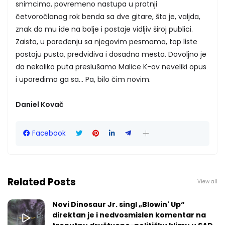
snimcima, povremeno nastupa u pratnji
četvoročlanog rok benda sa dve gitare, što je, valjda,
znak da mu ide na bolje i postaje vidljiv široj publici.
Zaista, u poređenju sa njegovim pesmama, top liste
postaju pusta, predvidiva i dosadna mesta. Dovoljno je
da nekoliko puta preslušamo Malice K-ov neveliki opus
i uporedimo ga sa... Pa, bilo čim novim.
Daniel Kovač
Facebook
Related Posts
View all
Novi Dinosaur Jr. singl „Blowin' Up“
direktan je i nedvosmislen komentar na