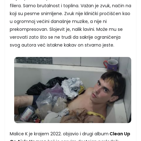
filera. Samo brutalnost i toplina. Važan je zvuk, način na
koji su pesme snimljene. Zvuk nije klinički pročišćen kao
u ogromnoj većini današnje muzike, a nije ni
prekompresovan. Slojevit je, nalik lavini. Može mu se
verovati zato što se ne trudi da sakrije ograničenja
svog autora već istakne kakav on stvarno jeste.
Malice K je krajem 2022. objavio i drugi album
Clean Up