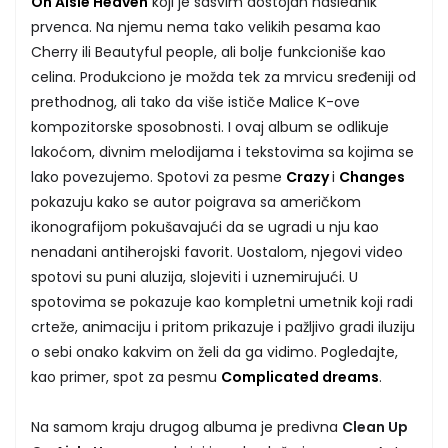
On Aisle Heaven
koji je sasvim dostojan naslednik
prvenca. Na njemu nema tako velikih pesama kao
Cherry ili Beautyful people, ali bolje funkcioniše kao
celina. Produkciono je možda tek za mrvicu sređeniji od
prethodnog, ali tako da više ističe Malice K-ove
kompozitorske sposobnosti. I ovaj album se odlikuje
lakoćom, divnim melodijama i tekstovima sa kojima se
lako povezujemo. Spotovi za pesme
Crazy
i
Changes
pokazuju kako se autor poigrava sa američkom
ikonografijom pokušavajući da se ugradi u nju kao
nenadani antiherojski favorit. Uostalom, njegovi video
spotovi su puni aluzija, slojeviti i uznemirujući. U
spotovima se pokazuje kao kompletni umetnik koji radi
crteže, animaciju i pritom prikazuje i pažljivo gradi iluziju
o sebi onako kakvim on želi da ga vidimo. Pogledajte,
kao primer, spot za pesmu
Complicated dreams
.
Na samom kraju drugog albuma je predivna
Clean Up