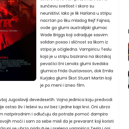
sunčevu svetlost i skoro su
neuništivi. Iako je lik Harlana u stripu
nacrtan po liku mladog Rejf Fajnsa,
ovde ga glumi australijski glumac
Wade Briggs koji odradjuje sasvim
solidan posao i sličnost sa likom iz
stripa je očigledna. Vampiricu Teslu
koja je u stripu bazirana na škotskoj
pevačici Eni Lenoks glumi švedska
glumica Frida Gustavsson, dok Emila
Kurjaka glumi Škot Stuart Martin koji
je po meni i izneo film.
šoj Jugoslaviji devedesetih. Vojna jedinica koju predvodi
e ostao živ i leševi su svi bez i jedne kapi krvi. Oni ubrzo
im natprirodnim i odlučuju da potraže pomoć dampira
svojih moći i sam za sebe misli da je prevarant koji koristi
Grupi se ubrzo pridružuje i prelepa vampirica Tesla i oni