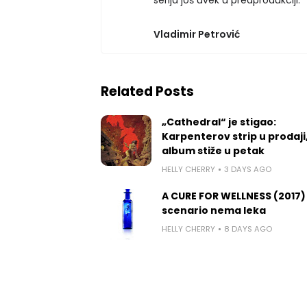
Vladimir Petrović
Related Posts
„Cathedral“ je stigao:
Karpenterov strip u prodaji
album stiže u petak
HELLY CHERRY
3 DAYS AGO
A CURE FOR WELLNESS (2017)
scenario nema leka
HELLY CHERRY
8 DAYS AGO