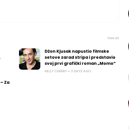
View all
Džon Kjusak napustio filmske
,
setove zarad stripa i predstavio
svoj prvi grafički roman „Momo“
HELLY CHERRY
3 DAYS AGO
 – Za