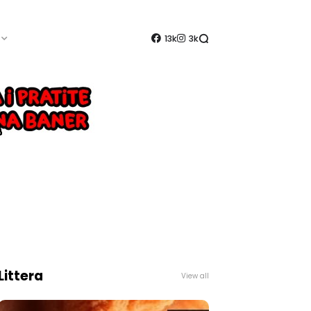
13k
3k
Littera
View all