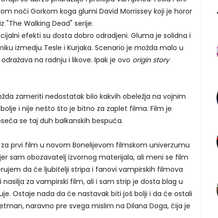
om noći Gorkom koga glumi David Morrissey koji je horor
 "The Walking Dead" serije.
ecijalni efekti su dosta dobro odradjeni. Gluma je solidna i
miku izmedju Tesle i Kurjaka. Scenario je možda malo u
 odražava na radnju i likove. Ipak je ovo
origin story
žda zameriti nedostatak bilo kakvih obeležja na vojnim
lje i nije nešto što je bitno za zaplet filma. Film je
oseća se taj duh balkanskih bespuća.
i i za prvi film u novom Bonelijevom filmskom univerzumu
 jer sam obozavatelj izvornog materijala, ali meni se film
erujem da će ljubitelji stripa i fanovi vampirskih filmova
i nasilja za vampirski film, ali i sam strip je dosta blag u
e. Ostaje nada da će nastavak biti još bolji i da će ostali
i tretman, naravno pre svega mislim na Dilana Doga, čija je