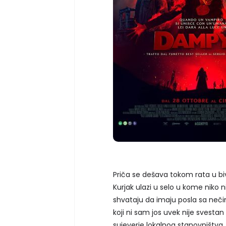
Priča se dešava tokom rata u biv
Kurjak ulazi u selo u kome niko nij
shvataju da imaju posla sa neč
koji ni sam jos uvek nije svestan 
sujeverje lokalnog stanovništva. 