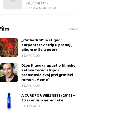
HELLY CHERRY
ABOUT A MONTH AGO
Film
View all
„Cathedral“ je stigao:
Karpenterov strip u prodaji,
album stiže u petak
3 DAYS AGO
Džon Kjusak napustio filmske
setove zarad stripa i
predstavio svoj prvi grafički
roman „Momo“
3 DAYS AGO
A CURE FOR WELLNESS (2017) –
Za scenario nema leka
8 DAYS AGO