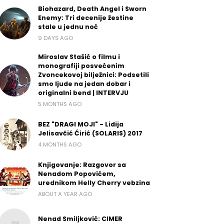
Biohazard, Death Angel i Sworn
Enemy: Tri decenije žestine
stale u jednu noć
9 DAYS AGO
Miroslav Stašić o filmu i
monografiji posvećenim
Zvoncekovoj bilježnici: Podsetili
smo ljude na jedan dobar i
originalni bend | INTERVJU
5 MONTHS AGO
BEZ "DRAGI MOJI" - Lidija
Jelisavčić Ćirić (SOLARIS) 2017
4 MONTHS AGO
Knjigovanje: Razgovor sa
Nenadom Popovićem,
urednikom Helly Cherry vebzina
ABOUT A YEAR AGO
Nenad Smiljković: CIMER