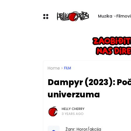
Muzika
Filmovi 
Home
FILM
Dampyr (2023): Poč
univerzuma
HELLY CHERRY
3 YEARS AGO
Žanr: Horor/akcija