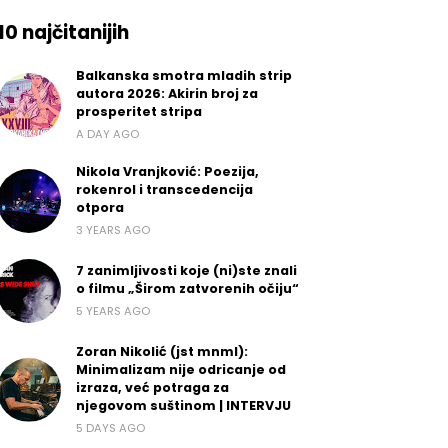
10 najčitanijih
Balkanska smotra mladih strip
autora 2026: Akirin broj za
prosperitet stripa
A DAY AGO
Nikola Vranjković: Poezija,
rokenrol i transcedencija
otpora
3 YEARS AGO
7 zanimljivosti koje (ni)ste znali
o filmu „Širom zatvorenih očiju“
5 YEARS AGO
Zoran Nikolić (jst mnml):
Minimalizam nije odricanje od
izraza, već potraga za
njegovom suštinom | INTERVJU
5 DAYS AGO