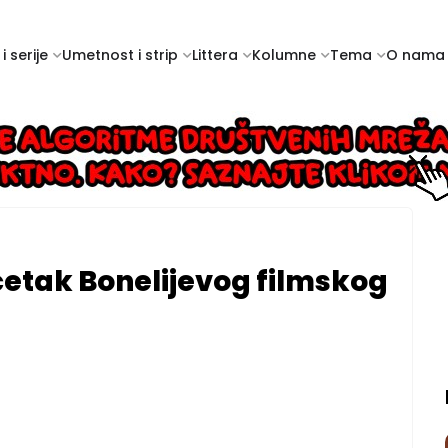
i serije
Umetnost i strip
Littera
Kolumne
Tema
O nama
etak Bonelijevog filmskog