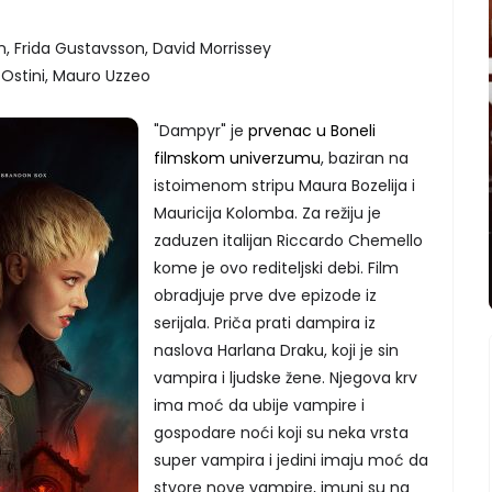
n, Frida Gustavsson, David Morrissey
 Ostini, Mauro Uzzeo
"Dampyr" je
prvenac u Boneli
filmskom univerzumu
, baziran na
istoimenom stripu Maura Bozelija i
Mauricija Kolomba. Za režiju je
zaduzen italijan Riccardo Chemello
kome je ovo rediteljski debi. Film
obradjuje prve dve epizode iz
serijala. Priča prati dampira iz
naslova Harlana Draku, koji je sin
vampira i ljudske žene. Njegova krv
ima moć da ubije vampire i
gospodare noći koji su neka vrsta
super vampira i jedini imaju moć da
stvore nove vampire, imuni su na