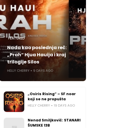
FEATURED
Nada kao poslednja reč:
„Prah“ Hjua Hauija i kraj
trilogije Silos
HELLY CHERRY
9 DAYS AGO
„Osiris Rising“ – SF noar
koji se ne propušta
HELLY CHERRY
19 DAYS AGO
Nenad Smiljković: STANARI
ŠUMSKE 13B