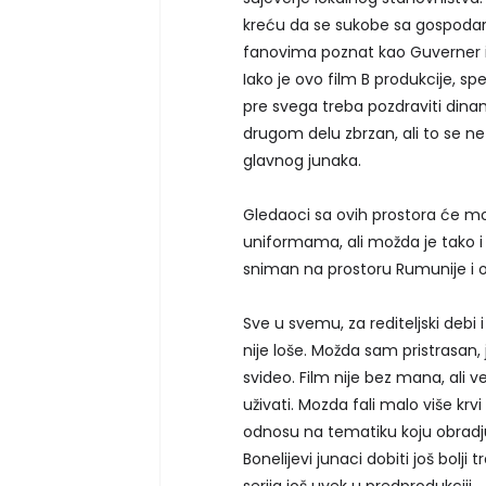
kreću da se sukobe sa gospodar
fanovima poznat kao Guverner iz
Iako je ovo film B produkcije, sp
pre svega treba pozdraviti dina
drugom delu zbrzan, ali to se ne
glavnog junaka.
Gledaoci sa ovih prostora će mo
uniformama, ali možda je tako i bo
sniman na prostoru Rumunije i 
Sve u svemu, za rediteljski deb
nije loše. Možda sam pristrasan,
svideo. Film nije bez mana, ali v
uživati. Mozda fali malo više krvi 
odnosu na tematiku koju obradjuj
Bonelijevi junaci dobiti još bolj
serija još uvek u predprodukciji.