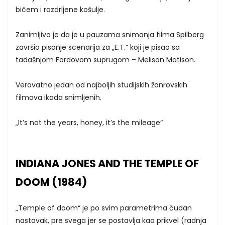
bičem i razdrljene košulje.
Zanimljivo je da je u pauzama snimanja filma Spilberg
završio pisanje scenarija za „E.T.“ koji je pisao sa
tadašnjom Fordovom suprugom – Melison Matison.
Verovatno jedan od najboljih studijskih žanrovskih
filmova ikada snimljenih.
„It’s not the years, honey, it’s the mileage“
INDIANA JONES AND THE TEMPLE OF
DOOM (1984)
„Temple of doom“ je po svim parametrima čudan
nastavak, pre svega jer se postavlja kao prikvel (radnja