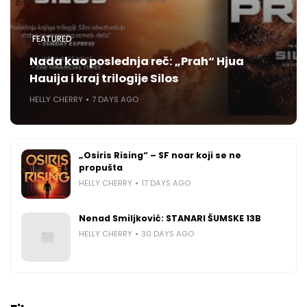
FEATURED
Nada kao poslednja reč: „Prah“ Hjua
Hauija i kraj trilogije Silos
HELLY CHERRY
7 DAYS AGO
„Osiris Rising“ – SF noar koji se ne
propušta
HELLY CHERRY
17 DAYS AGO
Nenad Smiljković: STANARI ŠUMSKE 13B
HELLY CHERRY
30 DAYS AGO