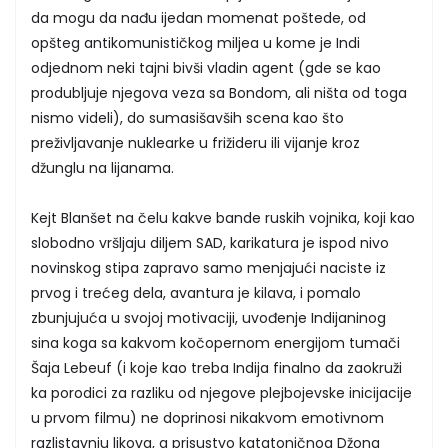
da mogu da nađu ijedan momenat poštede, od
opšteg antikomunističkog miljea u kome je Indi
odjednom neki tajni bivši vladin agent (gde se kao
produbljuje njegova veza sa Bondom, ali ništa od toga
nismo videli), do sumasišavših scena kao što
preživljavanje nuklearke u frižideru ili vijanje kroz
džunglu na lijanama.
Kejt Blanšet na čelu kakve bande ruskih vojnika, koji kao
slobodno vršljaju diljem SAD, karikatura je ispod nivo
novinskog stipa zapravo samo menjajući naciste iz
prvog i trećeg dela, avantura je kilava, i pomalo
zbunjujuća u svojoj motivaciji, uvođenje Indijaninog
sina koga sa kakvom kočopernom energijom tumači
Šaja Lebeuf (i koje kao treba Indija finalno da zaokruži
ka porodici za razliku od njegove plejbojevske inicijacije
u prvom filmu) ne doprinosi nikakvom emotivnom
razlistavnju likova, a prisustvo katatoničnog Džona