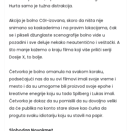
Hurta samo je tužna distrakcija.
Akcija je bolno CGI-izovana, skoro da ništa nije
snimano sa kaskaderima i na pravim lokacijama, čak
se i pikseli džunglaste scenografije bolno vide u
pozadini i sve deluje nekako neautentično i veštački. A
što manje kažemo o kraju filma koji više priliči seriji
Dosije X, to bolje.
Četvorka je bolno omanula na svakom koraku,
podsećajući nas da su ovi filmovi imali svoje vreme i
mesto i da su umogome bili proizvod svoje epohe i
kreativne enegrije koju su tada Spilberg i Lukas imali.
Četvorka je dokaz da su pomislili da su dovoljno veliki
da će publika na konto stare slave kao ćurka da
proguta svaku idiotariju koju su stavili na papir.
Slobodan Novokmet