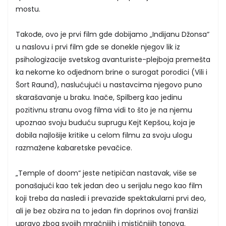
mostu.
Takođe, ovo je prvi film gde dobijamo „Indijanu Džonsa“
u naslovu i prvi film gde se donekle njegov lik iz
psihologizacije svetskog avanturiste-plejboja premešta
ka nekome ko odjednom brine o surogat porodici (Vili i
Šort Raund), naslućujući u nastavcima njegovo puno
skarašavanje u braku. Inače, Spilberg kao jedinu
pozitivnu stranu ovog filma vidi to što je na njemu
upoznao svoju buduću suprugu Kejt Kepšou, koja je
dobila najlošije kritike u celom filmu za svoju ulogu
razmažene kabaretske pevačice.
„Temple of doom“ jeste netipičan nastavak, više se
ponašajući kao tek jedan deo u serijalu nego kao film
koji treba da nasledi i prevaziđe spektakularni prvi deo,
ali je bez obzira na to jedan fin doprinos ovoj franšizi
upravo zbog svojih mračnijih i mističnijih tonova.