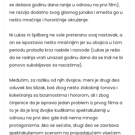
se dešava godinu dana ranije u odnosu na prvi film),
ne razvija dodatno svog glavnog junaka i smešta ga u
nešto mračnije i hororičnije okruženje.
Ni Lukas ni Spilberg ne vole preterano ovaj nastavak, a
on se ispostavio nešto mračnijim jer su obojica u tom
periodu prolazila kroz raskide i razvode (Lukas je rešio
da se radnja vrati unazad godinu dana da se Indi ne bi
ponovo sukobljavao sa nacistima).
Međutim, za razliku od njih dvojice, meni je drugi deo
oduvek bio blizak, baš zbog nešto zlokobniji tonova i
koketiranja sa bizarnostima i hororom, ali i zbog
činjenice da je ispravio jedan problem iz prvog filma a
to je da je kraj dvojke kudikamo spektakularniji u
odnosu na prvi deo gde Indi nema mnogo
protagonizma. Ako se sećate, drugi deo se završava
spektakularnom scenom na propadajućem visećem