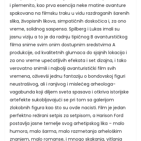
i plemenito, kao prva esencija neke matine avanture
spakovana na filmsku traku u vidu razdraganih šarenih
slika, živopisnih likova, simpatičnih doskočica i, za ono
vreme, solidnog saspensa. Spilberg i Lukas imali su
jasnu viziju a to je da radnju tipičnog B avanturstičkog
filma snime svim onim dostupnim sredstvima A
produkcije, od kvalitetnih glumaca do sjajnih lokacija i
za ono vreme upečatljivih efekata i set dizajna, i tako
verovatno snimili i najbolji avanturistički film svih
vremena, oživevši jednu fantaziju o bondovskoj figuri
neustrašivog, ali i ranjivog i mislećeg arheologa-
vagabunda koji diljem sveta spasava i otkriva istorijske
artefekte sukobljavajući se pri tom sa galerijom
zlokobnih figura kao što su ovde nacisti. Film je jedan
perfektno režirani setpis za setpisom, a Harison Ford
postavlja jasne temelje svog arhetipskog lika – malo
humora, malo šarma, malo razmetanja arheloškim
znanjem, malo romanse, i mnogo skakanja, vitlanja