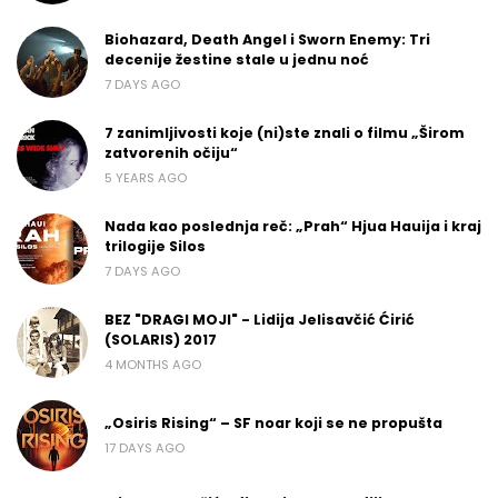
Biohazard, Death Angel i Sworn Enemy: Tri
decenije žestine stale u jednu noć
7 DAYS AGO
7 zanimljivosti koje (ni)ste znali o filmu „Širom
zatvorenih očiju“
5 YEARS AGO
Nada kao poslednja reč: „Prah“ Hjua Hauija i kraj
trilogije Silos
7 DAYS AGO
BEZ "DRAGI MOJI" - Lidija Jelisavčić Ćirić
(SOLARIS) 2017
4 MONTHS AGO
„Osiris Rising“ – SF noar koji se ne propušta
17 DAYS AGO