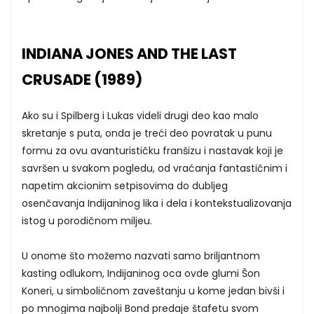
INDIANA JONES AND THE LAST
CRUSADE (1989)
Ako su i Spilberg i Lukas videli drugi deo kao malo
skretanje s puta, onda je treći deo povratak u punu
formu za ovu avanturističku franšizu i nastavak koji je
savršen u svakom pogledu, od vraćanja fantastičnim i
napetim akcionim setpisovima do dubljeg
osenčavanja Indijaninog lika i dela i kontekstualizovanja
istog u porodičnom miljeu.
U onome što možemo nazvati samo briljantnom
kasting odlukom, Indijaninog oca ovde glumi Šon
Koneri, u simboličnom zaveštanju u kome jedan bivši i
po mnogima najbolji Bond predaje štafetu svom