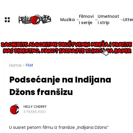
Filmovi
Umetnost
Muzika
Litte
i serije
i strip
Home
FILM
Podsećanje na Indijana
Džons franšizu
HELLY CHERRY
3 YEARS AGO
U susret petom filmu iz franšize „Indijana Džons“