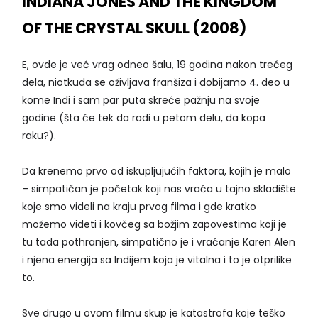
INDIANA JONES AND THE KINGDOM
OF THE CRYSTAL SKULL (2008)
E, ovde je već vrag odneo šalu, 19 godina nakon trećeg
dela, niotkuda se oživljava franšiza i dobijamo 4. deo u
kome Indi i sam par puta skreće pažnju na svoje
godine (šta će tek da radi u petom delu, da kopa
raku?).
Da krenemo prvo od iskupljujućih faktora, kojih je malo
– simpatičan je početak koji nas vraća u tajno skladište
koje smo videli na kraju prvog filma i gde kratko
možemo videti i kovčeg sa božjim zapovestima koji je
tu tada pothranjen, simpatično je i vraćanje Karen Alen
i njena energija sa Indijem koja je vitalna i to je otprilike
to.
Sve drugo u ovom filmu skup je katastrofa koje teško