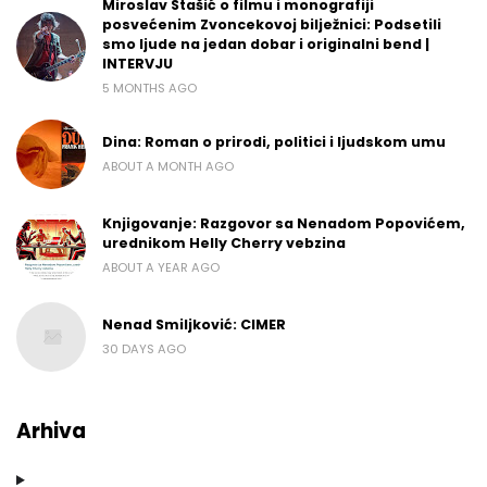
Miroslav Stašić o filmu i monografiji
posvećenim Zvoncekovoj bilježnici: Podsetili
smo ljude na jedan dobar i originalni bend |
INTERVJU
5 MONTHS AGO
Dina: Roman o prirodi, politici i ljudskom umu
ABOUT A MONTH AGO
Knjigovanje: Razgovor sa Nenadom Popovićem,
urednikom Helly Cherry vebzina
ABOUT A YEAR AGO
Nenad Smiljković: CIMER
30 DAYS AGO
Arhiva