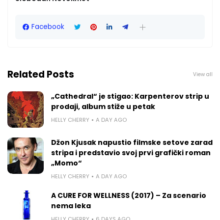
Facebook
Related Posts
View all
„Cathedral“ je stigao: Karpenterov strip u
prodaji, album stiže u petak
HELLY CHERRY
A DAY AGO
Džon Kjusak napustio filmske setove zarad
stripa i predstavio svoj prvi grafički roman
„Momo“
HELLY CHERRY
A DAY AGO
A CURE FOR WELLNESS (2017) – Za scenario
nema leka
HELLY CHERRY
6 DAYS AGO