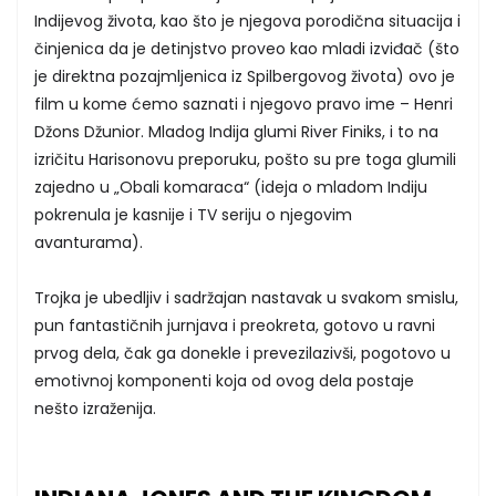
Indijevog života, kao što je njegova porodična situacija i
činjenica da je detinjstvo proveo kao mladi izviđač (što
je direktna pozajmljenica iz Spilbergovog života) ovo je
film u kome ćemo saznati i njegovo pravo ime – Henri
Džons Džunior. Mladog Indija glumi River Finiks, i to na
izričitu Harisonovu preporuku, pošto su pre toga glumili
zajedno u „Obali komaraca“ (ideja o mladom Indiju
pokrenula je kasnije i TV seriju o njegovim
avanturama).
Trojka je ubedljiv i sadržajan nastavak u svakom smislu,
pun fantastičnih jurnjava i preokreta, gotovo u ravni
prvog dela, čak ga donekle i prevezilazivši, pogotovo u
emotivnoj komponenti koja od ovog dela postaje
nešto izraženija.