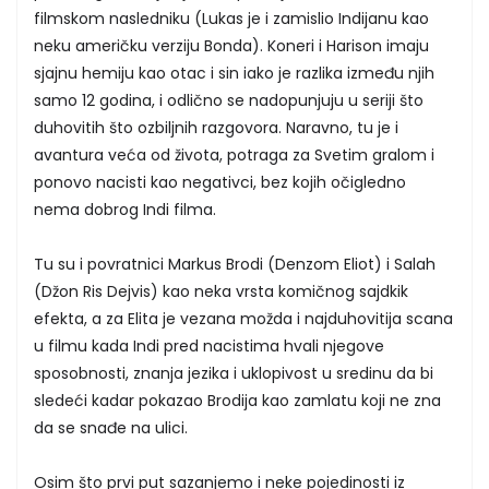
filmskom nasledniku (Lukas je i zamislio Indijanu kao
neku američku verziju Bonda). Koneri i Harison imaju
sjajnu hemiju kao otac i sin iako je razlika između njih
samo 12 godina, i odlično se nadopunjuju u seriji što
duhovitih što ozbiljnih razgovora. Naravno, tu je i
avantura veća od života, potraga za Svetim gralom i
ponovo nacisti kao negativci, bez kojih očigledno
nema dobrog Indi filma.
Tu su i povratnici Markus Brodi (Denzom Eliot) i Salah
(Džon Ris Dejvis) kao neka vrsta komičnog sajdkik
efekta, a za Elita je vezana možda i najduhovitija scana
u filmu kada Indi pred nacistima hvali njegove
sposobnosti, znanja jezika i uklopivost u sredinu da bi
sledeći kadar pokazao Brodija kao zamlatu koji ne zna
da se snađe na ulici.
Osim što prvi put sazanjemo i neke pojedinosti iz