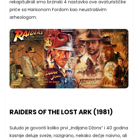
rekapitulirali smo brzinski 4 nastavka ove avaturističke
priče sa Harisonom Fordom kao neustrašivim
arheologom.
RAIDERS OF THE LOST ARK (1981)
Suludo je govoriti koliko prvi „Indijana Džons“ i 40 godina
kasnije deluje sveže, razigrano, nekako dečje naivno, ali