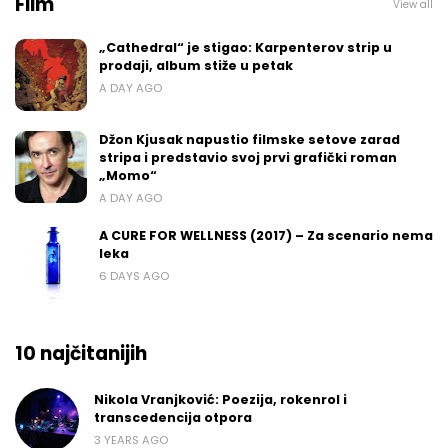
Film
View all
„Cathedral“ je stigao: Karpenterov strip u
prodaji, album stiže u petak
A DAY AGO
Džon Kjusak napustio filmske setove zarad
stripa i predstavio svoj prvi grafički roman
„Momo“
A DAY AGO
A CURE FOR WELLNESS (2017) – Za scenario nema
leka
6 DAYS AGO
10 najčitanijih
Nikola Vranjković: Poezija, rokenrol i
transcedencija otpora
3 YEARS AGO