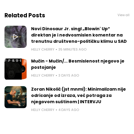
Related Posts
View all
Novi Dinosaur Jr. singl „Blowin' Up“
direktan je i nedvosmislen komentar na
trenutnu društveno-političku klimu u SAD
HELLY CHERRY
35 MINUTES AGO
Mučin - Mučin/... Besmislenost njegovo je
postojanje
HELLY CHERRY
3 DAYS AGO
Zoran Nikolić (jst mnml): Minimalizam nije
odricanje od izraza, već potraga za
njegovom suštinom | INTERVJU
HELLY CHERRY
4 DAYS AGO