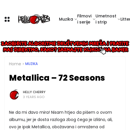
Filmovi
Umetnost
Muzika
Litte
i serije
i strip
Home
MUZIKA
Metallica – 72 Seasons
HELLY CHERRY
3 YEARS AGO
Ne da mi đavo mira! Nisam htjeo da pišem o ovom
albumu, jer je dosta razloga zbog čega je izlišno, ali,
ovo je ipak Metallica, obožavana i omražena od