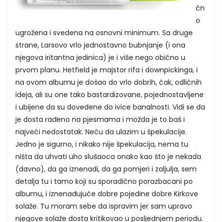
čn
o
ugrožena i svedena na osnovni minimum. Sa druge
strane, Larsovo vrlo jednostavno bubnjanje (i ona
njegova iritantna jedinica) je i više nego obično u
prvom planu. Hetfield je majstor rifa i downpickinga, i
na ovom albumu je došao do vrlo dobrih, čak, odličnih
ideja, ali su one tako bastardizovane, pojednostavljene
i ubijene da su dovedene do ivice banalnosti. Vidi se da
je dosta rađeno na pjesmama i možda je to baš i
najveći nedostatak. Neću da ulazim u špekulacije.
Jedno je sigurno, i nikako nije špekulacija, nema tu
ništa da uhvati uho slušaoca onako kao što je nekada
(davno), da ga iznenadi, da ga pomjeri i zaljulja, sem
detalja tu i tamo koji su sporadično porazbacani po
albumu, i iznenađujuće dobre pojedine dobre Kirkove
solaže. Tu moram sebe da ispravim jer sam upravo
njegove solaže dosta kritikovao u posljednjem periodu.