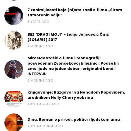
7 zanimljivosti koje (ni)ste znali o filmu „Širom
zatvorenih očiju“
5 YEARS AGO
BEZ "DRAGI MOJI" - Lidija Jelisavčić Ćirić
(SOLARIS) 2017
4 MONTHS AGO
Miroslav Stašić o filmu i monografiji
posvećenim Zvoncekovoj bilježnici: Podsetili
smo ljude na jedan dobar i originalni bend |
INTERVJU
5 MONTHS AGO
Knjigovanje: Razgovor sa Nenadom Popovićem,
urednikom Helly Cherry vebzina
ABOUT A YEAR AGO
Dina: Roman o prirodi, politici i ljudskom umu
ABOUT A MONTH AGO