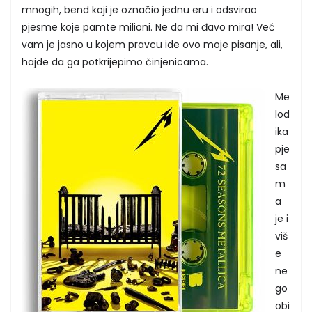
mnogih, bend koji je označio jednu eru i odsvirao
pjesme koje pamte milioni. Ne da mi đavo mira! Već
vam je jasno u kojem pravcu ide ovo moje pisanje, ali,
hajde da ga potkrijepimo činjenicama.
Me
lod
ika
pje
sa
m
a
je i
viš
e
ne
go
obi