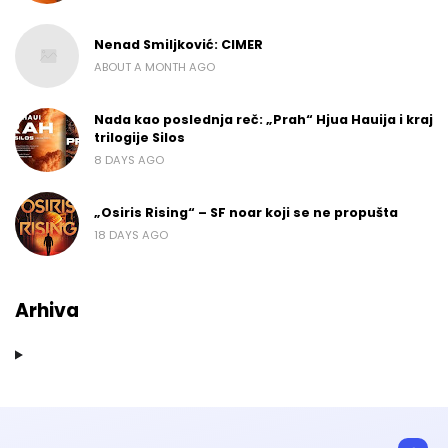
Nenad Smiljković: CIMER
ABOUT A MONTH AGO
Nada kao poslednja reč: „Prah“ Hjua Hauija i kraj
trilogije Silos
8 DAYS AGO
„Osiris Rising“ – SF noar koji se ne propušta
18 DAYS AGO
Arhiva