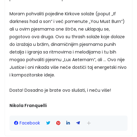
Moram pohvaliti pojedine Kirkove solaže (poput „If
darkness had a son“ i već pomenute „You Must Burn“)
ali u ovim pjesmama one štrče, ne uklapaju se,
pogotovo ova druga. Ovo su thrash solaže koje dolaze
do izražaja u bržim, dinamičnijim pjesmama punih
detalja i igranja sa ritmovima i melodijama i tu bih
mogao pohvaliti pjesmu „Lux Aeternam“, ali ... Ovo nije
Justice
i oni nikada više neće dostići taj energetski nivo
i kompozitorske ideje.
Dosta! Dosadno je brate ovo slušati, i neću više!
Nikola Franquelli
Facebook