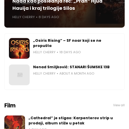
Nada kao poslednja reč: „Prah“ Hjua
Hauija i kraj trilogije Silos
HELLY CHERRY
8 DAYS AGO
„Osiris Rising“ – SF noar koji se ne
propušta
HELLY CHERRY
18 DAYS AGO
Nenad Smiljković: STANARI ŠUMSKE 13B
HELLY CHERRY
ABOUT A MONTH AGO
Film
View all
„Cathedral“ je stigao: Karpenterov strip u
prodaji, album stiže u petak