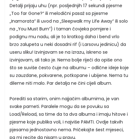
Detalji prijaju uhu (npr. posljednjih 17 sekundi pjesme
„Too far Gone?“ ili melodični pasaž sa pjesme
„Inamorata“ ili uvod na „Sleepwalk my Life Away“ ili solo
na „You Must Burn“) i taman čovjeka pomjere i
podignu mu nadu, ali je to kratkog daha i bend vrlo
brzo zalupeta u neki dosadni rif (i Larsovu jedinicu) da
useru sliku! Izvinjavam se na izrazu, iskreno se
izvinjavam, ali tako je. Nema bolje riječi da opiše ono
što se suviše često čuje na albumu – odlične ideje koje
su zauzdane, pokvarene, potkopane i ubijene. Nema tu
dileme niti malo. Par detalja ne čini cijeli album.
Porediti sa starim, onim najjačim albumima, je van
svake pameti. Paralele mogu da se povuku sa
Load/Reload, sa time da ta dva albuma i imaju hitove i
pjesme koje publika voli, i najviše PAMTI. Ovdje takvih
pjesama jednostavno nema. Pričekajte šest mjeseci,
pa mi recite da nisam u pravu.