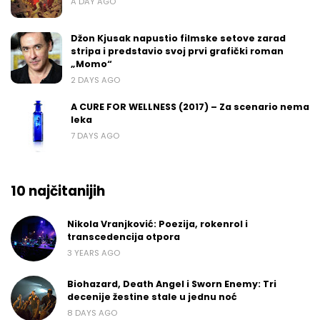
A DAY AGO
Džon Kjusak napustio filmske setove zarad
stripa i predstavio svoj prvi grafički roman
„Momo“
2 DAYS AGO
A CURE FOR WELLNESS (2017) – Za scenario nema
leka
7 DAYS AGO
10 najčitanijih
Nikola Vranjković: Poezija, rokenrol i
transcedencija otpora
3 YEARS AGO
Biohazard, Death Angel i Sworn Enemy: Tri
decenije žestine stale u jednu noć
8 DAYS AGO