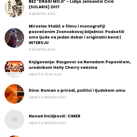
BEZ "DRAGI MOJI" - Lidija Jelisavčić Ćirić
(SOLARIS) 2017
4 MONTHS AGO
Miroslav Stašić o filmu i monografiji
posvećenim Zvoncekovoj bilježnici: Podsetili
smo ljude na jedan dobar i originalni bend |
INTERVJU
5 MONTHS AGO
Knjigovanje: Razgovor sa Nenadom Popovićem,
urednikom Helly Cherry vebzina
ABOUT A YEAR AGO
Dina: Roman o prirodi, politici i ljudskom umu
ABOUT A MONTH AGO
Nenad Smiljković: CIMER
ABOUT A MONTH AGO