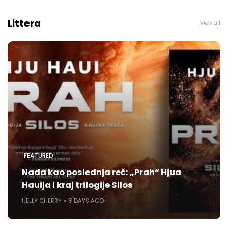
Littera
View all
FEATURED
Nada kao poslednja reč: „Prah“ Hjua
Hauija i kraj trilogije Silos
HELLY CHERRY
8 DAYS AGO