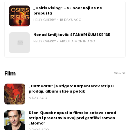
„Osiris Rising“ – SF noar koji se ne
propušta
HELLY CHERRY
18 DAYS AGO
Nenad Smiljković: STANARI ŠUMSKE 13B
HELLY CHERRY
ABOUT A MONTH AGO
Film
View all
„Cathedral“ je stigao: Karpenterov strip u
prodaji, album stiže u petak
A DAY AGO
Džon Kjusak napustio filmske setove zarad
stripa i predstavio svoj prvi grafički roman
„Momo“
2 DAYS AGO