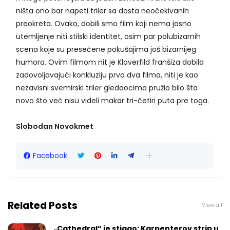
ništa ono bar napeti triler sa dosta neočekivanih
preokreta. Ovako, dobili smo film koji nema jasno
utemljenje niti stilski identitet, osim par polubizarnih
scena koje su presečene pokušajima još bizarnijeg
humora. Ovim filmom nit je Kloverfild franšiza dobila
zadovoljavajući konkluziju prva dva filma, niti je kao
nezavisni svemirski triler gledaocima pružio bilo šta
novo što već nisu videli makar tri-četiri puta pre toga.
Slobodan Novokmet
Facebook
Related Posts
View all
„Cathedral“ je stigao: Karpenterov strip u