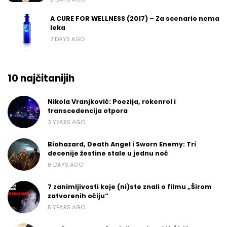
A CURE FOR WELLNESS (2017) – Za scenario nema
leka
7 DAYS AGO
10 najčitanijih
Nikola Vranjković: Poezija, rokenrol i
transcedencija otpora
3 YEARS AGO
Biohazard, Death Angel i Sworn Enemy: Tri
decenije žestine stale u jednu noć
8 DAYS AGO
7 zanimljivosti koje (ni)ste znali o filmu „Širom
zatvorenih očiju“
5 YEARS AGO