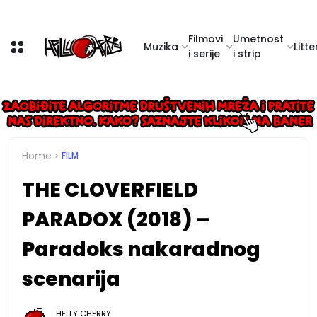
Filmovi
Umetnost
Muzika
Litte
i serije
i strip
Home
FILM
THE CLOVERFIELD
PARADOX (2018) –
Paradoks nakaradnog
scenarija
HELLY CHERRY