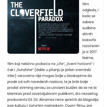
film
odgleda, i
kada se
sabere
sudbina
sličnih
boksofis
razočeren
ja iz 2017.
Naime,
film koji nebično podseća na „Life“, „Event horizont“ i
čak i „Sunshine“ (dakle u pitanju je jedan svemirski
triler) verovatno nije mogao bolje u bioskopima da
prođe od svih navedenih naslova, te je brže bolje
prodat striming servisu za utrošeni budžet da se ne bi
blamirao pred osvetoljubivom publikom, što nezasitog
producenta Dž. Dž. Abramsa neće sprečiti da blagosilja
pop kulturu i četvrtim nastavkom. Ovom filmu, pre