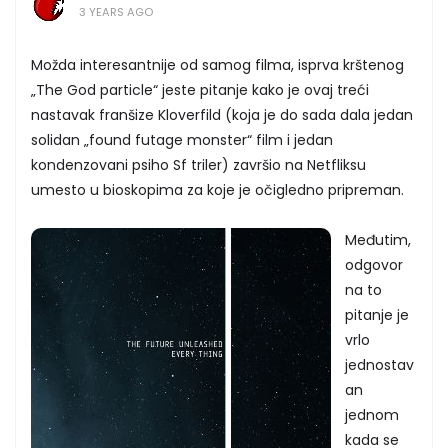
3 YEARS AGO
Možda interesantnije od samog filma, isprva krštenog
„The God particle“ jeste pitanje kako je ovaj treći
nastavak franšize Kloverfild (koja je do sada dala jedan
solidan „found futage monster“ film i jedan
kondenzovani psiho Sf triler) završio na Netfliksu
umesto u bioskopima za koje je očigledno pripreman.
Međutim,
odgovor
na to
pitanje je
vrlo
jednostav
an
jednom
kada se