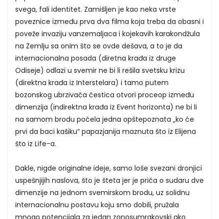
svega, fali identitet. Zamišljen je kao neka vrste
poveznice između prva dva filma koja treba da obasni i
poveže invaziju vanzemaljaca i kojekavih karakondžula
na Zemlju sa onim što se ovde dešava, a to je da
internacionalna posada (diretna krađa iz druge
Odiseje) odlazi u svemir ne bi li rešila svetsku krizu
(direktna krađa iz Interstelara) i tamo putem
bozonskog ubrzivača čestica otvori proceop između
dimenzija (indirektna krađa iz Event horizonta) ne bi li
na samom brodu počela jedna opštepoznata „ko će
prvi da baci kašiku“ papazjanija maznuta što iz Elijena
što iz Life-a.
Dakle, nigde originalne ideje, samo loše svezani dronjici
uspešnjijih naslova, što je šteta jer je priča o sudaru dve
dimenzije na jednom svemirskom brodu, uz solidnu
internacionalnu postavu koju smo dobili, pružala
mnogo potencijala za jedan zonosumrakovski ako