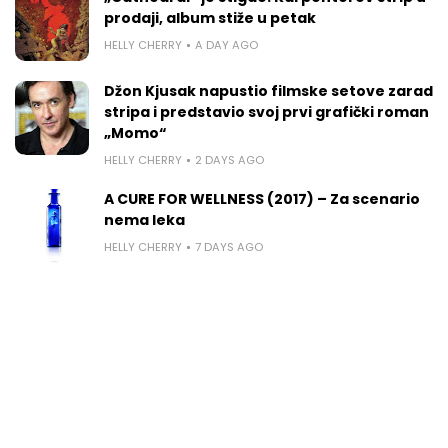
prodaji, album stiže u petak
HELLY CHERRY
A DAY AGO
Džon Kjusak napustio filmske setove zarad
stripa i predstavio svoj prvi grafički roman
„Momo“
HELLY CHERRY
2 DAYS AGO
A CURE FOR WELLNESS (2017) – Za scenario
nema leka
HELLY CHERRY
7 DAYS AGO