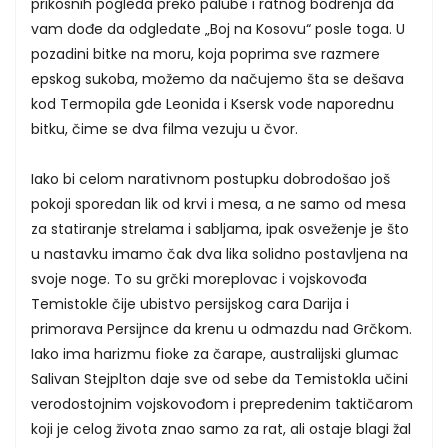
prikosnih pogleda preko palube i ratnog bodrenja da
vam dođe da odgledate „Boj na Kosovu“ posle toga. U
pozadini bitke na moru, koja poprima sve razmere
epskog sukoba, možemo da načujemo šta se dešava
kod Termopila gde Leonida i Ksersk vode naporednu
bitku, čime se dva filma vezuju u čvor.
Iako bi celom narativnom postupku dobrodošao još
pokoji sporedan lik od krvi i mesa, a ne samo od mesa
za statiranje strelama i sabljama, ipak osveženje je što
u nastavku imamo čak dva lika solidno postavljena na
svoje noge. To su grčki moreplovac i vojskovođa
Temistokle čije ubistvo persijskog cara Darija i
primorava Persijnce da krenu u odmazdu nad Grčkom.
Iako ima harizmu fioke za čarape, australijski glumac
Salivan Stejplton daje sve od sebe da Temistokla učini
verodostojnim vojskovođom i prepredenim taktičarom
koji je celog života znao samo za rat, ali ostaje blagi žal