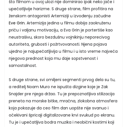
što filmom u ovoj ulozi nije dominirao ipak neko jače i
upečatljivije harizme. S druge strane, film profitira na
ženskom antagonisti Artemiziji u izvođenju začudne
Eve Grin
. Artemizija jedina u filmu dobija zaokruženu
priču i valjanu motivaciju, a Eva Grin je portertiše kao
neustrašivu, skoro bezdušnu vojnikinju neporecivog
autoriteta, grubosti i požrtvovanosti. Njena pojava
ujedno je najupečatljivija u filmu i u isto vreme najveća
njegova prednost koja mu daje sopstvenost i
samostalnost.
S druge strane, svi omiljeni segmenti prvog dela su tu,
a reditelj Noam Muro ne ispušta dizgine koje je Zak
Snajder pre njega držao. Tu je prepoznatljiva stilizacija
preneta na morske bitke, mračna, zlokobna atmosfera
koja pokazuje da ceo film dan uopšte nije svanuo i
očekivani špricaji digitalizovane krvi svukud po ekranu.
Tu je i upečatljiva bodra muzika i neobični kostimi koji