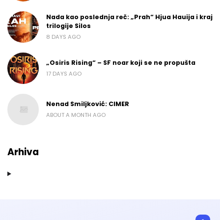
Nada kao poslednja reč: „Prah“ Hjua Hauija i kraj
trilogije Silos
8 DAYS AGO
„Osiris Rising“ – SF noar koji se ne propušta
17 DAYS AGO
Nenad Smiljković: CIMER
ABOUT A MONTH AGO
Arhiva