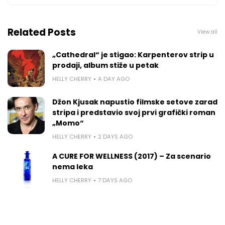
Related Posts
View all
„Cathedral“ je stigao: Karpenterov strip u
prodaji, album stiže u petak
HELLY CHERRY
A DAY AGO
Džon Kjusak napustio filmske setove zarad
stripa i predstavio svoj prvi grafički roman
„Momo“
HELLY CHERRY
2 DAYS AGO
A CURE FOR WELLNESS (2017) – Za scenario
nema leka
HELLY CHERRY
7 DAYS AGO