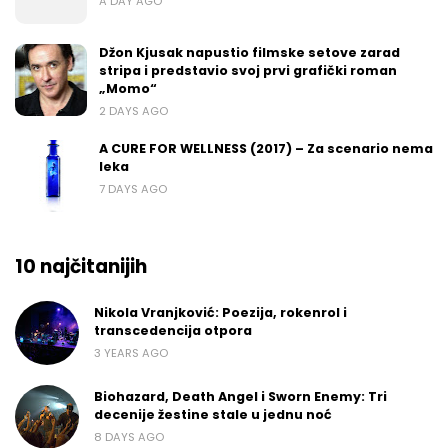
A DAY AGO
Džon Kjusak napustio filmske setove zarad
stripa i predstavio svoj prvi grafički roman
„Momo“
2 DAYS AGO
A CURE FOR WELLNESS (2017) – Za scenario nema
leka
7 DAYS AGO
10 najčitanijih
Nikola Vranjković: Poezija, rokenrol i
transcedencija otpora
3 YEARS AGO
Biohazard, Death Angel i Sworn Enemy: Tri
decenije žestine stale u jednu noć
8 DAYS AGO