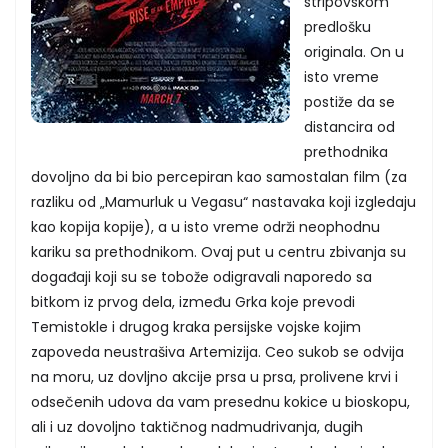
stripovskom
predlošku
originala. On u
isto vreme
postiže da se
distancira od
prethodnika
dovoljno da bi bio percepiran kao samostalan film (za
razliku od „Mamurluk u Vegasu“ nastavaka koji izgledaju
kao kopija kopije), a u isto vreme održi neophodnu
kariku sa prethodnikom. Ovaj put u centru zbivanja su
događaji koji su se tobože odigravali naporedo sa
bitkom iz prvog dela, između Grka koje prevodi
Temistokle i drugog kraka persijske vojske kojim
zapoveda neustrašiva Artemizija. Ceo sukob se odvija
na moru, uz dovljno akcije prsa u prsa, prolivene krvi i
odsečenih udova da vam presednu kokice u bioskopu,
ali i uz dovoljno taktičnog nadmudrivanja, dugih