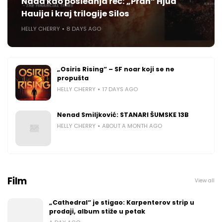
Nada kao poslednja reč: „Prah“ Hjua
Hauija i kraj trilogije Silos
HELLY CHERRY
8 DAYS AGO
„Osiris Rising“ – SF noar koji se ne
propušta
HELLY CHERRY
17 DAYS AGO
Nenad Smiljković: STANARI ŠUMSKE 13B
HELLY CHERRY
ABOUT A MONTH AGO
Film
View all
„Cathedral“ je stigao: Karpenterov strip u
prodaji, album stiže u petak