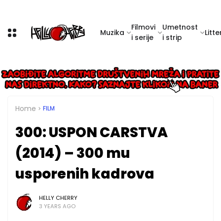
Filmovi
Umetnost
Muzika
Litte
i serije
i strip
Home
FILM
300: USPON CARSTVA
(2014) – 300 mu
usporenih kadrova
HELLY CHERRY
3 YEARS AGO