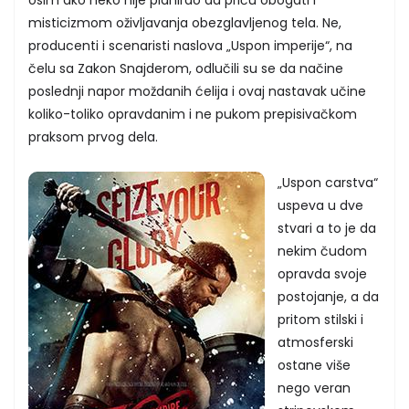
misticizmom oživljavanja obezglavljenog tela. Ne,
producenti i scenaristi naslova „Uspon imperije“, na
čelu sa Zakon Snajderom, odlučili su se da načine
poslednji napor moždanih ćelija i ovaj nastavak učine
koliko-toliko opravdanim i ne pukom prepisivačkom
praksom prvog dela.
„Uspon carstva“
uspeva u dve
stvari a to je da
nekim čudom
opravda svoje
postojanje, a da
pritom stilski i
atmosferski
ostane više
nego veran