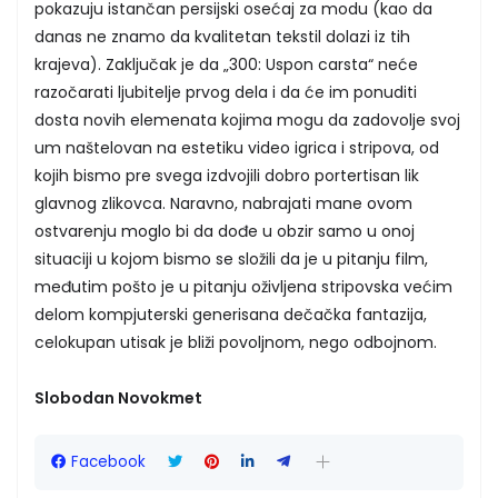
pokazuju istančan persijski osećaj za modu (kao da
danas ne znamo da kvalitetan tekstil dolazi iz tih
krajeva). Zaključak je da „300: Uspon carsta“ neće
razočarati ljubitelje prvog dela i da će im ponuditi
dosta novih elemenata kojima mogu da zadovolje svoj
um naštelovan na estetiku video igrica i stripova, od
kojih bismo pre svega izdvojili dobro portertisan lik
glavnog zlikovca. Naravno, nabrajati mane ovom
ostvarenju moglo bi da dođe u obzir samo u onoj
situaciji u kojom bismo se složili da je u pitanju film,
međutim pošto je u pitanju oživljena stripovska većim
delom kompjuterski generisana dečačka fantazija,
celokupan utisak je bliži povoljnom, nego odbojnom.
Slobodan Novokmet
Facebook