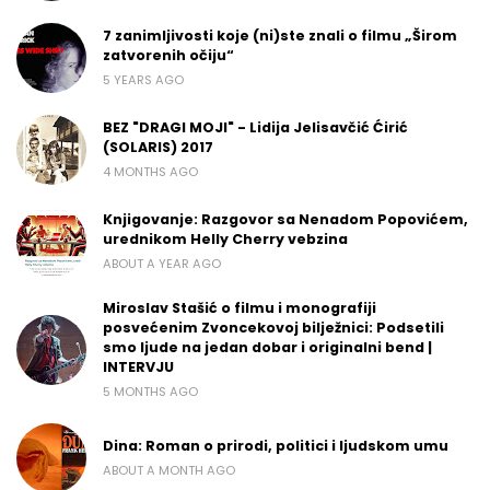
7 zanimljivosti koje (ni)ste znali o filmu „Širom
zatvorenih očiju“
5 YEARS AGO
BEZ "DRAGI MOJI" - Lidija Jelisavčić Ćirić
(SOLARIS) 2017
4 MONTHS AGO
Knjigovanje: Razgovor sa Nenadom Popovićem,
urednikom Helly Cherry vebzina
ABOUT A YEAR AGO
Miroslav Stašić o filmu i monografiji
posvećenim Zvoncekovoj bilježnici: Podsetili
smo ljude na jedan dobar i originalni bend |
INTERVJU
5 MONTHS AGO
Dina: Roman o prirodi, politici i ljudskom umu
ABOUT A MONTH AGO