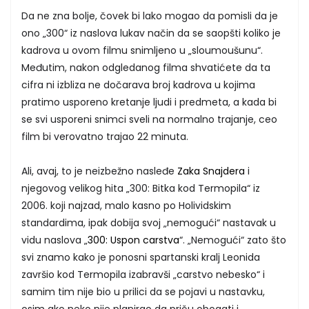
Da ne zna bolje, čovek bi lako mogao da pomisli da je
ono „300“ iz naslova lukav način da se saopšti koliko je
kadrova u ovom filmu snimljeno u „sloumoušunu“.
Međutim, nakon odgledanog filma shvatićete da ta
cifra ni izbliza ne dočarava broj kadrova u kojima
pratimo usporeno kretanje ljudi i predmeta, a kada bi
se svi usporeni snimci sveli na normalno trajanje, ceo
film bi verovatno trajao 22 minuta.
Ali, avaj, to je neizbežno nasleđe
Zaka Snajdera
i
njegovog velikog hita „300: Bitka kod Termopila“ iz
2006. koji najzad, malo kasno po Holividskim
standardima, ipak dobija svoj „nemogući“ nastavak u
vidu naslova „
300: Uspon carstva
“. „Nemogući“ zato što
svi znamo kako je ponosni spartanski kralj Leonida
završio kod Termopila izabravši „carstvo nebesko“ i
samim tim nije bio u prilici da se pojavi u nastavku,
osim ako neko nije planirao da priču obogati i