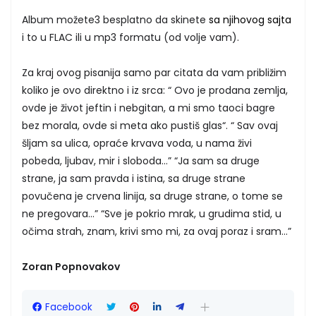
Album možete3 besplatno da skinete
sa njihovog sajta
i to u FLAC ili u mp3 formatu (od volje vam).
Za kraj ovog pisanija samo par citata da vam približim
koliko je ovo direktno i iz srca: “ Ovo je prodana zemlja,
ovde je život jeftin i nebgitan, a mi smo taoci bagre
bez morala, ovde si meta ako pustiš glas“. “ Sav ovaj
šljam sa ulica, opraće krvava voda, u nama živi
pobeda, ljubav, mir i sloboda…” “Ja sam sa druge
strane, ja sam pravda i istina, sa druge strane
povučena je crvena linija, sa druge strane, o tome se
ne pregovara…” “Sve je pokrio mrak, u grudima stid, u
očima strah, znam, krivi smo mi, za ovaj poraz i sram…”
Zoran Popnovakov
Facebook