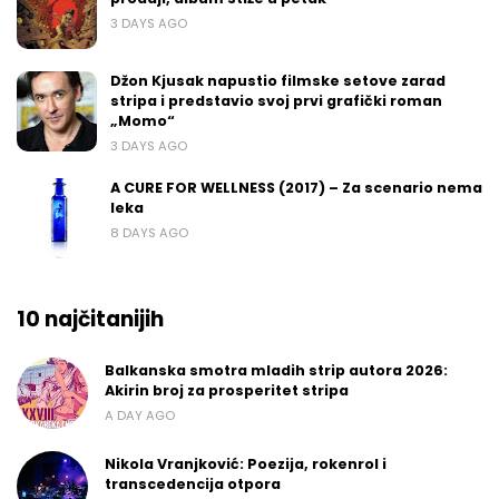
3 DAYS AGO
Džon Kjusak napustio filmske setove zarad
stripa i predstavio svoj prvi grafički roman
„Momo“
3 DAYS AGO
A CURE FOR WELLNESS (2017) – Za scenario nema
leka
8 DAYS AGO
10 najčitanijih
Balkanska smotra mladih strip autora 2026:
Akirin broj za prosperitet stripa
A DAY AGO
Nikola Vranjković: Poezija, rokenrol i
transcedencija otpora