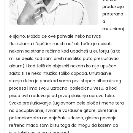
produkcija
preterana
a
muziciranj
e sjajno. Možda će ove pohvale neko nazvati
floskulama i “opštim mestima” ali, teško je opisati
nekom sa strane rečima kad upadneš u euforiju (a to
mi se desilo kad sam prvih nekoliko puta preslušavao
album) i kad želiš da objasniš nekom ko nije upućen
zašto ti se neka muzika toliko dopada. Unutrašnje
stanje duha je ponekad samo prvi stepen alhemijskog
procesa i ima svoju uzročno-posledičnu vezu, a kod
pisca ovih redova je od prvog slušanja upravo tako.
Svako preslušavanje (uglavnom cele ploče) mene tera
na pocupkivanje, sviranje vazdušne gitare, okretanje
potenciometra na pojačalu udesno, glasno pevanje
refrena mada sam blizu toga da mogu da kažem da
sve tekstove znam napamet.