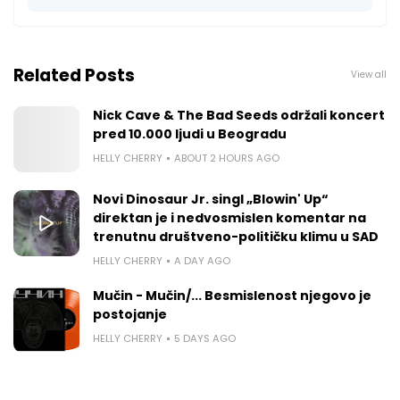
Related Posts
View all
Nick Cave & The Bad Seeds održali koncert
pred 10.000 ljudi u Beogradu
HELLY CHERRY
ABOUT 2 HOURS AGO
Novi Dinosaur Jr. singl „Blowin' Up“
direktan je i nedvosmislen komentar na
trenutnu društveno-političku klimu u SAD
HELLY CHERRY
A DAY AGO
Mučin - Mučin/... Besmislenost njegovo je
postojanje
HELLY CHERRY
5 DAYS AGO