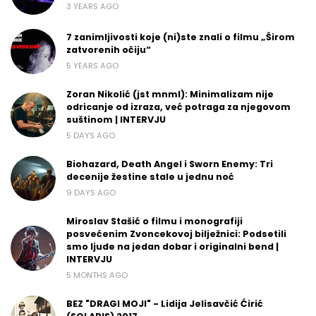
3 YEARS AGO
7 zanimljivosti koje (ni)ste znali o filmu „Širom
zatvorenih očiju“
5 YEARS AGO
Zoran Nikolić (jst mnml): Minimalizam nije
odricanje od izraza, već potraga za njegovom
suštinom | INTERVJU
5 DAYS AGO
Biohazard, Death Angel i Sworn Enemy: Tri
decenije žestine stale u jednu noć
9 DAYS AGO
Miroslav Stašić o filmu i monografiji
posvećenim Zvoncekovoj bilježnici: Podsetili
smo ljude na jedan dobar i originalni bend |
INTERVJU
5 MONTHS AGO
BEZ "DRAGI MOJI" - Lidija Jelisavčić Ćirić