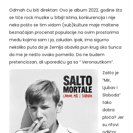
Odmah ću biti direktan: Ovo je album 2022. godine što
se tiče rock muzike u Srbiji! Istina, konkurencija i nije
neka pošto se tim vidom (sub)kulture maje maltene
beznačajan procenat populacije na ovim prostorima
među kojima sam i ja, zaludan. Ipak, ima sigurno
nekoliko puta da je Zemlja obavila pun krug oko Sunca
da me je nešto ovako pomerilo. Da ne budem
pretenciozan, ali uporediću ga sa “ Veronautikom”.
Zašto je
“Mir,
Ljubav i
Sloboda”
tako
dobra
ploča? Jer
su rifovi
odlični,