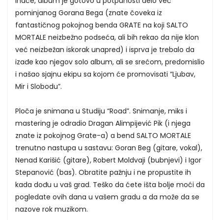
Inače, album je gotovo u potpunosti delo već
pominjanog Gorana Bega (znate čoveka iz
fantastičnog pokojnog benda GRATE na koji SALTO
MORTALE neizbežno podseća, ali bih rekao da nije klon
već neizbežan iskorak unapred) i isprva je trebalo da
izađe kao njegov solo album, ali se srećom, predomislio
i našao sjajnu ekipu sa kojom će promovisati “Ljubav,
Mir i Slobodu”.
Ploča je snimana u Studiju “Road”. Snimanje, miks i
mastering je odradio Dragan Alimpijević Pik (i njega
znate iz pokojnog Grate-a) a bend SALTO MORTALE
trenutno nastupa u sastavu: Goran Beg (gitare, vokal),
Nenad Karišić (gitare), Robert Moldvaji (bubnjevi) i Igor
Stepanović (bas). Obratite pažnju i ne propustite ih
kada dođu u vaš grad. Teško da ćete išta bolje moći da
pogledate ovih dana u vašem gradu a da može da se
nazove rok muzikom.