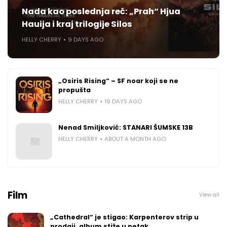
Nada kao poslednja reč: „Prah“ Hjua
Hauija i kraj trilogije Silos
HELLY CHERRY
9 DAYS AGO
„Osiris Rising“ – SF noar koji se ne
propušta
HELLY CHERRY
19 DAYS AGO
Nenad Smiljković: STANARI ŠUMSKE 13B
HELLY CHERRY
ABOUT A MONTH AGO
Film
View all
„Cathedral“ je stigao: Karpenterov strip u
prodaji, album stiže u petak