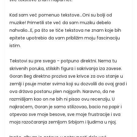
Kad sam već pomenuo tekstove…Oni su bolji od
muzike! Primetili ste već da sam muziku debelo
nahvalio…E, pa što se tiče tekstova ne znam koje bih
epitete upotrebio da vam približim moju fascinaciju
istim.
Tekstovi su pre svega – potpuno direktni. Nema tu
skrivenih poruka, stilskih figura i sakrivanja iza zavese.
Goran Beg direktno proziva sve krivce za ovo stanje u
zemlji i psuje mater svima koji su dozvolili da ovaj grad i
ova država postanu plen najgorih. Naravno, da ne
razmišljam kao on ne bih ni pisao ovu recenziju. U
najkraćem, Goran je samo stilizovao, bacio na papir i
otpevao sve moje besove, sve moje frustracije i sva
moja razočaranja zemljom Srbijom i ljudima u njoj.