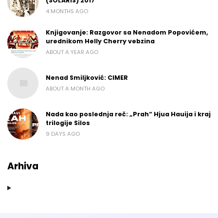
(SOLARIS) 2017
4 MONTHS AGO
Knjigovanje: Razgovor sa Nenadom Popovićem,
urednikom Helly Cherry vebzina
ABOUT A YEAR AGO
Nenad Smiljković: CIMER
ABOUT A MONTH AGO
Nada kao poslednja reč: „Prah“ Hjua Hauija i kraj
trilogije Silos
9 DAYS AGO
Arhiva