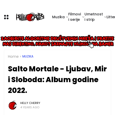
Filmovi
Umetnost
Muzika
Litte
i serije
i strip
Home
MUZIKA
Salto Mortale - Ljubav, Mir
i Sloboda: Album godine
2022.
HELLY CHERRY
4 YEARS AGO