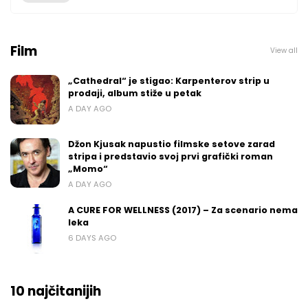
Film
View all
„Cathedral“ je stigao: Karpenterov strip u
prodaji, album stiže u petak
A DAY AGO
Džon Kjusak napustio filmske setove zarad
stripa i predstavio svoj prvi grafički roman
„Momo“
A DAY AGO
A CURE FOR WELLNESS (2017) – Za scenario nema
leka
6 DAYS AGO
10 najčitanijih