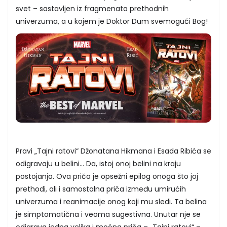
svet – sastavljen iz fragmenata prethodnih
univerzuma, a u kojem je Doktor Dum svemogući Bog!
Pravi „Tajni ratovi“ Džonatana Hikmana i Esada Ribića se
odigravaju u belini... Da, istoj onoj belini na kraju
postojanja. Ova priča je opsežni epilog onoga što joj
prethodi, ali i samostalna priča između umirućih
univerzuma i reanimacije onog koji mu sledi. Ta belina
je simptomatična i veoma sugestivna. Unutar nje se
odigrava jedna velika i moćna priča – „Tajni ratovi“ –