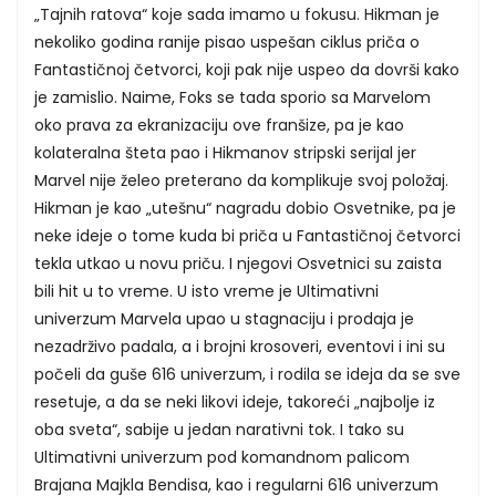
„Tajnih ratova“ koje sada imamo u fokusu. Hikman je
nekoliko godina ranije pisao uspešan ciklus priča o
Fantastičnoj četvorci, koji pak nije uspeo da dovrši kako
je zamislio. Naime, Foks se tada sporio sa Marvelom
oko prava za ekranizaciju ove franšize, pa je kao
kolateralna šteta pao i Hikmanov stripski serijal jer
Marvel nije želeo preterano da komplikuje svoj položaj.
Hikman je kao „utešnu“ nagradu dobio Osvetnike, pa je
neke ideje o tome kuda bi priča u Fantastičnoj četvorci
tekla utkao u novu priču. I njegovi Osvetnici su zaista
bili hit u to vreme. U isto vreme je Ultimativni
univerzum Marvela upao u stagnaciju i prodaja je
nezadrživo padala, a i brojni krosoveri, eventovi i ini su
počeli da guše 616 univerzum, i rodila se ideja da se sve
resetuje, a da se neki likovi ideje, takoreći „najbolje iz
oba sveta“, sabije u jedan narativni tok. I tako su
Ultimativni univerzum pod komandnom palicom
Brajana Majkla Bendisa, kao i regularni 616 univerzum