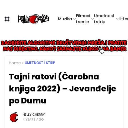
Filmovi
Umetnost
Muzika
Litte
i serije
i strip
Home
UMETNOST I STRIP
Tajni ratovi (Čarobna
knjiga 2022) – Jevanđelje
po Dumu
HELLY CHERRY
4 YEARS AGO