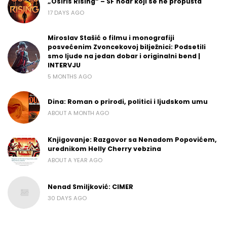
„Osiris Rising“ – SF noar koji se ne propušta
17 DAYS AGO
Miroslav Stašić o filmu i monografiji
posvećenim Zvoncekovoj bilježnici: Podsetili
smo ljude na jedan dobar i originalni bend |
INTERVJU
5 MONTHS AGO
Dina: Roman o prirodi, politici i ljudskom umu
ABOUT A MONTH AGO
Knjigovanje: Razgovor sa Nenadom Popovićem,
urednikom Helly Cherry vebzina
ABOUT A YEAR AGO
Nenad Smiljković: CIMER
30 DAYS AGO