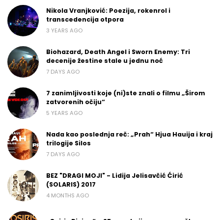
Nikola Vranjković: Poezija, rokenrol i
transcedencija otpora
3 YEARS AGO
Biohazard, Death Angel i Sworn Enemy: Tri
decenije žestine stale u jednu noć
7 DAYS AGO
7 zanimljivosti koje (ni)ste znali o filmu „Širom
zatvorenih očiju“
5 YEARS AGO
Nada kao poslednja reč: „Prah“ Hjua Hauija i kraj
trilogije Silos
7 DAYS AGO
BEZ "DRAGI MOJI" - Lidija Jelisavčić Ćirić
(SOLARIS) 2017
4 MONTHS AGO