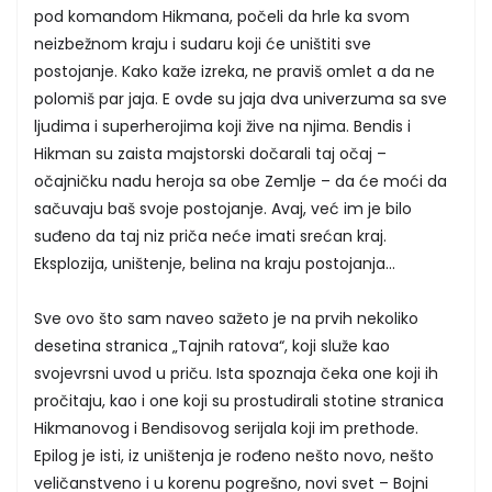
pod komandom Hikmana, počeli da hrle ka svom
neizbežnom kraju i sudaru koji će uništiti sve
postojanje. Kako kaže izreka, ne praviš omlet a da ne
polomiš par jaja. E ovde su jaja dva univerzuma sa sve
ljudima i superherojima koji žive na njima. Bendis i
Hikman su zaista majstorski dočarali taj očaj –
očajničku nadu heroja sa obe Zemlje – da će moći da
sačuvaju baš svoje postojanje. Avaj, već im je bilo
suđeno da taj niz priča neće imati srećan kraj.
Eksplozija, uništenje, belina na kraju postojanja...
Sve ovo što sam naveo sažeto je na prvih nekoliko
desetina stranica „Tajnih ratova“, koji služe kao
svojevrsni uvod u priču. Ista spoznaja čeka one koji ih
pročitaju, kao i one koji su prostudirali stotine stranica
Hikmanovog i Bendisovog serijala koji im prethode.
Epilog je isti, iz uništenja je rođeno nešto novo, nešto
veličanstveno i u korenu pogrešno, novi svet – Bojni