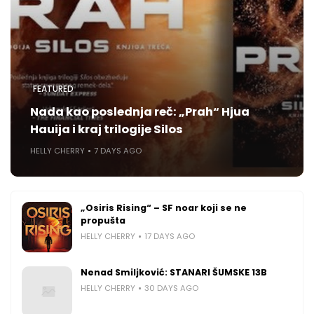
FEATURED
Nada kao poslednja reč: „Prah“ Hjua
Hauija i kraj trilogije Silos
HELLY CHERRY
7 DAYS AGO
„Osiris Rising“ – SF noar koji se ne
propušta
HELLY CHERRY
17 DAYS AGO
Nenad Smiljković: STANARI ŠUMSKE 13B
HELLY CHERRY
30 DAYS AGO