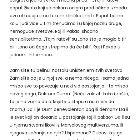
poput života koji se nekom odigra pred očima između
dva otkucaja srca tokom kliničke smrti. Poput beline
koju ljudi vide u tim trenucima i u kojoj naziru druge,
nemoguće svetove, Raj ili Pakao, shodno
senzibilitetima. „Tajni ratovi“ su „ono što je moglo biti“
ali i „ono od čega strepimo da će biti“. Raj i Pakao u
jednom. Intermeco.
Zamislite tu belinu, nastalu uništenjem svih svetova.
Zamislite da je u njoj sve, a nema ničega, i samo jedna
misao sve to povezuje u neki vid postojanja. I to misao
novog boga, Doktora Duma. (Neću zalaziti kako i zašto,
to je na vama da otkrijete u stripu a na meni da
znam.) Da li je Dum benevolentan bog ili demon? Da li
je svet koji on dosanja u postojanje raj ili pakao? Da li su
u njemu stvarni likovi iz Marvelovog multiverzuma, ili
njegova sećanja na njih? Uspomene? Duhovi koji ga