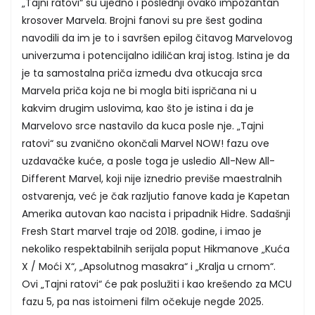
„Tajni ratovi“ su ujedno i poslednji ovako impozantan
krosover Marvela. Brojni fanovi su pre šest godina
navodili da im je to i savršen epilog čitavog Marvelovog
univerzuma i potencijalno idiličan kraj istog. Istina je da
je ta samostalna priča između dva otkucaja srca
Marvela priča koja ne bi mogla biti ispričana ni u
kakvim drugim uslovima, kao što je istina i da je
Marvelovo srce nastavilo da kuca posle nje. „Tajni
ratovi“ su zvanično okončali Marvel NOW! fazu ove
uzdavačke kuće, a posle toga je usledio All-New All-
Different Marvel, koji nije iznedrio previše maestralnih
ostvarenja, već je čak razljutio fanove kada je Kapetan
Amerika autovan kao nacista i pripadnik Hidre. Sadašnji
Fresh Start marvel traje od 2018. godine, i imao je
nekoliko respektabilnih serijala poput Hikmanove „Kuća
X / Moći X“, „Apsolutnog masakra“ i „Kralja u crnom“.
Ovi „Tajni ratovi“ će pak poslužiti i kao krešendo za MCU
fazu 5, pa nas istoimeni film očekuje negde 2025.