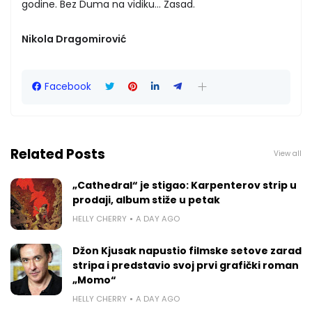
godine. Bez Duma na vidiku... Zasad.
Nikola Dragomirović
Facebook
Related Posts
View all
„Cathedral“ je stigao: Karpenterov strip u
prodaji, album stiže u petak
HELLY CHERRY
A DAY AGO
Džon Kjusak napustio filmske setove zarad
stripa i predstavio svoj prvi grafički roman
„Momo“
HELLY CHERRY
A DAY AGO