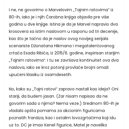
I ne, ne govorimo o Marvelovim „Tajnim ratovima“ iz
80-ih, iako je i njih Čarobna knjiga objavila pre više
godina u dve knjige. Istina je da je Marvel napravio dva
krosovera sa istim naslovom u rasponu od tri decenije,
kao što je tačno da je naslov ovog novijeg serijala
scenariste Džonatana Hikmana i megatalentovanog
crtača Esada Ribića, iz 2015/6. godine, inspirisan starijim
„Tajnim ratovima“. I tu se završava kontinuitet ova dva
naslova, iako se kroz potonji provlače brojni omaži
upućeni klasiku iz osamdesetih.
No, kako su „Tajni ratovi“ zapravo nastali kao ideja? Oni
stariji, da budem jasan. (Zar nisam napisao da ne
govorim sada o njima? Nema veze.) Sredinom 80-ih je
vladala opšta pomama za akcionim figuricama
poznatih franšiza, kao i ostalim lovozgrtačima koji idu
uz to. DC je imao Kenel figurice, Matel je naveliko