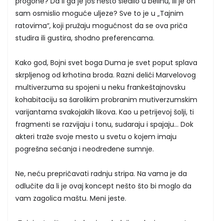
progone? Da li ga je još nešto sledilo u belinu, ili je on
sam osmislio moguće uljeze? Sve to je u „Tajnim
ratovima“, koji pružaju mogućnost da se ova priča
studira ili gustira, shodno preferencama.
Kako god, Bojni svet boga Duma je svet poput splava
skrpljenog od krhotina broda. Razni delići Marvelovog
multiverzuma su spojeni u neku frankeštajnovsku
kohabitaciju sa šarolikim probranim mutiverzumskim
varijantama svakojakih likova. Kao u petrijevoj šolji, ti
fragmenti se razvijaju i tonu, sudaraju i spajaju... Dok
akteri traže svoje mesto u svetu o kojem imaju
pogrešna sećanja i neodređene sumnje.
Ne, neću prepričavati radnju stripa. Na vama je da
odlučite da li je ovaj koncept nešto što bi moglo da
vam zagolica maštu. Meni jeste.