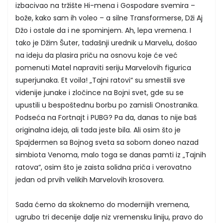
izbacivao na tržište Hi-mena i Gospodare svemira –
bože, kako sam ih voleo – a silne Transformerse, Dži Aj
Džo i ostale da i ne spominjem. Ah, lepa vremena. I
tako je Džim Šuter, tadašnji urednik u Marvelu, došao
na ideju da plasira priču na osnovu koje će već
pomenuti Matel napraviti seriju Marvelovih figurica
superjunaka. Et voila! „Tajni ratovi“ su smestili sve
viđenije junake i zločince na Bojni svet, gde su se
upustili u bespoštednu borbu po zamisli Onostranika.
Podseća na Fortnajt i PUBG? Pa da, danas to nije baš
originalna ideja, ali tada jeste bila. Ali osim što je
Spajdermen sa Bojnog sveta sa sobom doneo nazad
simbiota Venoma, malo toga se danas pamti iz „Tajnih
ratova“, osim što je zaista solidna priča i verovatno
jedan od prvih velikih Marvelovih krosovera.
Sada ćemo da skoknemo do modernijih vremena,
ugrubo tri decenije dalje niz vremensku liniju, pravo do