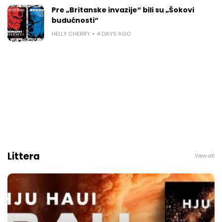
Pre „Britanske invazije“ bili su „Šokovi
budućnosti“
HELLY CHERRY
4 DAYS AGO
Littera
View all