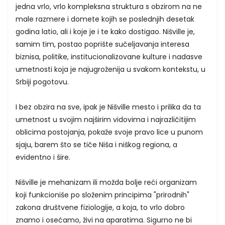
jedna vrlo, vrlo kompleksna struktura s obzirom na ne
male razmere i domete kojih se poslednjih desetak
godina latio, ali i koje je i te kako dostigao. Nišville je,
samim tim, postao poprište sučeljavanja interesa
biznisa, politike, institucionalizovane kulture i nadasve
umetnosti koja je najugroženija u svakom kontekstu, u
Srbiji pogotovu.
I bez obzira na sve, ipak je Nišville mesto i prilika da ta
umetnost u svojim najširim vidovima i najrazličitijim
oblicima postojanja, pokaže svoje pravo lice u punom
sjaju, barem što se tiče Niša i niškog regiona, a
evidentno i šire.
Nišville je mehanizam ili možda bolje reći organizam
koji funkcioniše po složenim principima "prirodnih"
zakona društvene fiziologije, a koja, to vrlo dobro
znamo i osećamo, živi na aparatima. Sigurno ne bi