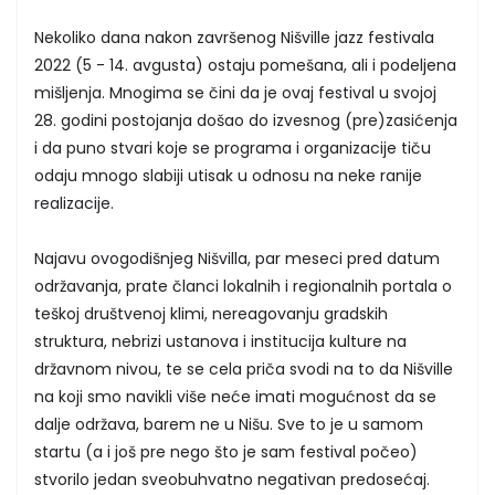
Nekoliko dana nakon završenog Nišville jazz festivala
2022 (5 - 14. avgusta) ostaju pomešana, ali i podeljena
mišljenja. Mnogima se čini da je ovaj festival u svojoj
28. godini postojanja došao do izvesnog (pre)zasićenja
i da puno stvari koje se programa i organizacije tiču
odaju mnogo slabiji utisak u odnosu na neke ranije
realizacije.
Najavu ovogodišnjeg Nišvilla, par meseci pred datum
održavanja, prate članci lokalnih i regionalnih portala o
teškoj društvenoj klimi, nereagovanju gradskih
struktura, nebrizi ustanova i institucija kulture na
državnom nivou, te se cela priča svodi na to da Nišville
na koji smo navikli više neće imati mogućnost da se
dalje održava, barem ne u Nišu. Sve to je u samom
startu (a i još pre nego što je sam festival počeo)
stvorilo jedan sveobuhvatno negativan predosećaj.