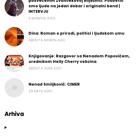
posvećenim Zvoncekovoj bilježnici: Podsetili
smo ljude na jedan dobar i originalni bend |
INTERVJU
5 MONTHS AGO
Dina: Roman o prirodi, politici i ljudskom umu
ABOUT A MONTH AGO
Knjigovanje: Razgovor sa Nenadom Popovićem,
urednikom Helly Cherry vebzina
ABOUT A YEAR AGO
Nenad Smiljković: CIMER
29 DAYS AGO
Arhiva