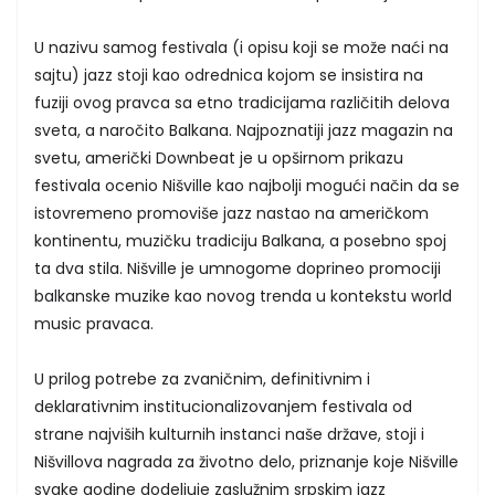
U nazivu samog festivala (i opisu koji se može naći na
sajtu) jazz stoji kao odrednica kojom se insistira na
fuziji ovog pravca sa etno tradicijama različitih delova
sveta, a naročito Balkana. Najpoznatiji jazz magazin na
svetu, američki Downbeat je u opširnom prikazu
festivala ocenio Nišville kao najbolji mogući način da se
istovremeno promoviše jazz nastao na američkom
kontinentu, muzičku tradiciju Balkana, a posebno spoj
ta dva stila. Nišville je umnogome doprineo promociji
balkanske muzike kao novog trenda u kontekstu world
music pravaca.
U prilog potrebe za zvaničnim, definitivnim i
deklarativnim institucionalizovanjem festivala od
strane najviših kulturnih instanci naše države, stoji i
Nišvillova nagrada za životno delo, priznanje koje Nišville
svake godine dodeljuje zaslužnim srpskim jazz