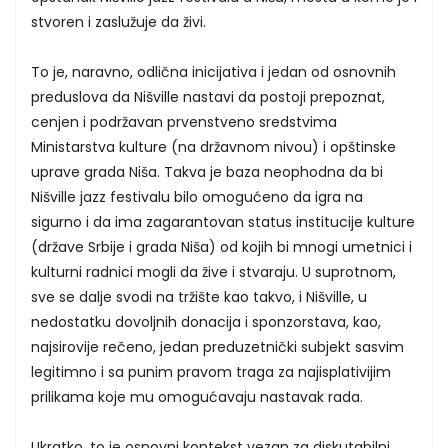
stvoren i zaslužuje da živi.
To je, naravno, odlična inicijativa i jedan od osnovnih
preduslova da Nišville nastavi da postoji prepoznat,
cenjen i podržavan prvenstveno sredstvima
Ministarstva kulture (na državnom nivou) i opštinske
uprave grada Niša. Takva je baza neophodna da bi
Nišville jazz festivalu bilo omogućeno da igra na
sigurno i da ima zagarantovan status institucije kulture
(države Srbije i grada Niša) od kojih bi mnogi umetnici i
kulturni radnici mogli da žive i stvaraju. U suprotnom,
sve se dalje svodi na tržište kao takvo, i Nišville, u
nedostatku dovoljnih donacija i sponzorstava, kao,
najsirovije rečeno, jedan preduzetnički subjekt sasvim
legitimno i sa punim pravom traga za najisplativijim
prilikama koje mu omogućavaju nastavak rada.
Ukratko, to je osnovni kontekst vezan za diskutabilni