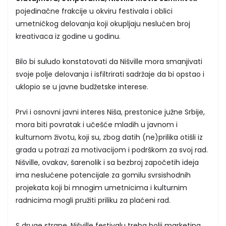
pojedinačne frakcije u okviru festivala i oblici
umetničkog delovanja koji okupljaju neslućen broj
kreativaca iz godine u godinu.
Bilo bi suludo konstatovati da Nišville mora smanjivati
svoje polje delovanja i isfiltrirati sadržaje da bi opstao i
uklopio se u javne budžetske interese.
Prvi i osnovni javni interes Niša, prestonice južne Srbije,
mora biti povratak i učešće mladih u javnom i
kulturnom životu, koji su, zbog datih (ne)prilika otišli iz
grada u potrazi za motivacijom i podrškom za svoj rad.
Nišville, ovakav, šarenolik i sa bezbroj započetih ideja
ima neslućene potencijale za gomilu svrsishodnih
projekata koji bi mnogim umetnicima i kulturnim
radnicima mogli pružiti priliku za plaćeni rad.
S druge strane, Nišville festivalu treba bolji marketing,