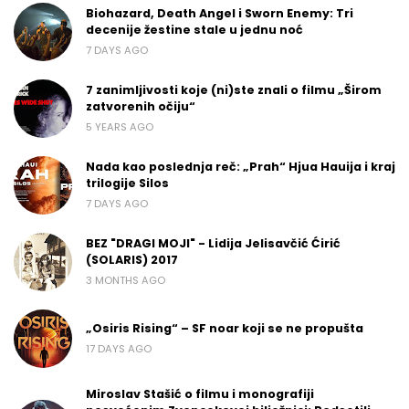
Biohazard, Death Angel i Sworn Enemy: Tri
decenije žestine stale u jednu noć
7 DAYS AGO
7 zanimljivosti koje (ni)ste znali o filmu „Širom
zatvorenih očiju“
5 YEARS AGO
Nada kao poslednja reč: „Prah“ Hjua Hauija i kraj
trilogije Silos
7 DAYS AGO
BEZ "DRAGI MOJI" - Lidija Jelisavčić Ćirić
(SOLARIS) 2017
3 MONTHS AGO
„Osiris Rising“ – SF noar koji se ne propušta
17 DAYS AGO
Miroslav Stašić o filmu i monografiji