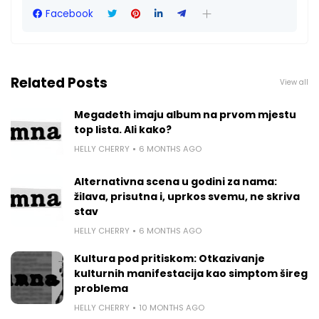
Facebook
Related Posts
View all
Megadeth imaju album na prvom mjestu
top lista. Ali kako?
HELLY CHERRY
6 MONTHS AGO
Alternativna scena u godini za nama:
žilava, prisutna i, uprkos svemu, ne skriva
stav
HELLY CHERRY
6 MONTHS AGO
Kultura pod pritiskom: Otkazivanje
kulturnih manifestacija kao simptom šireg
problema
HELLY CHERRY
10 MONTHS AGO