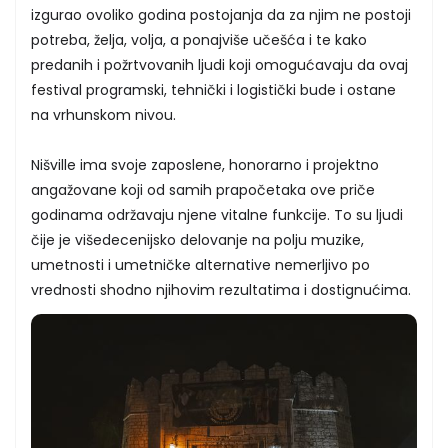
izgurao ovoliko godina postojanja da za njim ne postoji
potreba, želja, volja, a ponajviše učešća i te kako
predanih i požrtvovanih ljudi koji omogućavaju da ovaj
festival programski, tehnički i logistički bude i ostane
na vrhunskom nivou.
Nišville ima svoje zaposlene, honorarno i projektno
angažovane koji od samih prapočetaka ove priče
godinama održavaju njene vitalne funkcije. To su ljudi
čije je višedecenijsko delovanje na polju muzike,
umetnosti i umetničke alternative nemerljivo po
vrednosti shodno njihovim rezultatima i dostignućima.