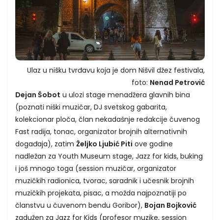
Ulaz u nišku tvrđavu koja je dom Nišvil džez festivala,
foto:
Nenad Petrović
Dejan Šobot
u ulozi stage menadžera glavnih bina
(poznati niški muzičar, DJ svetskog gabarita,
kolekcionar ploča, član nekadašnje redakcije čuvenog
Fast radija, tonac, organizator brojnih alternativnih
događaja), zatim
Željko Ljubić Piti
ove godine
nadležan za Youth Museum stage, Jazz for kids, buking
i još mnogo toga (session muzičar, organizator
muzičkih radionica, tvorac, saradnik i učesnik brojnih
muzičkih projekata, pisac, a možda najpoznatiji po
članstvu u čuvenom bendu Goribor),
Bojan Bojković
zadužen za Jazz for Kids (profesor muzike, session