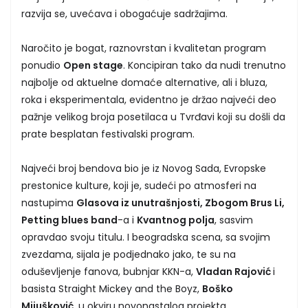
razvija se, uvećava i obogaćuje sadržajima.
Naročito je bogat, raznovrstan i kvalitetan program
ponudio
Open stage
. Koncipiran tako da nudi trenutno
najbolje od aktuelne domaće alternative, ali i bluza,
roka i eksperimentala, evidentno je držao najveći deo
pažnje velikog broja posetilaca u Tvrđavi koji su došli da
prate besplatan festivalski program.
Najveći broj bendova bio je iz Novog Sada, Evropske
prestonice kulture, koji je, sudeći po atmosferi na
nastupima
Glasova iz unutrašnjosti, Zbogom Brus Li,
Petting blues band
-a i
Kvantnog polja
, sasvim
opravdao svoju titulu. I beogradska scena, sa svojim
zvezdama, sijala je podjednako jako, te su na
oduševljenje fanova, bubnjar KKN-a,
Vladan Rajović
i
basista Straight Mickey and the Boyz,
Boško
Mijušković
, u okviru novonastalog projekta