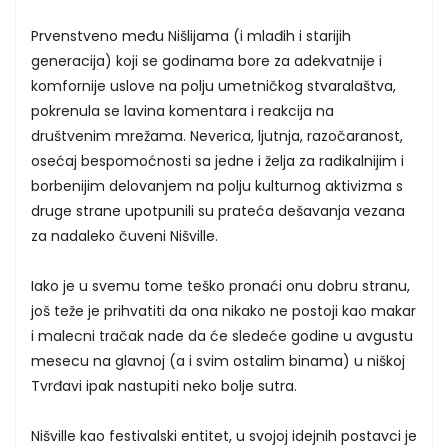
Prvenstveno među Nišlijama (i mlađih i starijih
generacija) koji se godinama bore za adekvatnije i
komfornije uslove na polju umetničkog stvaralaštva,
pokrenula se lavina komentara i reakcija na
društvenim mrežama. Neverica, ljutnja, razočaranost,
osećaj bespomoćnosti sa jedne i želja za radikalnijim i
borbenijim delovanjem na polju kulturnog aktivizma s
druge strane upotpunili su prateća dešavanja vezana
za nadaleko čuveni Nišville.
Iako je u svemu tome teško pronaći onu dobru stranu,
još teže je prihvatiti da ona nikako ne postoji kao makar
i malecni tračak nade da će sledeće godine u avgustu
mesecu na glavnoj (a i svim ostalim binama) u niškoj
Tvrđavi ipak nastupiti neko bolje sutra.
Nišville kao festivalski entitet, u svojoj idejnih postavci je