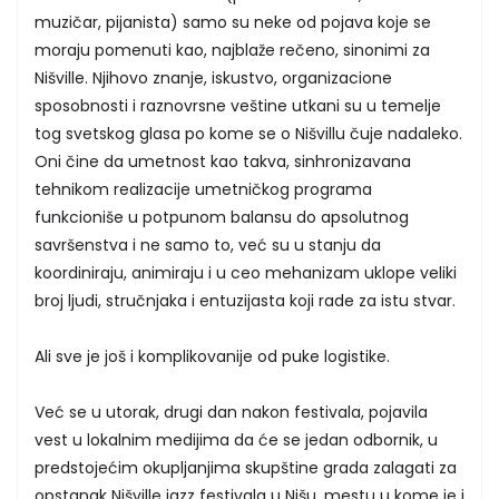
muzičar, pijanista) samo su neke od pojava koje se
moraju pomenuti kao, najblaže rečeno, sinonimi za
Nišville. Njihovo znanje, iskustvo, organizacione
sposobnosti i raznovrsne veštine utkani su u temelje
tog svetskog glasa po kome se o Nišvillu čuje nadaleko.
Oni čine da umetnost kao takva, sinhronizavana
tehnikom realizacije umetničkog programa
funkcioniše u potpunom balansu do apsolutnog
savršenstva i ne samo to, već su u stanju da
koordiniraju, animiraju i u ceo mehanizam uklope veliki
broj ljudi, stručnjaka i entuzijasta koji rade za istu stvar.
Ali sve je još i komplikovanije od puke logistike.
Već se u utorak, drugi dan nakon festivala, pojavila
vest u lokalnim medijima da će se jedan odbornik, u
predstojećim okupljanjima skupštine grada zalagati za
opstanak Nišville jazz festivala u Nišu, mestu u kome je i