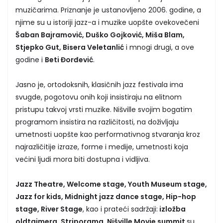
muzičarima. Priznanje je ustanovljeno 2006. godine, a
njime su u istoriji jazz-a i muzike uopšte ovekovečeni
Šaban Bajramović, Duško Gojković, Miša Blam,
Stjepko Gut, Bisera Veletanlić
i mnogi drugi, a ove
godine i
Beti Đorđević
.
Jasno je, ortodoksnih, klasičnih jazz festivala ima
svugde, pogotovu onih koji insistiraju na elitnom
pristupu takvoj vrsti muzike. Nišville svojim bogatim
programom insistira na različitosti, na doživljaju
umetnosti uopšte kao performativnog stvaranja kroz
najrazličitije izraze, forme i medije, umetnosti koja
većini ljudi mora biti dostupna i vidljiva.
Jazz Theatre, Welcome stage, Youth Museum stage,
Jazz for kids, Midnight jazz dance stage, Hip-hop
stage, River Stage
, kao i prateći sadržaji:
izložba
oldtajmera, Striporama, Nišville Movie summit
su