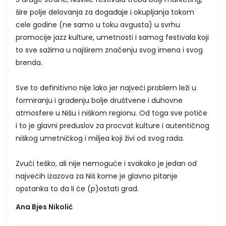
šire polje delovanja za događaje i okupljanja tokom
cele godine (ne samo u toku avgusta) u svrhu
promocije jazz kulture, umetnosti i samog festivala koji
to sve sažima u najširem značenju svog imena i svog
brenda.
Sve to definitivno nije lako jer najveći problem leži u
formiranju i građenju bolje društvene i duhovne
atmosfere u Nišu i niškom regionu. Od toga sve potiče
i to je glavni preduslov za procvat kulture i autentičnog
niškog umetničkog i miljea koji živi od svog rada.
Zvuči teško, ali nije nemoguće i svakako je jedan od
najvećih izazova za Niš kome je glavno pitanje
opstanka to da li će (p)ostati grad.
Ana Bjes Nikolić