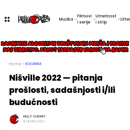
Filmovi
Umetnost
Muzika
Litte
i serije
i strip
Home
KOLUMNA
Nišville 2022 — pitanja
prošlosti, sadašnjosti i/ili
budućnosti
HELLY CHERRY
4 YEARS AGO