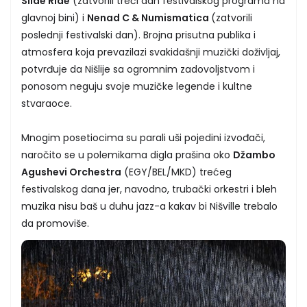
Slide Ride
(zatvorili treći dan festivalskog programa na
glavnoj bini) i
Nenad C & Numismatica
(zatvorili
poslednji festivalski dan). Brojna prisutna publika i
atmosfera koja prevazilazi svakidašnji muzički doživljaj,
potvrđuje da Nišlije sa ogromnim zadovoljstvom i
ponosom neguju svoje muzičke legende i kultne
stvaraoce.
Mnogim posetiocima su parali uši pojedini izvođači,
naročito se u polemikama digla prašina oko
Džambo
Agushevi Orchestra
(EGY/BEL/MKD) trećeg
festivalskog dana jer, navodno, trubački orkestri i bleh
muzika nisu baš u duhu jazz-a kakav bi Nišville trebalo
da promoviše.