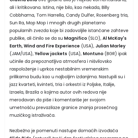
ali i kritikovana. Istina, nije bilo, kao nekada, Billy
Cobbhama, Tom Harrella, Candy Dulfer, Rosenberg tria,
Sun Ra, Mop Mop i mnogih drugih planetarno
popularnih zvezda koje bi zadovoljile istančane zahteve
publike, ali činilo se da su
Magnifico
(SLO),
Al McKay's
Earth, Wind and Fire Experience
(USA),
Julian Marley
(JAM/USA),
Yellow jackets
(USA),
Montuno
(BGR) ipak
učinile da prepoznatljiva atmosfera i nišvilovsko
raspoloženje i uprkos nestabilnim vremenskim
prilikama budu kao u najboljim izdanjima. Nastupili su i
jazz kvarteti, kvinteti, tria i orkestri iz Poljske, Italije,
Izraela, Brazila o kojima autor ovih redova nije
merodavan da piše i komentariše jer svojom
umetnošću prevazilaze granice znanja prosečnog
muzičkog istraživača.
Nezbežno je pomenuti nastupe domaćih izvođača