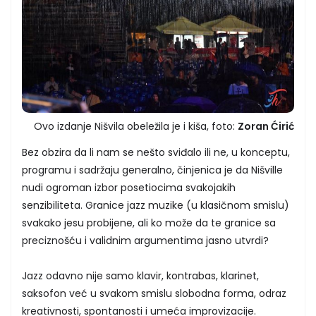
Ovo izdanje Nišvila obeležila je i kiša, foto:
Zoran Ćirić
Bez obzira da li nam se nešto sviđalo ili ne, u konceptu,
programu i sadržaju generalno, činjenica je da Nišville
nudi ogroman izbor posetiocima svakojakih
senzibiliteta. Granice jazz muzike (u klasičnom smislu)
svakako jesu probijene, ali ko može da te granice sa
preciznošću i validnim argumentima jasno utvrdi?
Jazz odavno nije samo klavir, kontrabas, klarinet,
saksofon već u svakom smislu slobodna forma, odraz
kreativnosti, spontanosti i umeća improvizacije.