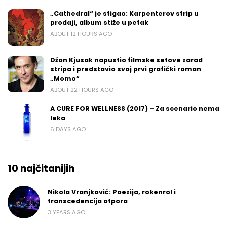
„Cathedral“ je stigao: Karpenterov strip u
prodaji, album stiže u petak
ABOUT 12 HOURS AGO
Džon Kjusak napustio filmske setove zarad
stripa i predstavio svoj prvi grafički roman
„Momo“
ABOUT 22 HOURS AGO
A CURE FOR WELLNESS (2017) – Za scenario nema
leka
6 DAYS AGO
10 najčitanijih
Nikola Vranjković: Poezija, rokenrol i
transcedencija otpora
3 YEARS AGO