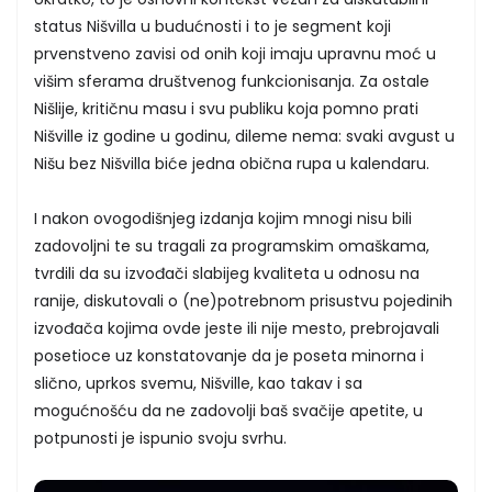
status Nišvilla u budućnosti i to je segment koji
prvenstveno zavisi od onih koji imaju upravnu moć u
višim sferama društvenog funkcionisanja. Za ostale
Nišlije, kritičnu masu i svu publiku koja pomno prati
Nišville iz godine u godinu, dileme nema: svaki avgust u
Nišu bez Nišvilla biće jedna obična rupa u kalendaru.
I nakon ovogodišnjeg izdanja kojim mnogi nisu bili
zadovoljni te su tragali za programskim omaškama,
tvrdili da su izvođači slabijeg kvaliteta u odnosu na
ranije, diskutovali o (ne)potrebnom prisustvu pojedinih
izvođača kojima ovde jeste ili nije mesto, prebrojavali
posetioce uz konstatovanje da je poseta minorna i
slično, uprkos svemu, Nišville, kao takav i sa
mogućnošću da ne zadovolji baš svačije apetite, u
potpunosti je ispunio svoju svrhu.