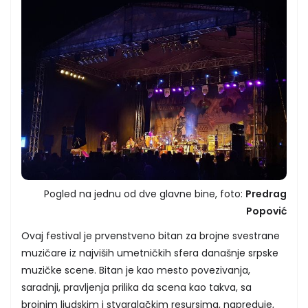
Pogled na jednu od dve glavne bine, foto:
Predrag
Popović
Ovaj festival je prvenstveno bitan za brojne svestrane
muzičare iz najviših umetničkih sfera današnje srpske
muzičke scene. Bitan je kao mesto povezivanja,
saradnji, pravljenja prilika da scena kao takva, sa
brojnim ljudskim i stvaralačkim resursima, napreduje,