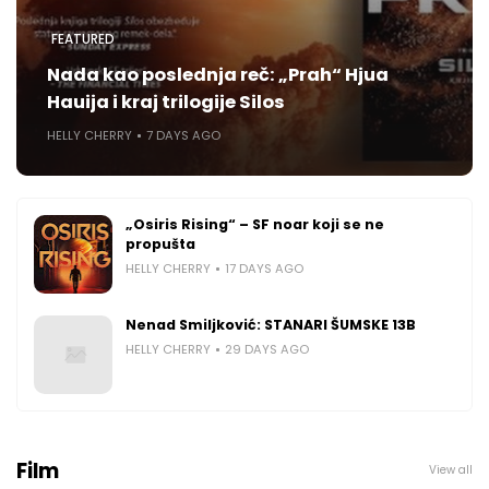
FEATURED
Nada kao poslednja reč: „Prah“ Hjua
Hauija i kraj trilogije Silos
HELLY CHERRY
7 DAYS AGO
„Osiris Rising“ – SF noar koji se ne
propušta
HELLY CHERRY
17 DAYS AGO
Nenad Smiljković: STANARI ŠUMSKE 13B
HELLY CHERRY
29 DAYS AGO
Film
View all