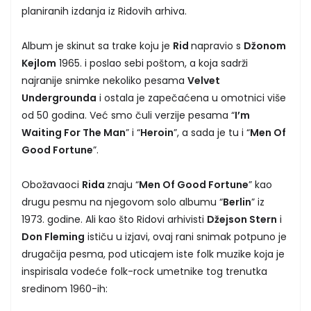
planiranih izdanja iz Ridovih arhiva.
Album je skinut sa trake koju je
Rid
napravio s
Džonom
Kejlom
1965. i poslao sebi poštom, a koja sadrži
najranije snimke nekoliko pesama
Velvet
Undergrounda
i ostala je zapečaćena u omotnici više
od 50 godina. Već smo čuli verzije pesama “
I’m
Waiting For The Man
” i “
Heroin
”, a sada je tu i “
Men Of
Good Fortune
”.
Obožavaoci
Rida
znaju “
Men Of Good Fortune
” kao
drugu pesmu na njegovom solo albumu “
Berlin
” iz
1973. godine. Ali kao što Ridovi arhivisti
Džejson Stern
i
Don Fleming
ističu u izjavi, ovaj rani snimak potpuno je
drugačija pesma, pod uticajem iste folk muzike koja je
inspirisala vodeće folk-rock umetnike tog trenutka
sredinom 1960-ih: