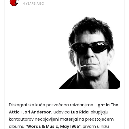
4 YEARS AGO
Diskografska kuća posvećena reizdanjima
Light In The
Attic
i
Lori Anderson
, udovica
Lua Rida
, okupljaju
kantautorov neobjavljeni materijal na predstojećem
albumu “
Words & Music, May 1965
”, prvom u nizu