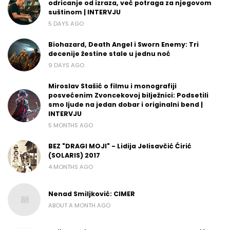
odricanje od izraza, već potraga za njegovom
suštinom | INTERVJU
5 DAYS AGO
Biohazard, Death Angel i Sworn Enemy: Tri
decenije žestine stale u jednu noć
9 DAYS AGO
Miroslav Stašić o filmu i monografiji
posvećenim Zvoncekovoj bilježnici: Podsetili
smo ljude na jedan dobar i originalni bend |
INTERVJU
5 MONTHS AGO
BEZ "DRAGI MOJI" - Lidija Jelisavčić Ćirić
(SOLARIS) 2017
4 MONTHS AGO
Nenad Smiljković: CIMER
ABOUT A MONTH AGO