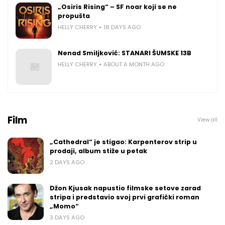
„Osiris Rising“ – SF noar koji se ne
propušta
HELLY CHERRY
18 DAYS AGO
Nenad Smiljković: STANARI ŠUMSKE 13B
HELLY CHERRY
ABOUT A MONTH AGO
Film
View all
„Cathedral“ je stigao: Karpenterov strip u
prodaji, album stiže u petak
2 DAYS AGO
Džon Kjusak napustio filmske setove zarad
stripa i predstavio svoj prvi grafički roman
„Momo“
3 DAYS AGO