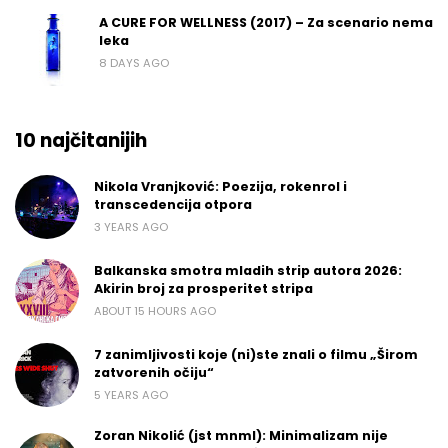
A CURE FOR WELLNESS (2017) – Za scenario nema
leka
8 DAYS AGO
10 najčitanijih
Nikola Vranjković: Poezija, rokenrol i
transcedencija otpora
3 YEARS AGO
Balkanska smotra mladih strip autora 2026:
Akirin broj za prosperitet stripa
ABOUT 15 HOURS AGO
7 zanimljivosti koje (ni)ste znali o filmu „Širom
zatvorenih očiju“
5 YEARS AGO
Zoran Nikolić (jst mnml): Minimalizam nije