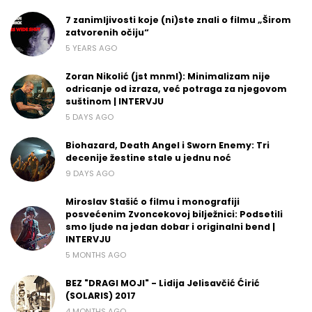
7 zanimljivosti koje (ni)ste znali o filmu „Širom
zatvorenih očiju“
5 YEARS AGO
Zoran Nikolić (jst mnml): Minimalizam nije
odricanje od izraza, već potraga za njegovom
suštinom | INTERVJU
5 DAYS AGO
Biohazard, Death Angel i Sworn Enemy: Tri
decenije žestine stale u jednu noć
9 DAYS AGO
Miroslav Stašić o filmu i monografiji
posvećenim Zvoncekovoj bilježnici: Podsetili
smo ljude na jedan dobar i originalni bend |
INTERVJU
5 MONTHS AGO
BEZ "DRAGI MOJI" - Lidija Jelisavčić Ćirić
(SOLARIS) 2017
4 MONTHS AGO