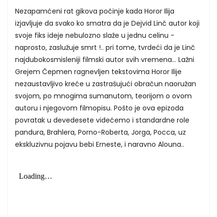
Nezapamćeni rat gikova počinje kada Horor Ilija
izjavljuje da svako ko smatra da je Dejvid Linč autor koji
svoje fiks ideje nebulozno slaže u jednu celinu -
naprosto, zaslužuje smrt !.. pri tome, tvrdeći da je Linč
najdubokosmisleniji filmski autor svih vremena... Lažni
Grejem Čepmen ragnevljen tekstovima Horor Ilije
nezaustavljivo kreće u zastrašujući obračun naoružan
svojom, po mnogima sumanutom, teorijom o ovom
autoru i njegovom filmopisu. Pošto je ova epizoda
povratak u devedesete videćemo i standardne role
pandura, Brahlera, Porno-Roberta, Jorga, Pocca, uz
ekskluzivnu pojavu bebi Erneste, i naravno Alouna..