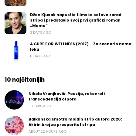
Džon Kjusak napustio filmske setove zarad
stripa i predstavio svoj prvi grafički roman
„Momo“
3 DAYS AGO
A CURE FOR WELLNESS (2017) – Za scenario nema
leka
8 DAYS AGO
10 najčitanijih
Nikola Vranjković: Poezija, rokenrol i
transcedencija otpora
3 YEARS AGO
Balkanska smotra mladih strip autora 2026:
Akirin broj za prosperitet stripa
ABOUT 22 HOURS AGO