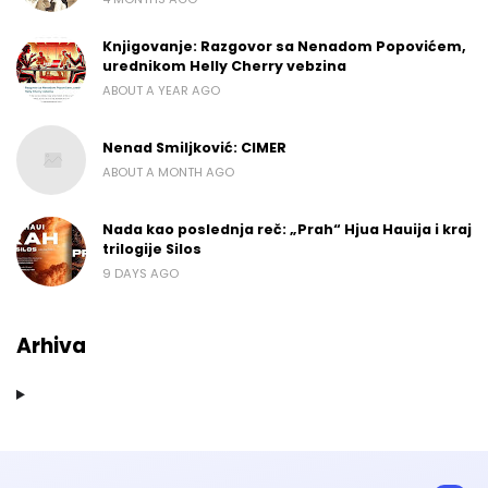
Knjigovanje: Razgovor sa Nenadom Popovićem,
urednikom Helly Cherry vebzina
ABOUT A YEAR AGO
Nenad Smiljković: CIMER
ABOUT A MONTH AGO
Nada kao poslednja reč: „Prah“ Hjua Hauija i kraj
trilogije Silos
9 DAYS AGO
Arhiva