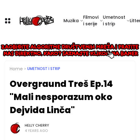
Filmovi
Umetnost
Muzika
Litte
i serije
i strip
Home
UMETNOST I STRIP
Overgraund Treš Ep.14
"Mali nesporazum oko
Dejvida Linča"
HELLY CHERRY
4 YEARS AGO