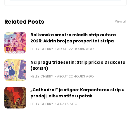
Related Posts
View all
Balkanska smotra mladih strip autora
2026: Akirin broj za prosperitet stripa
HELLY CHERRY
ABOUT 22 HOURS AGO
Na pragu tridesetih: Strip priča o Drakčetu
(S01E14)
HELLY CHERRY
ABOUT 22 HOURS AGO
„Cathedral“ je stigao: Karpenterov strip u
prodaji, album stiže u petak
HELLY CHERRY
3 DAYS AGO