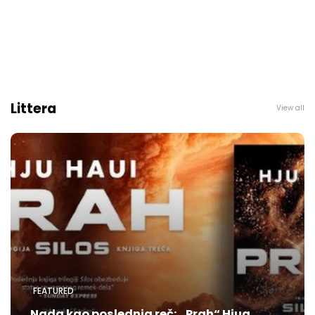
Littera
View all
FEATURED
Nada kao poslednja reč: „Prah“ Hjua