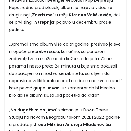
nezavisni izdavači Geenger Records i Pop Depresija.
Neposredno pred izlazak, album je najavio video za
drugi singl „
Zavrti me
“ u režiji
Stefana Veličkovića
, dok
se prvi singl „
Strepnja
“ pojavio u decembru prošle
godine.
„Spremali smo album više od tri godine, preživeo je sve
moguće prepreke i sada, konačno, sa ponosom i
zadovoljstvom možemo da kažemo da je tu. Osam
pesama i nešto preko 24 minuta u koje smo pokušali
da spakujemo mnoštvo senzibiliteta, sa ciljem da
napravimo veliki korak napred u odnosu na sve do sad,“
kaže pevač grupe
Jovan
, uz komentar da bi idealno
bilo da se album sluša „od početka do kraja“.
„
Na dugačkim poljima
“ sniman je u Down There
Studiju na Novom Beogradu tokom 2021. i 2022. godine,
u produkciji
Uroša Milkića
i
Andreja Mladenovića
.