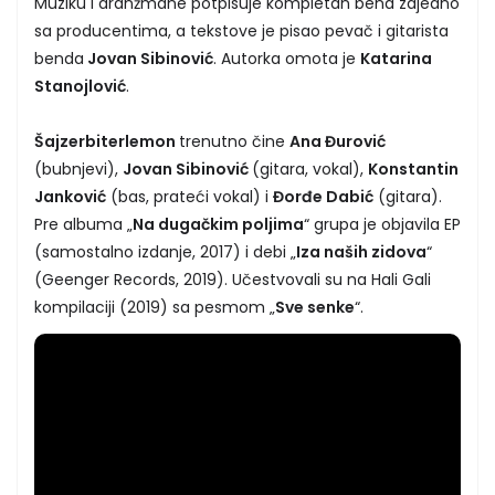
Muziku i aranžmane potpisuje kompletan bend zajedno
sa producentima, a tekstove je pisao pevač i gitarista
benda
Jovan Sibinović
. Autorka omota je
Katarina
Stanojlović
.
Šajzerbiterlemon
trenutno čine
Ana Đurović
(bubnjevi),
Jovan Sibinović
(gitara, vokal),
Konstantin
Janković
(bas, prateći vokal) i
Đorđe Dabić
(gitara).
Pre albuma „
Na dugačkim poljima
“ grupa je objavila EP
(samostalno izdanje, 2017) i debi „
Iza naših zidova
“
(Geenger Records, 2019). Učestvovali su na Hali Gali
kompilaciji (2019) sa pesmom „
Sve senke
“.