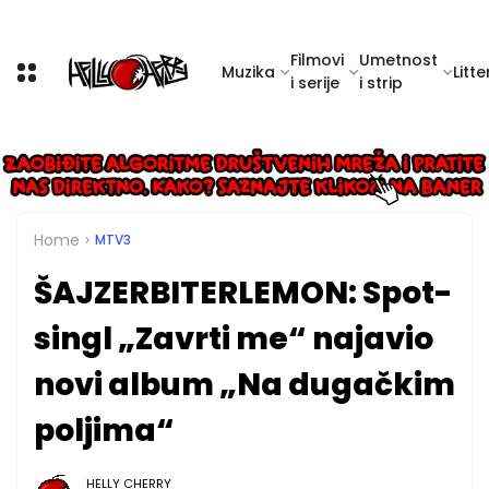
Filmovi
Umetnost
Muzika
Litte
i serije
i strip
Home
MTV3
ŠAJZERBITERLEMON: Spot-
singl „Zavrti me“ najavio
novi album „Na dugačkim
poljima“
HELLY CHERRY