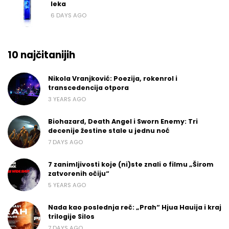
leka
6 DAYS AGO
10 najčitanijih
Nikola Vranjković: Poezija, rokenrol i
transcedencija otpora
3 YEARS AGO
Biohazard, Death Angel i Sworn Enemy: Tri
decenije žestine stale u jednu noć
7 DAYS AGO
7 zanimljivosti koje (ni)ste znali o filmu „Širom
zatvorenih očiju“
5 YEARS AGO
Nada kao poslednja reč: „Prah“ Hjua Hauija i kraj
trilogije Silos
7 DAYS AGO