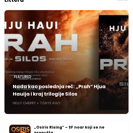
FEATURED
Nada kao poslednja reč: „Prah“ Hjua
Hauija i kraj trilogije Silos
HELLY CHERRY
7 DAYS AGO
„Osiris Rising“ – SF noar koji se ne
propušta