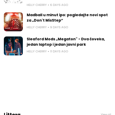
HELLY CHERRY
6 DAYS AGO
Madball u minut ipo: pogledajte novi spot
za „Don't MisStep“
HELLY CHERRY
9 DAYS AGO
Sleaford Mods „Megaton" - Dva čoveka,
jedan laptop i jedan javni park
HELLY CHERRY
11 DAYS AGO
Littera
View all