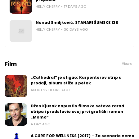
HELLY CHERRY
17 DAYS AGO
Nenad Smiljković: STANARI ŠUMSKE 13B
HELLY CHERRY
30 DAYS AGO
Film
View all
„Cathedral“ je stigao: Karpenterov strip u
prodaji, album stiže u petak
ABOUT 22 HOURS AGO
Džon Kjusak napustio filmske setove zarad
stripa i predstavio svoj prvi grafički roman
„Momo“
A DAY AGO
A CURE FOR WELLNESS (2017) – Za scenario nema