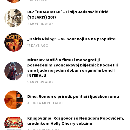
BEZ "DRAGI MOJI" - Lidija Jelisavčić Ćirić
(SOLARIS) 2017
4 MONTHS AGO
„Osiris Rising“ – SF noar koji se ne propušta
17 DAYS AGO
Miroslav Stašić o filmu i monografiji
posvećenim Zvoncekovoj bilježnici: Podsetili
smo ljude na jedan dobar i originalni bend |
INTERVJU
5 MONTHS AGO
Dina: Roman o prirodi, politici i ljudskom umu
ABOUT A MONTH AGO
Knjigovanje: Razgovor sa Nenadom Popovićem,
urednikom Helly Cherry vebzina
ABOUT A YEAR AGO