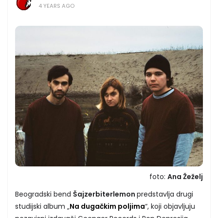
4 YEARS AGO
foto:
Ana Žeželj
Beogradski bend
Šajzerbiterlemon
predstavlja drugi
studijski album „
Na dugačkim poljima
“, koji objavljuju