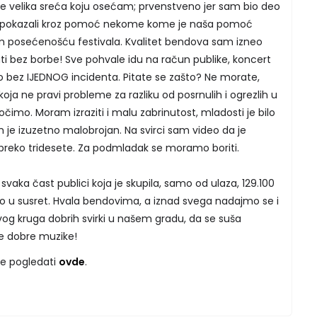
 je velika sreća koju osećam; prvenstveno jer sam bio deo
ici pokazali kroz pomoć nekome kome je naša pomoć
m posećenošću festivala. Kvalitet bendova sam izneo
tati bez borbe! Sve pohvale idu na račun publike, koncert
o bez IJEDNOG incidenta. Pitate se zašto? Ne morate,
 koja ne pravi probleme za razliku od posrnulih i ogrezlih u
očimo. Moram izraziti i malu zabrinutost, mladosti je bilo
 je izuzetno malobrojan. Na svirci sam video da je
preko tridesete. Za podmladak se moramo boriti.
 svaka čast publici koja je skupila, samo od ulaza, 129.100
ašao u susret. Hvala bendovima, a iznad svega nadajmo se i
og kruga dobrih svirki u našem gradu, da se suša
ve dobre muzike!
te pogledati
ovde
.