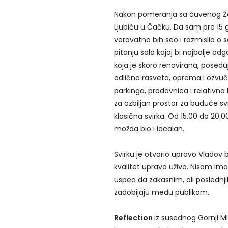
Nakon pomeranja sa čuvenog Žel
Ljubiću u Čačku. Da sam pre 15 
verovatno bih seo i razmislio o 
pitanju sala kojoj bi najbolje od
koja je skoro renovirana, poseduje
odlična rasveta, oprema i ozvučen
parkinga, prodavnica i relativn
za ozbiljan prostor za buduće sv
klasična svirka. Od 15.00 do 20.
možda bio i idealan.
Svirku je otvorio upravo Vladov
kvalitet upravo uživo. Nisam 
uspeo da zakasnim, ali poslednjih
zadobijaju među publikom.
Reflection
iz susednog Gornji M