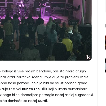
j kolega iz više prošlih bendova, basista mora drugih
 naš grad, muzička scena Srbije čuje za problem male
rebna naša pomoć. Ideja je bila da se uz pomoć grada
izuje festival
Run to the Hillz
koji bi imao humanitarni
laz nego bi se donacijom pomoglo našoj maloj sugrađanki.
pića doniraće se našoj
Đurđi
.