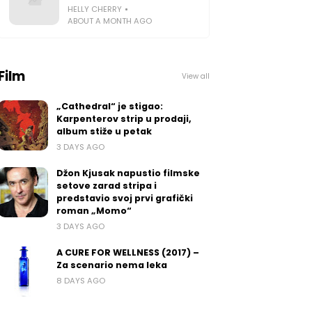
HELLY CHERRY
ABOUT A MONTH AGO
Film
View all
„Cathedral“ je stigao:
Karpenterov strip u prodaji,
album stiže u petak
3 DAYS AGO
Džon Kjusak napustio filmske
setove zarad stripa i
predstavio svoj prvi grafički
roman „Momo“
3 DAYS AGO
A CURE FOR WELLNESS (2017) –
Za scenario nema leka
8 DAYS AGO