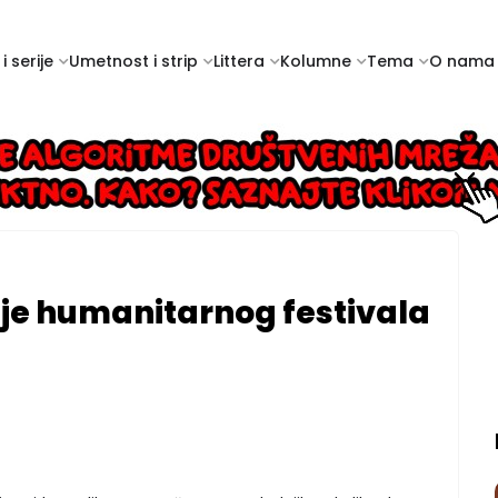
i serije
Umetnost i strip
Littera
Kolumne
Tema
O nama
je humanitarnog festivala