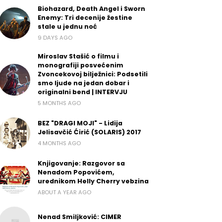
Biohazard, Death Angel i Sworn
Enemy: Tri decenije žestine
stale u jednu noć
9 DAYS AGO
Miroslav Stašić o filmu i
monografiji posvećenim
Zvoncekovoj bilježnici: Podsetili
smo ljude na jedan dobar i
originalni bend | INTERVJU
5 MONTHS AGO
BEZ "DRAGI MOJI" - Lidija
Jelisavčić Ćirić (SOLARIS) 2017
4 MONTHS AGO
Knjigovanje: Razgovor sa
Nenadom Popovićem,
urednikom Helly Cherry vebzina
ABOUT A YEAR AGO
Nenad Smiljković: CIMER