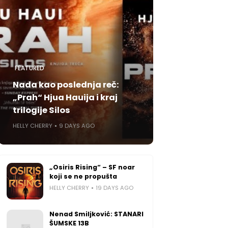
FEATURED
Nada kao poslednja reč:
„Prah“ Hjua Hauija i kraj
trilogije Silos
HELLY CHERRY
9 DAYS AGO
„Osiris Rising“ – SF noar
koji se ne propušta
HELLY CHERRY
19 DAYS AGO
Nenad Smiljković: STANARI
ŠUMSKE 13B