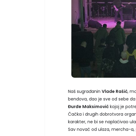
Naš sugrađanin
Vlade Rašić
, mo
bendova, dao je sve od sebe da
Đurđe Maksimović
kojoj je pot
Čačka i drugih dobrotvora organ
karakter, ne bi se naplaćivao u
Sav novač od ulaza, mercha-a, 