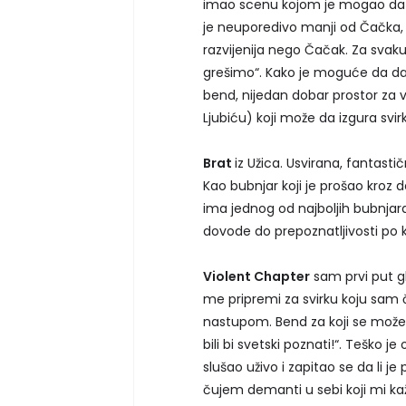
imao scenu kojom je mogao da se
je neuporedivo manji od Čačka, a
razvijenija nego Čačak. Za svaku 
grešimo“. Kako je moguće da da 
bend, nijedan dobar prostor za
Ljubiću) koji može da izgura svir
Brat
iz Užica. Usvirana, fantast
Kao bubnjar koji je prošao kr
ima jednog od najboljih bubnjara S
dovode do prepoznatljivosti po k
Violent Chapter
sam prvi put g
me pripremi za svirku koju sam
nastupom. Bend za koji se može r
bili bi svetski poznati!“. Teško je
slušao uživo i zapitao se da li 
čujem demanti u sebi koji mi kaže