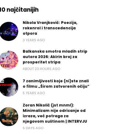
10 najčitanijih
Nikola Vranjković: Poezija,
rokenrol i transcedencija
otpora
3 YEARS AGO
Balkanska smotra mladih strip
autora 2026: Akirin broj za
prosperitet stripa
ABOUT 23 HOURS AGO
7 zanimljivosti koje (ni)ste znali
o filmu „Širom zatvorenih očiju“
5 YEARS AGO
Zoran Nikolić (jst mnml):
Minimalizam nije odricanje od
izraza, već potraga za
njegovom suštinom | INTERVJU
5 DAYS AGO