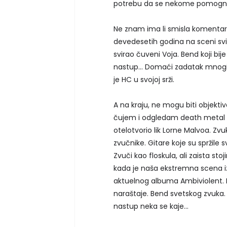
potrebu da se nekome pomogne, od
Ne znam ima li smisla komentari
devedesetih godina na sceni sv
svirao čuveni Voja. Bend koji bij
nastup... Domaći zadatak mnogi
je HC u svojoj srži.
A na kraju, ne mogu biti objekt
čujem i odgledam death metal m
otelotvorio lik Lorne Malvoa. Zvu
zvučnike. Gitare koje su spržile s
Zvuči kao floskula, ali zaista sto
kada je naša ekstremna scena i
aktuelnog albuma Ambiviolent. 
naraštaje. Bend svetskog zvuka. S
nastup neka se kaje...