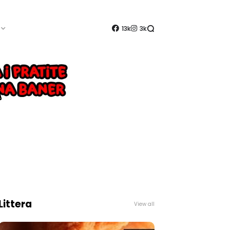
13k
3k
Littera
View all