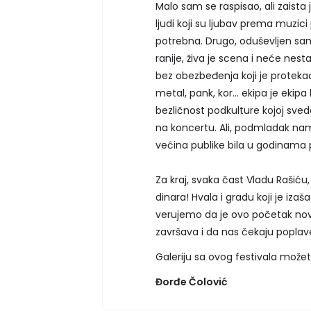
Malo sam se raspisao, ali zaista
ljudi koji su ljubav prema muz
potrebna. Drugo, oduševljen sa
ranije, živa je scena i neće nes
bez obezbeđenja koji je proteka
metal, pank, kor... ekipa je ekipa
bezličnost podkulture kojoj sved
na koncertu. Ali, podmladak nam
većina publike bila u godinama 
Za kraj, svaka čast Vladu Rašiću,
dinara! Hvala i gradu koji je iz
verujemo da je ovo početak nov
završava i da nas čekaju popla
Galeriju sa ovog festivala može
Đorđe Čolović