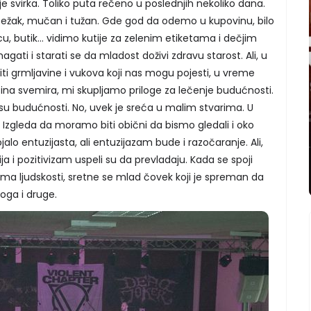
svirka. Toliko puta rečeno u poslednjih nekoliko dana.
e težak, mučan i tužan. Gde god da odemo u kupovinu, bilo
u, butik... vidimo kutije za zelenim etiketama i dečjim
magati i starati se da mladost doživi zdravu starost. Ali, u
 grmljavine i vukova koji nas mogu pojesti, u vreme
na svemira, mi skupljamo priloge za lečenje budućnosti.
su budućnosti. No, uvek je sreća u malim stvarima. U
. Izgleda da moramo biti obični da bismo gledali i oko
lo entuzijasta, ali entuzijazam bude i razočaranje. Ali,
 i pozitivizam uspeli su da prevladaju. Kada se spoji
ema ljudskosti, sretne se mlad čovek koji je spreman da
ga i druge.