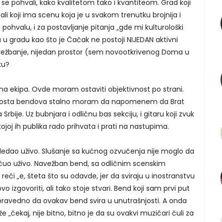
 pohvali, kako kvalitetom tako i kvantiteom. Grad koji
li koji ima scenu koja je u svakom trenutku brojnija i
pohvalu, i za postavljanje pitanja „gde mi kulturološki
u gradu kao što je Čačak ne postoji NIJEDAN aktivni
 vežbanje, nijedan prostor (sem novootkrivenog Doma u
ku?
ična ekipa. Ovde moram ostaviti objektivnost po strani.
oz dosta bendova stalno moram da napomenem da Brat
rbije. Uz bubnjara i odličnu bas sekciju, i gitaru koji zvuk
ojoj ih publika rado prihvata i prati na nastupima.
ledao uživo. Slušanje sa kućnog ozvučenja nije moglo da
 čuo uživo. Navežban bend, sa odličnim scenskim
eći „e, šteta što su odavde, jer da sviraju u inostranstvu
 ovo izgovoriti, ali tako stoje stvari. Bend koji sam prvi put
je pravedno da ovakav bend svira u unutrašnjosti. A onda
 „čekaj, nije bitno, bitno je da su ovakvi muzičari čuli za