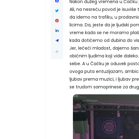
Nakon dužeg vremena u Čačku je 
Ali, na nesreću povod je isuviš
da idemo na trafiku, u prodavnic
licima. Da, jeste da je ljudski po
vreme kada se ne moramo plašiti
kada dotičemo od dubina do visi
Jer, lečeći mladost, dajemo šan
običnim ljudima koji vide daleko
sebe. A u Čačku je oduvek postoja
ovoga puta entuzijazam, ambicija
ljubav prema muzici, i ljubav pr
se trudom samoprinese za drugo