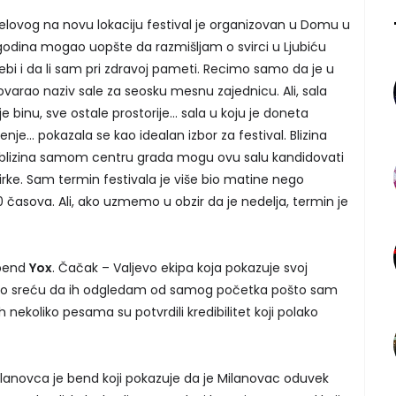
ovog na novu lokaciju festival je organizovan u Domu u
godina mogao uopšte da razmišljam o svirci u Ljubiću
sebi i da li sam pri zdravoj pameti. Recimo samo da je u
govarao naziv sale za seosku mesnu zajednicu. Ali, sala
 binu, sve ostale prostorije... sala u koju je doneta
je... pokazala se kao idealan izbor za festival. Blizina
a blizina samom centru grada mogu ovu salu kandidovati
irke. Sam termin festivala je više bio matine nego
00 časova. Ali, ako uzmemo u obzir da je nedelja, termin je
 bend
Yox
. Čačak – Valjevo ekipa koja pokazuje svoj
imao sreću da ih odgledam od samog početka pošto sam
 nekoliko pesama su potvrdili kredibilitet koji polako
ilanovca je bend koji pokazuje da je Milanovac oduvek