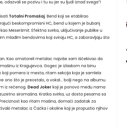
azvali se pozivu i tu su jer su ljudi iznad svega“!
sati
Totalni Promašaj
. Bend koji se etablirao
irajući beskompromisni HC, bend u kojem je bubanj
e kao Meseršmit. Efektna svirka, uključivanje publike u
m mlađim bendovima koji sviraju HC, a zaboravljaju šta
ivan. Kao omatoreli metalac najviše sam iščekivao da
ašinu iz Kragujevca. Gogec je izlaskom na binu
k koji pomera iz mesta, ritam sekcija koja je samlela
ve ono što je preostalo, a vokal... bolji nego na albumu.
jim iz rečenog.
Dead Joker
koji je ponovo među nama
zuzetno siromašna. Kratka svirka, uz dosta pesama sa
Preciznost kao ritam mašina, domaći zadatak za
vaki metalac iz Čačka i okoline koji je propustio njihov