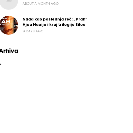
ABOUT A MONTH AGO
Nada kao poslednja reč: „Prah“
Hjua Hauija i kraj trilogije Silos
9 DAYS AGO
Arhiva