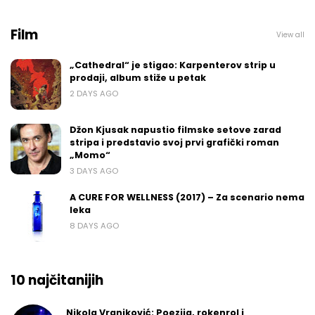
Film
View all
„Cathedral“ je stigao: Karpenterov strip u
prodaji, album stiže u petak
2 DAYS AGO
Džon Kjusak napustio filmske setove zarad
stripa i predstavio svoj prvi grafički roman
„Momo“
3 DAYS AGO
A CURE FOR WELLNESS (2017) – Za scenario nema
leka
8 DAYS AGO
10 najčitanijih
Nikola Vranjković: Poezija, rokenrol i