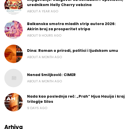
urednikom Helly Cherry vebzina
ABOUT A YEAR AGO
Balkanska smotra mladih strip autora 2026:
Akirin broj za prosperitet stripa
ABOUT 9 HOURS AGO
Dina: Roman o prirodi, politici i ljudskom umu
ABOUT A MONTH AGO
Nenad Smiljković: CIMER
ABOUT A MONTH AGO
Nada kao poslednja reč: „Prah“ Hjua Hauija i kraj
trilogije Silos
9 DAYS AGO
Arhiva