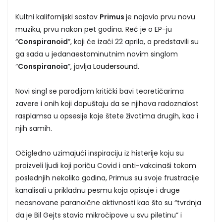
Kultni kalifornijski sastav
Primus
je najavio prvu novu
muziku, prvu nakon pet godina. Reč je o EP-ju
“
Conspiranoid
”, koji će izaći 22 aprila, a predstavili su
ga sada u jedanaestominutnim novim singlom
“
Conspiranoia
”, javlja
Loudersound
.
Novi singl se parodijom kritički bavi teoretičarima
zavere i onih koji dopuštaju da se njihova radoznalost
rasplamsa u opsesije koje štete životima drugih, kao i
njih samih.
Očigledno uzimajući inspiraciju iz histerije koju su
proizveli ljudi koji poriču Covid i anti-vakcinaši tokom
poslednjih nekoliko godina, Primus su svoje frustracije
kanalisali u prikladnu pesmu koja opisuje i druge
neosnovane paranoične aktivnosti kao što su “tvrdnja
da je Bil Gejts stavio mikročipove u svu piletinu” i