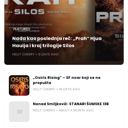
FEATURED
Nada kao poslednja reč: „Prah“ Hjua
Hauija i kraj trilogije Silos
HELLY CHERRY
9 DAYS AGO
„Osiris Rising“ – SF noar koji se ne
propušta
HELLY CHERRY
18 DAYS AGO
Nenad Smiljković: STANARI ŠUMSKE 13B
HELLY CHERRY
ABOUT A MONTH AGO