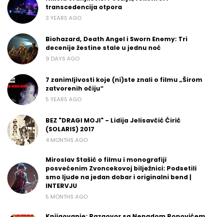
transcedencija otpora
3 YEARS AGO
Biohazard, Death Angel i Sworn Enemy: Tri
decenije žestine stale u jednu noć
9 DAYS AGO
7 zanimljivosti koje (ni)ste znali o filmu „Širom
zatvorenih očiju“
5 YEARS AGO
BEZ "DRAGI MOJI" - Lidija Jelisavčić Ćirić
(SOLARIS) 2017
4 MONTHS AGO
Miroslav Stašić o filmu i monografiji
posvećenim Zvoncekovoj bilježnici: Podsetili
smo ljude na jedan dobar i originalni bend |
INTERVJU
5 MONTHS AGO
Knjigovanje: Razgovor sa Nenadom Popovićem,