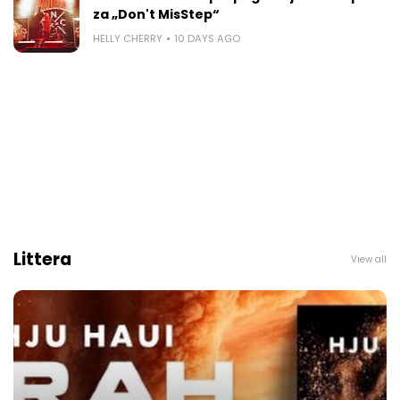
za „Don't MisStep“
HELLY CHERRY
10 DAYS AGO
Littera
View all