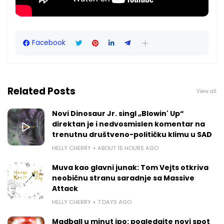
Facebook
Related Posts
View all
Novi Dinosaur Jr. singl „Blowin' Up“
direktan je i nedvosmislen komentar na
trenutnu društveno-političku klimu u SAD
HELLY CHERRY
ABOUT 15 HOURS AGO
Muva kao glavni junak: Tom Vejts otkriva
neobičnu stranu saradnje sa Massive
Attack
HELLY CHERRY
7 DAYS AGO
Madball u minut ipo: pogledajte novi spot