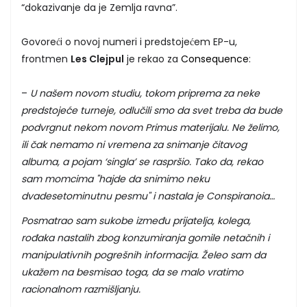
“dokazivanje da je Zemlja ravna”.
Govoreći o novoj numeri i predstojećem EP-u,
frontmen
Les Clejpul
je rekao za
Consequence
:
–
U našem novom studiu, tokom priprema za neke
predstojeće turneje, odlučili smo da svet treba da bude
podvrgnut nekom novom Primus materijalu. Ne želimo,
ili čak nemamo ni vremena za snimanje čitavog
albuma, a pojam ‘singla’ se raspršio. Tako da, rekao
sam momcima "hajde da snimimo neku
dvadesetominutnu pesmu" i nastala je Conspiranoia…
Posmatrao sam sukobe između prijatelja, kolega,
rođaka nastalih zbog konzumiranja gomile netačnih i
manipulativnih pogrešnih informacija. Želeo sam da
ukažem na besmisao toga, da se malo vratimo
racionalnom razmišljanju.