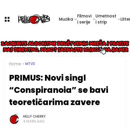
Filmovi
Umetnost
Muzika
Litte
i serije
i strip
Home
MTV3
PRIMUS: Novi singl
“Conspiranoia” se bavi
teoretičarima zavere
HELLY CHERRY
4 YEARS AGO