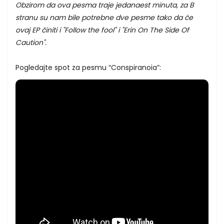
Obzirom da ova pesma traje jedanaest minuta, za B
stranu su nam bile potrebne dve pesme tako da će
ovaj EP činiti i "Follow the fool" i "
Erin On The Side Of
Caution".
Pogledajte spot za pesmu “Conspiranoia”: