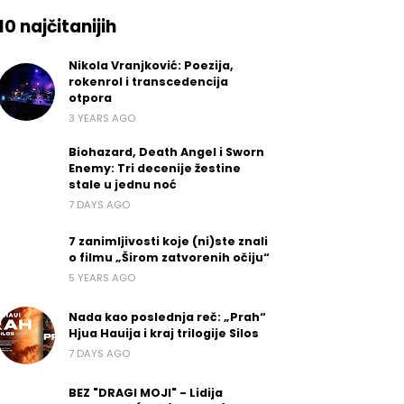
10 najčitanijih
Nikola Vranjković: Poezija,
rokenrol i transcedencija
otpora
3 YEARS AGO
Biohazard, Death Angel i Sworn
Enemy: Tri decenije žestine
stale u jednu noć
7 DAYS AGO
7 zanimljivosti koje (ni)ste znali
o filmu „Širom zatvorenih očiju“
5 YEARS AGO
Nada kao poslednja reč: „Prah“
Hjua Hauija i kraj trilogije Silos
7 DAYS AGO
BEZ "DRAGI MOJI" - Lidija