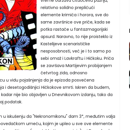
vreme održava čitaočevu pažnju,
relativno solidno preplićući
elemente krimića i horora, sve do
same završnice ove priče, kada se
potka rastače u fantazmagorijski
apsurd. Naravno, to nije proisteklo iz
Kastelijeve scenarističke
nesposobnosti, već je i to samo po
sebi omaž i Lavkraftu i Hičkoku. Priča
se završava Martijevim probijanjem
četvrtog zida, odnosno
u u vidu pojašnjenja da je epizoda posvećena
ja i desetogodišnjici Hičkokove smrti. Iskren da budem,
j kadar nije bio objavljen u Dnevnikovom izdanju, tako da
aj podatak.
am u iskušenju da "Nekronomikonu" dam 3*, međutim valja
ripovedačkom umeću, kojim je upleo u sve ove elemente