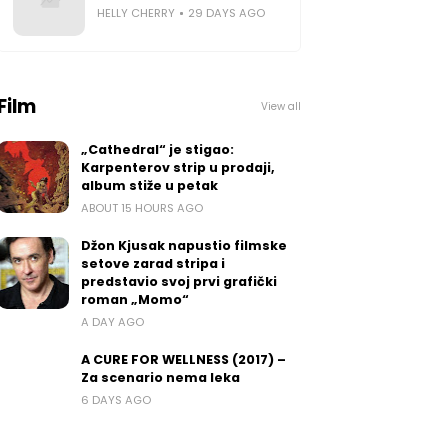
HELLY CHERRY
29 DAYS AGO
Film
View all
„Cathedral“ je stigao:
Karpenterov strip u prodaji,
album stiže u petak
ABOUT 15 HOURS AGO
Džon Kjusak napustio filmske
setove zarad stripa i
predstavio svoj prvi grafički
roman „Momo“
A DAY AGO
A CURE FOR WELLNESS (2017) –
Za scenario nema leka
6 DAYS AGO