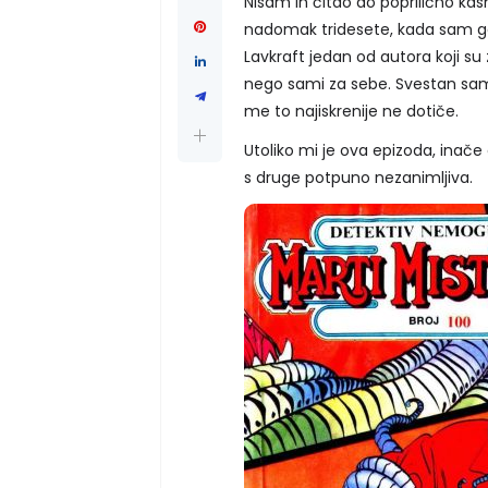
Nisam ih čitao do poprilično kas
nadomak tridesete, kada sam ga
Lavkraft jedan od autora koji su 
nego sami za sebe. Svestan sam d
me to najiskrenije ne dotiče.
Utoliko mi je ova epizoda, inače 
s druge potpuno nezanimljiva.