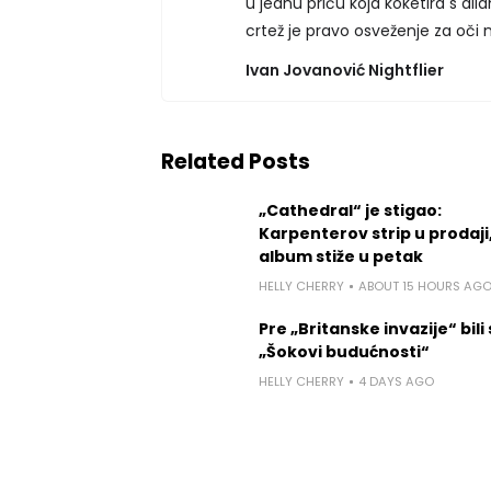
u jednu priču koja koketira s di
crtež je pravo osveženje za oči 
Ivan Jovanović Nightflier
Related Posts
„Cathedral“ je stigao:
Karpenterov strip u prodaji
album stiže u petak
HELLY CHERRY
ABOUT 15 HOURS AG
Pre „Britanske invazije“ bili
„Šokovi budućnosti“
HELLY CHERRY
4 DAYS AGO