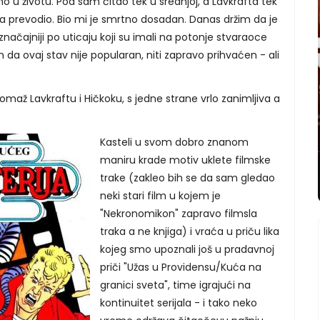
no u životu. Poa sam čitao tek u srednjoj, a Lavkrafta tek
 prevodio. Bio mi je smrtno dosadan. Danas držim da je
značajniji po uticaju koji su imali na potonje stvaraoce
a ovaj stav nije popularan, niti zapravo prihvaćen - ali
omaž Lavkraftu i Hičkoku, s jedne strane vrlo zanimljiva a
Kasteli u svom dobro znanom
maniru krade motiv uklete filmske
trake (zakleo bih se da sam gledao
neki stari film u kojem je
"Nekronomikon" zapravo filmsla
traka a ne knjiga) i vraća u priču lika
kojeg smo upoznali još u pradavnoj
priči "Užas u Providensu/Kuća na
granici sveta", time igrajući na
kontinuitet serijala - i tako neko