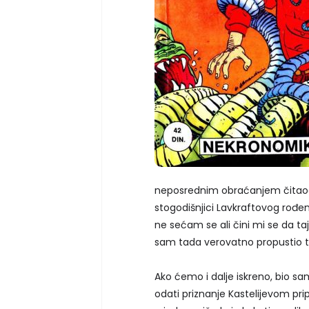
neposrednim obraćanjem čitaoc
stogodišnjici Lavkraftovog rođen
ne sećam se ali čini mi se da ta
sam tada verovatno propustio t
Ako ćemo i dalje iskreno, bio s
odati priznanje Kastelijevom p