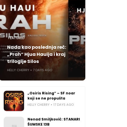
FEATURED
Nada kao poslednja reč:
„Prah“ Hjua Hauija i kraj
trilogije Silos
HELLY CHERRY
7 DAYS AGO
„Osiris Rising“ – SF noar
koji se ne propušta
HELLY CHERRY
17 DAYS AGO
Nenad Smiljković: STANARI
ŠUMSKE 13B