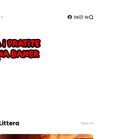
13k
3k
Littera
View all