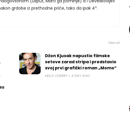
landogovštinom (usput, Marti ga pominje) a i Deveskovijev
nakon grdobe iz prethodne priče, tako da ipak 4*.
View all
Džon Kjusak napustio filmske
,
setove zarad stripa i predstavio
svoj prvi grafički roman „Momo“
O
HELLY CHERRY
A DAY AGO
 su