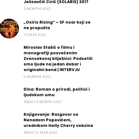
Jelisavčić Ćirić (SOLARIS) 2017
3 MONTHS AGO
„Osiris Rising“ – SF noar koji se
ne propušta
17 DAYS AGO
Miroslav Stašić o filmu i
monografiji posvećenim
Zvoncekovoj bilježnici: Podsetili
smo ljude na jedan dobar i
originalni bend | INTERVJU
5 MONTHS AGO
Dina: Roman o prirodi, politici i
ljudskom umu
ABOUT A MONTH AGO
Knjigovanje: Razgovor sa
Nenadom Popovićem,
urednikom Helly Cherry vebzina
ABOUT A YEAR AGO