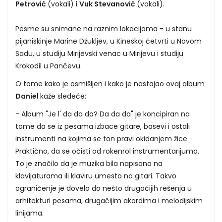
Petrović
(vokali) i
Vuk Stevanović
(vokali).
Pesme su snimane na raznim lokacijama - u stanu
pijaniskinje Marine Džukljev, u Kineskoj četvrti u Novom
Sadu, u studiju Mirijevski venac u Mirijevu i studiju
Krokodil u Pančevu.
O tome kako je osmišljen i kako je nastajao ovaj album
Daniel
kaže sledeće:
- Album "Je l' da da da? Da da da" je koncipiran na
tome da se iz pesama izbace gitare, basevi i ostali
instrumenti na kojima se ton pravi okidanjem žice.
Praktično, da se očisti od rokenrol instrumentarijuma.
To je značilo da je muzika bila napisana na
klavijaturama ili klaviru umesto na gitari. Takvo
ograničenje je dovelo do nešto drugačijih rešenja u
arhitekturi pesama, drugačijim akordima i melodijskim
linijama.