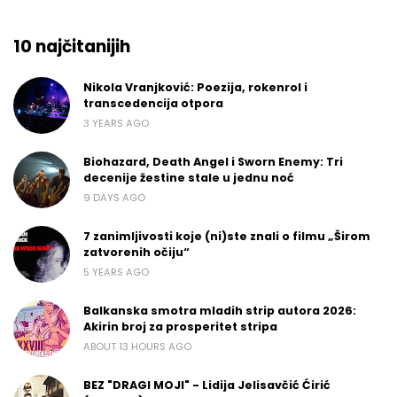
10 najčitanijih
Nikola Vranjković: Poezija, rokenrol i
transcedencija otpora
3 YEARS AGO
Biohazard, Death Angel i Sworn Enemy: Tri
decenije žestine stale u jednu noć
9 DAYS AGO
7 zanimljivosti koje (ni)ste znali o filmu „Širom
zatvorenih očiju“
5 YEARS AGO
Balkanska smotra mladih strip autora 2026:
Akirin broj za prosperitet stripa
ABOUT 13 HOURS AGO
BEZ "DRAGI MOJI" - Lidija Jelisavčić Ćirić