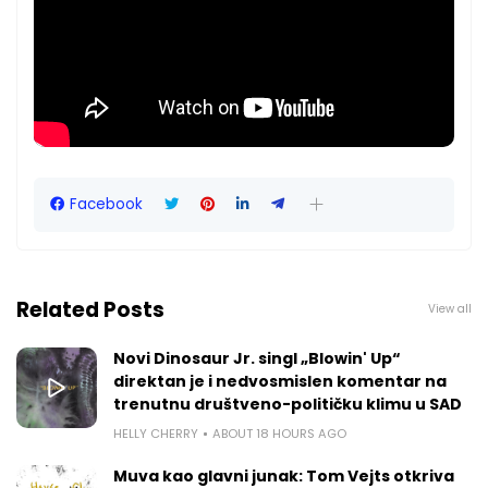
Facebook
Related Posts
View all
Novi Dinosaur Jr. singl „Blowin' Up“
direktan je i nedvosmislen komentar na
trenutnu društveno-političku klimu u SAD
HELLY CHERRY
ABOUT 18 HOURS AGO
Muva kao glavni junak: Tom Vejts otkriva