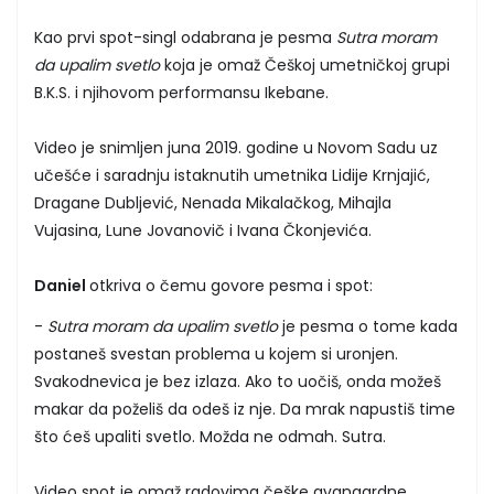
Kao prvi spot-singl odabrana je pesma
Sutra moram
da upalim svetlo
koja je omaž Češkoj umetničkoj grupi
B.K.S. i njihovom performansu Ikebane.
Video je snimljen juna 2019. godine u Novom Sadu uz
učešće i saradnju istaknutih umetnika Lidije Krnjajić,
Dragane Dubljević, Nenada Mikalačkog, Mihajla
Vujasina, Lune Jovanovič i Ivana Čkonjevića.
Daniel
otkriva o čemu govore pesma i spot:
-
Sutra moram da upalim svetlo
je pesma o tome kada
postaneš svestan problema u kojem si uronjen.
Svakodnevica je bez izlaza. Ako to uočiš, onda možeš
makar da poželiš da odeš iz nje. Da mrak napustiš time
što ćeš upaliti svetlo. Možda ne odmah. Sutra.
Video spot je omaž radovima češke avangardne