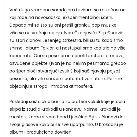
Već dugo vremena sarađujem i sviram sa muzičarima
koji rade na novosadskoj eksperimentalnoj sceni.
Dopada mi se što su oni prešli granicu pop muzike i
više se ne vraćaju na nju. Ivan Čkonjević i Filip Đurović
su stari članovi Jesenjeg Orkestra, bili su tu kada smo
snimali album Folklor, a i nastupali smo kao trio ne više
koncerata. Oni su pesmama doneli teksturu, dronove,
ozvučene objekte (Ivan je na nekim pesmama grebao
po šper ploči stvarajući zvuk!) koji sačinjavaju pejzaž
pesama, ali i vrlo snažan i autoritativan ritam. Pesme
objedinjuje stroga i mračna atmosfera.
Poslednji sastojak albuma su prateći vokali koje je dala
ekipa iz studija Krokodil u Pančevu. Naime, Krokodil je
mesto u kome stvara bend Ljubičice čiji su članovi dali
svoje glasove kako bi se sve upotpunilo. U Krokodilu je
album i produkciono dovršen.