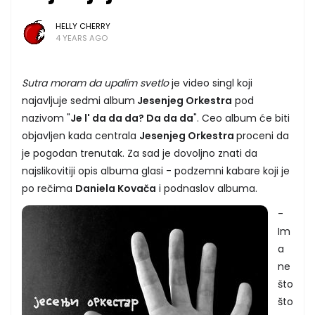
HELLY CHERRY
4 YEARS AGO
Sutra moram da upalim svetlo
je video singl koji
najavljuje sedmi album
Jesenjeg Orkestra
pod
nazivom "
Je l' da da da? Da da da
". Ceo album će biti
objavljen kada centrala
Jesenjeg Orkestra
proceni da
je pogodan trenutak. Za sad je dovoljno znati da
najslikovitiji opis albuma glasi - podzemni kabare koji je
po rečima
Daniela Kovača
i podnaslov albuma.
-
Im
a
ne
što
što