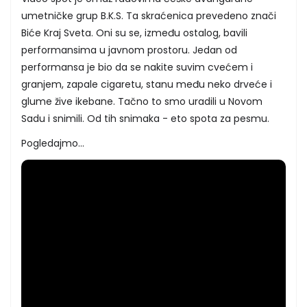
umetničke grup B.K.S. Ta skraćenica prevedeno znači
Biće Kraj Sveta. Oni su se, između ostalog, bavili
performansima u javnom prostoru. Jedan od
performansa je bio da se nakite suvim cvećem i
granjem, zapale cigaretu, stanu među neko drveće i
glume žive ikebane. Tačno to smo uradili u Novom
Sadu i snimili. Od tih snimaka - eto spota za pesmu.
Pogledajmo...