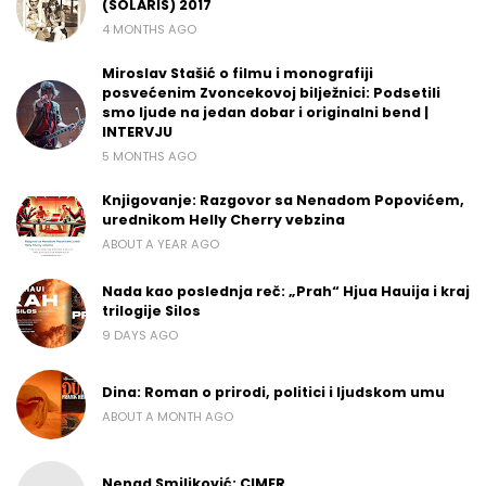
(SOLARIS) 2017
4 MONTHS AGO
Miroslav Stašić o filmu i monografiji
posvećenim Zvoncekovoj bilježnici: Podsetili
smo ljude na jedan dobar i originalni bend |
INTERVJU
5 MONTHS AGO
Knjigovanje: Razgovor sa Nenadom Popovićem,
urednikom Helly Cherry vebzina
ABOUT A YEAR AGO
Nada kao poslednja reč: „Prah“ Hjua Hauija i kraj
trilogije Silos
9 DAYS AGO
Dina: Roman o prirodi, politici i ljudskom umu
ABOUT A MONTH AGO
Nenad Smiljković: CIMER