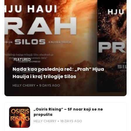
FEATURED
Nada kao poslednja reč: „Prah“ Hjua
Hauija i kraj trilogije Silos
HELLY CHERRY
9 DAYS AGO
„Osiris Rising“ – SF noar koji se ne
propušta
HELLY CHERRY
18 DAYS AGO