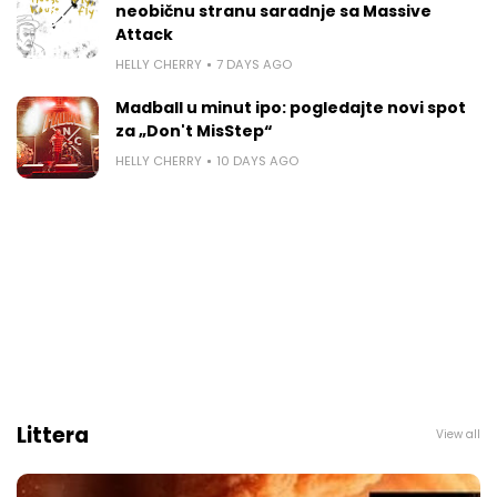
neobičnu stranu saradnje sa Massive
Attack
HELLY CHERRY
7 DAYS AGO
Madball u minut ipo: pogledajte novi spot
za „Don't MisStep“
HELLY CHERRY
10 DAYS AGO
Littera
View all