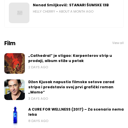
Nenad Smiljković: STANARI ŠUMSKE 13B
HELLY CHERRY
ABOUT A MONTH AGO
Film
View all
„Cathedral“ je stigao: Karpenterov strip u
prodaji, album stiže u petak
2 DAYS AGO
Džon Kjusak napustio filmske setove zarad
stripa i predstavio svoj prvi grafički roman
„Momo“
3 DAYS AGO
A CURE FOR WELLNESS (2017) – Za scenario nema
leka
8 DAYS AGO