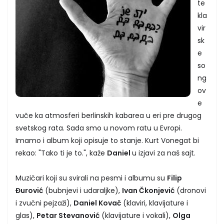
te
kla
vir
sk
e
so
ng
ov
e
vuče ka atmosferi berlinskih kabarea u eri pre drugog
svetskog rata. Sada smo u novom ratu u Evropi.
Imamo i album koji opisuje to stanje. Kurt Vonegat bi
rekao: "Tako ti je to.", kaže
Daniel
u izjavi za naš sajt.
Muzičari koji su svirali na pesmi i albumu su
Filip
Đurović
(bubnjevi i udaraljke),
Ivan Čkonjević
(dronovi
i zvučni pejzaži),
Daniel Kovač
(klaviri, klavijature i
glas),
Petar Stevanović
(klavijature i vokali),
Olga