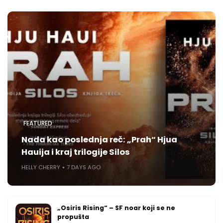
FEATURED
Nada kao poslednja reč: „Prah“ Hjua
Hauija i kraj trilogije Silos
HELLY CHERRY
7 DAYS AGO
„Osiris Rising“ – SF noar koji se ne
propušta