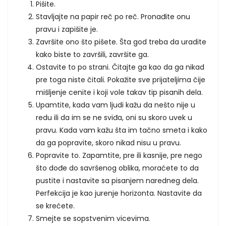
Pišite.
Stavljajte na papir reč po reč. Pronađite onu
pravu i zapišite je.
Završite ono što pišete. Šta god treba da uradite
kako biste to završili, završite ga.
Ostavite to po strani. Čitajte ga kao da ga nikad
pre toga niste čitali. Pokažite sve prijateljima čije
mišljenje cenite i koji vole takav tip pisanih dela.
Upamtite, kada vam ljudi kažu da nešto nije u
redu ili da im se ne sviđa, oni su skoro uvek u
pravu. Kada vam kažu šta im tačno smeta i kako
da ga popravite, skoro nikad nisu u pravu.
Popravite to. Zapamtite, pre ili kasnije, pre nego
što dođe do savršenog oblika, moraćete to da
pustite i nastavite sa pisanjem naredneg dela.
Perfekcija je kao jurenje horizonta. Nastavite da
se krećete.
Smejte se sopstvenim vicevima.