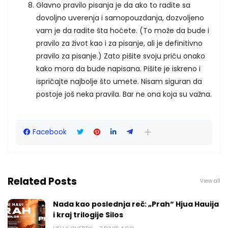
Glavno pravilo pisanja je da ako to radite sa
dovoljno uverenja i samopouzdanja, dozvoljeno
vam je da radite šta hoćete. (To može da bude i
pravilo za život kao i za pisanje, ali je definitivno
pravilo za pisanje.) Zato pišite svoju priču onako
kako mora da bude napisana. Pišite je iskreno i
ispričajte najbolje što umete. Nisam siguran da
postoje još neka pravila. Bar ne ona koja su važna.
Facebook
Related Posts
View all
Nada kao poslednja reč: „Prah“ Hjua Hauija
i kraj trilogije Silos