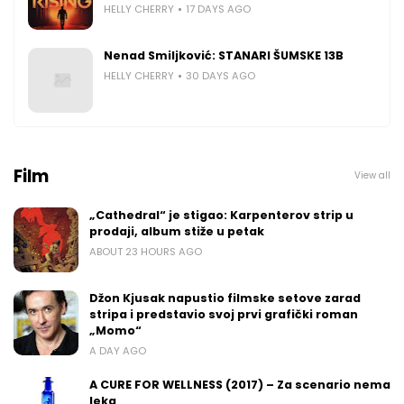
HELLY CHERRY
17 DAYS AGO
Nenad Smiljković: STANARI ŠUMSKE 13B
HELLY CHERRY
30 DAYS AGO
Film
View all
„Cathedral“ je stigao: Karpenterov strip u
prodaji, album stiže u petak
ABOUT 23 HOURS AGO
Džon Kjusak napustio filmske setove zarad
stripa i predstavio svoj prvi grafički roman
„Momo“
A DAY AGO
A CURE FOR WELLNESS (2017) – Za scenario nema
leka