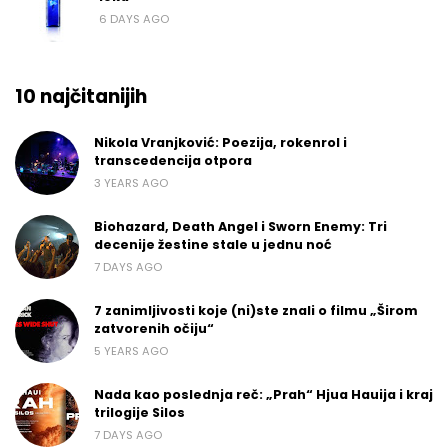
6 DAYS AGO
10 najčitanijih
Nikola Vranjković: Poezija, rokenrol i
transcedencija otpora
3 YEARS AGO
Biohazard, Death Angel i Sworn Enemy: Tri
decenije žestine stale u jednu noć
7 DAYS AGO
7 zanimljivosti koje (ni)ste znali o filmu „Širom
zatvorenih očiju“
5 YEARS AGO
Nada kao poslednja reč: „Prah“ Hjua Hauija i kraj
trilogije Silos
7 DAYS AGO