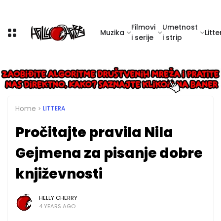
Filmovi
Umetnost
Muzika
Litte
i serije
i strip
Home
LITTERA
Pročitajte pravila Nila
Gejmena za pisanje dobre
književnosti
HELLY CHERRY
4 YEARS AGO