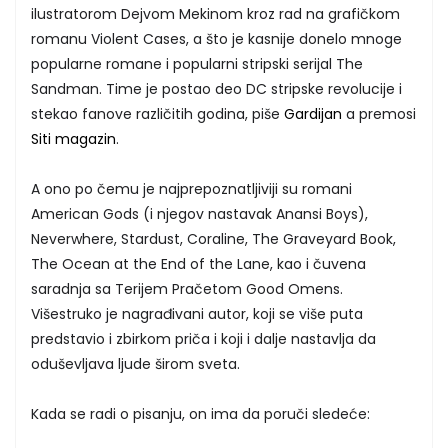
ilustratorom Dejvom Mekinom kroz rad na grafičkom
romanu Violent Cases, a što je kasnije donelo mnoge
popularne romane i popularni stripski serijal The
Sandman. Time je postao deo DC stripske revolucije i
stekao fanove različitih godina, piše
Gardijan
a premosi
Siti magazin
.
A ono po čemu je najprepoznatljiviji su romani
American Gods (i njegov nastavak Anansi Boys),
Neverwhere, Stardust, Coraline, The Graveyard Book,
The Ocean at the End of the Lane, kao i čuvena
saradnja sa Terijem Pračetom Good Omens.
Višestruko je nagrađivani autor, koji se više puta
predstavio i zbirkom priča i koji i dalje nastavlja da
oduševljava ljude širom sveta.
Kada se radi o pisanju, on ima da poruči sledeće: