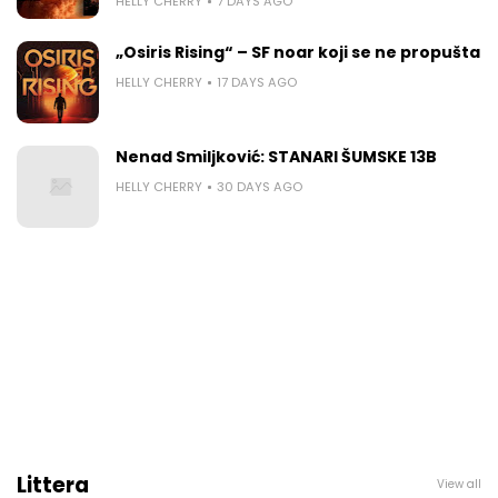
HELLY CHERRY
7 DAYS AGO
„Osiris Rising“ – SF noar koji se ne propušta
HELLY CHERRY
17 DAYS AGO
Nenad Smiljković: STANARI ŠUMSKE 13B
HELLY CHERRY
30 DAYS AGO
Littera
View all