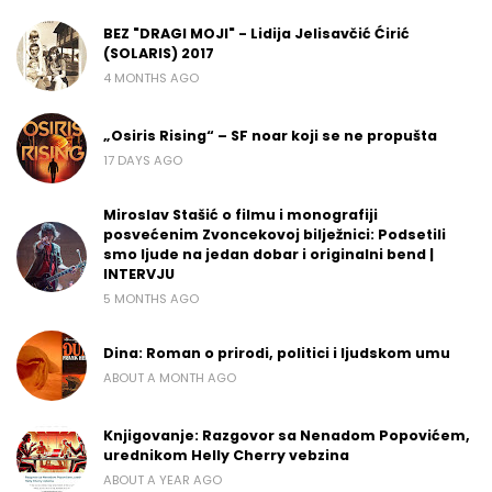
BEZ "DRAGI MOJI" - Lidija Jelisavčić Ćirić
(SOLARIS) 2017
4 MONTHS AGO
„Osiris Rising“ – SF noar koji se ne propušta
17 DAYS AGO
Miroslav Stašić o filmu i monografiji
posvećenim Zvoncekovoj bilježnici: Podsetili
smo ljude na jedan dobar i originalni bend |
INTERVJU
5 MONTHS AGO
Dina: Roman o prirodi, politici i ljudskom umu
ABOUT A MONTH AGO
Knjigovanje: Razgovor sa Nenadom Popovićem,
urednikom Helly Cherry vebzina
ABOUT A YEAR AGO