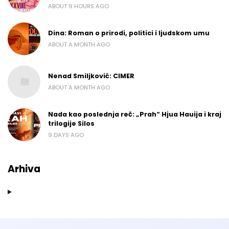
ABOUT 9 HOURS AGO
Dina: Roman o prirodi, politici i ljudskom umu
ABOUT A MONTH AGO
Nenad Smiljković: CIMER
ABOUT A MONTH AGO
Nada kao poslednja reč: „Prah“ Hjua Hauija i kraj
trilogije Silos
9 DAYS AGO
Arhiva