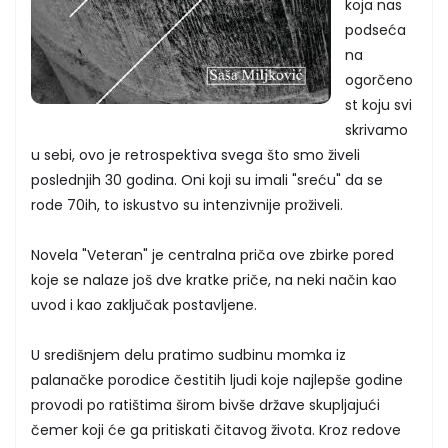
koja nas
podseća
na
ogorčeno
st koju svi
skrivamo
u sebi, ovo je retrospektiva svega što smo živeli
poslednjih 30 godina. Oni koji su imali "sreću" da se
rode 70ih, to iskustvo su intenzivnije proživeli.
Novela "Veteran" je centralna priča ove zbirke pored
koje se nalaze još dve kratke priče, na neki način kao
uvod i kao zaključak postavljene.
U središnjem delu pratimo sudbinu momka iz
palanačke porodice čestitih ljudi koje najlepše godine
provodi po ratištima širom bivše države skupljajući
čemer koji će ga pritiskati čitavog života. Kroz redove