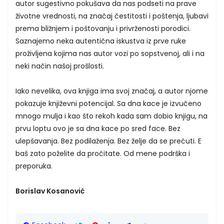
autor sugestivno pokušava da nas podseti na prave
životne vrednosti, na značaj čestitosti i poštenja, ljubavi
prema bližnjem i poštovanju i privrženosti porodici.
Saznajemo neka autentična iskustva iz prve ruke
proživljena kojima nas autor vozi po sopstvenoj, ali i na
neki način našoj prošlosti.
Iako nevelika, ova knjiga ima svoj značaj, a autor njome
pokazuje književni potencijal. Sa dna kace je izvučeno
mnogo mulja i kao što rekoh kada sam dobio knjigu, na
prvu loptu ovo je sa dna kace po sred face. Bez
ulepšavanja. Bez podilaženja. Bez želje da se prećuti. E
baš zato poželite da pročitate. Od mene podrška i
preporuka.
Borislav Kosanović