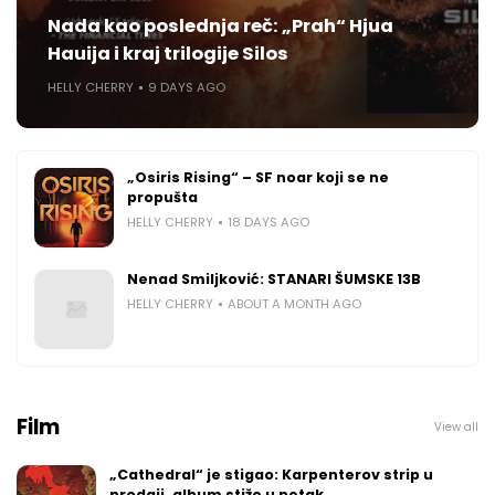
Nada kao poslednja reč: „Prah“ Hjua
Hauija i kraj trilogije Silos
HELLY CHERRY
9 DAYS AGO
„Osiris Rising“ – SF noar koji se ne
propušta
HELLY CHERRY
18 DAYS AGO
Nenad Smiljković: STANARI ŠUMSKE 13B
HELLY CHERRY
ABOUT A MONTH AGO
Film
View all
„Cathedral“ je stigao: Karpenterov strip u
prodaji, album stiže u petak