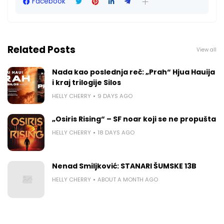
Facebook
Related Posts
View all
Nada kao poslednja reč: „Prah“ Hjua Hauija
i kraj trilogije Silos
HELLY CHERRY
9 DAYS AGO
„Osiris Rising“ – SF noar koji se ne propušta
HELLY CHERRY
18 DAYS AGO
Nenad Smiljković: STANARI ŠUMSKE 13B
HELLY CHERRY
ABOUT A MONTH AGO