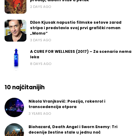
2 DAYS AGO
Džon Kjusak napustio filmske setove zarad
stripa i predstavio svoj prvi grafički roman
„Momo“
3 DAYS AGO
A CURE FOR WELLNESS (2017) – Za scenario nema
leka
8 DAYS AGO
10 najčitanijih
Nikola Vranjković: Poezija, rokenrol i
transcedencija otpora
3 YEARS AGO
Biohazard, Death Angel i Sworn Enemy: Tri
decenije žestine stale u jednu noć