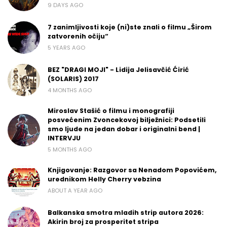
9 DAYS AGO
7 zanimljivosti koje (ni)ste znali o filmu „Širom
zatvorenih očiju“
5 YEARS AGO
BEZ "DRAGI MOJI" - Lidija Jelisavčić Ćirić
(SOLARIS) 2017
4 MONTHS AGO
Miroslav Stašić o filmu i monografiji
posvećenim Zvoncekovoj bilježnici: Podsetili
smo ljude na jedan dobar i originalni bend |
INTERVJU
5 MONTHS AGO
Knjigovanje: Razgovor sa Nenadom Popovićem,
urednikom Helly Cherry vebzina
ABOUT A YEAR AGO
Balkanska smotra mladih strip autora 2026:
Akirin broj za prosperitet stripa