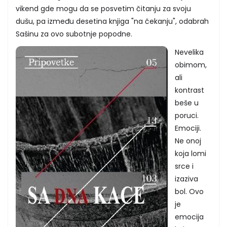
vikend gde mogu da se posvetim čitanju za svoju
dušu, pa između desetina knjiga "na čekanju", odabrah
Sašinu za ovo subotnje popodne.
Nevelika
obimom,
ali
kontrast
beše u
poruci.
Emociji.
Ne onoj
koja lomi
srce i
izaziva
bol. Ovo
je
emocija