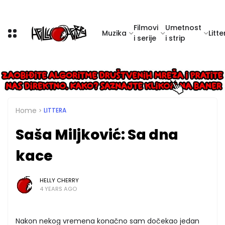
Filmovi
Umetnost
Muzika
Litte
i serije
i strip
Home
LITTERA
Saša Miljković: Sa dna
kace
HELLY CHERRY
4 YEARS AGO
Nakon nekog vremena konačno sam dočekao jedan