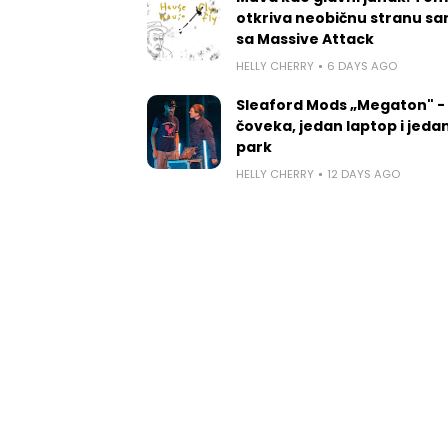
otkriva neobičnu stranu sa
sa Massive Attack
HELLY CHERRY
6 DAYS AGO
Sleaford Mods „Megaton" -
čoveka, jedan laptop i jedan
park
HELLY CHERRY
12 DAYS AGO