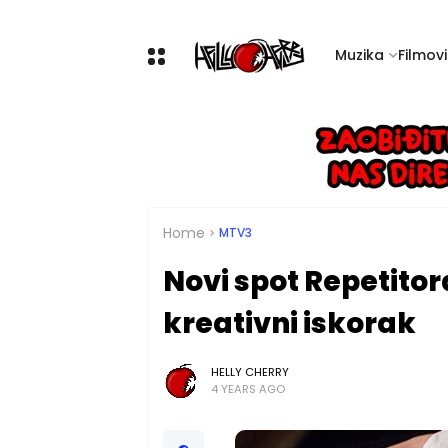
Muzika
Filmovi 
Home
MTV3
Novi spot Repetito
kreativni iskorak
HELLY CHERRY
4 YEARS AGO