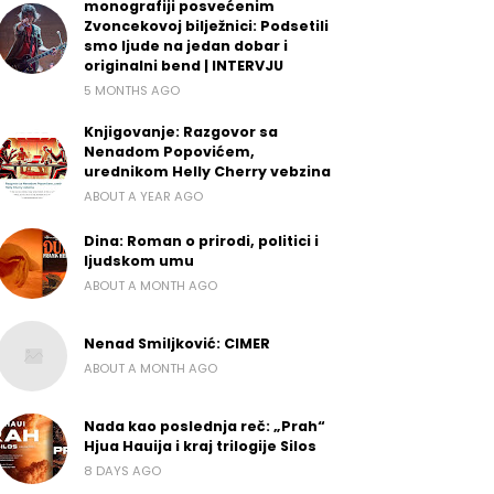
monografiji posvećenim
Zvoncekovoj bilježnici: Podsetili
smo ljude na jedan dobar i
originalni bend | INTERVJU
5 MONTHS AGO
Knjigovanje: Razgovor sa
Nenadom Popovićem,
urednikom Helly Cherry vebzina
ABOUT A YEAR AGO
Dina: Roman o prirodi, politici i
ljudskom umu
ABOUT A MONTH AGO
Nenad Smiljković: CIMER
ABOUT A MONTH AGO
Nada kao poslednja reč: „Prah“
Hjua Hauija i kraj trilogije Silos
8 DAYS AGO