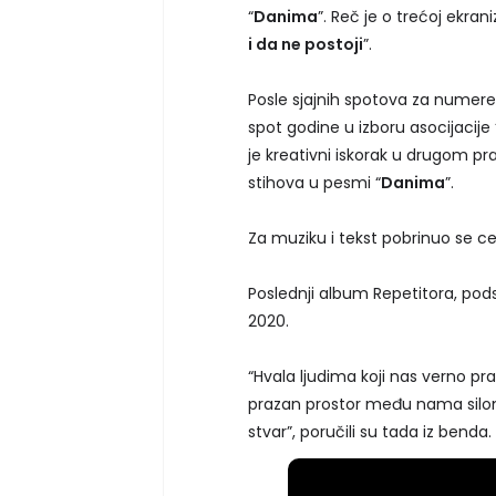
“
Danima
”. Reč je o trećoj ekran
i da ne postoji
”.
Posle sjajnih spotova za numere
spot godine u izboru asocijacije “
je kreativni iskorak u drugom pr
stihova u pesmi “
Danima
”.
Za muziku i tekst pobrinuo se c
Poslednji album Repetitora, pods
2020.
“Hvala ljudima koji nas verno p
prazan prostor među nama silom 
stvar”, poručili su tada iz benda.