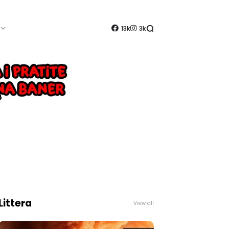
13k
3k
Littera
View all