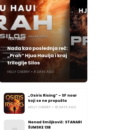
FEATURED
Nada kao poslednja reč:
„Prah“ Hjua Hauija i kraj
trilogije Silos
HELLY CHERRY
8 DAYS AGO
„Osiris Rising“ – SF noar
koji se ne propušta
HELLY CHERRY
18 DAYS AGO
Nenad Smiljković: STANARI
ŠUMSKE 13B