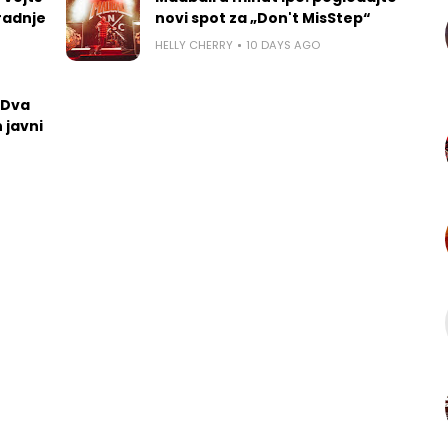
radnje
novi spot za „Don't MisStep“
HELLY CHERRY
10 DAYS AGO
 Dva
 javni