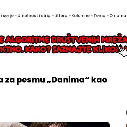
i serije
Umetnost i strip
Littera
Kolumne
Tema
O nama
ra za pesmu „Danima“ kao