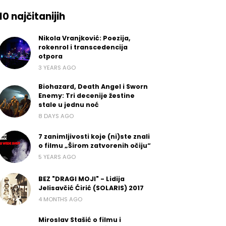
10 najčitanijih
Nikola Vranjković: Poezija,
rokenrol i transcedencija
otpora
3 YEARS AGO
Biohazard, Death Angel i Sworn
Enemy: Tri decenije žestine
stale u jednu noć
8 DAYS AGO
7 zanimljivosti koje (ni)ste znali
o filmu „Širom zatvorenih očiju“
5 YEARS AGO
BEZ "DRAGI MOJI" - Lidija
Jelisavčić Ćirić (SOLARIS) 2017
4 MONTHS AGO
Miroslav Stašić o filmu i