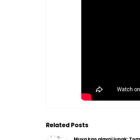
Related Posts
Muva kao glavni junak: Tom