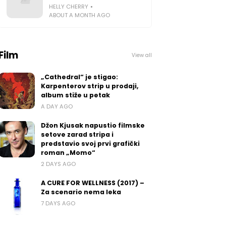
HELLY CHERRY
ABOUT A MONTH AGO
Film
View all
„Cathedral“ je stigao:
Karpenterov strip u prodaji,
album stiže u petak
A DAY AGO
Džon Kjusak napustio filmske
setove zarad stripa i
predstavio svoj prvi grafički
roman „Momo“
2 DAYS AGO
A CURE FOR WELLNESS (2017) –
Za scenario nema leka
7 DAYS AGO