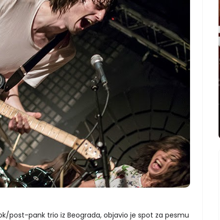
 rok/post-pank trio iz Beograda, objavio je spot za pesmu