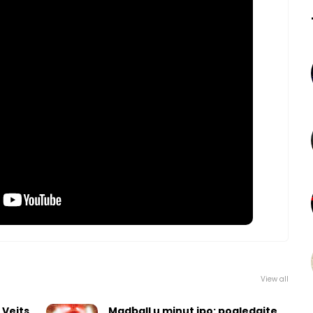
View all
 Vejts
Madball u minut ipo: pogledajte