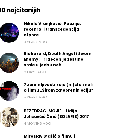
10 najčitanijih
Nikola Vranjković: Poezija,
rokenrol i transcedencija
otpora
3 YEARS AGO
Biohazard, Death Angel i Sworn
Enemy: Tri decenije žestine
stale u jednu noć
8 DAYS AGO
7 zanimljivosti koje (ni)ste znali
o filmu „Širom zatvorenih očiju“
5 YEARS AGO
BEZ "DRAGI MOJI" - Lidija
Jelisavčić Ćirić (SOLARIS) 2017
4 MONTHS AGO
Miroslav Stašić o filmu i