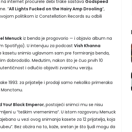
a internet procurele debi trake sastava
Godspeed
ne. “
All Lights Fucked on the Hairy Amp Drooling
“,
 svojom politikom iz Constellation Records su odbili
uel Menuck
iz benda je progovorio — i objavio album na
m Spotifyja). U intervjuu za podcast
Vish Khanna
i je kasetu snimio uglavnom sam pre formiranja benda,
vim dobrodošlo. Međutim, nakon što je čuo prvih 10
tentičnost i odlučio objaviti zvaničnu verziju.
ake 1993. za prijatelje i prodaji samo nekoliko primeraka
 Monctonu.
 You! Black Emperor
,
postojeći snimci mu se nisu
snimljeni u “teškim vremenima”. U istom razgovoru Menuck
ajebano u vezi ovog snimanja kasete za 12 prijatelja, koja
ubeu”. Bez obzira na to, kaže, sretan je što ljudi mogu da