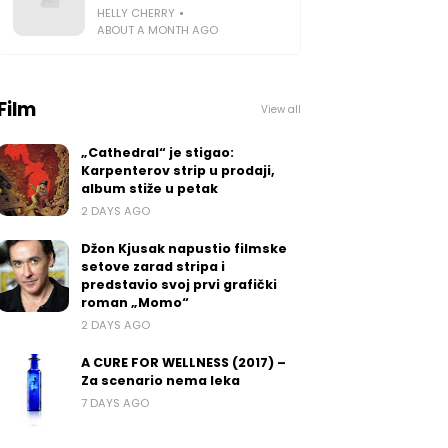
HELLY CHERRY
ABOUT A MONTH AGO
Film
View all
„Cathedral“ je stigao:
Karpenterov strip u prodaji,
album stiže u petak
2 DAYS AGO
Džon Kjusak napustio filmske
setove zarad stripa i
predstavio svoj prvi grafički
roman „Momo“
2 DAYS AGO
A CURE FOR WELLNESS (2017) –
Za scenario nema leka
7 DAYS AGO