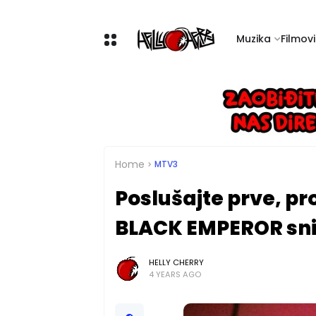
Muzika
Filmovi 
Home
MTV3
Poslušajte prve, p
BLACK EMPEROR sn
HELLY CHERRY
4 YEARS AGO