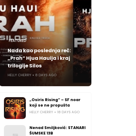
FEATURED
Nada kao poslednja reč:
„Prah“ Hjua Hauija i kraj
trilogije Silos
HELLY CHERRY
8 DAYS AGO
„Osiris Rising“ – SF noar
koji se ne propušta
HELLY CHERRY
18 DAYS AGO
Nenad Smiljković: STANARI
ŠUMSKE 13B