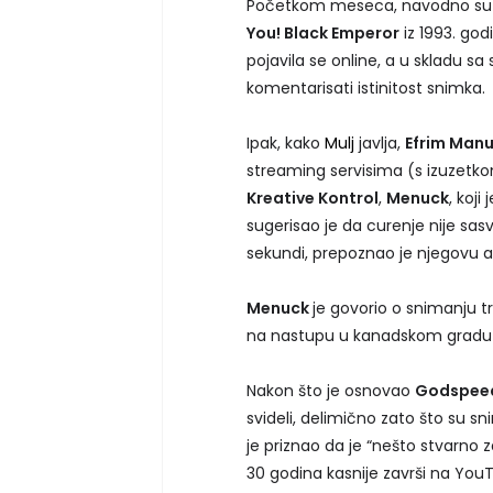
Početkom meseca, navodno su n
You! Black Emperor
iz 1993. godi
pojavila se online, a u skladu sa
komentarisati istinitost snimka.
Ipak, kako
Mulj
javlja,
Efrim Man
streaming servisima (s izuzetko
Kreative Kontrol
,
Menuck
, koj
sugerisao je da curenje nije sas
sekundi, prepoznao je njegovu au
Menuck
je govorio o snimanju tr
na nastupu u kanadskom gradu
Nakon što je osnovao
Godspeed
svideli, delimično zato što su 
je priznao da je “nešto stvarno z
30 godina kasnije završi na YouT