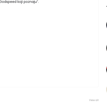
 Godspeed koji poznaju”.
View all