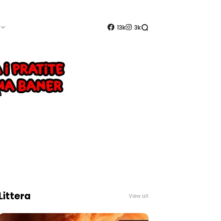
13k
3k
Littera
View all