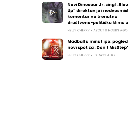
Novi Dinosaur Jr. singl „Blow
Up“ direktan je i nedvosmis
komentar na trenutnu
društveno-političku klimu 
HELLY CHERRY
ABOUT 9 HOURS AGO
Madball u minut ipo: pogled
novi spot za „Don't MisStep
HELLY CHERRY
10 DAYS AGO