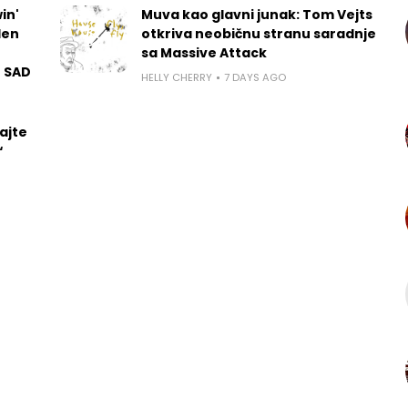
in'
Muva kao glavni junak: Tom Vejts
len
otkriva neobičnu stranu saradnje
sa Massive Attack
u SAD
HELLY CHERRY
7 DAYS AGO
ajte
“