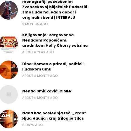
monografiji posvećenim
Zvoncekovoj bilježnici: Podsetili
smo ljude na jedan dobar i
originalni bend | INTERVJU
5 MONTHS AGO
Knjigovanje: Razgovor sa
Nenadom Popovićem,
urednikom Helly Cherry vebzina
ABOUT A YEAR AGO
Dina: Roman o prirodi, politici i
ljudskom umu
ABOUT A MONTH AGO
Nenad Smiljković: CIMER
ABOUT A MONTH AGO
Nada kao poslednja reč: „Prah“
Hjua Hauija i kraj trilogije Silos
8 DAYS AGO