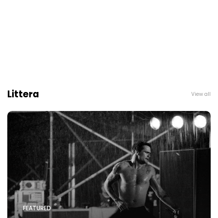
Littera
View all
FEATURED