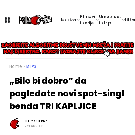
Filmovi
Umetnost
Muzika
Litte
i serije
i strip
Home
MTV3
„Bilo bi dobro“ da
pogledate novi spot-singl
benda TRI KAPLJICE
HELLY CHERRY
5 YEARS AGO