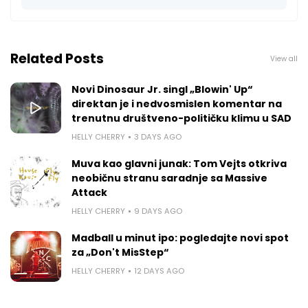
Related Posts
View all
Novi Dinosaur Jr. singl „Blowin' Up“
direktan je i nedvosmislen komentar na
trenutnu društveno-političku klimu u SAD
HELLY CHERRY
3 DAYS AGO
Muva kao glavni junak: Tom Vejts otkriva
neobičnu stranu saradnje sa Massive
Attack
HELLY CHERRY
9 DAYS AGO
Madball u minut ipo: pogledajte novi spot
za „Don't MisStep“
HELLY CHERRY
12 DAYS AGO