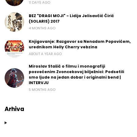
11 DAYS AGO
BEZ "DRAGI MOJI" - Lidija Jelisavčić Ćirić
(SOLARIS) 2017
4 MONTHS AGO
Knjigovanje: Razgovor sa Nenadom Popovićem,
urednikom Helly Cherry vebzina
ABOUT A YEAR AGO
Miroslav Stašić o filmu i monografiji
posvećenim Zvoncekovoj bilježnici: Podsetili
smo ljude na jedan dobar i originalni bend |
INTERVJU
5 MONTHS AGO
Arhiva