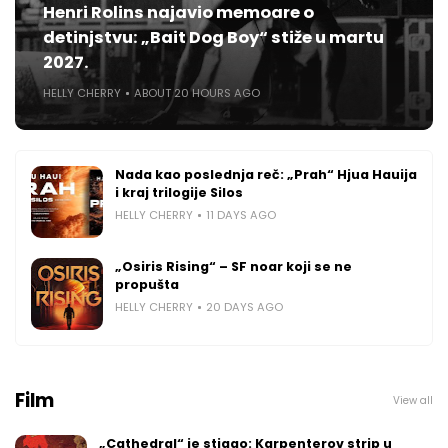
Henri Rolins najavio memoare o
detinjstvu: „Bait Dog Boy“ stiže u martu
2027.
HELLY CHERRY
ABOUT 20 HOURS AGO
Nada kao poslednja reč: „Prah“ Hjua Hauija
i kraj trilogije Silos
HELLY CHERRY
11 DAYS AGO
„Osiris Rising“ – SF noar koji se ne
propušta
HELLY CHERRY
20 DAYS AGO
Film
View all
„Cathedral“ je stigao: Karpenterov strip u