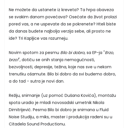
Ne možete da ustanete iz kreveta? Ta hrpa obaveza
se svakim danom povećava? Osećate da život prolazi
pored vas, a ne uspevate da se pokrenete? Hteli biste
da danas budete najbolja verzija sebe, ali prosto ne
ide? Tri Kapljice vas razumeju.
Novim spotom za pesmu
Bilo bi dobro
, sa EP-ja "
Brzo,
brzo!
", dotiču se onih stanja nemogućnosti,
bezvoljnosti, depresije, težina, koje nas sve u nekom
trenutku ošamute. Bilo bi dobro da svi budemo dobro,
a do tad - sutra je novi dan.
Režiju, snimanje (uz pomoć Dušana Kovića), montažu
spota uradio je mladi novosadski umetnik Nikola
Dimitrijević. Pesma Bilo bi dobro je snimana u Fluid
Noise Studiju, a miks, master i produkcija rađeni su u
Citadela Sound Productionu.