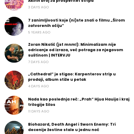
Akirin broj za prosperitet stripa
3 DAYS AGO
7 zanimljivosti koje (ni)ste znali o filmu „Širom
zatvorenih očiju“
5 YEARS AGO
Zoran Nikolić (jst mnml): Minimalizam nije
odricanje od izraza, već potraga za njegovom
suštinom | INTERVJU
7 DAYS AGO
„Cathedral“ je stigao: Karpenterov strip u
prodaji, album stiže u petak
4 DAYS AGO
Nada kao poslednja reč: „Prah“ Hjua Hauija i kraj
trilogije Silos
11 DAYS AGO
Biohazard, Death Angel i Sworn Enemy: Tri
decenije žestine stale u jednu noć