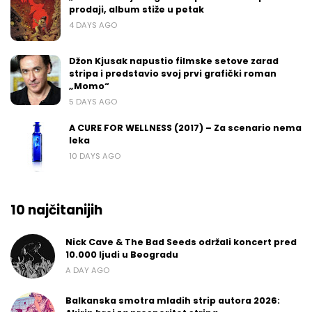
prodaji, album stiže u petak
4 DAYS AGO
Džon Kjusak napustio filmske setove zarad
stripa i predstavio svoj prvi grafički roman
„Momo“
5 DAYS AGO
A CURE FOR WELLNESS (2017) – Za scenario nema
leka
10 DAYS AGO
10 najčitanijih
Nick Cave & The Bad Seeds održali koncert pred
10.000 ljudi u Beogradu
A DAY AGO
Balkanska smotra mladih strip autora 2026: