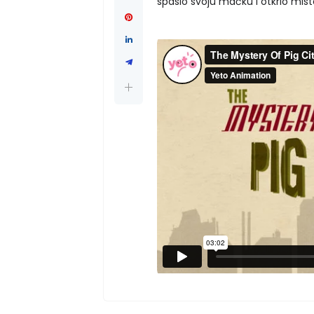
spasio svoju mačku i otkrio miste