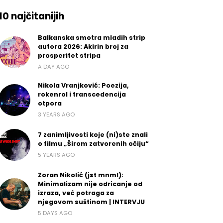
10 najčitanijih
Balkanska smotra mladih strip
autora 2026: Akirin broj za
prosperitet stripa
A DAY AGO
Nikola Vranjković: Poezija,
rokenrol i transcedencija
otpora
3 YEARS AGO
7 zanimljivosti koje (ni)ste znali
o filmu „Širom zatvorenih očiju“
5 YEARS AGO
Zoran Nikolić (jst mnml):
Minimalizam nije odricanje od
izraza, već potraga za
njegovom suštinom | INTERVJU
5 DAYS AGO