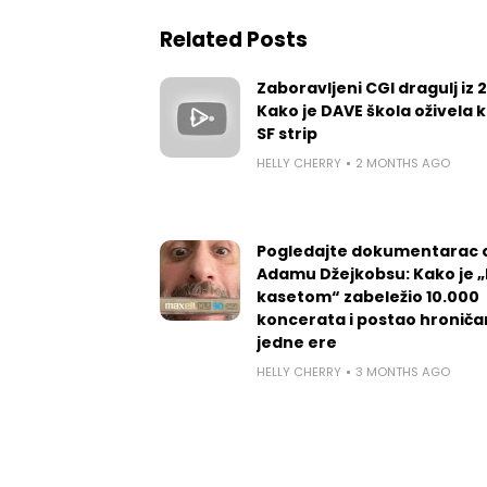
Related Posts
Zaboravljeni CGI dragulj iz 
Kako je DAVE škola oživela k
SF strip
HELLY CHERRY
2 MONTHS AGO
Pogledajte dokumentarac 
Adamu Džejkobsu: Kako je „l
kasetom“ zabeležio 10.000
koncerata i postao hroniča
jedne ere
HELLY CHERRY
3 MONTHS AGO