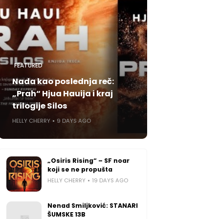
FEATURED
Nada kao poslednja reč:
„Prah“ Hjua Hauija i kraj
trilogije Silos
HELLY CHERRY
9 DAYS AGO
„Osiris Rising“ – SF noar
koji se ne propušta
HELLY CHERRY
19 DAYS AGO
Nenad Smiljković: STANARI
ŠUMSKE 13B