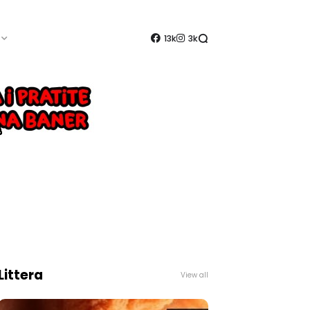
13k
3k
Littera
View all