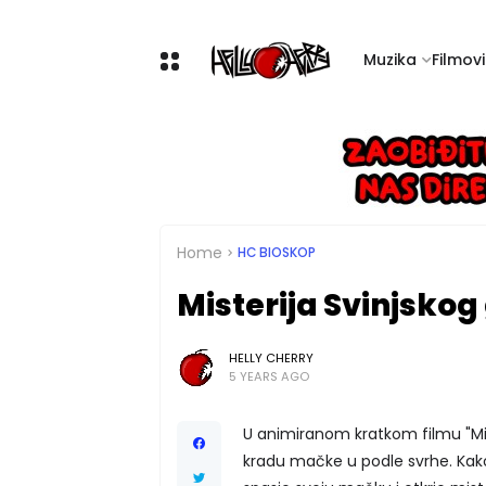
Muzika
Filmovi 
Home
HC BIOSKOP
Misterija Svinjsko
HELLY CHERRY
5 YEARS AGO
U animiranom kratkom filmu "Mi
kradu mačke u podle svrhe. Kako 