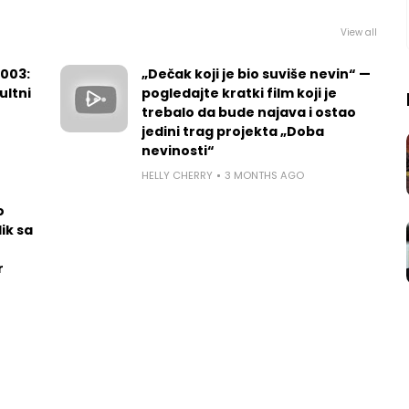
View all
2003:
„Dečak koji je bio suviše nevin“ —
ultni
pogledajte kratki film koji je
trebalo da bude najava i ostao
jedini trag projekta „Doba
nevinosti“
HELLY CHERRY
3 MONTHS AGO
o
ik sa
r