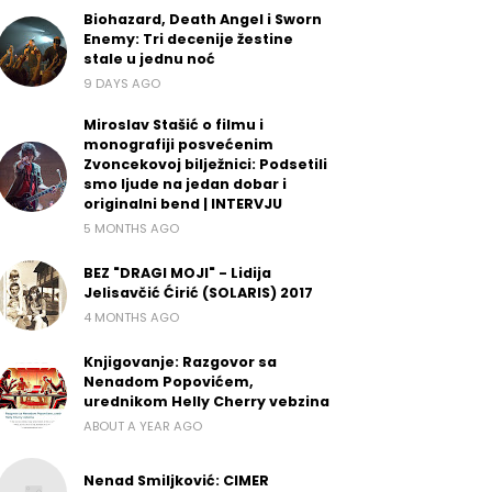
Biohazard, Death Angel i Sworn
Enemy: Tri decenije žestine
stale u jednu noć
9 DAYS AGO
Miroslav Stašić o filmu i
monografiji posvećenim
Zvoncekovoj bilježnici: Podsetili
smo ljude na jedan dobar i
originalni bend | INTERVJU
5 MONTHS AGO
BEZ "DRAGI MOJI" - Lidija
Jelisavčić Ćirić (SOLARIS) 2017
4 MONTHS AGO
Knjigovanje: Razgovor sa
Nenadom Popovićem,
urednikom Helly Cherry vebzina
ABOUT A YEAR AGO
Nenad Smiljković: CIMER