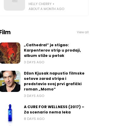
HELLY CHERRY
ABOUT A MONTH AGO
Film
View all
„Cathedral“ je stigao:
Karpenterov strip u prodaji,
album stiže u petak
3 DAYS AGO
Džon Kjusak napustio filmske
setove zarad stripa i
predstavio svoj prvi grafički
roman „Momo“
3 DAYS AGO
A CURE FOR WELLNESS (2017) –
Za scenario nema leka
8 DAYS AGO